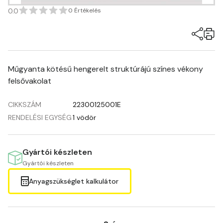
0.0
0 Értékelés
Műgyanta kötésű hengerelt struktúrájú színes vékony
felsővakolat
CIKKSZÁM
22300125001E
RENDELÉSI EGYSÉG
1 vödör
Gyártói készleten
Gyártói készleten
Anyagszükséglet kalkulátor