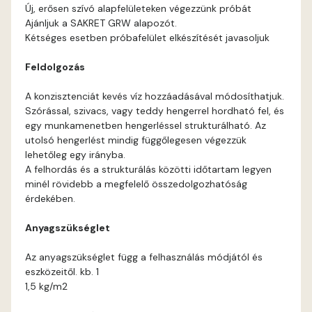
Bone E
Új, erősen szívó alapfelületeken végezzünk próbát
Ajánljuk a SAKRET GRW alapozót.
Brick E
Kétséges esetben próbafelület elkészítését javasoljuk
Feldolgozás
Caramel D
A konzisztenciát kevés víz hozzáadásával módosíthatjuk.
Caramel E
Szórással, szivacs, vagy teddy hengerrel hordható fel, és
egy munkamenetben hengerléssel strukturálható. Az
utolsó hengerlést mindig függőlegesen végezzük
Citrus C
lehetőleg egy irányba.
A felhordás és a strukturálás közötti időtartam legyen
Citrus D
minél rövidebb a megfelelő összedolgozhatóság
érdekében.
Citrus E
Anyagszükséglet
Cobalt E
Az anyagszükséglet függ a felhasználás módjától és
eszközeitől. kb. 1
1,5 kg/m2
Cognac E