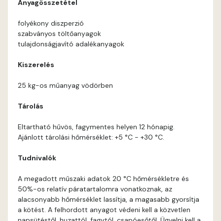
Anyagösszetétel
Coral E
folyékony diszperzió
szabványos töltőanyagok
Corn E
tulajdonságjavító adalékanyagok
Cotto E
Kiszerelés
25 kg-os műanyag vödörben
Current-red E
Tárolás
Date-brown E
Eltartható hűvös, fagymentes helyen 12 hónapig.
Ajánlott tárolási hőmérséklet: +5 °C - +30 °C.
Egyptian orange E
Tudnivalók
Fern E
A megadott műszaki adatok 20 °C hőmérsékletre és
50%-os relatív páratartalomra vonatkoznak, az
Fig-brown E
alacsonyabb hőmérséklet lassítja, a magasabb gyorsítja
a kötést. A felhordott anyagot védeni kell a közvetlen
Fir E
napsütéstől, huzattól, fagytól, csapóesőtől. Ügyelni kell a