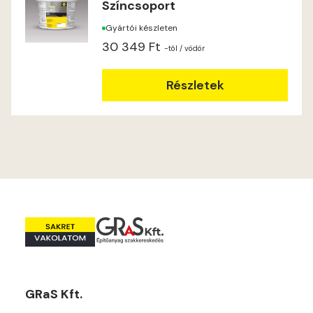
Színcsoport
Lime C
Gyártói készleten
Lime D
30 349 Ft
-tól
/ vödör
Lime E
Részletek
Magnolia D
Magnolia E
Mandarin E
Mango E
Mouse-grey E
GRaS Kft.
Ocher E