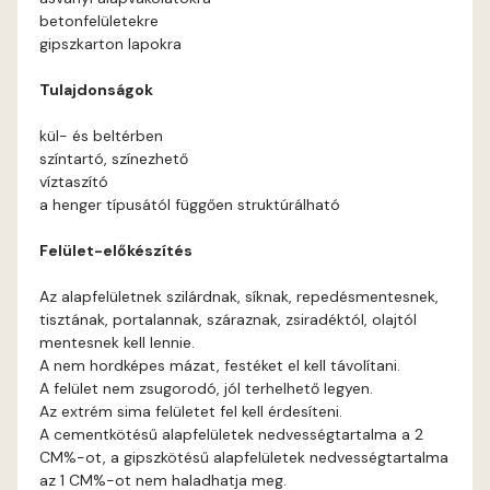
betonfelületekre
Ash D
gipszkarton lapokra
Tulajdonságok
Ash E
kül- és beltérben
Basalt E
színtartó, színezhető
víztaszító
a henger típusától függően struktúrálható
Blood-orange E
Felület-előkészítés
Bone A
Az alapfelületnek szilárdnak, síknak, repedésmentesnek,
tisztának, portalannak, száraznak, zsiradéktól, olajtól
Bone B
mentesnek kell lennie.
A nem hordképes mázat, festéket el kell távolítani.
Bone C
A felület nem zsugorodó, jól terhelhető legyen.
Az extrém sima felületet fel kell érdesíteni.
Bone D
A cementkötésű alapfelületek nedvességtartalma a 2
CM%-ot, a gipszkötésű alapfelületek nedvességtartalma
az 1 CM%-ot nem haladhatja meg.