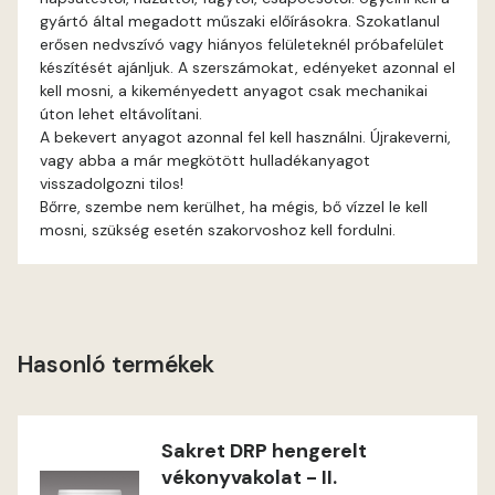
gyártó által megadott műszaki előírásokra. Szokatlanul
erősen nedvszívó vagy hiányos felületeknél próbafelület
Graphit E
készítését ajánljuk. A szerszámokat, edényeket azonnal el
kell mosni, a kikeményedett anyagot csak mechanikai
Grass-green E
úton lehet eltávolítani.
A bekevert anyagot azonnal fel kell használni. Újrakeverni,
Heide C
vagy abba a már megkötött hulladékanyagot
visszadolgozni tilos!
Bőrre, szembe nem kerülhet, ha mégis, bő vízzel le kell
Heide D
mosni, szükség esetén szakorvoshoz kell fordulni.
Heide E
Indian-yellow E
Hasonló termékek
Lilac D
Lilac E
Sakret DRP hengerelt
vékonyvakolat - II.