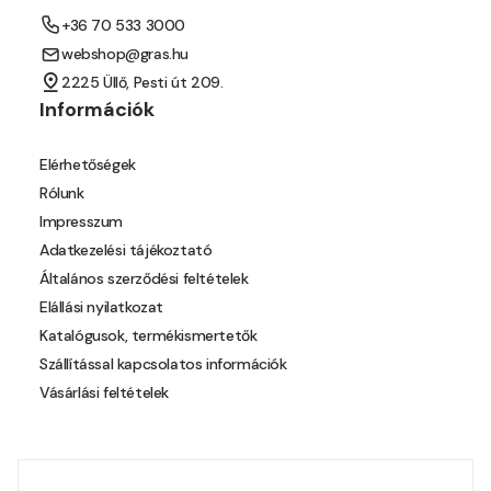
+36 70 533 3000
Orange E
webshop@gras.hu
2225 Üllő, Pesti út 209.
Paris-green E
Információk
Peach E
Elérhetőségek
Rólunk
Pear-yellow E
Impresszum
Adatkezelési tájékoztató
Pheasant-brown E
Általános szerződési feltételek
Elállási nyilatkozat
Pistachio D
Katalógusok, termékismertetők
Szállítással kapcsolatos információk
Pistachio E
Vásárlási feltételek
Polar-blue D
Polar-blue E