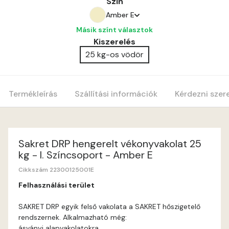
Szín
Amber E
Másik színt választok
Amber E
Kiszerelés
25 kg-os vödör
Anticred E
Antimony D
Termékleírás
Szállítási információk
Kérdezni szer
Antimony E
Apple E
Sakret DRP hengerelt vékonyvakolat 25
kg - I. Színcsoport - Amber E
Apricot E
Cikkszám 22300125001E
Felhasználási terület
Arsenic D
SAKRET DRP egyik felső vakolata a SAKRET hőszigetelő
rendszernek. Alkalmazható még:
Arsenic E
ásványi alapvakolatokra