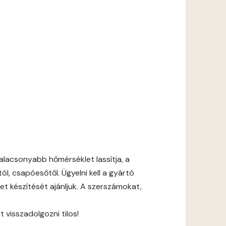
lacsonyabb hőmérséklet lassítja, a
l, csapóesőtől. Ügyelni kell a gyártó
et készítését ajánljuk. A szerszámokat,
 visszadolgozni tilos!