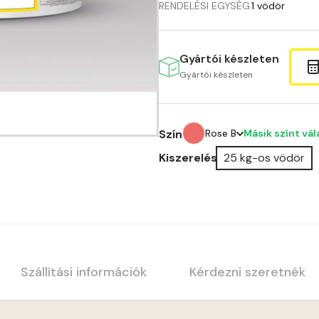
RENDELÉSI EGYSÉG
1 vödör
Gyártói készleten
Gyártói készleten
Másik színt vá
Szín
Rose B
Kiszerelés
25 kg-os vödör
Amber B
Apple B
Apricot A
Blood-orange A
Szállítási információk
Kérdezni szeretnék
Cobalt A