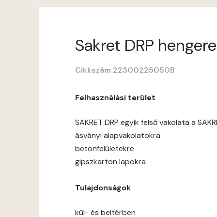
Sakret DRP hengerel
Cikkszám 22300225050B
Felhasználási terület
SAKRET DRP egyik felső vakolata a SAKR
ásványi alapvakolatokra
betonfelületekre
gipszkarton lapokra
Tulajdonságok
kül- és beltérben