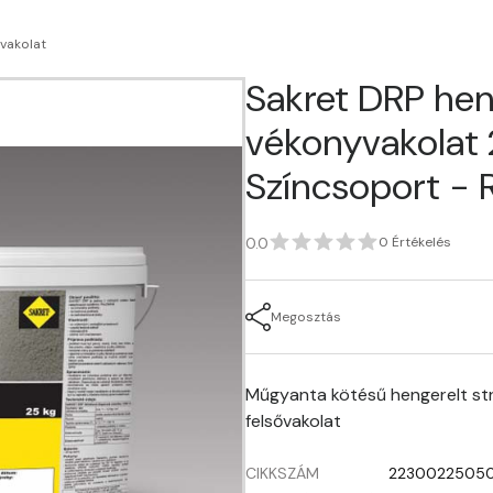
vakolat
Sakret DRP hen
vékonyvakolat 2
Színcsoport - 
0.0
0 Értékelés
Megosztás
Műgyanta kötésű hengerelt str
felsővakolat
CIKKSZÁM
2230022505