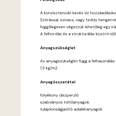
A konzisztenciát kevés víz hozzáadásáv
Szórással, szivacs, vagy teddy hengerre
függőlegesen végezzük lehetőleg egy ir
A felhordás és a strukturálás közötti 
Anyagszükséglet
Az anyagszükséglet függ a felhasználás m
1,5 kg/m2
Anyagösszetétel
folyékony diszperzió
szabványos töltőanyagok
tulajdonságjavító adalékanyagok