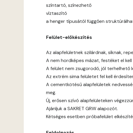
színtartó, színezhető
víztaszító
a henger típusától függően struktúrálha
Felület-előkészítés
Az alapfelületnek szilárdnak, síknak, rep
A nem hordképes mázat, festéket el kell t
A felület nem zsugorodó, jól terhelhető 
Az extrém sima felületet fel kell érdesíten
A cementkötésű alapfelületek nedvessé
meg.
Új, erősen szívó alapfelületeken végezz
Ajánljuk a SAKRET GRW alapozót.
Kétséges esetben próbafelület elkészíté
Feldolgozás