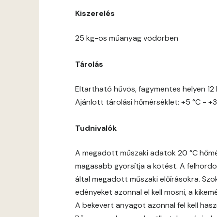
Kiszerelés
25 kg-os műanyag vödörben
Tárolás
Eltartható hűvös, fagymentes helyen 12 
Ajánlott tárolási hőmérséklet: +5 °C - +3
Tudnivalók
A megadott műszaki adatok 20 °C hőmérs
magasabb gyorsítja a kötést. A felhordot
által megadott műszaki előírásokra. Szok
edényeket azonnal el kell mosni, a kike
A bekevert anyagot azonnal fel kell hasz