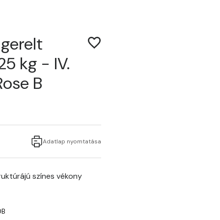
gerelt
5 kg - IV.
Rose B
Adatlap nyomtatása
uktúrájú színes vékony
0B