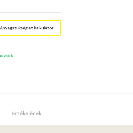
Anyagszükséglet kalkulátor
lasztok
Értékelések