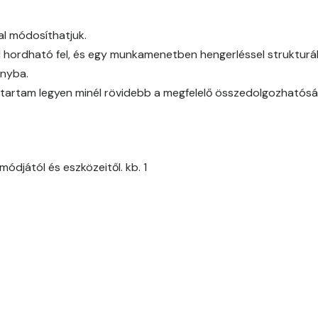
Melon-yellow B
al módosíthatjuk.
Mouse-grey A
l hordható fel, és egy munkamenetben hengerléssel strukturál
ányba.
Ocher B
időtartam legyen minél rövidebb a megfelelő összedolgozhatós
Orange B
Paris-green A
ódjától és eszközeitől. kb. 1
Peach B
Pear-yellow A
Pheasant-brown A
Polar-blue A