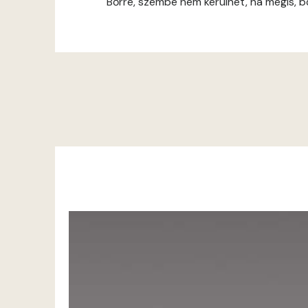
Bőrre, szembe nem kerülhet, ha mégis, bő 