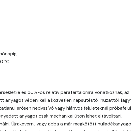
Pumpkin B
Reddish A
Rose B
hónapig.
Rust A
0 °C.
Sienna A
Sulphur B
ékletre és 50%-os relatív páratartalomra vonatkoznak, az a
t anyagot védeni kell a közvetlen napsütéstől, huzattól, fagytó
Terra A
atlanul erősen nedvszívó vagy hiányos felületeknél próbafelül
ményedett anyagot csak mechanikai úton lehet eltávolítani.
Tobacco A
nálni. Újrakeverni, vagy abba a már megkötött hulladékanyagot