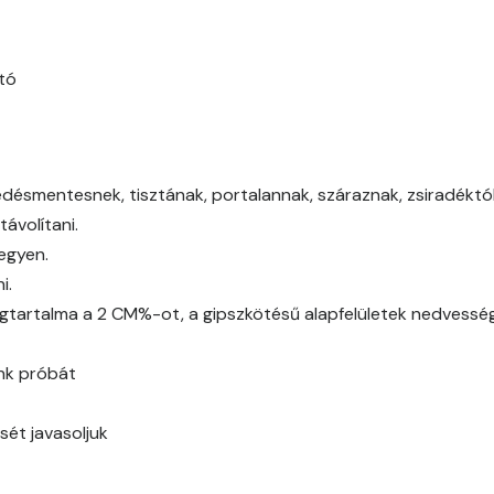
Fir A
Gecco-green A
tó
Gold-yellow A
Graphit A
edésmentesnek, tisztának, portalannak, száraznak, zsiradéktól,
ávolítani.
Grass-green A
legyen.
i.
Indian-yellow A
gtartalma a 2 CM%-ot, a gipszkötésű alapfelületek nedvessé
Mandarin B
ünk próbát
Mango A
sét javasoljuk
Melon-yellow A