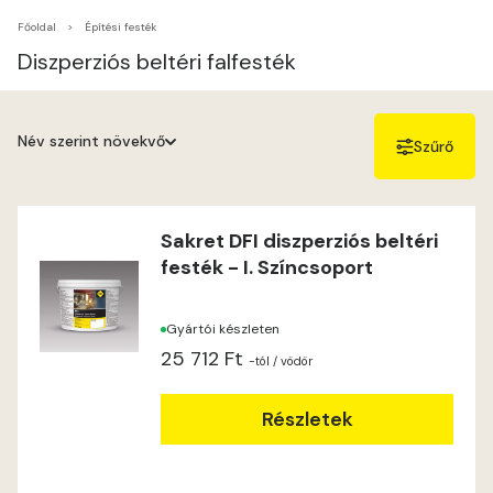
Főoldal
Építési festék
Diszperziós beltéri falfesték
Név szerint növekvő
Szűrő
Név szerint növekvő
Név szerint csökkenő
Sakret DFI diszperziós beltéri
festék - I. Színcsoport
Ár szerint növekvő
Ár szerint csökkenő
Gyártói készleten
25 712 Ft
-tól
/ vödör
Részletek