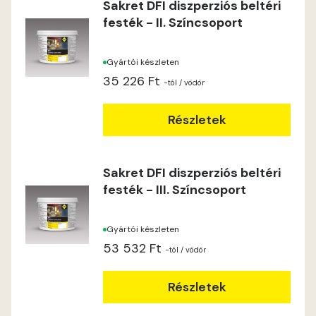
Sakret DFI diszperziós beltéri
festék - II. Színcsoport
Gyártói készleten
35 226 Ft
-tól
/ vödör
Részletek
Sakret DFI diszperziós beltéri
festék - III. Színcsoport
Gyártói készleten
53 532 Ft
-tól
/ vödör
Részletek