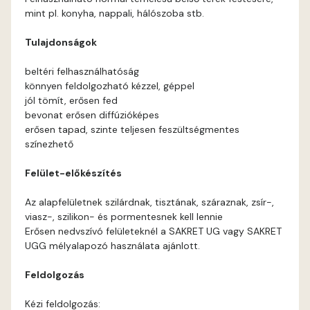
mint pl. konyha, nappali, hálószoba stb.
Coral D
Tulajdonságok
Corn C
beltéri felhasználhatóság
könnyen feldolgozható kézzel, géppel
Corn D
jól tömít, erősen fed
bevonat erősen diffúzióképes
erősen tapad, szinte teljesen feszültségmentes
Egyptian orange D
színezhető
Fern C
Felület-előkészítés
Az alapfelületnek szilárdnak, tisztának, száraznak, zsír-,
Fir C
viasz-, szilikon- és pormentesnek kell lennie
Erősen nedvszívó felületeknél a SAKRET UG vagy SAKRET
Gecco-green D
UGG mélyalapozó használata ajánlott.
Gold-yellow D
Feldolgozás
Kézi feldolgozás: