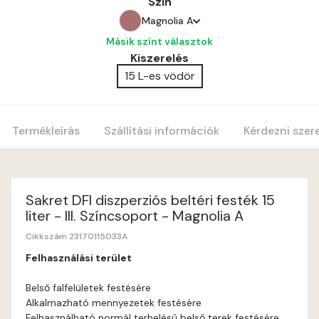
Szín
Magnolia A
Másik színt választok
Amber D
Kiszerelés
15 L-es vödör
Apple D
Apricot C
Termékleírás
Szállítási információk
Kérdezni szer
Ash A
Caramel A
Sakret DFI diszperziós beltéri festék 15
liter - III. Színcsoport - Magnolia A
Citrus A
Cikkszám 23170115033A
Felhasználási terület
Cobalt D
Belső falfelületek festésére
Alkalmazható mennyezetek festésére
Coral C
Felhasználható normál terhelésű belső terek festésére,