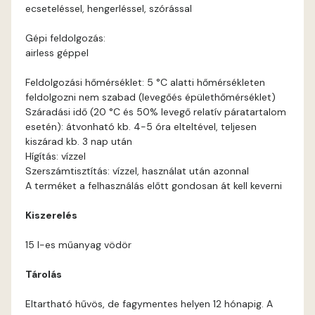
Heide A
ecseteléssel, hengerléssel, szórással
Lilac A
Gépi feldolgozás:
airless géppel
Lime A
Feldolgozási hőmérséklet: 5 °C alatti hőmérsékleten
feldolgozni nem szabad (levegőés épülethőmérséklet)
Magnolia A
Száradási idő (20 °C és 50% levegő relatív páratartalom
esetén): átvonható kb. 4-5 óra elteltével, teljesen
kiszárad kb. 3 nap után
Magnolia B
Hígítás: vízzel
Szerszámtisztítás: vízzel, használat után azonnal
Mandarin D
A terméket a felhasználás előtt gondosan át kell keverni
Kiszerelés
Mango C
15 l-es műanyag vödör
Melon-yellow C
Tárolás
Melon-yellow D
Eltartható hűvös, de fagymentes helyen 12 hónapig. A