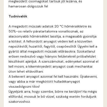
megkezdett csomagokat tartsuk jól lezárva, és
Orange D
hamarosan dolgozzuk fel
Tudnivalók
Peach D
A megadott műszaki adatok 20 °C hőmérsékletre és
Pear-yellow C
50%-os relatív páratartalomra vonatkoznak, az
alacsonyabb hőmérséklet lassítja, a magasabb gyorsítja
a kötést. A felhordott anyagot védeni kell a közvetlen
Pistachio A
napsütéstől, huzattól, fagytól, csapóesőtől. Ügyelni kell a
gyártó által megadott műszaki előírásokra. Szokatlanul
Pistachio B
erősen nedvszívó vagy hiányos felületeknél próbafelület
készítését ajánljuk. A szerszámokat, edényeket azonnal el
kell mosni, a kikeményedett anyagot csak mechanikai
Polar-blue B
úton lehet eltávolítani.
A bekevert anyagot azonnal fel kell használni. Újrakeverni,
Pumpkin D
vagy abba a már megkötött hulladékanyagot
visszadolgozni tilos!
Ügyeljünk arra, hogy szembe, bőrre ne kerüljön! Ha mégis
Rose D
előfordul, mossuk le bő vízzel, szükség esetén forduljunk
szakorvoshoz.
Sahara A