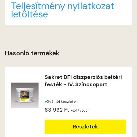
Teljesítmény nyilatkozat
letöltése
Sahara B
Sulphur D
Water-blue C
Hasonló termékek
Sakret DFI diszperziós beltéri
festék - IV. Színcsoport
Gyártói készleten
83 932 Ft
-tól
/ vödör
Részletek