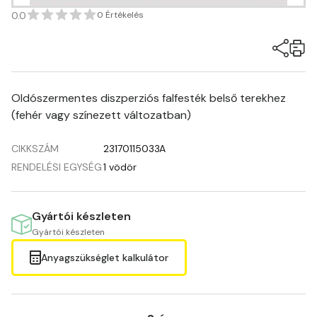
0.0
0 Értékelés
Oldószermentes diszperziós falfesték belső terekhez
(fehér vagy színezett változatban)
CIKKSZÁM
23170115033A
RENDELÉSI EGYSÉG
1 vödör
Gyártói készleten
Gyártói készleten
Anyagszükséglet kalkulátor