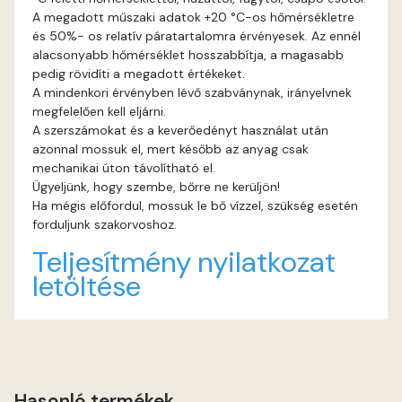
A megadott műszaki adatok +20 °C-os hőmérsékletre
és 50%- os relatív páratartalomra érvényesek. Az ennél
Graphit E
alacsonyabb hőmérséklet hosszabbítja, a magasabb
pedig rövidíti a megadott értékeket.
Grass-green E
A mindenkori érvényben lévő szabványnak, irányelvnek
megfelelően kell eljárni.
Heide C
A szerszámokat és a keverőedényt használat után
azonnal mossuk el, mert később az anyag csak
mechanikai úton távolítható el.
Heide D
Ügyeljünk, hogy szembe, bőrre ne kerüljön!
Ha mégis előfordul, mossuk le bő vízzel, szükség esetén
Heide E
forduljunk szakorvoshoz.
Teljesítmény nyilatkozat
Indian-yellow E
letöltése
Lilac D
Lilac E
Hasonló termékek