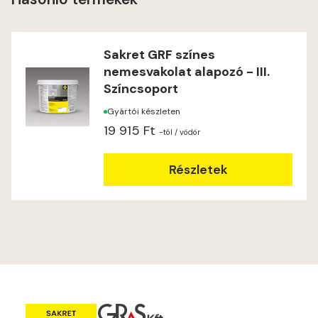
Lime C
Lime D
Sakret GRF színes
nemesvakolat alapozó - III.
Lime E
Színcsoport
Gyártói készleten
Magnolia D
19 915 Ft
-tól
/ vödör
Magnolia E
Részletek
Mandarin E
Mango E
Mouse-grey E
Ocher E