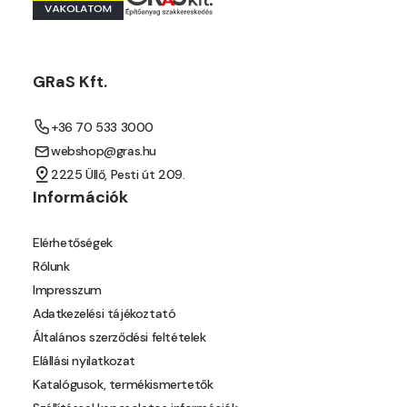
Orange E
Paris-green E
GRaS Kft.
Peach E
+36 70 533 3000
webshop@gras.hu
Pear-yellow E
2225 Üllő, Pesti út 209.
Információk
Pheasant-brown E
Elérhetőségek
Pistachio D
Rólunk
Impresszum
Pistachio E
Adatkezelési tájékoztató
Általános szerződési feltételek
Polar-blue E
Elállási nyilatkozat
Katalógusok, termékismertetők
Pumpkin E