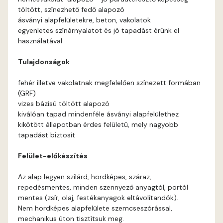
töltött, színezhető fedő alapozó
Arsenic E
ásványi alapfelületekre, beton, vakolatok
egyenletes színárnyalatot és jó tapadást érünk el
használatával
Ash D
Tulajdonságok
Ash E
fehér illetve vakolatnak megfelelően színezett formában
(GRF)
Basalt E
vizes bázisú töltött alapozó
kiválóan tapad mindenféle ásványi alapfelülethez
Blood-orange E
kikötött állapotban érdes felületű, mely nagyobb
tapadást biztosít
Bone A
Felület-előkészítés
Bone B
Az alap legyen szilárd, hordképes, száraz,
repedésmentes, minden szennyező anyagtól, portól
Bone D
mentes (zsír, olaj, festékanyagok eltávolítandók).
Nem hordképes alapfelülete szemcseszórással,
mechanikus úton tisztítsuk meg.