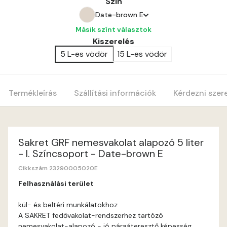
Szín
Date-brown E
Másik színt választok
Bone C
Kiszerelés
5 L-es vödör
15 L-es vödör
Amber E
Anticred E
Termékleírás
Szállítási információk
Kérdezni szer
Antimony D
Antimony E
Sakret GRF nemesvakolat alapozó 5 liter
- I. Színcsoport - Date-brown E
Apple E
Cikkszám 23290005020E
Felhasználási terület
Apricot E
kül- és beltéri munkálatokhoz
A SAKRET fedővakolat-rendszerhez tartózó
Arsenic D
nemesvakolat-alapozó - jó páraáteresztő képesség