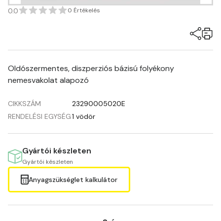
0.0
0 Értékelés
Oldószermentes, diszperziós bázisú folyékony
nemesvakolat alapozó
CIKKSZÁM
23290005020E
RENDELÉSI EGYSÉG
1 vödör
Gyártói készleten
Gyártói készleten
Anyagszükséglet kalkulátor