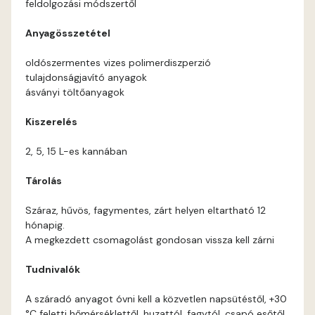
feldolgozási módszertől
Coral E
Anyagösszetétel
Corn E
oldószermentes vizes polimerdiszperzió
tulajdonságjavító anyagok
Cotto E
ásványi töltőanyagok
Kiszerelés
Current-red E
2, 5, 15 L-es kannában
Date-brown E
Tárolás
Egyptian orange E
Száraz, hűvös, fagymentes, zárt helyen eltartható 12
hónapig.
Fern E
A megkezdett csomagolást gondosan vissza kell zárni
Tudnivalók
Fig-brown E
A száradó anyagot óvni kell a közvetlen napsütéstől, +30
Fir E
°C feletti hőmérséklettől, huzattól, fagytól, csapó esőtől.