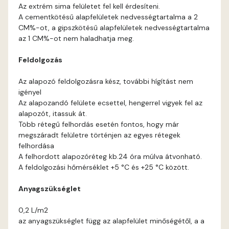
Bone E
Az extrém sima felületet fel kell érdesíteni.
A cementkötésű alapfelületek nedvességtartalma a 2
Brick E
CM%-ot, a gipszkötésű alapfelületek nedvességtartalma
az 1 CM%-ot nem haladhatja meg.
Caramel D
Feldolgozás
Caramel E
Az alapozó feldolgozásra kész, további hígítást nem
igényel
Az alapozandó felülete ecsettel, hengerrel vigyek fel az
Citrus C
alapozót, itassuk át.
Több rétegű felhordás esetén fontos, hogy már
Citrus D
megszáradt felületre történjen az egyes rétegek
felhordása
A felhordott alapozóréteg kb.24 óra múlva átvonható.
Citrus E
A feldolgozási hőmérséklet +5 °C és +25 °C között.
Cobalt E
Anyagszükséglet
0,2 L/m2
Cognac E
az anyagszükséglet függ az alapfelület minőségétől, a a