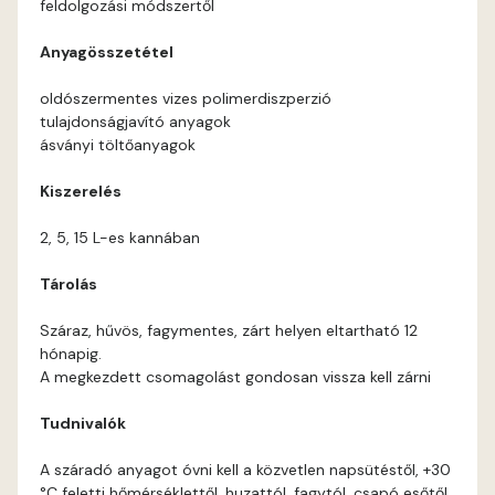
feldolgozási módszertől
Coral E
Anyagösszetétel
Corn E
oldószermentes vizes polimerdiszperzió
tulajdonságjavító anyagok
Cotto E
ásványi töltőanyagok
Kiszerelés
Current-red E
2, 5, 15 L-es kannában
Date-brown E
Tárolás
Egyptian orange E
Száraz, hűvös, fagymentes, zárt helyen eltartható 12
hónapig.
Fern E
A megkezdett csomagolást gondosan vissza kell zárni
Tudnivalók
Fig-brown E
A száradó anyagot óvni kell a közvetlen napsütéstől, +30
Fir E
°C feletti hőmérséklettől, huzattól, fagytól, csapó esőtől.