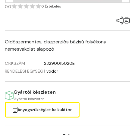
0.0
0 Értékelés
Oldószermentes, diszperziós bázisú folyékony
nemesvakolat alapozó
CIKKSZÁM
23290015020E
RENDELÉSI EGYSÉG
1 vödör
Gyártói készleten
Gyártói készleten
Anyagszükséglet kalkulátor