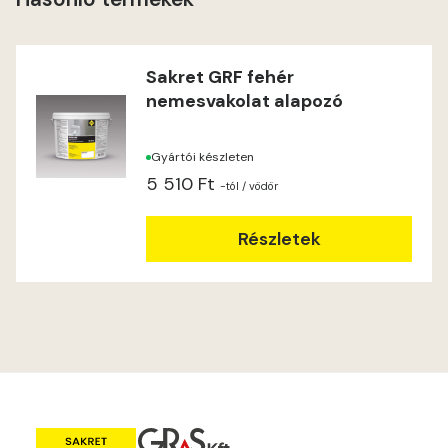
Lime C
Lime D
Sakret GRF fehér
nemesvakolat alapozó
Lime E
Gyártói készleten
Magnolia D
5 510 Ft
-tól
/ vödör
Magnolia E
Részletek
Mandarin E
Mango E
Mouse-grey E
Ocher E