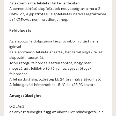
Bone E
Az extrém sima felületet fel kell érdesíteni.
A cementkötésű alapfelületek nedvességtartalma a 2
Brick E
CM%-ot, a gipszkötésű alapfelületek nedvességtartalma
az 1 CM%-ot nem haladhatja meg.
Caramel D
Feldolgozás
Caramel E
Az alapozó feldolgozásra kész, további hígítást nem
igényel
Az alapozandó felülete ecsettel, hengerrel vigyek fel az
Citrus C
alapozót, itassuk át.
Több rétegű felhordás esetén fontos, hogy már
Citrus D
megszáradt felületre történjen az egyes rétegek
felhordása
A felhordott alapozóréteg kb.24 óra múlva átvonható.
Citrus E
A feldolgozási hőmérséklet +5 °C és +25 °C között.
Cobalt E
Anyagszükséglet
0,2 L/m2
Cognac E
az anyagszükséglet függ az alapfelület minőségétől, a a