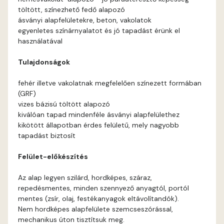
töltött, színezhető fedő alapozó
Arsenic E
ásványi alapfelületekre, beton, vakolatok
egyenletes színárnyalatot és jó tapadást érünk el
használatával
Ash D
Tulajdonságok
Ash E
fehér illetve vakolatnak megfelelően színezett formában
(GRF)
Basalt E
vizes bázisú töltött alapozó
kiválóan tapad mindenféle ásványi alapfelülethez
Blood-orange E
kikötött állapotban érdes felületű, mely nagyobb
tapadást biztosít
Bone A
Felület-előkészítés
Bone B
Az alap legyen szilárd, hordképes, száraz,
repedésmentes, minden szennyező anyagtól, portól
Bone D
mentes (zsír, olaj, festékanyagok eltávolítandók).
Nem hordképes alapfelülete szemcseszórással,
mechanikus úton tisztítsuk meg.