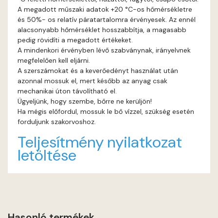
A megadott műszaki adatok +20 °C-os hőmérsékletre
és 50%- os relatív páratartalomra érvényesek. Az ennél
Graphit E
alacsonyabb hőmérséklet hosszabbítja, a magasabb
pedig rövidíti a megadott értékeket.
Grass-green E
A mindenkori érvényben lévő szabványnak, irányelvnek
megfelelően kell eljárni.
Heide C
A szerszámokat és a keverőedényt használat után
azonnal mossuk el, mert később az anyag csak
mechanikai úton távolítható el.
Heide D
Ügyeljünk, hogy szembe, bőrre ne kerüljön!
Ha mégis előfordul, mossuk le bő vízzel, szükség esetén
Heide E
forduljunk szakorvoshoz.
Teljesítmény nyilatkozat
Indian-yellow E
letöltése
Lilac D
Lilac E
Hasonló termékek