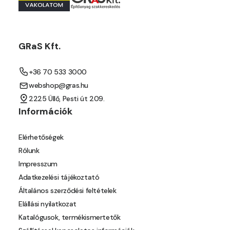
Orange E
Paris-green E
GRaS Kft.
Peach E
+36 70 533 3000
webshop@gras.hu
Pear-yellow E
2225 Üllő, Pesti út 209.
Információk
Pheasant-brown E
Elérhetőségek
Pistachio D
Rólunk
Impresszum
Pistachio E
Adatkezelési tájékoztató
Általános szerződési feltételek
Polar-blue E
Elállási nyilatkozat
Katalógusok, termékismertetők
Pumpkin E