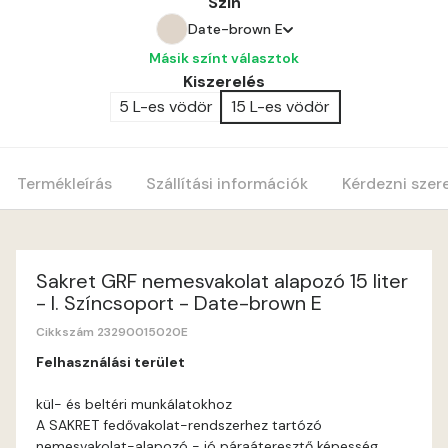
Szín
Date-brown E
Másik színt választok
Bone C
Kiszerelés
5 L-es vödör
15 L-es vödör
Amber E
Anticred E
Termékleírás
Szállítási információk
Kérdezni szer
Antimony D
Antimony E
Sakret GRF nemesvakolat alapozó 15 liter
- I. Színcsoport - Date-brown E
Apple E
Cikkszám 23290015020E
Felhasználási terület
Apricot E
kül- és beltéri munkálatokhoz
A SAKRET fedővakolat-rendszerhez tartózó
Arsenic D
nemesvakolat-alapozó - jó páraáteresztő képesség