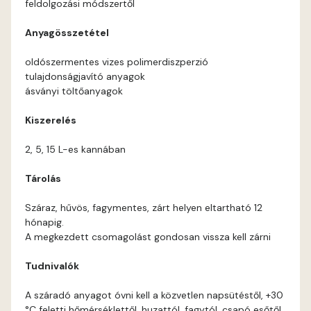
feldolgozási módszertől
Coral E
Anyagösszetétel
Corn E
oldószermentes vizes polimerdiszperzió
tulajdonságjavító anyagok
Cotto E
ásványi töltőanyagok
Kiszerelés
Current-red E
2, 5, 15 L-es kannában
Date-brown E
Tárolás
Egyptian orange E
Száraz, hűvös, fagymentes, zárt helyen eltartható 12
hónapig.
Fern E
A megkezdett csomagolást gondosan vissza kell zárni
Tudnivalók
Fig-brown E
A száradó anyagot óvni kell a közvetlen napsütéstől, +30
Fir E
°C feletti hőmérséklettől, huzattól, fagytól, csapó esőtől.