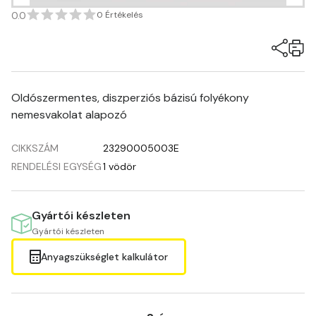
0.0
0 Értékelés
Oldószermentes, diszperziós bázisú folyékony
nemesvakolat alapozó
CIKKSZÁM
23290005003E
RENDELÉSI EGYSÉG
1 vödör
Gyártói készleten
Gyártói készleten
Anyagszükséglet kalkulátor