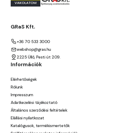
Orange E
Paris-green E
GRaS Kft.
Peach E
+36 70 533 3000
webshop@gras.hu
Pear-yellow E
2225 Üllő, Pesti út 209.
Információk
Pheasant-brown E
Elérhetőségek
Pistachio D
Rólunk
Impresszum
Pistachio E
Adatkezelési tájékoztató
Általános szerződési feltételek
Polar-blue E
Elállási nyilatkozat
Katalógusok, termékismertetők
Pumpkin E