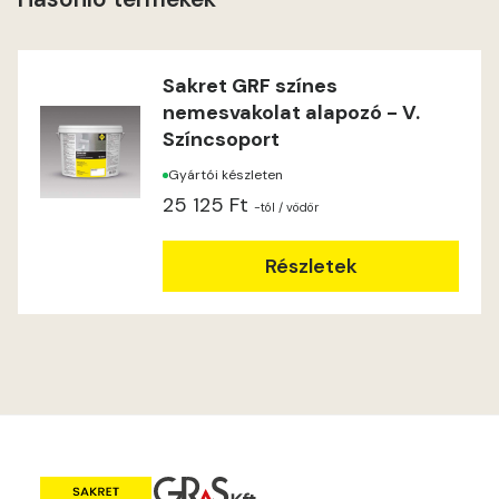
Lime C
Lime D
Sakret GRF színes
nemesvakolat alapozó - V.
Lime E
Színcsoport
Gyártói készleten
Magnolia D
25 125 Ft
-tól
/ vödör
Magnolia E
Részletek
Mandarin E
Mango E
Mouse-grey E
Ocher E