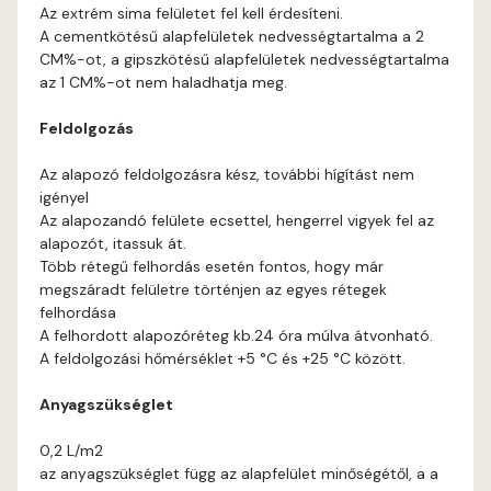
Bone E
Az extrém sima felületet fel kell érdesíteni.
A cementkötésű alapfelületek nedvességtartalma a 2
Brick E
CM%-ot, a gipszkötésű alapfelületek nedvességtartalma
az 1 CM%-ot nem haladhatja meg.
Caramel D
Feldolgozás
Caramel E
Az alapozó feldolgozásra kész, további hígítást nem
igényel
Az alapozandó felülete ecsettel, hengerrel vigyek fel az
Citrus C
alapozót, itassuk át.
Több rétegű felhordás esetén fontos, hogy már
Citrus D
megszáradt felületre történjen az egyes rétegek
felhordása
A felhordott alapozóréteg kb.24 óra múlva átvonható.
Citrus E
A feldolgozási hőmérséklet +5 °C és +25 °C között.
Cobalt E
Anyagszükséglet
0,2 L/m2
Cognac E
az anyagszükséglet függ az alapfelület minőségétől, a a