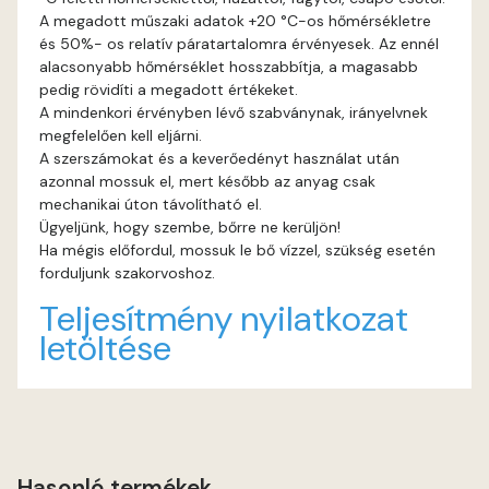
A megadott műszaki adatok +20 °C-os hőmérsékletre
és 50%- os relatív páratartalomra érvényesek. Az ennél
Graphit E
alacsonyabb hőmérséklet hosszabbítja, a magasabb
pedig rövidíti a megadott értékeket.
Grass-green E
A mindenkori érvényben lévő szabványnak, irányelvnek
megfelelően kell eljárni.
Heide C
A szerszámokat és a keverőedényt használat után
azonnal mossuk el, mert később az anyag csak
mechanikai úton távolítható el.
Heide D
Ügyeljünk, hogy szembe, bőrre ne kerüljön!
Ha mégis előfordul, mossuk le bő vízzel, szükség esetén
Heide E
forduljunk szakorvoshoz.
Teljesítmény nyilatkozat
Indian-yellow E
letöltése
Lilac D
Lilac E
Hasonló termékek