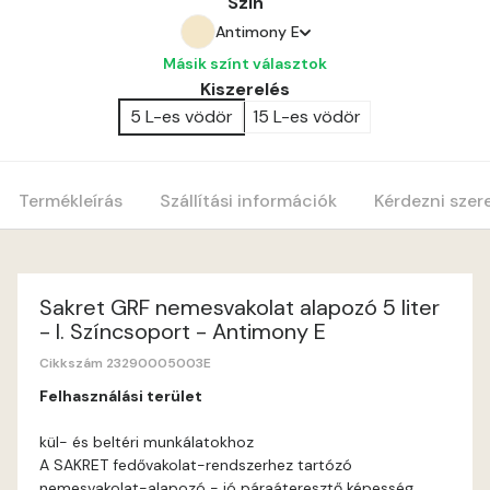
Szín
Antimony E
Másik színt választok
Bone C
Kiszerelés
5 L-es vödör
15 L-es vödör
Amber E
Anticred E
Termékleírás
Szállítási információk
Kérdezni szer
Antimony D
Antimony E
Sakret GRF nemesvakolat alapozó 5 liter
- I. Színcsoport - Antimony E
Apple E
Cikkszám 23290005003E
Felhasználási terület
Apricot E
kül- és beltéri munkálatokhoz
A SAKRET fedővakolat-rendszerhez tartózó
Arsenic D
nemesvakolat-alapozó - jó páraáteresztő képesség