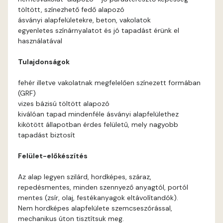
töltött, színezhető fedő alapozó
Arsenic E
ásványi alapfelületekre, beton, vakolatok
egyenletes színárnyalatot és jó tapadást érünk el
használatával
Ash D
Tulajdonságok
Ash E
fehér illetve vakolatnak megfelelően színezett formában
(GRF)
Basalt E
vizes bázisú töltött alapozó
kiválóan tapad mindenféle ásványi alapfelülethez
Blood-orange E
kikötött állapotban érdes felületű, mely nagyobb
tapadást biztosít
Bone A
Felület-előkészítés
Bone B
Az alap legyen szilárd, hordképes, száraz,
repedésmentes, minden szennyező anyagtól, portól
Bone D
mentes (zsír, olaj, festékanyagok eltávolítandók).
Nem hordképes alapfelülete szemcseszórással,
mechanikus úton tisztítsuk meg.