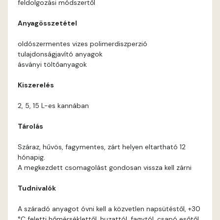
feldolgozási módszertől
Coral E
Anyagösszetétel
Corn E
oldószermentes vizes polimerdiszperzió
tulajdonságjavító anyagok
Cotto E
ásványi töltőanyagok
Kiszerelés
Current-red E
2, 5, 15 L-es kannában
Date-brown E
Tárolás
Egyptian orange E
Száraz, hűvös, fagymentes, zárt helyen eltartható 12
hónapig.
Fern E
A megkezdett csomagolást gondosan vissza kell zárni
Tudnivalók
Fig-brown E
A száradó anyagot óvni kell a közvetlen napsütéstől, +30
Fir E
°C feletti hőmérséklettől, huzattól, fagytól, csapó esőtől.