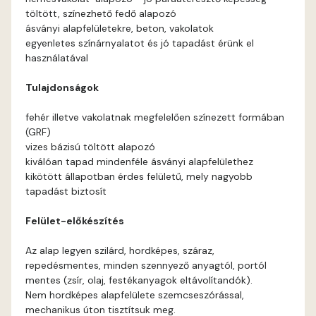
töltött, színezhető fedő alapozó
Arsenic E
ásványi alapfelületekre, beton, vakolatok
egyenletes színárnyalatot és jó tapadást érünk el
használatával
Ash D
Tulajdonságok
Ash E
fehér illetve vakolatnak megfelelően színezett formában
(GRF)
Basalt E
vizes bázisú töltött alapozó
kiválóan tapad mindenféle ásványi alapfelülethez
Blood-orange E
kikötött állapotban érdes felületű, mely nagyobb
tapadást biztosít
Bone A
Felület-előkészítés
Bone B
Az alap legyen szilárd, hordképes, száraz,
repedésmentes, minden szennyező anyagtól, portól
Bone D
mentes (zsír, olaj, festékanyagok eltávolítandók).
Nem hordképes alapfelülete szemcseszórással,
mechanikus úton tisztítsuk meg.