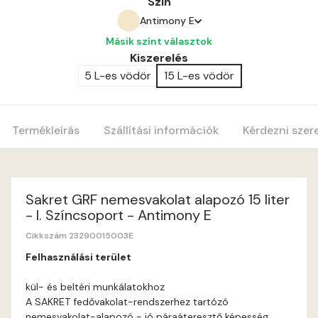
Szín
Antimony E
Másik színt választok
Bone C
Kiszerelés
5 L-es vödör
15 L-es vödör
Amber E
Anticred E
Termékleírás
Szállítási információk
Kérdezni szer
Antimony D
Antimony E
Sakret GRF nemesvakolat alapozó 15 liter
- I. Színcsoport - Antimony E
Apple E
Cikkszám 23290015003E
Felhasználási terület
Apricot E
kül- és beltéri munkálatokhoz
A SAKRET fedővakolat-rendszerhez tartózó
Arsenic D
nemesvakolat-alapozó - jó páraáteresztő képesség