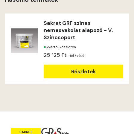
Lime C
Lime D
Sakret GRF színes
nemesvakolat alapozó - V.
Lime E
Színcsoport
Gyártói készleten
Magnolia D
25 125 Ft
-tól
/ vödör
Magnolia E
Részletek
Mandarin E
Mango E
Mouse-grey E
Ocher E