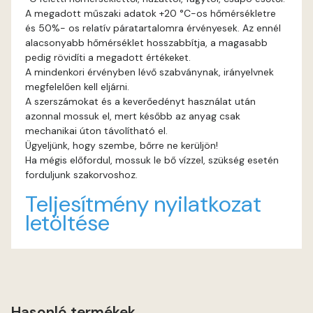
A megadott műszaki adatok +20 °C-os hőmérsékletre
és 50%- os relatív páratartalomra érvényesek. Az ennél
Graphit E
alacsonyabb hőmérséklet hosszabbítja, a magasabb
pedig rövidíti a megadott értékeket.
Grass-green E
A mindenkori érvényben lévő szabványnak, irányelvnek
megfelelően kell eljárni.
Heide C
A szerszámokat és a keverőedényt használat után
azonnal mossuk el, mert később az anyag csak
mechanikai úton távolítható el.
Heide D
Ügyeljünk, hogy szembe, bőrre ne kerüljön!
Ha mégis előfordul, mossuk le bő vízzel, szükség esetén
Heide E
forduljunk szakorvoshoz.
Teljesítmény nyilatkozat
Indian-yellow E
letöltése
Lilac D
Lilac E
Hasonló termékek