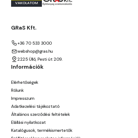
Orange E
Paris-green E
GRaS Kft.
Peach E
+36 70 533 3000
webshop@gras.hu
Pear-yellow E
2225 Üllő, Pesti út 209.
Információk
Pheasant-brown E
Elérhetőségek
Pistachio D
Rólunk
Impresszum
Pistachio E
Adatkezelési tájékoztató
Általános szerződési feltételek
Polar-blue E
Elállási nyilatkozat
Katalógusok, termékismertetők
Pumpkin E