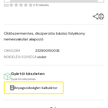
0.0
0 Értékelés
Oldószermentes, diszperziós bázisú folyékony
nemesvakolat alapozó
CIKKSZÁM
23290015003E
RENDELÉSI EGYSÉG
1 vödör
Gyártói készleten
Gyártói készleten
Anyagszükséglet kalkulátor