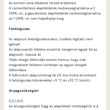
Bone E
Az extrém sima felületet fel kell érdesíteni.
A cementkötésű alapfelületek nedvességtartalma a 2
Brick E
CM%-ot, a gipszkötésű alapfelületek nedvességtartalma
az 1 CM%-ot nem haladhatja meg.
Caramel D
Feldolgozás
Caramel E
Az alapozó feldolgozásra kész, további hígítást nem
igényel
Az alapozandó felülete ecsettel, hengerrel vigyek fel az
Citrus C
alapozót, itassuk át.
Több rétegű felhordás esetén fontos, hogy már
Citrus D
megszáradt felületre történjen az egyes rétegek
felhordása
A felhordott alapozóréteg kb.24 óra múlva átvonható.
Citrus E
A feldolgozási hőmérséklet +5 °C és +25 °C között.
Cobalt E
Anyagszükséglet
0,2 L/m2
Cognac E
az anyagszükséglet függ az alapfelület minőségétől, a a