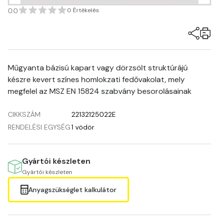
0.0
0 Értékelés
Műgyanta bázisú kapart vagy dörzsölt struktúrájú
készre kevert színes homlokzati fedővakolat, mely
megfelel az MSZ EN 15824 szabvány besorolásainak
CIKKSZÁM
22132125022E
RENDELÉSI EGYSÉG
1 vödör
Gyártói készleten
Gyártói készleten
Anyagszükséglet kalkulátor