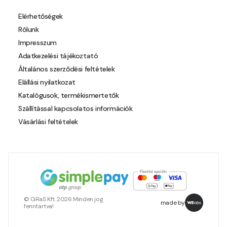
Polar-blue E
Elérhetőségek
Rólunk
Pumpkin E
Impresszum
Adatkezelési tájékoztató
Reddish E
Általános szerződési feltételek
Elállási nyilatkozat
Resin-yellow D
Katalógusok, termékismertetők
Szállítással kapcsolatos információk
Resin-yellow E
Vásárlási feltételek
Roll D
Roll E
Rose E
© GRaS Kft. 2026 Minden jog
made by
fenntartva!
Rust E