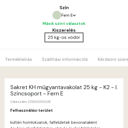
Szín
Fern E
Másik színt választok
Amber E
Kiszerelés
25 kg-os vödör
Anticred E
Antimony D
Termékleírás
Szállítási információk
Kérdezni szer
Antimony E
Apple E
Sakret KH műgyantavakolat 25 kg - K2 - I.
Színcsoport - Fern E
Apricot E
Cikkszám 22132125022E
Felhasználási terület
Arsenic D
kültéri homlokzatok, falfelületek bevonataként