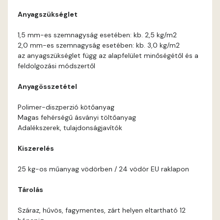
Anyagszükséglet
Coral E
1,5 mm-es szemnagyság esetében: kb. 2,5 kg/m2
2,0 mm-es szemnagyság esetében: kb. 3,0 kg/m2
Corn E
az anyagszükséglet függ az alapfelület minőségétől és a
feldolgozási módszertől
Cotto E
Anyagösszetétel
Current-red E
Polimer-diszperzió kötőanyag
Magas fehérségű ásványi töltőanyag
Date-brown E
Adalékszerek, tulajdonságjavítók
Kiszerelés
Egyptian orange E
25 kg-os műanyag vödörben / 24 vödör EU raklapon
Fern E
Tárolás
Fig-brown E
Száraz, hűvös, fagymentes, zárt helyen eltartható 12