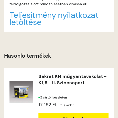
feldolgozás előtt minden esetben olvassa el!
Lime C
Teljesítmény nyilatkozat
letöltése
Lime D
Lime E
Magnolia D
Hasonló termékek
Magnolia E
Sakret KH műgyantavakolat -
Mandarin E
K1,5 - II. Színcsoport
Mango E
Gyártói készleten
17 162 Ft
Mouse-grey E
-tól
/ vödör