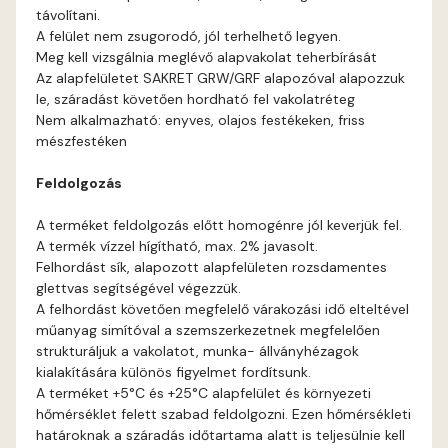
távolítani.
Bone E
A felület nem zsugorodó, jól terhelhető legyen.
Meg kell vizsgálnia meglévő alapvakolat teherbírását
Brick E
Az alapfelületet SAKRET GRW/GRF alapozóval alapozzuk
le, száradást követően hordható fel vakolatréteg
Nem alkalmazható: enyves, olajos festékeken, friss
Caramel D
mészfestéken
Caramel E
Feldolgozás
A terméket feldolgozás előtt homogénre jól keverjük fel.
Citrus C
A termék vízzel hígítható, max. 2% javasolt.
Felhordást sík, alapozott alapfelületen rozsdamentes
Citrus D
glettvas segítségével végezzük.
A felhordást követően megfelelő várakozási idő elteltével
műanyag simítóval a szemszerkezetnek megfelelően
Citrus E
strukturáljuk a vakolatot, munka- állványhézagok
kialakítására különös figyelmet fordítsunk.
Cobalt E
A terméket +5°C és +25°C alapfelület és környezeti
hőmérséklet felett szabad feldolgozni. Ezen hőmérsékleti
határoknak a száradás időtartama alatt is teljesülnie kell
Cognac E