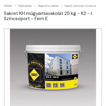
Főoldal
Fedővakolat
Műgyanta vakolat
Kapart szemcsés struktúra
Sakret KH műgyantavakolat 25 kg - K2 - I.
Színcsoport - Fern E