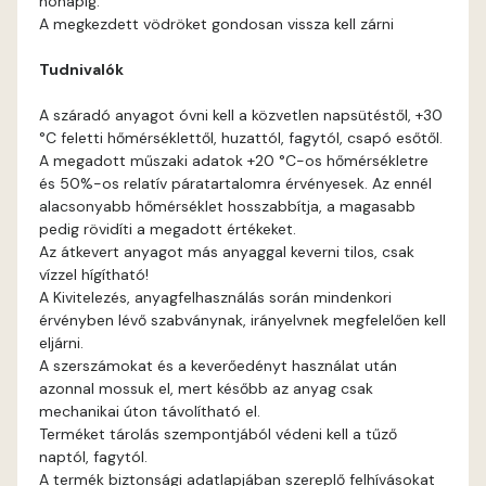
hónapig.
Fir E
A megkezdett vödröket gondosan vissza kell zárni
Tudnivalók
Graphit E
A száradó anyagot óvni kell a közvetlen napsütéstől, +30
Grass-green E
°C feletti hőmérséklettől, huzattól, fagytól, csapó esőtől.
A megadott műszaki adatok +20 °C-os hőmérsékletre
Heide C
és 50%-os relatív páratartalomra érvényesek. Az ennél
alacsonyabb hőmérséklet hosszabbítja, a magasabb
pedig rövidíti a megadott értékeket.
Heide D
Az átkevert anyagot más anyaggal keverni tilos, csak
vízzel hígítható!
Heide E
A Kivitelezés, anyagfelhasználás során mindenkori
érvényben lévő szabványnak, irányelvnek megfelelően kell
eljárni.
Indian-yellow E
A szerszámokat és a keverőedényt használat után
azonnal mossuk el, mert később az anyag csak
Lilac D
mechanikai úton távolítható el.
Terméket tárolás szempontjából védeni kell a tűző
naptól, fagytól.
Lilac E
A termék biztonsági adatlapjában szereplő felhívásokat