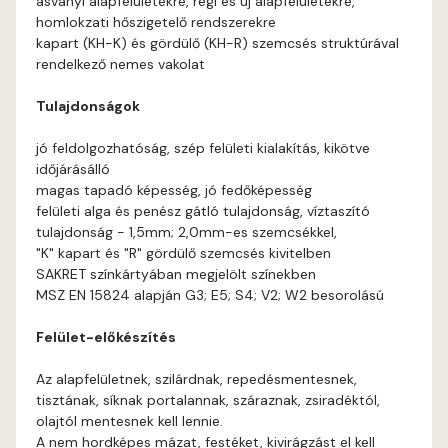
ásványi alapfelületekre, régi és új alapfelületekre,
Arsenic E
homlokzati hőszigetelő rendszerekre
kapart (KH-K) és gördülő (KH-R) szemcsés struktúrával
Ash D
rendelkező nemes vakolat
Tulajdonságok
Ash E
jó feldolgozhatóság, szép felületi kialakítás, kikötve
Basalt E
időjárásálló
magas tapadó képesség, jó fedőképesség
felületi alga és penész gátló tulajdonság, víztaszító
Blood-orange E
tulajdonság - 1,5mm; 2,0mm-es szemcsékkel,
"K" kapart és "R" gördülő szemcsés kivitelben
Bone A
SAKRET színkártyában megjelölt színekben
MSZ EN 15824 alapján G3; E5; S4; V2; W2 besorolású
Bone B
Felület-előkészítés
Bone C
Az alapfelületnek, szilárdnak, repedésmentesnek,
tisztának, síknak portalannak, száraznak, zsiradéktól,
Bone D
olajtól mentesnek kell lennie.
A nem hordképes mázat, festéket, kivirágzást el kell