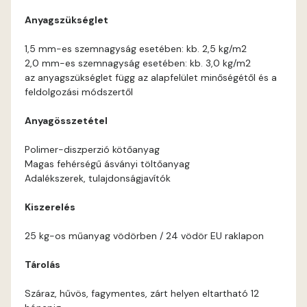
Anyagszükséglet
Coral E
1,5 mm-es szemnagyság esetében: kb. 2,5 kg/m2
2,0 mm-es szemnagyság esetében: kb. 3,0 kg/m2
Corn E
az anyagszükséglet függ az alapfelület minőségétől és a
feldolgozási módszertől
Cotto E
Anyagösszetétel
Current-red E
Polimer-diszperzió kötőanyag
Magas fehérségű ásványi töltőanyag
Date-brown E
Adalékszerek, tulajdonságjavítók
Kiszerelés
Egyptian orange E
25 kg-os műanyag vödörben / 24 vödör EU raklapon
Fern E
Tárolás
Fig-brown E
Száraz, hűvös, fagymentes, zárt helyen eltartható 12