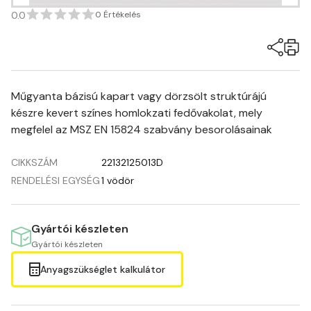
0.0
0 Értékelés
Műgyanta bázisú kapart vagy dörzsölt struktúrájú
készre kevert színes homlokzati fedővakolat, mely
megfelel az MSZ EN 15824 szabvány besorolásainak
CIKKSZÁM
22132125013D
RENDELÉSI EGYSÉG
1 vödör
Gyártói készleten
Gyártói készleten
Anyagszükséglet kalkulátor