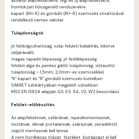
ásványi alapfelületekre, régi és új alapfelületekre,
Arsenic E
homlokzati hőszigetelő rendszerekre
kapart (KH-K) és gördülő (KH-R) szemcsés struktúrával
Ash D
rendelkező nemes vakolat
Tulajdonságok
Ash E
jó feldolgozhatóság, szép felületi kialakítás, kikötve
Basalt E
időjárásálló
magas tapadó képesség, jó fedőképesség
felületi alga és penész gátló tulajdonság, víztaszító
Blood-orange E
tulajdonság - 1,5mm; 2,0mm-es szemcsékkel,
"K" kapart és "R" gördülő szemcsés kivitelben
Bone A
SAKRET színkártyában megjelölt színekben
MSZ EN 15824 alapján G3; E5; S4; V2; W2 besorolású
Bone B
Felület-előkészítés
Bone C
Az alapfelületnek, szilárdnak, repedésmentesnek,
tisztának, síknak portalannak, száraznak, zsiradéktól,
Bone D
olajtól mentesnek kell lennie.
A nem hordképes mázat, festéket, kivirágzást el kell