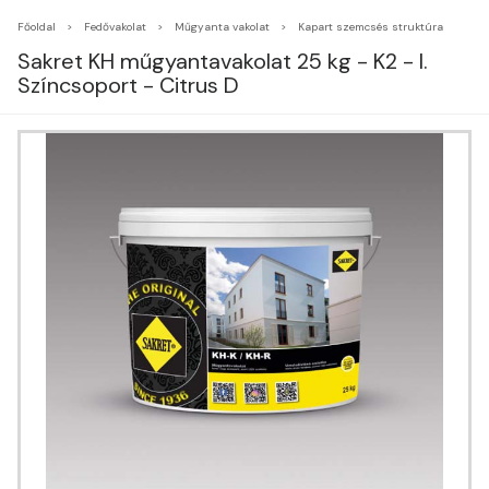
Főoldal
Fedővakolat
Műgyanta vakolat
Kapart szemcsés struktúra
Sakret KH műgyantavakolat 25 kg - K2 - I.
Színcsoport - Citrus D