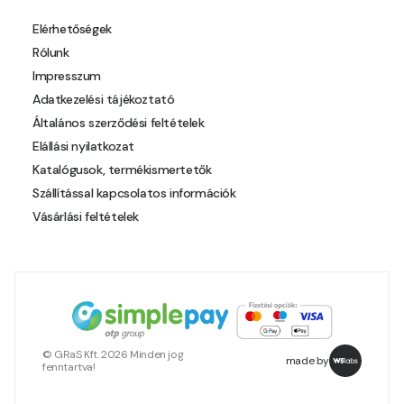
Polar-blue E
Elérhetőségek
Rólunk
Pumpkin E
Impresszum
Adatkezelési tájékoztató
Reddish E
Általános szerződési feltételek
Elállási nyilatkozat
Resin-yellow D
Katalógusok, termékismertetők
Szállítással kapcsolatos információk
Resin-yellow E
Vásárlási feltételek
Roll D
Roll E
Rose E
© GRaS Kft. 2026 Minden jog
made by
fenntartva!
Rust E