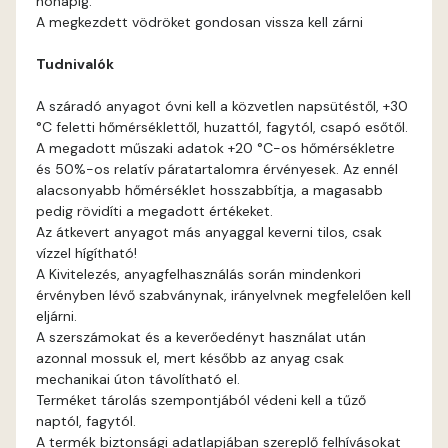
hónapig.
Fir E
A megkezdett vödröket gondosan vissza kell zárni
Tudnivalók
Graphit E
A száradó anyagot óvni kell a közvetlen napsütéstől, +30
Grass-green E
°C feletti hőmérséklettől, huzattól, fagytól, csapó esőtől.
A megadott műszaki adatok +20 °C-os hőmérsékletre
Heide C
és 50%-os relatív páratartalomra érvényesek. Az ennél
alacsonyabb hőmérséklet hosszabbítja, a magasabb
pedig rövidíti a megadott értékeket.
Heide D
Az átkevert anyagot más anyaggal keverni tilos, csak
vízzel hígítható!
Heide E
A Kivitelezés, anyagfelhasználás során mindenkori
érvényben lévő szabványnak, irányelvnek megfelelően kell
eljárni.
Indian-yellow E
A szerszámokat és a keverőedényt használat után
azonnal mossuk el, mert később az anyag csak
Lilac D
mechanikai úton távolítható el.
Terméket tárolás szempontjából védeni kell a tűző
naptól, fagytól.
Lilac E
A termék biztonsági adatlapjában szereplő felhívásokat