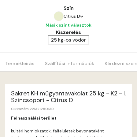
Szín
Citrus D
Másik színt választok
Amber E
Kiszerelés
25 kg-os vödör
Anticred E
Antimony D
Termékleírás
Szállítási információk
Kérdezni szer
Antimony E
Apple E
Sakret KH műgyantavakolat 25 kg - K2 - I.
Színcsoport - Citrus D
Apricot E
Cikkszám 22132125013D
Felhasználási terület
Arsenic D
kültéri homlokzatok, falfelületek bevonataként