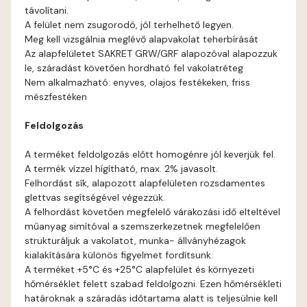
távolítani.
Bone E
A felület nem zsugorodó, jól terhelhető legyen.
Meg kell vizsgálnia meglévő alapvakolat teherbírását
Brick E
Az alapfelületet SAKRET GRW/GRF alapozóval alapozzuk
le, száradást követően hordható fel vakolatréteg
Nem alkalmazható: enyves, olajos festékeken, friss
Caramel D
mészfestéken
Caramel E
Feldolgozás
A terméket feldolgozás előtt homogénre jól keverjük fel.
Citrus C
A termék vízzel hígítható, max. 2% javasolt.
Felhordást sík, alapozott alapfelületen rozsdamentes
Citrus D
glettvas segítségével végezzük.
A felhordást követően megfelelő várakozási idő elteltével
műanyag simítóval a szemszerkezetnek megfelelően
Citrus E
strukturáljuk a vakolatot, munka- állványhézagok
kialakítására különös figyelmet fordítsunk.
Cobalt E
A terméket +5°C és +25°C alapfelület és környezeti
hőmérséklet felett szabad feldolgozni. Ezen hőmérsékleti
határoknak a száradás időtartama alatt is teljesülnie kell
Cognac E