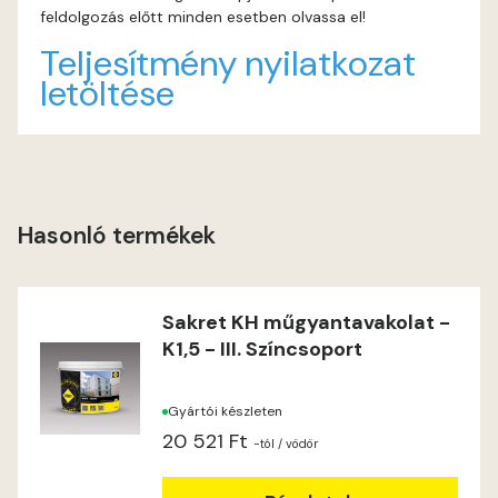
feldolgozás előtt minden esetben olvassa el!
Lime C
Teljesítmény nyilatkozat
letöltése
Lime D
Lime E
Magnolia D
Hasonló termékek
Magnolia E
Sakret KH műgyantavakolat -
Mandarin E
K1,5 - III. Színcsoport
Mango E
Gyártói készleten
20 521 Ft
Mouse-grey E
-tól
/ vödör