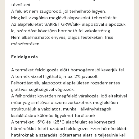
távolítani.
Bone E
A felület nem zsugorodó, jól terhelhető legyen.
Meg kell vizsgálnia meglévő alapvakolat teherbírását
Brick E
Az alapfelületet SAKRET GRW/GRF alapozóval alapozzuk
le, száradást követően hordható fel vakolatréteg
Nem alkalmazható: enyves, olajos festékeken, friss
Caramel D
mészfestéken
Caramel E
Feldolgozás
A terméket feldolgozás előtt homogénre jól keverjük fel.
Citrus C
A termék vízzel hígítható, max. 2% javasolt.
Felhordást sík, alapozott alapfelületen rozsdamentes
Citrus D
glettvas segítségével végezzük.
A felhordást követően megfelelő várakozási idő elteltével
műanyag simítóval a szemszerkezetnek megfelelően
Citrus E
strukturáljuk a vakolatot, munka- állványhézagok
kialakítására különös figyelmet fordítsunk.
Cobalt E
A terméket +5°C és +25°C alapfelület és környezeti
hőmérséklet felett szabad feldolgozni. Ezen hőmérsékleti
határoknak a száradás időtartama alatt is teljesülnie kell
Cognac E