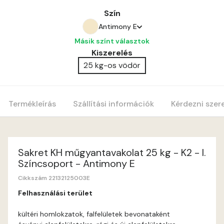
Szín
Antimony E
Másik színt választok
Amber E
Kiszerelés
25 kg-os vödör
Anticred E
Antimony D
Termékleírás
Szállítási információk
Kérdezni szer
Antimony E
Apple E
Sakret KH műgyantavakolat 25 kg - K2 - I.
Színcsoport - Antimony E
Apricot E
Cikkszám 22132125003E
Felhasználási terület
Arsenic D
kültéri homlokzatok, falfelületek bevonataként