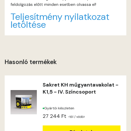
feldolgozás előtt minden esetben olvassa el!
Lime C
Teljesítmény nyilatkozat
letöltése
Lime D
Lime E
Magnolia D
Hasonló termékek
Magnolia E
Sakret KH műgyantavakolat -
Mandarin E
K1,5 - IV. Színcsoport
Mango E
Gyártói készleten
27 244 Ft
Mouse-grey E
-tól
/ vödör