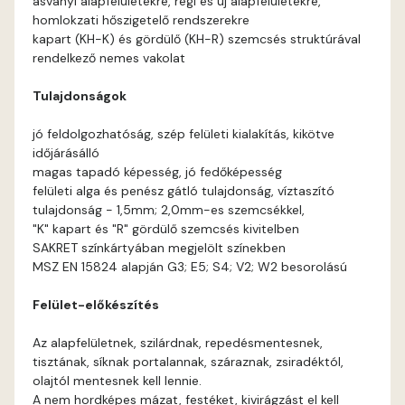
ásványi alapfelületekre, régi és új alapfelületekre,
Arsenic E
homlokzati hőszigetelő rendszerekre
kapart (KH-K) és gördülő (KH-R) szemcsés struktúrával
Ash D
rendelkező nemes vakolat
Tulajdonságok
Ash E
jó feldolgozhatóság, szép felületi kialakítás, kikötve
Basalt E
időjárásálló
magas tapadó képesség, jó fedőképesség
felületi alga és penész gátló tulajdonság, víztaszító
Blood-orange E
tulajdonság - 1,5mm; 2,0mm-es szemcsékkel,
"K" kapart és "R" gördülő szemcsés kivitelben
Bone A
SAKRET színkártyában megjelölt színekben
MSZ EN 15824 alapján G3; E5; S4; V2; W2 besorolású
Bone B
Felület-előkészítés
Bone C
Az alapfelületnek, szilárdnak, repedésmentesnek,
tisztának, síknak portalannak, száraznak, zsiradéktól,
Bone D
olajtól mentesnek kell lennie.
A nem hordképes mázat, festéket, kivirágzást el kell