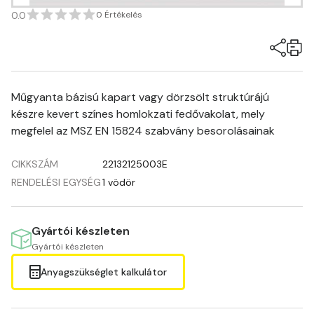
0.0
0 Értékelés
Műgyanta bázisú kapart vagy dörzsölt struktúrájú
készre kevert színes homlokzati fedővakolat, mely
megfelel az MSZ EN 15824 szabvány besorolásainak
CIKKSZÁM
22132125003E
RENDELÉSI EGYSÉG
1 vödör
Gyártói készleten
Gyártói készleten
Anyagszükséglet kalkulátor