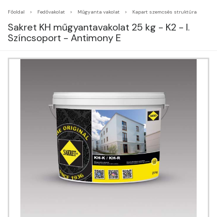
Főoldal
Fedővakolat
Műgyanta vakolat
Kapart szemcsés struktúra
Sakret KH műgyantavakolat 25 kg - K2 - I.
Színcsoport - Antimony E