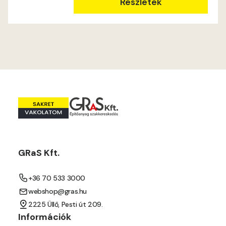
Ocher E
Részletek
Orange E
Paris-green E
Peach E
Pear-yellow E
Pheasant-brown E
GRaS Kft.
Pistachio D
+36 70 533 3000
Pistachio E
webshop@gras.hu
2225 Üllő, Pesti út 209.
Polar-blue D
Információk