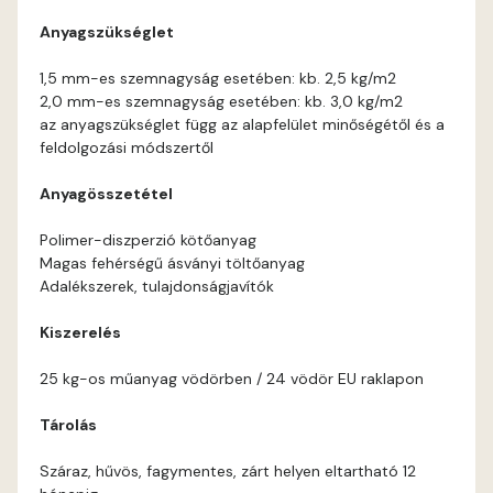
Anyagszükséglet
Coral E
1,5 mm-es szemnagyság esetében: kb. 2,5 kg/m2
2,0 mm-es szemnagyság esetében: kb. 3,0 kg/m2
Corn E
az anyagszükséglet függ az alapfelület minőségétől és a
feldolgozási módszertől
Cotto E
Anyagösszetétel
Current-red E
Polimer-diszperzió kötőanyag
Magas fehérségű ásványi töltőanyag
Date-brown E
Adalékszerek, tulajdonságjavítók
Kiszerelés
Egyptian orange E
25 kg-os műanyag vödörben / 24 vödör EU raklapon
Fern E
Tárolás
Fig-brown E
Száraz, hűvös, fagymentes, zárt helyen eltartható 12