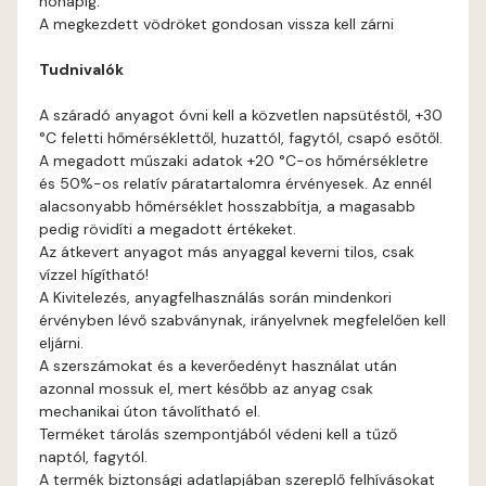
hónapig.
Fir E
A megkezdett vödröket gondosan vissza kell zárni
Tudnivalók
Graphit E
A száradó anyagot óvni kell a közvetlen napsütéstől, +30
Grass-green E
°C feletti hőmérséklettől, huzattól, fagytól, csapó esőtől.
A megadott műszaki adatok +20 °C-os hőmérsékletre
Heide C
és 50%-os relatív páratartalomra érvényesek. Az ennél
alacsonyabb hőmérséklet hosszabbítja, a magasabb
pedig rövidíti a megadott értékeket.
Heide D
Az átkevert anyagot más anyaggal keverni tilos, csak
vízzel hígítható!
Heide E
A Kivitelezés, anyagfelhasználás során mindenkori
érvényben lévő szabványnak, irányelvnek megfelelően kell
eljárni.
Indian-yellow E
A szerszámokat és a keverőedényt használat után
azonnal mossuk el, mert később az anyag csak
Lilac D
mechanikai úton távolítható el.
Terméket tárolás szempontjából védeni kell a tűző
naptól, fagytól.
Lilac E
A termék biztonsági adatlapjában szereplő felhívásokat