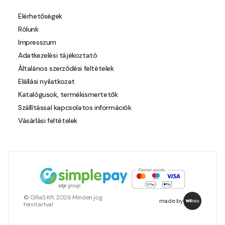
Polar-blue E
Elérhetőségek
Rólunk
Pumpkin E
Impresszum
Adatkezelési tájékoztató
Reddish E
Általános szerződési feltételek
Elállási nyilatkozat
Resin-yellow D
Katalógusok, termékismertetők
Szállítással kapcsolatos információk
Resin-yellow E
Vásárlási feltételek
Roll D
Roll E
Rose E
© GRaS Kft. 2026 Minden jog
made by
fenntartva!
Rust E