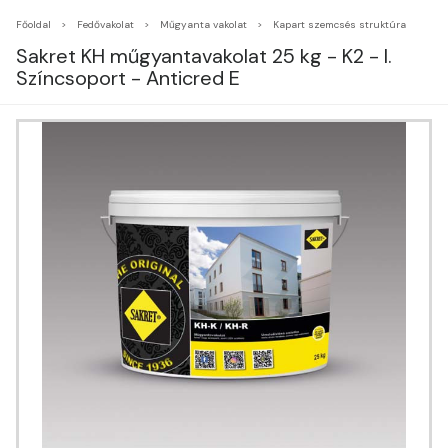
Főoldal
Fedővakolat
Műgyanta vakolat
Kapart szemcsés struktúra
Sakret KH műgyantavakolat 25 kg - K2 - I.
Színcsoport - Anticred E