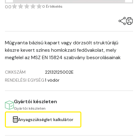
0.0
0 Értékelés
Műgyanta bázisú kapart vagy dörzsölt struktúrájú
készre kevert színes homlokzati fedővakolat, mely
megfelel az MSZ EN 15824 szabvány besorolásainak
CIKKSZÁM
22132125002E
RENDELÉSI EGYSÉG
1 vödör
Gyártói készleten
Gyártói készleten
Anyagszükséglet kalkulátor