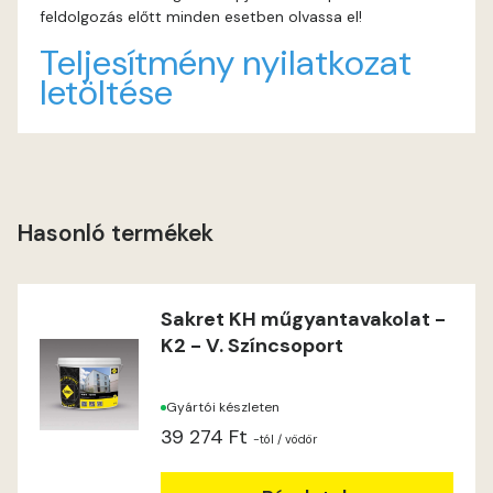
feldolgozás előtt minden esetben olvassa el!
Lime C
Teljesítmény nyilatkozat
letöltése
Lime D
Lime E
Magnolia D
Hasonló termékek
Magnolia E
Sakret KH műgyantavakolat -
Mandarin E
K2 - V. Színcsoport
Mango E
Gyártói készleten
39 274 Ft
Mouse-grey E
-tól
/ vödör