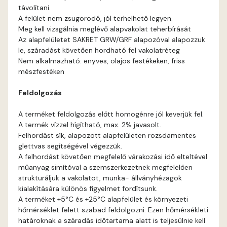
távolítani.
Bone E
A felület nem zsugorodó, jól terhelhető legyen.
Meg kell vizsgálnia meglévő alapvakolat teherbírását
Brick E
Az alapfelületet SAKRET GRW/GRF alapozóval alapozzuk
le, száradást követően hordható fel vakolatréteg
Nem alkalmazható: enyves, olajos festékeken, friss
Caramel D
mészfestéken
Caramel E
Feldolgozás
A terméket feldolgozás előtt homogénre jól keverjük fel.
Citrus C
A termék vízzel hígítható, max. 2% javasolt.
Felhordást sík, alapozott alapfelületen rozsdamentes
Citrus D
glettvas segítségével végezzük.
A felhordást követően megfelelő várakozási idő elteltével
műanyag simítóval a szemszerkezetnek megfelelően
Citrus E
strukturáljuk a vakolatot, munka- állványhézagok
kialakítására különös figyelmet fordítsunk.
Cobalt E
A terméket +5°C és +25°C alapfelület és környezeti
hőmérséklet felett szabad feldolgozni. Ezen hőmérsékleti
határoknak a száradás időtartama alatt is teljesülnie kell
Cognac E