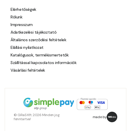
Polar-blue E
Elérhetőségek
Rólunk
Pumpkin E
Impresszum
Adatkezelési tájékoztató
Reddish E
Általános szerződési feltételek
Elállási nyilatkozat
Resin-yellow D
Katalógusok, termékismertetők
Szállítással kapcsolatos információk
Resin-yellow E
Vásárlási feltételek
Roll D
Roll E
Rose E
© GRaS Kft. 2026 Minden jog
made by
fenntartva!
Rust E