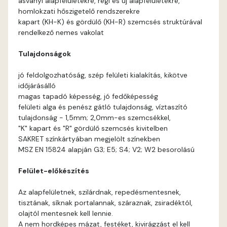
ásványi alapfelületekre, régi és új alapfelületekre,
Arsenic E
homlokzati hőszigetelő rendszerekre
kapart (KH-K) és gördülő (KH-R) szemcsés struktúrával
Ash D
rendelkező nemes vakolat
Tulajdonságok
Ash E
jó feldolgozhatóság, szép felületi kialakítás, kikötve
Basalt E
időjárásálló
magas tapadó képesség, jó fedőképesség
felületi alga és penész gátló tulajdonság, víztaszító
Blood-orange E
tulajdonság - 1,5mm; 2,0mm-es szemcsékkel,
"K" kapart és "R" gördülő szemcsés kivitelben
Bone A
SAKRET színkártyában megjelölt színekben
MSZ EN 15824 alapján G3; E5; S4; V2; W2 besorolású
Bone B
Felület-előkészítés
Bone C
Az alapfelületnek, szilárdnak, repedésmentesnek,
tisztának, síknak portalannak, száraznak, zsiradéktól,
Bone D
olajtól mentesnek kell lennie.
A nem hordképes mázat, festéket, kivirágzást el kell