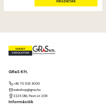
Ocher E
Részletek
Orange E
Paris-green E
Peach E
Pear-yellow E
Pheasant-brown E
GRaS Kft.
Pistachio D
+36 70 533 3000
Pistachio E
webshop@gras.hu
2225 Üllő, Pesti út 209.
Polar-blue D
Információk