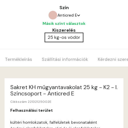
Szín
Anticred E
Másik színt választok
Amber E
Kiszerelés
25 kg-os vödör
Anticred E
Antimony D
Termékleírás
Szállítási információk
Kérdezni szer
Antimony E
Apple E
Sakret KH műgyantavakolat 25 kg - K2 - I.
Színcsoport - Anticred E
Apricot E
Cikkszám 22132125002E
Felhasználási terület
Arsenic D
kültéri homlokzatok, falfelületek bevonataként