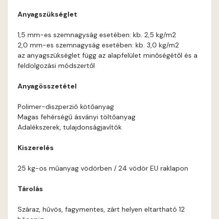
Anyagszükséglet
Coral E
1,5 mm-es szemnagyság esetében: kb. 2,5 kg/m2
2,0 mm-es szemnagyság esetében: kb. 3,0 kg/m2
Corn E
az anyagszükséglet függ az alapfelület minőségétől és a
feldolgozási módszertől
Cotto E
Anyagösszetétel
Current-red E
Polimer-diszperzió kötőanyag
Magas fehérségű ásványi töltőanyag
Date-brown E
Adalékszerek, tulajdonságjavítók
Kiszerelés
Egyptian orange E
25 kg-os műanyag vödörben / 24 vödör EU raklapon
Fern E
Tárolás
Fig-brown E
Száraz, hűvös, fagymentes, zárt helyen eltartható 12