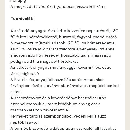
hónapig.
Fir E
A megkezdett vödröket gondosan vissza kell zárni
Tudnivalók
Graphit E
A száradó anyagot óvni kell a közvetlen napsütéstől, +30
Grass-green E
°C feletti hőmérséklettől, huzattól, fagytól, csapó esőtől.
A megadott műszaki adatok +20 °C-os hőmérsékletre
Heide C
és 50%-os relatív páratartalomra érvényesek. Az ennél
alacsonyabb hőmérséklet hosszabbítja, a magasabb
pedig rövidíti a megadott értékeket.
Heide D
Az átkevert anyagot más anyaggal keverni tilos, csak
vízzel hígítható!
Heide E
A Kivitelezés, anyagfelhasználás során mindenkori
érvényben lévő szabványnak, irányelvnek megfelelően kell
eljárni.
Indian-yellow E
A szerszámokat és a keverőedényt használat után
azonnal mossuk el, mert később az anyag csak
Lilac D
mechanikai úton távolítható el.
Terméket tárolás szempontjából védeni kell a tűző
naptól, fagytól.
Lilac E
A termék biztonsági adatlapjában szereplő felhívásokat