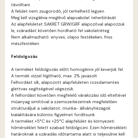
távolítani.
A felület nem zsugorodó, jól terhelhető legyen.
Meg kell vizsgálnia meglévő alapvakolat teherbírását
Az alapfelületet SAKRET GRW/GRF alapozóval alapozzuk
le, száradást követően hordható fel vakolatréteg
Nem alkalmazható: enyves, olajos festékeken, friss
mészfestéken
Feldolgozás
A terméket feldolgozás előtt homogénre jól keverjük fel.
A termék vízzel hígítható, max. 2% javasolt.
Felhordást sík, alapozott alapfelületen rozsdamentes
glettvas segítségével végezzük.
A felhordást követően megfelelő várakozási idő elteltével
műanyag simítóval a szemszerkezetnek megfelelően
strukturáljuk a vakolatot, munka- állványhézagok
kialakítására különös figyelmet fordítsunk.
A terméket +5°C és +25°C alapfelület és környezeti
hőmérséklet felett szabad feldolgozni. Ezen hőmérsékleti
határoknak a száradás időtartama alatt is teljesülnie kell