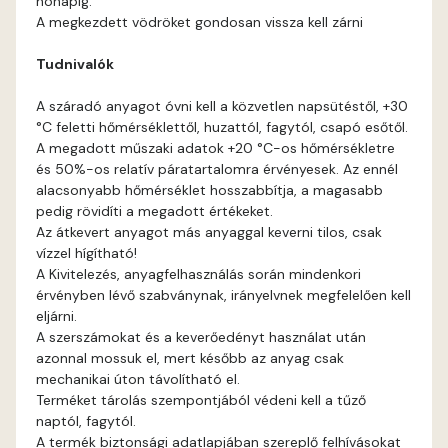
hónapig.
A megkezdett vödröket gondosan vissza kell zárni
Tudnivalók
A száradó anyagot óvni kell a közvetlen napsütéstől, +30
°C feletti hőmérséklettől, huzattól, fagytól, csapó esőtől.
A megadott műszaki adatok +20 °C-os hőmérsékletre
és 50%-os relatív páratartalomra érvényesek. Az ennél
alacsonyabb hőmérséklet hosszabbítja, a magasabb
pedig rövidíti a megadott értékeket.
Az átkevert anyagot más anyaggal keverni tilos, csak
vízzel hígítható!
A Kivitelezés, anyagfelhasználás során mindenkori
érvényben lévő szabványnak, irányelvnek megfelelően kell
eljárni.
A szerszámokat és a keverőedényt használat után
azonnal mossuk el, mert később az anyag csak
mechanikai úton távolítható el.
Terméket tárolás szempontjából védeni kell a tűző
naptól, fagytól.
A termék biztonsági adatlapjában szereplő felhívásokat