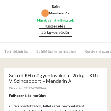
Szín
Mandarin A
Másik színt választok
Amber A
Kiszerelés
25 kg-os vödör
Apple A
Egyptian orange A
Termékleírás
Szállítási információk
Kérdezni szer
Mandarin A
Ocher A
Sakret KH műgyantavakolat 25 kg - K1,5 -
V. Színcsoport - Mandarin A
Orange A
Cikkszám 22122425034A
Felhasználási terület
Peach A
kültéri homlokzatok, falfelületek bevonataként