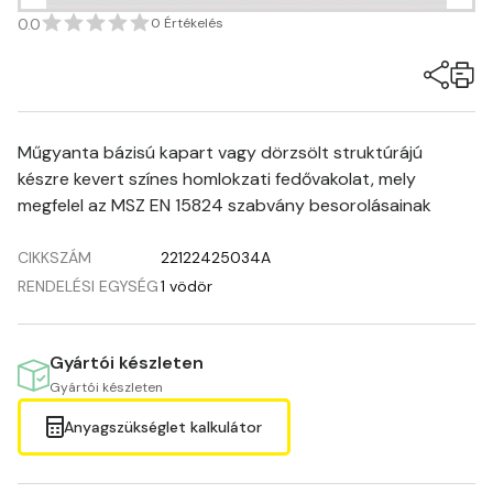
0.0
0 Értékelés
Műgyanta bázisú kapart vagy dörzsölt struktúrájú
készre kevert színes homlokzati fedővakolat, mely
megfelel az MSZ EN 15824 szabvány besorolásainak
CIKKSZÁM
22122425034A
RENDELÉSI EGYSÉG
1 vödör
Gyártói készleten
Gyártói készleten
Anyagszükséglet kalkulátor