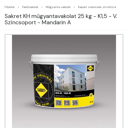
Főoldal
Fedővakolat
Műgyanta vakolat
Kapart szemcsés struktúra
Sakret KH műgyantavakolat 25 kg - K1,5 - V.
Színcsoport - Mandarin A