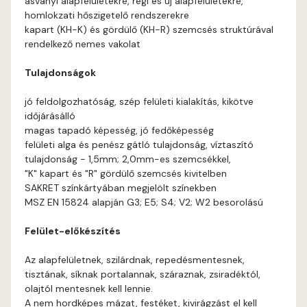
ásványi alapfelületekre, régi és új alapfelületekre,
Pumpkin A
homlokzati hőszigetelő rendszerekre
kapart (KH-K) és gördülő (KH-R) szemcsés struktúrával
Rose A
rendelkező nemes vakolat
Tulajdonságok
Sulphur A
jó feldolgozhatóság, szép felületi kialakítás, kikötve
időjárásálló
magas tapadó képesség, jó fedőképesség
felületi alga és penész gátló tulajdonság, víztaszító
tulajdonság - 1,5mm; 2,0mm-es szemcsékkel,
"K" kapart és "R" gördülő szemcsés kivitelben
SAKRET színkártyában megjelölt színekben
MSZ EN 15824 alapján G3; E5; S4; V2; W2 besorolású
Felület-előkészítés
Az alapfelületnek, szilárdnak, repedésmentesnek,
tisztának, síknak portalannak, száraznak, zsiradéktól,
olajtól mentesnek kell lennie.
A nem hordképes mázat, festéket, kivirágzást el kell