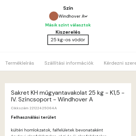
Szín
Windhover A
Másik színt választok
Amber B
Kiszerelés
25 kg-os vödör
Apple B
Apricot A
Termékleírás
Szállítási információk
Kérdezni szer
Blood-orange A
Cobalt A
Sakret KH műgyantavakolat 25 kg - K1,5 -
IV. Színcsoport - Windhover A
Cognac A
Cikkszám 22122425064A
Felhasználási terület
Coral A
kültéri homlokzatok, falfelületek bevonataként