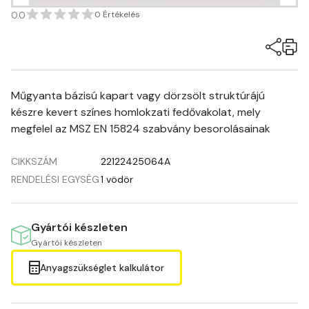
0.0
0 Értékelés
Műgyanta bázisú kapart vagy dörzsölt struktúrájú
készre kevert színes homlokzati fedővakolat, mely
megfelel az MSZ EN 15824 szabvány besorolásainak
CIKKSZÁM
22122425064A
RENDELÉSI EGYSÉG
1 vödör
Gyártói készleten
Gyártói készleten
Anyagszükséglet kalkulátor