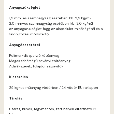
Anyagszükséglet
Orange B
1,5 mm-es szemnagyság esetében: kb. 2,5 kg/m2
2,0 mm-es szemnagyság esetében: kb. 3,0 kg/m2
Paris-green A
az anyagszükséglet függ az alapfelület minőségétől és a
feldolgozási módszertől
Peach B
Anyagösszetétel
Pear-yellow A
Polimer-diszperzió kötőanyag
Magas fehérségű ásványi töltőanyag
Pheasant-brown A
Adalékszerek, tulajdonságjavítók
Kiszerelés
Polar-blue A
25 kg-os műanyag vödörben / 24 vödör EU raklapon
Pumpkin B
Tárolás
Reddish A
Száraz, hűvös, fagymentes, zárt helyen eltartható 12