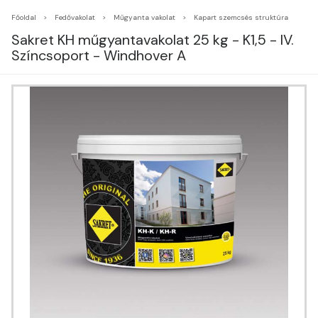
Főoldal
Fedővakolat
Műgyanta vakolat
Kapart szemcsés struktúra
Sakret KH műgyantavakolat 25 kg - K1,5 - IV.
Színcsoport - Windhover A