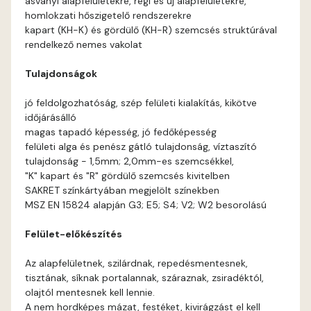
ásványi alapfelületekre, régi és új alapfelületekre,
Corn A
homlokzati hőszigetelő rendszerekre
kapart (KH-K) és gördülő (KH-R) szemcsés struktúrával
Current-red A
rendelkező nemes vakolat
Tulajdonságok
Date-brown A
jó feldolgozhatóság, szép felületi kialakítás, kikötve
Egyptian orange B
időjárásálló
magas tapadó képesség, jó fedőképesség
felületi alga és penész gátló tulajdonság, víztaszító
Fern A
tulajdonság - 1,5mm; 2,0mm-es szemcsékkel,
"K" kapart és "R" gördülő szemcsés kivitelben
Fig-brown A
SAKRET színkártyában megjelölt színekben
MSZ EN 15824 alapján G3; E5; S4; V2; W2 besorolású
Fir A
Felület-előkészítés
Gecco-green A
Az alapfelületnek, szilárdnak, repedésmentesnek,
tisztának, síknak portalannak, száraznak, zsiradéktól,
Gold-yellow A
olajtól mentesnek kell lennie.
A nem hordképes mázat, festéket, kivirágzást el kell