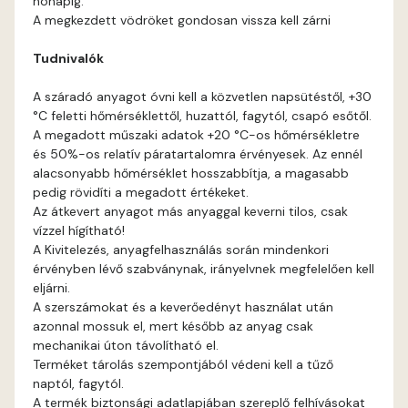
hónapig.
Rose B
A megkezdett vödröket gondosan vissza kell zárni
Tudnivalók
Rust A
A száradó anyagot óvni kell a közvetlen napsütéstől, +30
Sienna A
°C feletti hőmérséklettől, huzattól, fagytól, csapó esőtől.
A megadott műszaki adatok +20 °C-os hőmérsékletre
Sulphur B
és 50%-os relatív páratartalomra érvényesek. Az ennél
alacsonyabb hőmérséklet hosszabbítja, a magasabb
pedig rövidíti a megadott értékeket.
Terra A
Az átkevert anyagot más anyaggal keverni tilos, csak
vízzel hígítható!
Tobacco A
A Kivitelezés, anyagfelhasználás során mindenkori
érvényben lévő szabványnak, irányelvnek megfelelően kell
eljárni.
Umbra A
A szerszámokat és a keverőedényt használat után
azonnal mossuk el, mert később az anyag csak
Vulcan-red A
mechanikai úton távolítható el.
Terméket tárolás szempontjából védeni kell a tűző
naptól, fagytól.
Water-blue A
A termék biztonsági adatlapjában szereplő felhívásokat