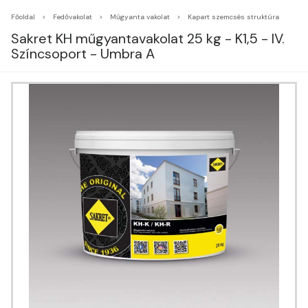
Főoldal
Fedővakolat
Műgyanta vakolat
Kapart szemcsés struktúra
Sakret KH műgyantavakolat 25 kg - K1,5 - IV.
Színcsoport - Umbra A