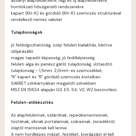
ásványi alapfelületekre, régi és új alapfelületekre,
Corn A
homlokzati hőszigetelő rendszerekre
kapart (KH-K) és gördülő (KH-R) szemcsés struktúrával
Current-red A
rendelkező nemes vakolat
Tulajdonságok
Date-brown A
jó feldolgozhatóság, szép felületi kialakítás, kikötve
Egyptian orange B
időjárásálló
magas tapadó képesség, jó fedőképesség
felületi alga és penész gátló tulajdonság, víztaszító
Fern A
tulajdonság - 1,5mm; 2,0mm-es szemcsékkel,
"K" kapart és "R" gördülő szemcsés kivitelben
Fig-brown A
SAKRET színkártyában megjelölt színekben
MSZ EN 15824 alapján G3; E5; S4; V2; W2 besorolású
Fir A
Felület-előkészítés
Gecco-green A
Az alapfelületnek, szilárdnak, repedésmentesnek,
tisztának, síknak portalannak, száraznak, zsiradéktól,
Gold-yellow A
olajtól mentesnek kell lennie.
A nem hordképes mázat, festéket, kivirágzást el kell