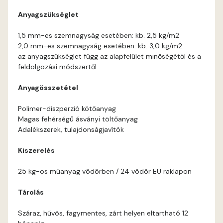
Anyagszükséglet
Orange B
1,5 mm-es szemnagyság esetében: kb. 2,5 kg/m2
2,0 mm-es szemnagyság esetében: kb. 3,0 kg/m2
Paris-green A
az anyagszükséglet függ az alapfelület minőségétől és a
feldolgozási módszertől
Peach B
Anyagösszetétel
Pear-yellow A
Polimer-diszperzió kötőanyag
Magas fehérségű ásványi töltőanyag
Pheasant-brown A
Adalékszerek, tulajdonságjavítók
Kiszerelés
Polar-blue A
25 kg-os műanyag vödörben / 24 vödör EU raklapon
Pumpkin B
Tárolás
Reddish A
Száraz, hűvös, fagymentes, zárt helyen eltartható 12