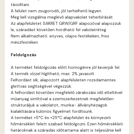
távolítani.
Graphit A
A felület nem zsugorodó, jól terhelhető legyen.
Meg kell vizsgálnia meglévő alapvakolat teherbírását
Grass-green A
Az alapfelületet SAKRET GRW/GRF alapozóval alapozzuk
le, száradást követően hordható fel vakolatréteg
Nem alkalmazható: enyves, olajos festékeken, friss
Indian-yellow A
mészfestéken
Mandarin B
Feldolgozás
A terméket feldolgozás előtt homogénre jól keverjük fel.
Mango A
A termék vízzel hígítható, max. 2% javasolt.
Felhordást sík, alapozott alapfelületen rozsdamentes
Melon-yellow A
glettvas segítségével végezzük.
A felhordást követően megfelelő várakozási idő elteltével
műanyag simítóval a szemszerkezetnek megfelelően
Melon-yellow B
strukturáljuk a vakolatot, munka- állványhézagok
kialakítására különös figyelmet fordítsunk.
Mouse-grey A
A terméket +5°C és +25°C alapfelület és környezeti
hőmérséklet felett szabad feldolgozni. Ezen hőmérsékleti
határoknak a száradás időtartama alatt is teljesülnie kell
Ocher B