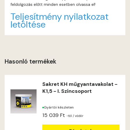
feldolgozás előtt minden esetben olvassa el!
Windhover A
Teljesítmény nyilatkozat
letöltése
Windhover B
Hasonló termékek
Sakret KH műgyantavakolat -
K1,5 - I. Színcsoport
Gyártói készleten
15 039 Ft
-tól
/ vödör