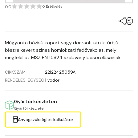
0.0
0 Értékelés
Műgyanta bázisú kapart vagy dörzsölt struktúrájú
készre kevert színes homlokzati fedővakolat, mely
megfelel az MSZ EN 15824 szabvány besorolásainak
CIKKSZÁM
22122425059A
RENDELÉSI EGYSÉG
1 vödör
Gyártói készleten
Gyártói készleten
Anyagszükséglet kalkulátor