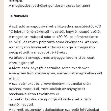
hónapig.
Rose B
A megkezdett vödröket gondosan vissza kell zárni
Tudnivalók
Rust A
A száradó anyagot óvni kell a közvetlen napsütéstől, +30
Sienna A
°C feletti hőmérséklettől, huzattól, fagytól, csapó esőtől.
A megadott műszaki adatok +20 °C-os hőmérsékletre
Sulphur B
és 50%-os relatív páratartalomra érvényesek. Az ennél
alacsonyabb hőmérséklet hosszabbítja, a magasabb
pedig rövidíti a megadott értékeket.
Terra A
Az átkevert anyagot más anyaggal keverni tilos, csak
vízzel hígítható!
Tobacco A
A Kivitelezés, anyagfelhasználás során mindenkori
érvényben lévő szabványnak, irányelvnek megfelelően kell
eljárni.
Umbra A
A szerszámokat és a keverőedényt használat után
azonnal mossuk el, mert később az anyag csak
Vulcan-red A
mechanikai úton távolítható el.
Terméket tárolás szempontjából védeni kell a tűző
naptól, fagytól.
Water-blue A
A termék biztonsági adatlapjában szereplő felhívásokat