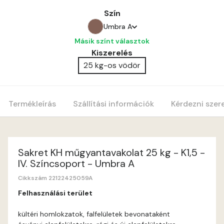
Szín
Umbra A
Másik színt választok
Amber B
Kiszerelés
25 kg-os vödör
Apple B
Apricot A
Termékleírás
Szállítási információk
Kérdezni szer
Blood-orange A
Cobalt A
Sakret KH műgyantavakolat 25 kg - K1,5 -
IV. Színcsoport - Umbra A
Cognac A
Cikkszám 22122425059A
Felhasználási terület
Coral A
kültéri homlokzatok, falfelületek bevonataként