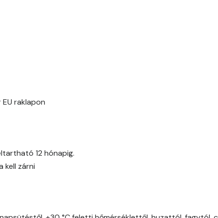
Pheasant-brown A
Polar-blue A
Pumpkin B
Reddish A
 EU raklapon
Rose B
Rust A
ltartható 12 hónapig.
Sienna A
kell zárni
Sulphur B
Terra A
napsütéstől, +30 °C feletti hőmérséklettől, huzattól, fagytól, 