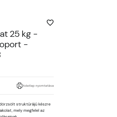
at 25 kg -
soport -
B
Adatlap nyomtatása
örzsölt struktúrájú készre
akolat, mely megfelel az
olásainak