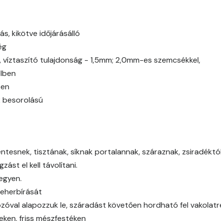
Fig-brown A
ás, kikötve időjárásálló
Fir A
ég
Gecco-green A
g, víztaszító tulajdonság - 1,5mm; 2,0mm-es szemcsékkel,
elben
Gold-yellow A
ben
2 besorolású
Graphit A
Grass-green A
tesnek, tisztának, síknak portalannak, száraznak, zsiradéktól,
Indian-yellow A
ást el kell távolítani.
legyen.
Mandarin B
teherbírását
óval alapozzuk le, száradást követően hordható fel vakolat
Mango A
eken, friss mészfestéken