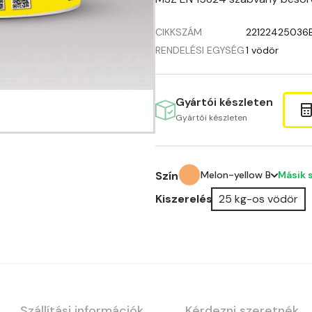
CIKKSZÁM
22122425036
RENDELÉSI EGYSÉG
1 vödör
Gyártói készleten
Gyártói készleten
Másik 
Szín
Melon-yellow B
Kiszerelés
25 kg-os vödör
Amber B
Apple B
Apricot A
Blood-orange A
Szállítási információk
Kérdezni szeretnék