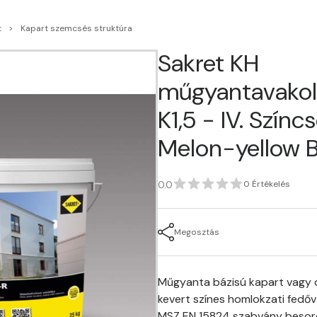
t
Kapart szemcsés struktúra
Sakret KH
műgyantavakol
K1,5 - IV. Színc
Melon-yellow 
0.0
0 Értékelés
Megosztás
Műgyanta bázisú kapart vagy d
kevert színes homlokzati fedőv
MSZ EN 15824 szabvány besor