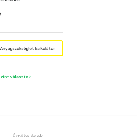
B
Anyagszükséglet kalkulátor
színt választok
Értékelések