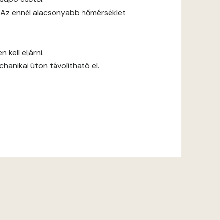
 Az ennél alacsonyabb hőmérséklet
kell eljárni.
anikai úton távolítható el.