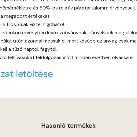
Tobacco A
őmérsékletre és 50%-os relatív páratartalomra érvényesek.
 a megadott értékeket.
Umbra A
 tilos, csak vízzel hígítható!
indenkori érvényben lévő szabványnak, irányelvnek megfelelően 
Vulcan-red A
álat után azonnal mossuk el, mert később az anyag csak mech
ll a tűző naptól, fagytól.
Water-blue A
lő felhívásokat feldolgozás előtt minden esetben olvassa el!
zat letöltése
Windhover A
Windhover B
Hasonló termékek