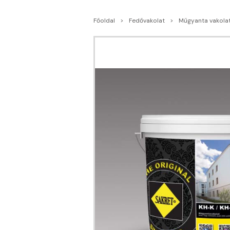
Főoldal
Fedővakolat
Műgyanta vakola