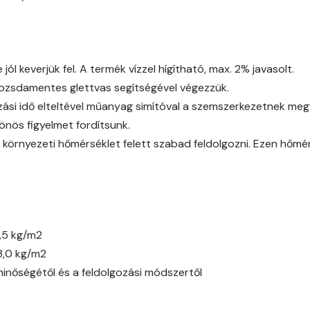
Melon-yellow A
Melon-yellow B
l keverjük fel. A termék vízzel hígítható, max. 2% javasolt.
 rozsdamentes glettvas segítségével végezzük.
Mouse-grey A
ási idő elteltével műanyag simítóval a szemszerkezetnek megfe
önös figyelmet fordítsunk.
Ocher B
 környezeti hőmérséklet felett szabad feldolgozni. Ezen hőmé
Orange B
Paris-green A
,5 kg/m2
Peach B
3,0 kg/m2
minőségétől és a feldolgozási módszertől
Pear-yellow A