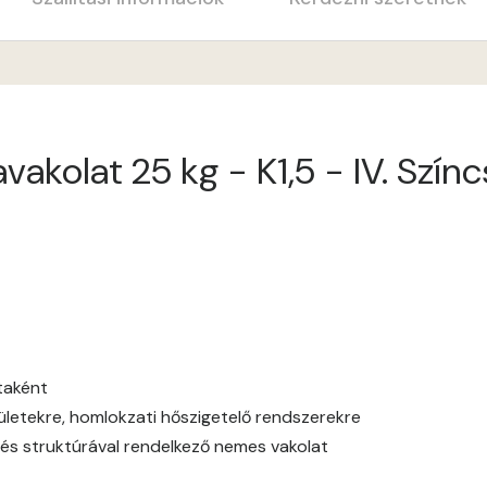
Cobalt A
Cognac A
akolat 25 kg - K1,5 - IV. Szín
Coral A
Corn A
Current-red A
Date-brown A
ataként
Egyptian orange B
elületekre, homlokzati hőszigetelő rendszerekre
és struktúrával rendelkező nemes vakolat
Fern A