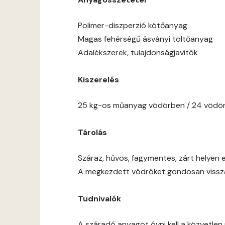
Polimer-diszperzió kötőanyag
Magas fehérségű ásványi töltőanyag
Adalékszerek, tulajdonságjavítók
Kiszerelés
25 kg-os műanyag vödörben / 24 vödör
Tárolás
Száraz, hűvös, fagymentes, zárt helyen e
A megkezdett vödröket gondosan vissza 
Tudnivalók
A száradó anyagot óvni kell a közvetlen 