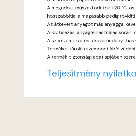
A megadott műszaki adatok +20 °C-os h
hosszabbítja, a magasabb pedig rövidíti
Az átkevert anyagot más anyaggal keverni
A Kivitelezés, anyagfelhasználás során m
A szerszámokat és a keverőedényt haszn
Terméket tárolás szempontjából védeni ke
A termék biztonsági adatlapjában szerep
Teljesítmény nyilatko