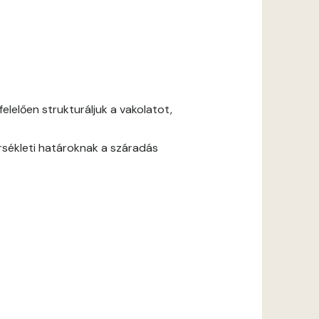
lelően strukturáljuk a vakolatot,
rsékleti határoknak a száradás