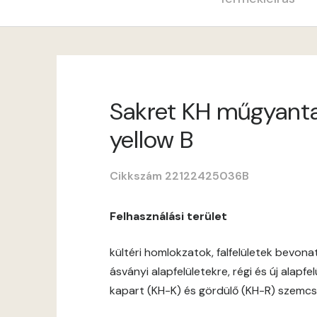
Sakret KH műgyantav
yellow B
Cikkszám 22122425036B
Felhasználási terület
kültéri homlokzatok, falfelületek bevon
ásványi alapfelületekre, régi és új alapf
kapart (KH-K) és gördülő (KH-R) szemcs