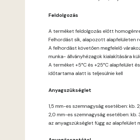
Feldolgozás
A terméket feldolgozás előtt homogénre jó
Felhordást sík, alapozott alapfelületen
A felhordást követően megfelelő várakoz
munka- állványhézagok kialakítására kül
A terméket +5°C és +25°C alapfelület és
időtartama alatt is teljesülnie kell
Anyagszükséglet
1,5 mm-es szemnagyság esetében: kb. 2
2,0 mm-es szemnagyság esetében: kb. 
az anyagszükséglet függ az alapfelület 
Anyagösszetétel