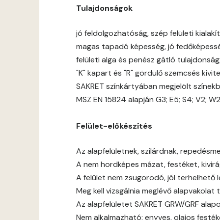
Tulajdonságok
jó feldolgozhatóság, szép felületi kialakít
magas tapadó képesség, jó fedőképess
felületi alga és penész gátló tulajdonsá
"K" kapart és "R" gördülő szemcsés kivit
SAKRET színkártyában megjelölt színek
MSZ EN 15824 alapján G3; E5; S4; V2; W
Felület-előkészítés
Az alapfelületnek, szilárdnak, repedésmen
A nem hordképes mázat, festéket, kivirágz
A felület nem zsugorodó, jól terhelhető 
Meg kell vizsgálnia meglévő alapvakolat 
Az alapfelületet SAKRET GRW/GRF alapoz
Nem alkalmazható: enyves, olajos festék