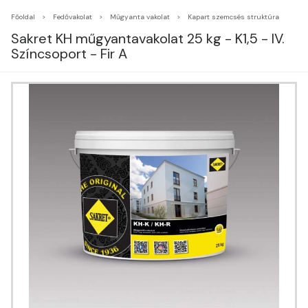
Főoldal
Fedővakolat
Műgyanta vakolat
Kapart szemcsés struktúra
Sakret KH műgyantavakolat 25 kg - K1,5 - IV.
Színcsoport - Fir A