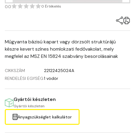
0.0
0 Értékelés
Műgyanta bázisú kapart vagy dörzsölt struktúrájú
készre kevert színes homlokzati fedővakolat, mely
megfelel az MSZ EN 15824 szabvány besorolásainak
CIKKSZÁM
22122425024A
RENDELÉSI EGYSÉG
1 vödör
Gyártói készleten
Gyártói készleten
Anyagszükséglet kalkulátor