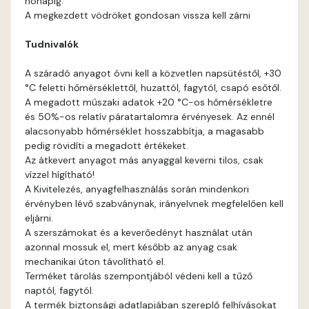
hónapig.
Rose B
A megkezdett vödröket gondosan vissza kell zárni
Tudnivalók
Rust A
A száradó anyagot óvni kell a közvetlen napsütéstől, +30
Sienna A
°C feletti hőmérséklettől, huzattól, fagytól, csapó esőtől.
A megadott műszaki adatok +20 °C-os hőmérsékletre
Sulphur B
és 50%-os relatív páratartalomra érvényesek. Az ennél
alacsonyabb hőmérséklet hosszabbítja, a magasabb
pedig rövidíti a megadott értékeket.
Terra A
Az átkevert anyagot más anyaggal keverni tilos, csak
vízzel hígítható!
Tobacco A
A Kivitelezés, anyagfelhasználás során mindenkori
érvényben lévő szabványnak, irányelvnek megfelelően kell
eljárni.
Umbra A
A szerszámokat és a keverőedényt használat után
azonnal mossuk el, mert később az anyag csak
Vulcan-red A
mechanikai úton távolítható el.
Terméket tárolás szempontjából védeni kell a tűző
naptól, fagytól.
Water-blue A
A termék biztonsági adatlapjában szereplő felhívásokat