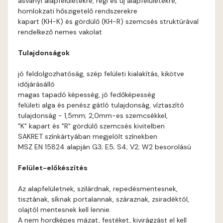
ásványi alapfelületekre, régi és új alapfelületekre,
Corn A
homlokzati hőszigetelő rendszerekre
kapart (KH-K) és gördülő (KH-R) szemcsés struktúrával
Current-red A
rendelkező nemes vakolat
Tulajdonságok
Date-brown A
jó feldolgozhatóság, szép felületi kialakítás, kikötve
Egyptian orange B
időjárásálló
magas tapadó képesség, jó fedőképesség
felületi alga és penész gátló tulajdonság, víztaszító
Fern A
tulajdonság - 1,5mm; 2,0mm-es szemcsékkel,
"K" kapart és "R" gördülő szemcsés kivitelben
Fig-brown A
SAKRET színkártyában megjelölt színekben
MSZ EN 15824 alapján G3; E5; S4; V2; W2 besorolású
Fir A
Felület-előkészítés
Gecco-green A
Az alapfelületnek, szilárdnak, repedésmentesnek,
tisztának, síknak portalannak, száraznak, zsiradéktól,
Gold-yellow A
olajtól mentesnek kell lennie.
A nem hordképes mázat, festéket, kivirágzást el kell