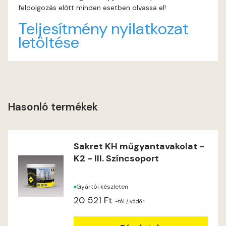
feldolgozás előtt minden esetben olvassa el!
Windhover A
Teljesítmény nyilatkozat
letöltése
Windhover B
Hasonló termékek
Sakret KH műgyantavakolat -
K2 - III. Színcsoport
Gyártói készleten
20 521 Ft
-tól
/ vödör