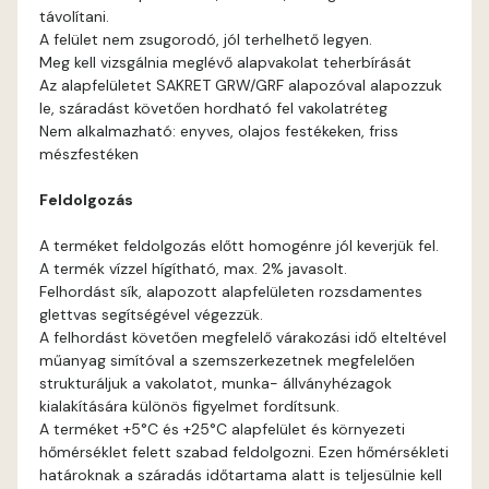
távolítani.
Graphit A
A felület nem zsugorodó, jól terhelhető legyen.
Meg kell vizsgálnia meglévő alapvakolat teherbírását
Grass-green A
Az alapfelületet SAKRET GRW/GRF alapozóval alapozzuk
le, száradást követően hordható fel vakolatréteg
Nem alkalmazható: enyves, olajos festékeken, friss
Indian-yellow A
mészfestéken
Mandarin B
Feldolgozás
A terméket feldolgozás előtt homogénre jól keverjük fel.
Mango A
A termék vízzel hígítható, max. 2% javasolt.
Felhordást sík, alapozott alapfelületen rozsdamentes
Melon-yellow A
glettvas segítségével végezzük.
A felhordást követően megfelelő várakozási idő elteltével
műanyag simítóval a szemszerkezetnek megfelelően
Melon-yellow B
strukturáljuk a vakolatot, munka- állványhézagok
kialakítására különös figyelmet fordítsunk.
Mouse-grey A
A terméket +5°C és +25°C alapfelület és környezeti
hőmérséklet felett szabad feldolgozni. Ezen hőmérsékleti
határoknak a száradás időtartama alatt is teljesülnie kell
Ocher B