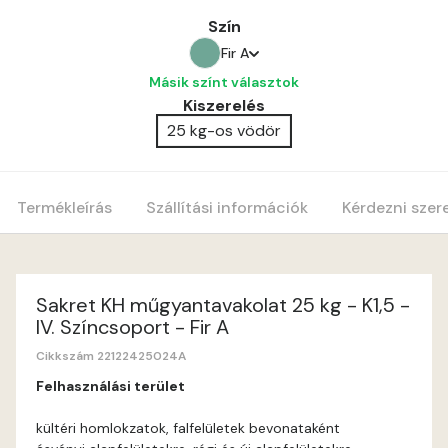
Szín
Fir A
Másik színt választok
Amber B
Kiszerelés
25 kg-os vödör
Apple B
Apricot A
Termékleírás
Szállítási információk
Kérdezni szer
Blood-orange A
Cobalt A
Sakret KH műgyantavakolat 25 kg - K1,5 -
IV. Színcsoport - Fir A
Cognac A
Cikkszám 22122425024A
Felhasználási terület
Coral A
kültéri homlokzatok, falfelületek bevonataként