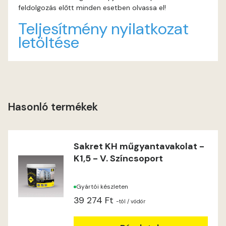
feldolgozás előtt minden esetben olvassa el!
Indian-yellow B
Teljesítmény nyilatkozat
letöltése
Lilac A
Magnolia A
Magnolia B
Hasonló termékek
Mandarin C
Sakret KH műgyantavakolat -
Mango B
K1,5 - V. Színcsoport
Mango C
Gyártói készleten
39 274 Ft
Melon-yellow C
-tól
/ vödör