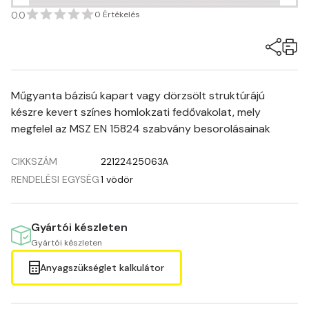
0.0
0 Értékelés
Műgyanta bázisú kapart vagy dörzsölt struktúrájú
készre kevert színes homlokzati fedővakolat, mely
megfelel az MSZ EN 15824 szabvány besorolásainak
CIKKSZÁM
22122425063A
RENDELÉSI EGYSÉG
1 vödör
Gyártói készleten
Gyártói készleten
Anyagszükséglet kalkulátor