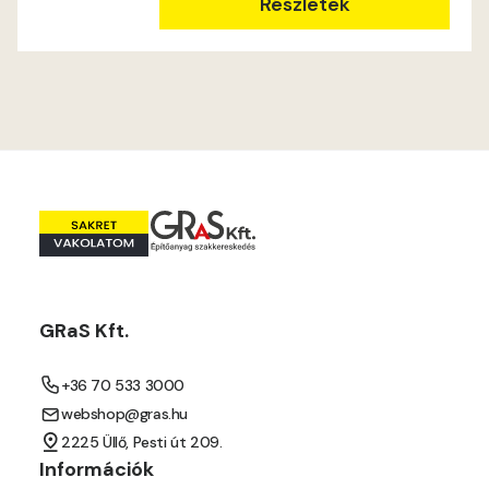
Mouse-grey B
Részletek
Mouse-grey C
Ocher C
Orange C
Paris-green B
Paris-green C
GRaS Kft.
Peach C
+36 70 533 3000
Pear-yellow B
webshop@gras.hu
2225 Üllő, Pesti út 209.
Pear-yellow C
Információk