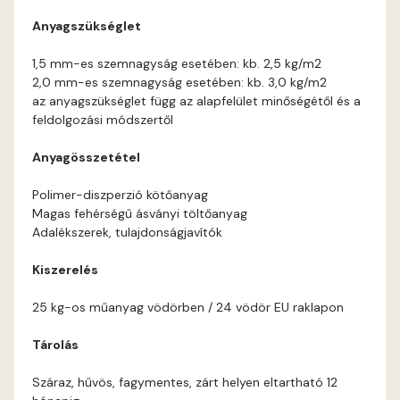
Anyagszükséglet
Current-red C
1,5 mm-es szemnagyság esetében: kb. 2,5 kg/m2
2,0 mm-es szemnagyság esetében: kb. 3,0 kg/m2
Date-brown B
az anyagszükséglet függ az alapfelület minőségétől és a
feldolgozási módszertől
Egyptian orange C
Anyagösszetétel
Fern B
Polimer-diszperzió kötőanyag
Magas fehérségű ásványi töltőanyag
Fern C
Adalékszerek, tulajdonságjavítók
Kiszerelés
Fig-brown B
25 kg-os műanyag vödörben / 24 vödör EU raklapon
Fir B
Tárolás
Fir C
Száraz, hűvös, fagymentes, zárt helyen eltartható 12