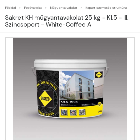
Főoldal
Fedővakolat
Műgyanta vakolat
Kapart szemcsés struktúra
Sakret KH műgyantavakolat 25 kg - K1,5 - III.
Színcsoport - White-Coffee A