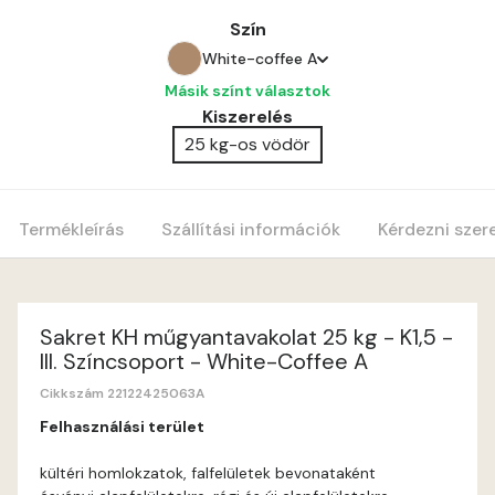
Szín
White-coffee A
Másik színt választok
Anticred A
Kiszerelés
25 kg-os vödör
Antimony A
Apple C
Termékleírás
Szállítási információk
Kérdezni szer
Apricot B
Apricot C
Sakret KH műgyantavakolat 25 kg - K1,5 -
III. Színcsoport - White-Coffee A
Arsenic A
Cikkszám 22122425063A
Felhasználási terület
Ash A
kültéri homlokzatok, falfelületek bevonataként