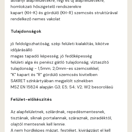
ásványi alapfelületekre, régi és új alapfelületekre,
Basalt A
homlokzati hőszigetelő rendszerekre
kapart (KH-K) és gördülő (KH-R) szemcsés struktúrával
Basalt B
rendelkező nemes vakolat
Tulajdonságok
Blood-orange B
jó feldolgozhatóság, szép felületi kialakítás, kikötve
Brick A
időjárásálló
magas tapadó képesség, jó fedőképesség
felületi alga és penész gátló tulajdonság, víztaszító
Brick B
tulajdonság - 1,5mm; 2,0mm-es szemcsékkel,
"K" kapart és "R" gördülő szemcsés kivitelben
Caramel A
SAKRET színkártyában megjelölt színekben
MSZ EN 15824 alapján G3; E5; S4; V2; W2 besorolású
Citrus A
Felület-előkészítés
Cobalt B
Az alapfelületnek, szilárdnak, repedésmentesnek,
tisztának, síknak portalannak, száraznak, zsiradéktól,
Cobalt C
olajtól mentesnek kell lennie.
A nem hordképes mázat, festéket, kivirágzást el kell