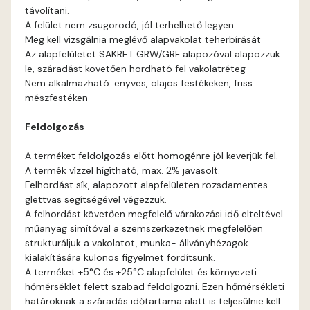
távolítani.
Cognac B
A felület nem zsugorodó, jól terhelhető legyen.
Meg kell vizsgálnia meglévő alapvakolat teherbírását
Cognac C
Az alapfelületet SAKRET GRW/GRF alapozóval alapozzuk
le, száradást követően hordható fel vakolatréteg
Nem alkalmazható: enyves, olajos festékeken, friss
Coral B
mészfestéken
Coral C
Feldolgozás
A terméket feldolgozás előtt homogénre jól keverjük fel.
Corn B
A termék vízzel hígítható, max. 2% javasolt.
Felhordást sík, alapozott alapfelületen rozsdamentes
Corn C
glettvas segítségével végezzük.
A felhordást követően megfelelő várakozási idő elteltével
műanyag simítóval a szemszerkezetnek megfelelően
Cotto A
strukturáljuk a vakolatot, munka- állványhézagok
kialakítására különös figyelmet fordítsunk.
Cotto B
A terméket +5°C és +25°C alapfelület és környezeti
hőmérséklet felett szabad feldolgozni. Ezen hőmérsékleti
határoknak a száradás időtartama alatt is teljesülnie kell
Current-red B