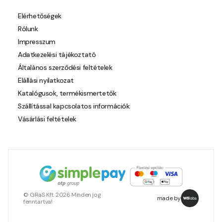
Pheasant-brown B
Elérhetőségek
Rólunk
Pheasant-brown C
Impresszum
Adatkezelési tájékoztató
Pistachio A
Általános szerződési feltételek
Elállási nyilatkozat
Pistachio B
Katalógusok, termékismertetők
Szállítással kapcsolatos információk
Polar-blue B
Vásárlási feltételek
Pumpkin C
Reddish B
Resin-yellow A
© GRaS Kft. 2026 Minden jog
made by
fenntartva!
Rose C