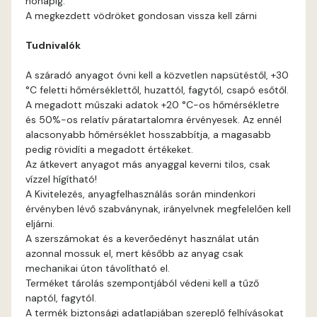
hónapig.
Gecco-green B
A megkezdett vödröket gondosan vissza kell zárni
Tudnivalók
Gecco-green C
A száradó anyagot óvni kell a közvetlen napsütéstől, +30
Gecco-green D
°C feletti hőmérséklettől, huzattól, fagytól, csapó esőtől.
A megadott műszaki adatok +20 °C-os hőmérsékletre
Gold-yellow B
és 50%-os relatív páratartalomra érvényesek. Az ennél
alacsonyabb hőmérséklet hosszabbítja, a magasabb
pedig rövidíti a megadott értékeket.
Gold-yellow C
Az átkevert anyagot más anyaggal keverni tilos, csak
vízzel hígítható!
Graphit B
A Kivitelezés, anyagfelhasználás során mindenkori
érvényben lévő szabványnak, irányelvnek megfelelően kell
eljárni.
Grass-green B
A szerszámokat és a keverőedényt használat után
azonnal mossuk el, mert később az anyag csak
Grass-green C
mechanikai úton távolítható el.
Terméket tárolás szempontjából védeni kell a tűző
naptól, fagytól.
Heide A
A termék biztonsági adatlapjában szereplő felhívásokat