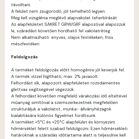
távolítani.
Cognac B
A felület nem zsugorodó, jól terhelhető legyen.
Meg kell vizsgálnia meglévő alapvakolat teherbírását
Cognac C
Az alapfelületet SAKRET GRW/GRF alapozóval alapozzuk
le, száradást követően hordható fel vakolatréteg
Nem alkalmazható: enyves, olajos festékeken, friss
Coral B
mészfestéken
Coral C
Feldolgozás
A terméket feldolgozás előtt homogénre jól keverjük fel.
Corn B
A termék vízzel hígítható, max. 2% javasolt.
Felhordást sík, alapozott alapfelületen rozsdamentes
Corn C
glettvas segítségével végezzük.
A felhordást követően megfelelő várakozási idő elteltével
műanyag simítóval a szemszerkezetnek megfelelően
Cotto A
strukturáljuk a vakolatot, munka- állványhézagok
kialakítására különös figyelmet fordítsunk.
Cotto B
A terméket +5°C és +25°C alapfelület és környezeti
hőmérséklet felett szabad feldolgozni. Ezen hőmérsékleti
határoknak a száradás időtartama alatt is teljesülnie kell
Current-red B