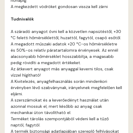
hónapig.
Gecco-green B
A megkezdett vödröket gondosan vissza kell zárni
Tudnivalók
Gecco-green C
A száradó anyagot óvni kell a közvetlen napsütéstől, +30
Gecco-green D
°C feletti hőmérséklettől, huzattól, fagytól, csapó esőtől.
A megadott műszaki adatok +20 °C-os hőmérsékletre
Gold-yellow B
és 50%-os relatív páratartalomra érvényesek. Az ennél
alacsonyabb hőmérséklet hosszabbítja, a magasabb
pedig rövidíti a megadott értékeket.
Gold-yellow C
Az átkevert anyagot más anyaggal keverni tilos, csak
vízzel hígítható!
Graphit B
A Kivitelezés, anyagfelhasználás során mindenkori
érvényben lévő szabványnak, irányelvnek megfelelően kell
eljárni.
Grass-green B
A szerszámokat és a keverőedényt használat után
azonnal mossuk el, mert később az anyag csak
Grass-green C
mechanikai úton távolítható el.
Terméket tárolás szempontjából védeni kell a tűző
naptól, fagytól.
Heide A
A termék biztonsági adatlapjában szereplő felhívásokat