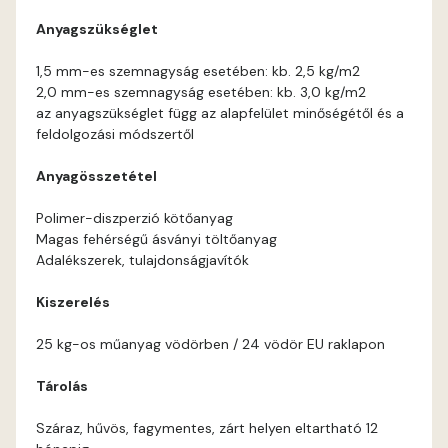
Anyagszükséglet
Current-red C
1,5 mm-es szemnagyság esetében: kb. 2,5 kg/m2
2,0 mm-es szemnagyság esetében: kb. 3,0 kg/m2
Date-brown B
az anyagszükséglet függ az alapfelület minőségétől és a
feldolgozási módszertől
Egyptian orange C
Anyagösszetétel
Fern B
Polimer-diszperzió kötőanyag
Magas fehérségű ásványi töltőanyag
Fern C
Adalékszerek, tulajdonságjavítók
Kiszerelés
Fig-brown B
25 kg-os műanyag vödörben / 24 vödör EU raklapon
Fir B
Tárolás
Fir C
Száraz, hűvös, fagymentes, zárt helyen eltartható 12