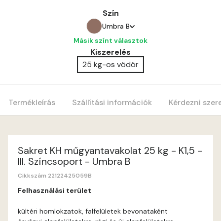
Szín
Umbra B
Másik színt választok
Anticred A
Kiszerelés
25 kg-os vödör
Antimony A
Apple C
Termékleírás
Szállítási információk
Kérdezni szer
Apricot B
Apricot C
Sakret KH műgyantavakolat 25 kg - K1,5 -
III. Színcsoport - Umbra B
Arsenic A
Cikkszám 22122425059B
Felhasználási terület
Ash A
kültéri homlokzatok, falfelületek bevonataként