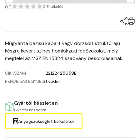
0.0
0 Értékelés
Műgyanta bázisú kapart vagy dörzsölt struktúrájú
készre kevert színes homlokzati fedővakolat, mely
megfelel az MSZ EN 15824 szabvány besorolásainak
CIKKSZÁM
22122425059B
RENDELÉSI EGYSÉG
1 vödör
Gyártói készleten
Gyártói készleten
Anyagszükséglet kalkulátor