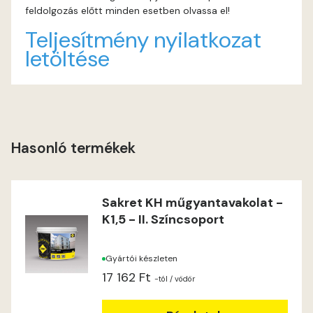
feldolgozás előtt minden esetben olvassa el!
Indian-yellow B
Teljesítmény nyilatkozat
letöltése
Lilac A
Magnolia A
Magnolia B
Hasonló termékek
Mandarin C
Sakret KH műgyantavakolat -
Mango B
K1,5 - II. Színcsoport
Mango C
Gyártói készleten
17 162 Ft
Melon-yellow C
-tól
/ vödör