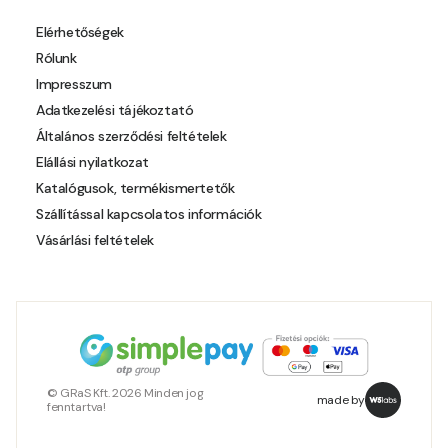
Pheasant-brown B
Elérhetőségek
Rólunk
Pheasant-brown C
Impresszum
Adatkezelési tájékoztató
Pistachio A
Általános szerződési feltételek
Elállási nyilatkozat
Pistachio B
Katalógusok, termékismertetők
Szállítással kapcsolatos információk
Polar-blue B
Vásárlási feltételek
Pumpkin C
Reddish B
Resin-yellow A
© GRaS Kft. 2026 Minden jog
made by
fenntartva!
Rose C