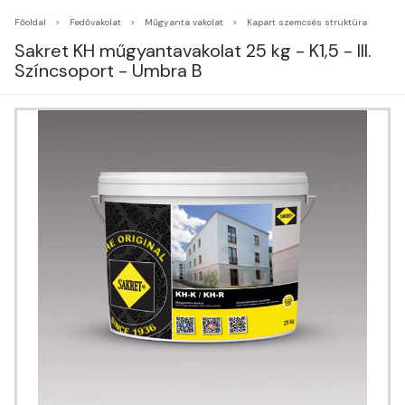
Főoldal
Fedővakolat
Műgyanta vakolat
Kapart szemcsés struktúra
Sakret KH műgyantavakolat 25 kg - K1,5 - III.
Színcsoport - Umbra B