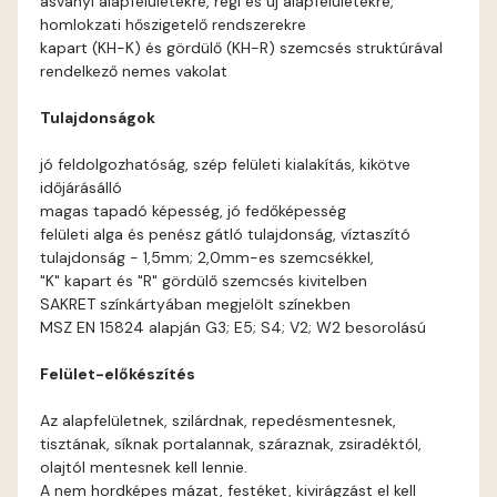
ásványi alapfelületekre, régi és új alapfelületekre,
Basalt A
homlokzati hőszigetelő rendszerekre
kapart (KH-K) és gördülő (KH-R) szemcsés struktúrával
Basalt B
rendelkező nemes vakolat
Tulajdonságok
Blood-orange B
jó feldolgozhatóság, szép felületi kialakítás, kikötve
Brick A
időjárásálló
magas tapadó képesség, jó fedőképesség
felületi alga és penész gátló tulajdonság, víztaszító
Brick B
tulajdonság - 1,5mm; 2,0mm-es szemcsékkel,
"K" kapart és "R" gördülő szemcsés kivitelben
Caramel A
SAKRET színkártyában megjelölt színekben
MSZ EN 15824 alapján G3; E5; S4; V2; W2 besorolású
Citrus A
Felület-előkészítés
Cobalt B
Az alapfelületnek, szilárdnak, repedésmentesnek,
tisztának, síknak portalannak, száraznak, zsiradéktól,
Cobalt C
olajtól mentesnek kell lennie.
A nem hordképes mázat, festéket, kivirágzást el kell