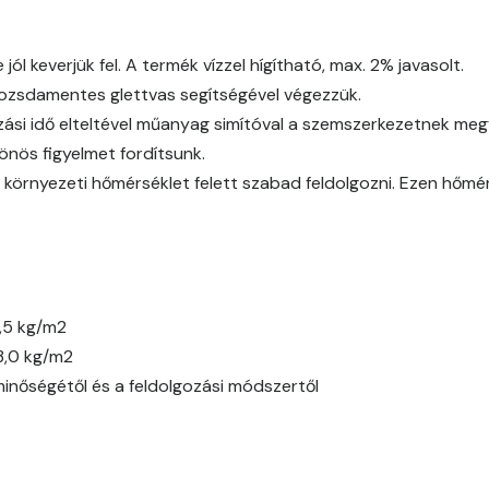
Corn C
l keverjük fel. A termék vízzel hígítható, max. 2% javasolt.
 rozsdamentes glettvas segítségével végezzük.
Cotto A
ási idő elteltével műanyag simítóval a szemszerkezetnek megfe
Cotto B
önös figyelmet fordítsunk.
 környezeti hőmérséklet felett szabad feldolgozni. Ezen hőmé
Current-red B
Current-red C
Date-brown B
,5 kg/m2
3,0 kg/m2
Egyptian orange C
minőségétől és a feldolgozási módszertől
Fern B