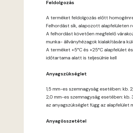
Feldolgozás
A terméket feldolgozás előtt homogénre jó
Felhordást sík, alapozott alapfelületen
A felhordást követően megfelelő várakoz
munka- állványhézagok kialakítására kül
A terméket +5°C és +25°C alapfelület és
időtartama alatt is teljesülnie kell
Anyagszükséglet
1,5 mm-es szemnagyság esetében: kb. 2
2,0 mm-es szemnagyság esetében: kb. 
az anyagszükséglet függ az alapfelület 
Anyagösszetétel