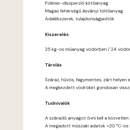
Polimer-diszperzió kötőanyag
Magas fehérségű ásványi töltőanyag
Adalékszerek, tulajdonságjavítók
Kiszerelés
25 kg-os műanyag vödörben / 24 vödör
Tárolás
Száraz, hűvös, fagymentes, zárt helyen e
A megkezdett vödröket gondosan vissza 
Tudnivalók
A száradó anyagot óvni kell a közvetlen 
A megadott műszaki adatok +20 °C-os h