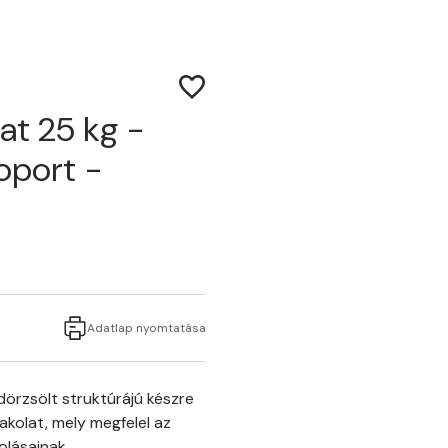
at 25 kg -
soport -
Adatlap nyomtatása
örzsölt struktúrájú készre
akolat, mely megfelel az
olásainak