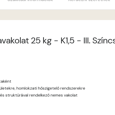
Apricot C
Arsenic A
akolat 25 kg - K1,5 - III. Szín
Ash A
Basalt A
Basalt B
Blood-orange B
ataként
elületekre, homlokzati hőszigetelő rendszerekre
Brick A
és struktúrával rendelkező nemes vakolat
Brick B