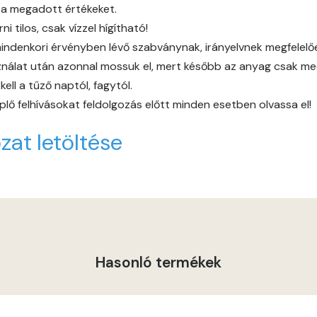
 a megadott értékeket.
Graphit B
 tilos, csak vízzel hígítható!
indenkori érvényben lévő szabványnak, irányelvnek megfelelően 
Grass-green B
álat után azonnal mossuk el, mert később az anyag csak mech
ll a tűző naptól, fagytól.
Grass-green C
lő felhívásokat feldolgozás előtt minden esetben olvassa el!
Heide A
zat letöltése
Indian-yellow B
Lilac A
Magnolia A
Hasonló termékek
Magnolia B
Mandarin C