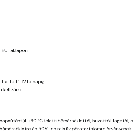
Fern C
Fig-brown B
Fir B
Fir C
 EU raklapon
Gecco-green B
Gecco-green C
ltartható 12 hónapig.
kell zárni
Gecco-green D
Gold-yellow B
napsütéstől, +30 °C feletti hőmérséklettől, huzattól, fagytól, 
Gold-yellow C
őmérsékletre és 50%-os relatív páratartalomra érvényesek.