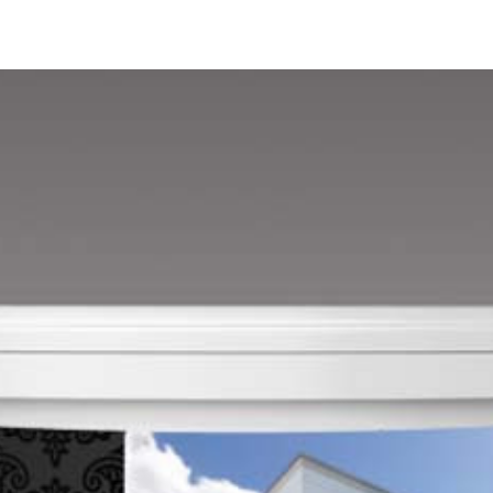
Mango B
Mango C
Melon-yellow C
Mouse-grey B
Mouse-grey C
Ocher C
Orange C
Paris-green B