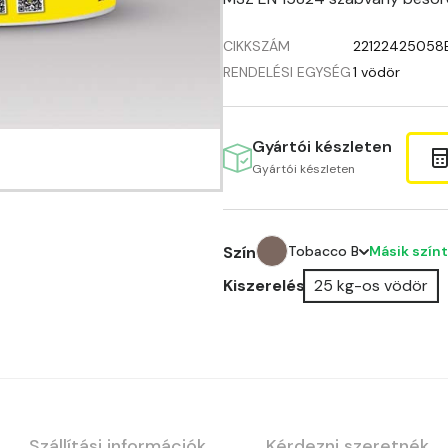
CIKKSZÁM
22122425058
RENDELÉSI EGYSÉG
1 vödör
Gyártói készleten
Gyártói készleten
Másik színt
Szín
Tobacco B
Kiszerelés
25 kg-os vödör
Anticred A
Antimony A
Apple C
Apricot B
Szállítási információk
Kérdezni szeretnék