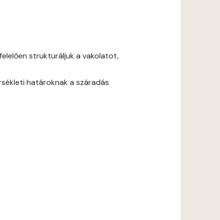
lelően strukturáljuk a vakolatot,
rsékleti határoknak a száradás