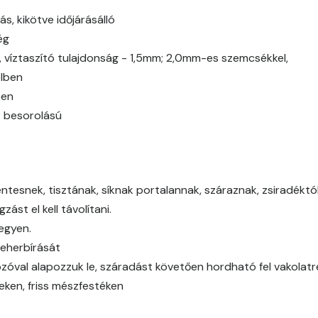
Caramel A
ás, kikötve időjárásálló
ég
Citrus A
g, víztaszító tulajdonság - 1,5mm; 2,0mm-es szemcsékkel,
elben
Cobalt B
ben
2 besorolású
Cobalt C
Cognac B
tesnek, tisztának, síknak portalannak, száraznak, zsiradéktól,
Cognac C
ást el kell távolítani.
legyen.
Coral B
teherbírását
óval alapozzuk le, száradást követően hordható fel vakolat
Coral C
eken, friss mészfestéken
Corn B