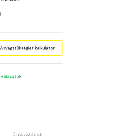
B
Anyagszükséglet kalkulátor
 választok
Értékelések