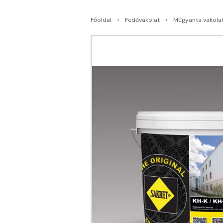
Főoldal
Fedővakolat
Műgyanta vakola