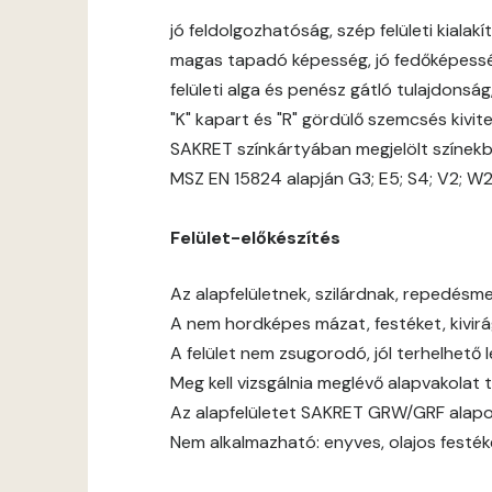
jó feldolgozhatóság, szép felületi kialakít
magas tapadó képesség, jó fedőképess
felületi alga és penész gátló tulajdonsá
"K" kapart és "R" gördülő szemcsés kivit
SAKRET színkártyában megjelölt színek
MSZ EN 15824 alapján G3; E5; S4; V2; W
Felület-előkészítés
Az alapfelületnek, szilárdnak, repedésmen
A nem hordképes mázat, festéket, kivirágz
A felület nem zsugorodó, jól terhelhető 
Meg kell vizsgálnia meglévő alapvakolat 
Az alapfelületet SAKRET GRW/GRF alapoz
Nem alkalmazható: enyves, olajos festék