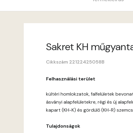
Sakret KH műgyantav
Cikkszám 22122425058B
Felhasználási terület
kültéri homlokzatok, falfelületek bevon
ásványi alapfelületekre, régi és új alapf
kapart (KH-K) és gördülő (KH-R) szemcs
Tulajdonságok