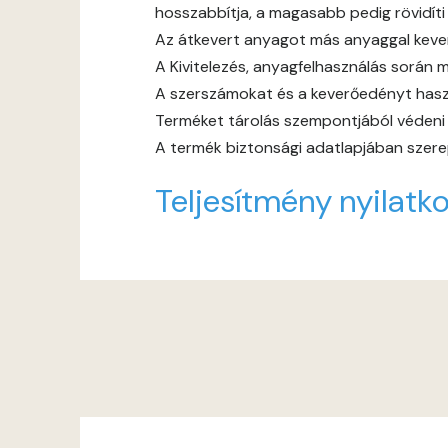
hosszabbítja, a magasabb pedig rövidíti
Az átkevert anyagot más anyaggal keverni
A Kivitelezés, anyagfelhasználás során m
A szerszámokat és a keverőedényt haszn
Terméket tárolás szempontjából védeni ke
A termék biztonsági adatlapjában szerep
Teljesítmény nyilatko