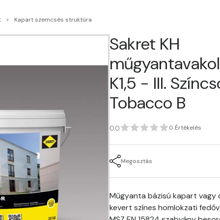
t
Kapart szemcsés struktúra
Sakret KH
műgyantavakol
K1,5 - III. Színc
Tobacco B
0.0
0 Értékelés
Megosztás
Műgyanta bázisú kapart vagy d
kevert színes homlokzati fedőv
MSZ EN 15824 szabvány besor