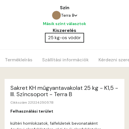
Szín
Terra B
Másik színt választok
Anticred A
Kiszerelés
25 kg-os vödör
Antimony A
Apple C
Termékleírás
Szállítási információk
Kérdezni szer
Apricot B
Apricot C
Sakret KH műgyantavakolat 25 kg - K1,5 -
III. Színcsoport - Terra B
Arsenic A
Cikkszám 22122425057B
Felhasználási terület
Ash A
kültéri homlokzatok, falfelületek bevonataként