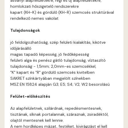
ásványi alapfelületekre, régi és új alapfelületekre,
Basalt A
homlokzati hőszigetelő rendszerekre
kapart (KH-K) és gördülő (KH-R) szemcsés struktúrával
Basalt B
rendelkező nemes vakolat
Tulajdonságok
Blood-orange B
jó feldolgozhatóság, szép felületi kialakítás, kikötve
Brick A
időjárásálló
magas tapadó képesség, jó fedőképesség
felületi alga és penész gátló tulajdonság, víztaszító
Brick B
tulajdonság - 1,5mm; 2,0mm-es szemcsékkel,
"K" kapart és "R" gördülő szemcsés kivitelben
Caramel A
SAKRET színkártyában megjelölt színekben
MSZ EN 15824 alapján G3; E5; S4; V2; W2 besorolású
Citrus A
Felület-előkészítés
Cobalt B
Az alapfelületnek, szilárdnak, repedésmentesnek,
tisztának, síknak portalannak, száraznak, zsiradéktól,
Cobalt C
olajtól mentesnek kell lennie.
A nem hordképes mázat, festéket, kivirágzást el kell