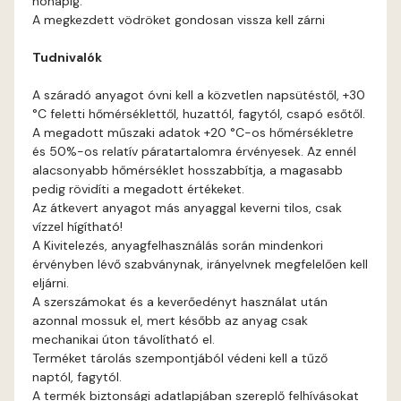
hónapig.
Gecco-green B
A megkezdett vödröket gondosan vissza kell zárni
Tudnivalók
Gecco-green C
A száradó anyagot óvni kell a közvetlen napsütéstől, +30
Gecco-green D
°C feletti hőmérséklettől, huzattól, fagytól, csapó esőtől.
A megadott műszaki adatok +20 °C-os hőmérsékletre
Gold-yellow B
és 50%-os relatív páratartalomra érvényesek. Az ennél
alacsonyabb hőmérséklet hosszabbítja, a magasabb
pedig rövidíti a megadott értékeket.
Gold-yellow C
Az átkevert anyagot más anyaggal keverni tilos, csak
vízzel hígítható!
Graphit B
A Kivitelezés, anyagfelhasználás során mindenkori
érvényben lévő szabványnak, irányelvnek megfelelően kell
eljárni.
Grass-green B
A szerszámokat és a keverőedényt használat után
azonnal mossuk el, mert később az anyag csak
Grass-green C
mechanikai úton távolítható el.
Terméket tárolás szempontjából védeni kell a tűző
naptól, fagytól.
Heide A
A termék biztonsági adatlapjában szereplő felhívásokat