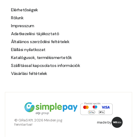
Pheasant-brown B
Elérhetőségek
Rólunk
Pheasant-brown C
Impresszum
Adatkezelési tájékoztató
Pistachio A
Általános szerződési feltételek
Elállási nyilatkozat
Pistachio B
Katalógusok, termékismertetők
Szállítással kapcsolatos információk
Polar-blue B
Vásárlási feltételek
Pumpkin C
Reddish B
Resin-yellow A
© GRaS Kft. 2026 Minden jog
made by
fenntartva!
Rose C