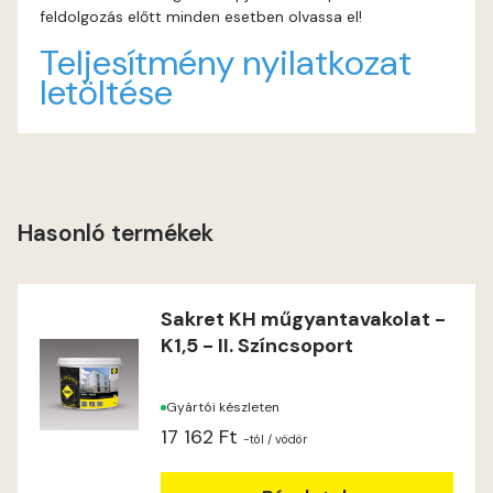
feldolgozás előtt minden esetben olvassa el!
Indian-yellow B
Teljesítmény nyilatkozat
letöltése
Lilac A
Magnolia A
Magnolia B
Hasonló termékek
Mandarin C
Sakret KH műgyantavakolat -
Mango B
K1,5 - II. Színcsoport
Mango C
Gyártói készleten
17 162 Ft
Melon-yellow C
-tól
/ vödör