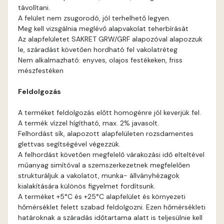
távolítani.
Cognac B
A felület nem zsugorodó, jól terhelhető legyen.
Meg kell vizsgálnia meglévő alapvakolat teherbírását
Cognac C
Az alapfelületet SAKRET GRW/GRF alapozóval alapozzuk
le, száradást követően hordható fel vakolatréteg
Nem alkalmazható: enyves, olajos festékeken, friss
Coral B
mészfestéken
Coral C
Feldolgozás
A terméket feldolgozás előtt homogénre jól keverjük fel.
Corn B
A termék vízzel hígítható, max. 2% javasolt.
Felhordást sík, alapozott alapfelületen rozsdamentes
Corn C
glettvas segítségével végezzük.
A felhordást követően megfelelő várakozási idő elteltével
műanyag simítóval a szemszerkezetnek megfelelően
Cotto A
strukturáljuk a vakolatot, munka- állványhézagok
kialakítására különös figyelmet fordítsunk.
Cotto B
A terméket +5°C és +25°C alapfelület és környezeti
hőmérséklet felett szabad feldolgozni. Ezen hőmérsékleti
határoknak a száradás időtartama alatt is teljesülnie kell
Current-red B