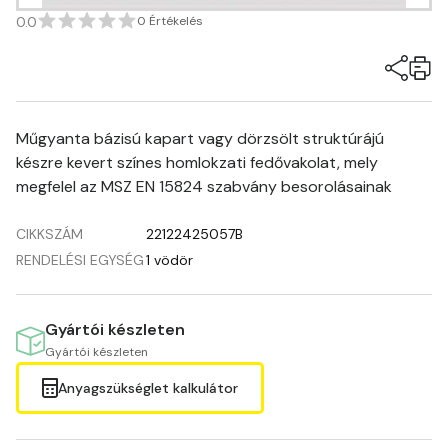
0.0
0 Értékelés
Műgyanta bázisú kapart vagy dörzsölt struktúrájú
készre kevert színes homlokzati fedővakolat, mely
megfelel az MSZ EN 15824 szabvány besorolásainak
CIKKSZÁM
22122425057B
RENDELÉSI EGYSÉG
1 vödör
Gyártói készleten
Gyártói készleten
Anyagszükséglet kalkulátor