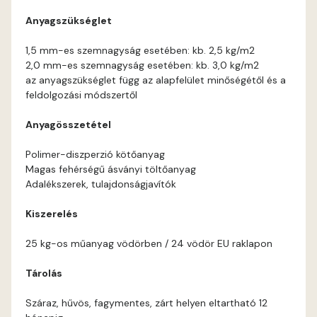
Anyagszükséglet
Current-red C
1,5 mm-es szemnagyság esetében: kb. 2,5 kg/m2
2,0 mm-es szemnagyság esetében: kb. 3,0 kg/m2
Date-brown B
az anyagszükséglet függ az alapfelület minőségétől és a
feldolgozási módszertől
Egyptian orange C
Anyagösszetétel
Fern B
Polimer-diszperzió kötőanyag
Magas fehérségű ásványi töltőanyag
Fern C
Adalékszerek, tulajdonságjavítók
Kiszerelés
Fig-brown B
25 kg-os műanyag vödörben / 24 vödör EU raklapon
Fir B
Tárolás
Fir C
Száraz, hűvös, fagymentes, zárt helyen eltartható 12