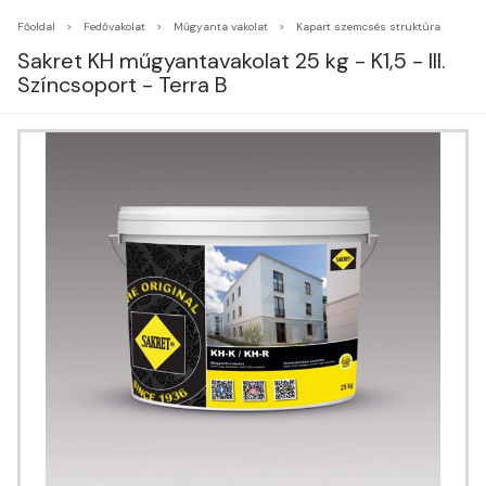
Főoldal
Fedővakolat
Műgyanta vakolat
Kapart szemcsés struktúra
Sakret KH műgyantavakolat 25 kg - K1,5 - III.
Színcsoport - Terra B