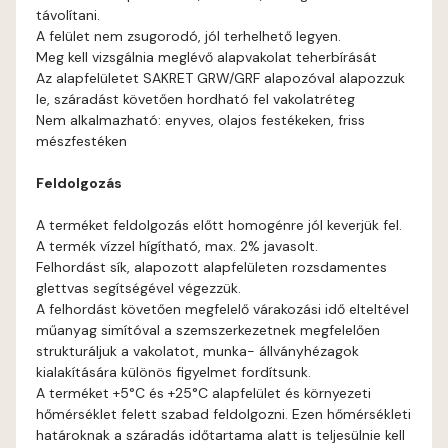
távolítani.
Cognac B
A felület nem zsugorodó, jól terhelhető legyen.
Meg kell vizsgálnia meglévő alapvakolat teherbírását
Cognac C
Az alapfelületet SAKRET GRW/GRF alapozóval alapozzuk
le, száradást követően hordható fel vakolatréteg
Nem alkalmazható: enyves, olajos festékeken, friss
Coral B
mészfestéken
Coral C
Feldolgozás
A terméket feldolgozás előtt homogénre jól keverjük fel.
Corn B
A termék vízzel hígítható, max. 2% javasolt.
Felhordást sík, alapozott alapfelületen rozsdamentes
Corn C
glettvas segítségével végezzük.
A felhordást követően megfelelő várakozási idő elteltével
műanyag simítóval a szemszerkezetnek megfelelően
Cotto A
strukturáljuk a vakolatot, munka- állványhézagok
kialakítására különös figyelmet fordítsunk.
Cotto B
A terméket +5°C és +25°C alapfelület és környezeti
hőmérséklet felett szabad feldolgozni. Ezen hőmérsékleti
határoknak a száradás időtartama alatt is teljesülnie kell
Current-red B