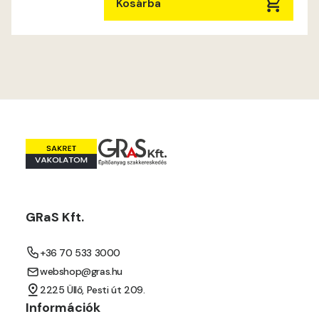
Mouse-grey B
Kosárba
Mouse-grey C
Ocher C
Orange C
Paris-green B
Paris-green C
GRaS Kft.
Peach C
+36 70 533 3000
Pear-yellow B
webshop@gras.hu
2225 Üllő, Pesti út 209.
Pear-yellow C
Információk