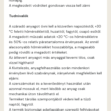
hónapig.
Gecco-green B
A megkezdett vödröket gondosan vissza kell zárni
Tudnivalók
Gecco-green C
A száradó anyagot óvni kell a közvetlen napsütéstől, +30
Gecco-green D
°C feletti hőmérséklettől, huzattól, fagytól, csapó esőtől.
A megadott műszaki adatok +20 °C-os hőmérsékletre
Gold-yellow B
és 50%-os relatív páratartalomra érvényesek. Az ennél
alacsonyabb hőmérséklet hosszabbítja, a magasabb
pedig rövidíti a megadott értékeket.
Gold-yellow C
Az átkevert anyagot más anyaggal keverni tilos, csak
vízzel hígítható!
Graphit B
A Kivitelezés, anyagfelhasználás során mindenkori
érvényben lévő szabványnak, irányelvnek megfelelően kell
eljárni.
Grass-green B
A szerszámokat és a keverőedényt használat után
azonnal mossuk el, mert később az anyag csak
Grass-green C
mechanikai úton távolítható el.
Terméket tárolás szempontjából védeni kell a tűző
naptól, fagytól.
Heide A
A termék biztonsági adatlapjában szereplő felhívásokat