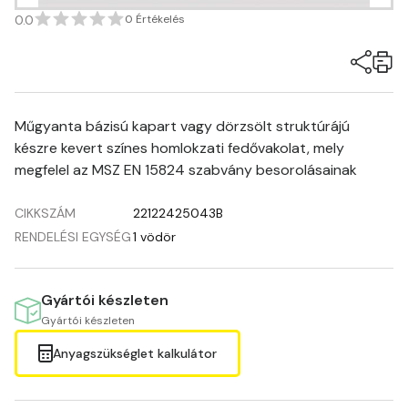
0.0
0 Értékelés
Műgyanta bázisú kapart vagy dörzsölt struktúrájú
készre kevert színes homlokzati fedővakolat, mely
megfelel az MSZ EN 15824 szabvány besorolásainak
CIKKSZÁM
22122425043B
RENDELÉSI EGYSÉG
1 vödör
Gyártói készleten
Gyártói készleten
Anyagszükséglet kalkulátor