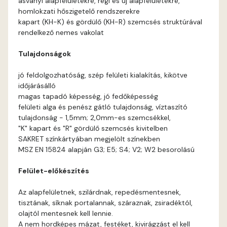
ásványi alapfelületekre, régi és új alapfelületekre,
Basalt A
homlokzati hőszigetelő rendszerekre
kapart (KH-K) és gördülő (KH-R) szemcsés struktúrával
Basalt B
rendelkező nemes vakolat
Tulajdonságok
Blood-orange B
jó feldolgozhatóság, szép felületi kialakítás, kikötve
Brick A
időjárásálló
magas tapadó képesség, jó fedőképesség
felületi alga és penész gátló tulajdonság, víztaszító
Brick B
tulajdonság - 1,5mm; 2,0mm-es szemcsékkel,
"K" kapart és "R" gördülő szemcsés kivitelben
Caramel A
SAKRET színkártyában megjelölt színekben
MSZ EN 15824 alapján G3; E5; S4; V2; W2 besorolású
Citrus A
Felület-előkészítés
Cobalt B
Az alapfelületnek, szilárdnak, repedésmentesnek,
tisztának, síknak portalannak, száraznak, zsiradéktól,
Cobalt C
olajtól mentesnek kell lennie.
A nem hordképes mázat, festéket, kivirágzást el kell