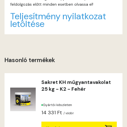
feldolgozás előtt minden esetben olvassa el!
Indian-yellow B
Teljesítmény nyilatkozat
letöltése
Lilac A
Magnolia A
Magnolia B
Hasonló termékek
Mandarin C
Sakret KH műgyantavakolat
Mango B
25 kg - K2 - Fehér
Mango C
Gyártói készleten
14 331 Ft
Melon-yellow C
/ vödör