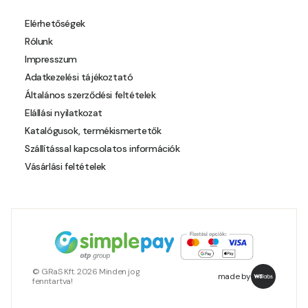
Pheasant-brown B
Elérhetőségek
Rólunk
Pheasant-brown C
Impresszum
Adatkezelési tájékoztató
Pistachio A
Általános szerződési feltételek
Elállási nyilatkozat
Pistachio B
Katalógusok, termékismertetők
Szállítással kapcsolatos információk
Polar-blue B
Vásárlási feltételek
Pumpkin C
Reddish B
Resin-yellow A
© GRaS Kft. 2026 Minden jog
made by
fenntartva!
Rose C