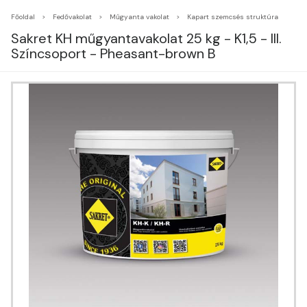
Főoldal
Fedővakolat
Műgyanta vakolat
Kapart szemcsés struktúra
Sakret KH műgyantavakolat 25 kg - K1,5 - III.
Színcsoport - Pheasant-brown B