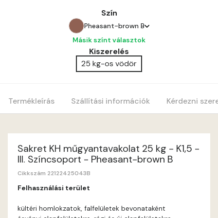
Szín
Pheasant-brown B
Másik színt választok
Anticred A
Kiszerelés
25 kg-os vödör
Antimony A
Apple C
Termékleírás
Szállítási információk
Kérdezni szer
Apricot B
Apricot C
Sakret KH műgyantavakolat 25 kg - K1,5 -
III. Színcsoport - Pheasant-brown B
Arsenic A
Cikkszám 22122425043B
Felhasználási terület
Ash A
kültéri homlokzatok, falfelületek bevonataként