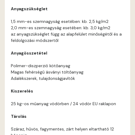
Anyagszükséglet
Current-red C
1,5 mm-es szemnagyság esetében: kb. 2,5 kg/m2
2,0 mm-es szemnagyság esetében: kb. 3,0 kg/m2
Date-brown B
az anyagszükséglet függ az alapfelület minőségétől és a
feldolgozási módszertől
Egyptian orange C
Anyagösszetétel
Fern B
Polimer-diszperzió kötőanyag
Magas fehérségű ásványi töltőanyag
Fern C
Adalékszerek, tulajdonságjavítók
Kiszerelés
Fig-brown B
25 kg-os műanyag vödörben / 24 vödör EU raklapon
Fir B
Tárolás
Fir C
Száraz, hűvös, fagymentes, zárt helyen eltartható 12