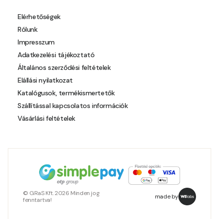
Pheasant-brown B
Elérhetőségek
Rólunk
Pheasant-brown C
Impresszum
Adatkezelési tájékoztató
Pistachio A
Általános szerződési feltételek
Elállási nyilatkozat
Pistachio B
Katalógusok, termékismertetők
Szállítással kapcsolatos információk
Polar-blue B
Vásárlási feltételek
Pumpkin C
Reddish B
Resin-yellow A
© GRaS Kft. 2026 Minden jog
made by
fenntartva!
Rose C