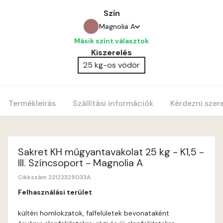
Szín
Magnolia A
Másik színt választok
Anticred A
Kiszerelés
25 kg-os vödör
Antimony A
Apple C
Termékleírás
Szállítási információk
Kérdezni szer
Apricot B
Apricot C
Sakret KH műgyantavakolat 25 kg - K1,5 -
III. Színcsoport - Magnolia A
Arsenic A
Cikkszám 22122325033A
Felhasználási terület
Ash A
kültéri homlokzatok, falfelületek bevonataként