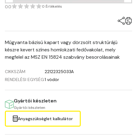
0.0
0 Értékelés
Műgyanta bázisú kapart vagy dörzsölt struktúrájú
készre kevert színes homlokzati fedővakolat, mely
megfelel az MSZ EN 15824 szabvány besorolásainak
CIKKSZÁM
22122325033A
RENDELÉSI EGYSÉG
1 vödör
Gyártói készleten
Gyártói készleten
Anyagszükséglet kalkulátor