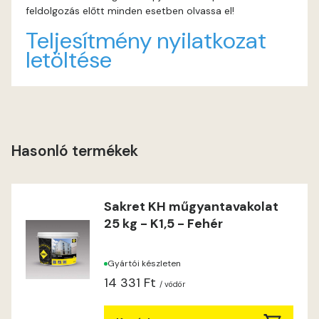
feldolgozás előtt minden esetben olvassa el!
Indian-yellow B
Teljesítmény nyilatkozat
letöltése
Lilac A
Magnolia A
Magnolia B
Hasonló termékek
Mandarin C
Sakret KH műgyantavakolat
Mango B
25 kg - K1,5 - Fehér
Mango C
Gyártói készleten
14 331 Ft
Melon-yellow C
/ vödör