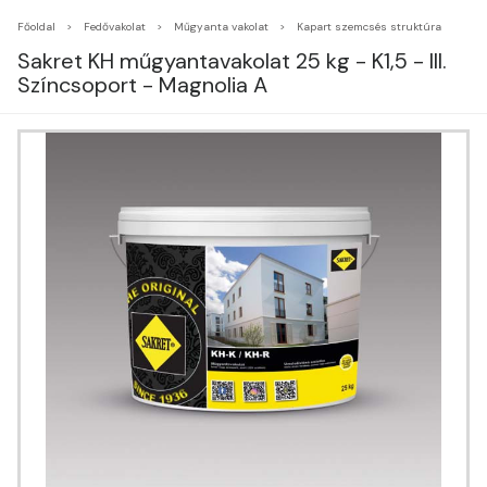
Főoldal
Fedővakolat
Műgyanta vakolat
Kapart szemcsés struktúra
Sakret KH műgyantavakolat 25 kg - K1,5 - III.
Színcsoport - Magnolia A