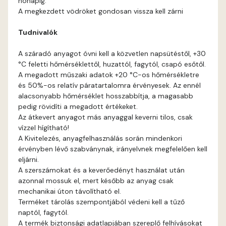
hónapig.
Gecco-green B
A megkezdett vödröket gondosan vissza kell zárni
Tudnivalók
Gecco-green C
A száradó anyagot óvni kell a közvetlen napsütéstől, +30
Gecco-green D
°C feletti hőmérséklettől, huzattól, fagytól, csapó esőtől.
A megadott műszaki adatok +20 °C-os hőmérsékletre
Gold-yellow B
és 50%-os relatív páratartalomra érvényesek. Az ennél
alacsonyabb hőmérséklet hosszabbítja, a magasabb
pedig rövidíti a megadott értékeket.
Gold-yellow C
Az átkevert anyagot más anyaggal keverni tilos, csak
vízzel hígítható!
Graphit B
A Kivitelezés, anyagfelhasználás során mindenkori
érvényben lévő szabványnak, irányelvnek megfelelően kell
eljárni.
Grass-green B
A szerszámokat és a keverőedényt használat után
azonnal mossuk el, mert később az anyag csak
Grass-green C
mechanikai úton távolítható el.
Terméket tárolás szempontjából védeni kell a tűző
naptól, fagytól.
Heide A
A termék biztonsági adatlapjában szereplő felhívásokat