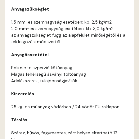
Anyagszükséglet
Current-red C
1,5 mm-es szemnagyság esetében: kb. 2,5 kg/m2
2,0 mm-es szemnagyság esetében: kb. 3,0 kg/m2
Date-brown B
az anyagszükséglet függ az alapfelület minőségétől és a
feldolgozási módszertől
Egyptian orange C
Anyagösszetétel
Fern B
Polimer-diszperzió kötőanyag
Magas fehérségű ásványi töltőanyag
Fern C
Adalékszerek, tulajdonságjavítók
Kiszerelés
Fig-brown B
25 kg-os műanyag vödörben / 24 vödör EU raklapon
Fir B
Tárolás
Fir C
Száraz, hűvös, fagymentes, zárt helyen eltartható 12