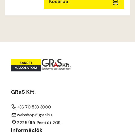
Mouse-grey B
Kosárba
Mouse-grey C
Ocher C
Orange C
Paris-green B
Paris-green C
GRaS Kft.
Peach C
+36 70 533 3000
Pear-yellow B
webshop@gras.hu
2225 Üllő, Pesti út 209.
Pear-yellow C
Információk