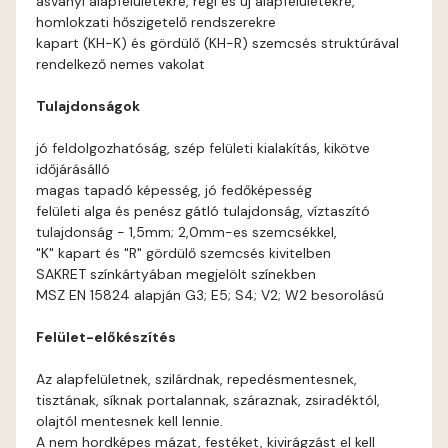
ásványi alapfelületekre, régi és új alapfelületekre,
Basalt A
homlokzati hőszigetelő rendszerekre
kapart (KH-K) és gördülő (KH-R) szemcsés struktúrával
Basalt B
rendelkező nemes vakolat
Tulajdonságok
Blood-orange B
jó feldolgozhatóság, szép felületi kialakítás, kikötve
Brick A
időjárásálló
magas tapadó képesség, jó fedőképesség
felületi alga és penész gátló tulajdonság, víztaszító
Brick B
tulajdonság - 1,5mm; 2,0mm-es szemcsékkel,
"K" kapart és "R" gördülő szemcsés kivitelben
Caramel A
SAKRET színkártyában megjelölt színekben
MSZ EN 15824 alapján G3; E5; S4; V2; W2 besorolású
Citrus A
Felület-előkészítés
Cobalt B
Az alapfelületnek, szilárdnak, repedésmentesnek,
tisztának, síknak portalannak, száraznak, zsiradéktól,
Cobalt C
olajtól mentesnek kell lennie.
A nem hordképes mázat, festéket, kivirágzást el kell