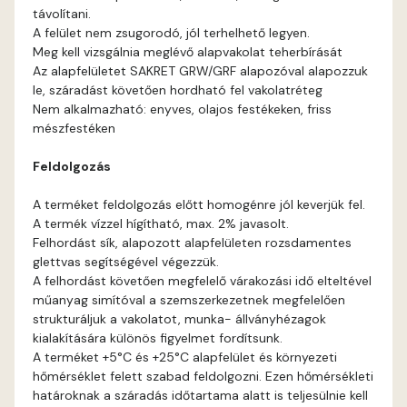
távolítani.
Cognac B
A felület nem zsugorodó, jól terhelhető legyen.
Meg kell vizsgálnia meglévő alapvakolat teherbírását
Cognac C
Az alapfelületet SAKRET GRW/GRF alapozóval alapozzuk
le, száradást követően hordható fel vakolatréteg
Nem alkalmazható: enyves, olajos festékeken, friss
Coral B
mészfestéken
Coral C
Feldolgozás
A terméket feldolgozás előtt homogénre jól keverjük fel.
Corn B
A termék vízzel hígítható, max. 2% javasolt.
Felhordást sík, alapozott alapfelületen rozsdamentes
Corn C
glettvas segítségével végezzük.
A felhordást követően megfelelő várakozási idő elteltével
műanyag simítóval a szemszerkezetnek megfelelően
Cotto A
strukturáljuk a vakolatot, munka- állványhézagok
kialakítására különös figyelmet fordítsunk.
Cotto B
A terméket +5°C és +25°C alapfelület és környezeti
hőmérséklet felett szabad feldolgozni. Ezen hőmérsékleti
határoknak a száradás időtartama alatt is teljesülnie kell
Current-red B