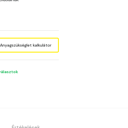
B
Anyagszükséglet kalkulátor
választok
Értékelések