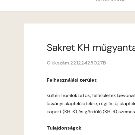
Sakret KH műgyantava
Cikkszám 22122425027B
Felhasználási terület
kültéri homlokzatok, falfelületek bevon
ásványi alapfelületekre, régi és új alapf
kapart (KH-K) és gördülő (KH-R) szemcs
Tulajdonságok