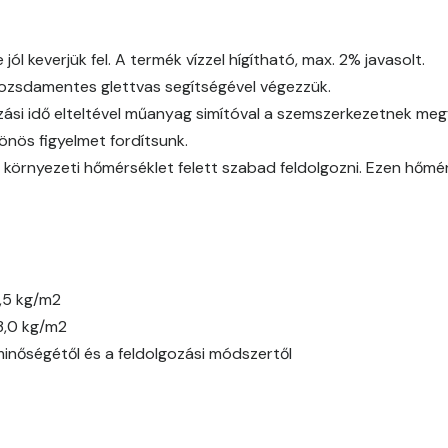
Corn C
l keverjük fel. A termék vízzel hígítható, max. 2% javasolt.
 rozsdamentes glettvas segítségével végezzük.
Cotto A
ási idő elteltével műanyag simítóval a szemszerkezetnek megfe
Cotto B
önös figyelmet fordítsunk.
 környezeti hőmérséklet felett szabad feldolgozni. Ezen hőmé
Current-red B
Current-red C
Date-brown B
,5 kg/m2
3,0 kg/m2
Egyptian orange C
minőségétől és a feldolgozási módszertől
Fern B