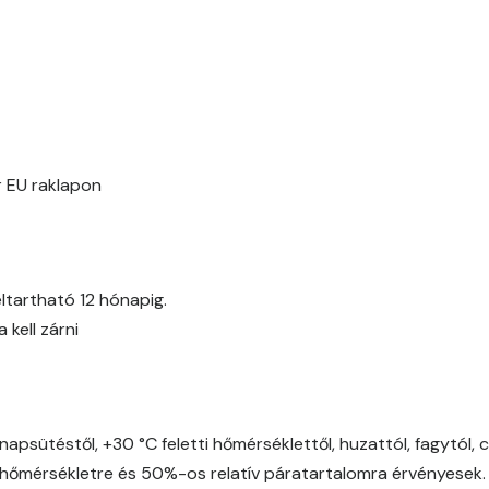
Fern C
Fig-brown B
Fir B
Fir C
 EU raklapon
Gecco-green B
Gecco-green C
ltartható 12 hónapig.
kell zárni
Gecco-green D
Gold-yellow B
napsütéstől, +30 °C feletti hőmérséklettől, huzattól, fagytól, 
Gold-yellow C
őmérsékletre és 50%-os relatív páratartalomra érvényesek.