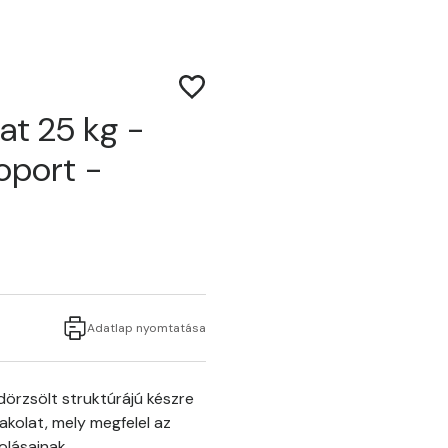
at 25 kg -
soport -
Adatlap nyomtatása
örzsölt struktúrájú készre
akolat, mely megfelel az
olásainak