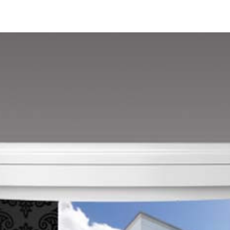
Mango B
Mango C
Melon-yellow C
Mouse-grey B
Mouse-grey C
Ocher C
Orange C
Paris-green B