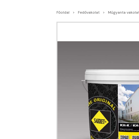
Főoldal
Fedővakolat
Műgyanta vakola