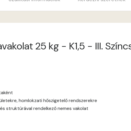
Apricot C
Arsenic A
kolat 25 kg - K1,5 - III. Szín
Ash A
Basalt A
Basalt B
Blood-orange B
ataként
elületekre, homlokzati hőszigetelő rendszerekre
Brick A
és struktúrával rendelkező nemes vakolat
Brick B