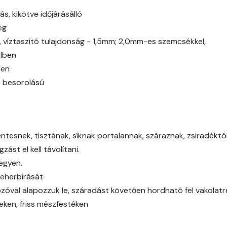
Caramel A
ás, kikötve időjárásálló
ég
Citrus A
g, víztaszító tulajdonság - 1,5mm; 2,0mm-es szemcsékkel,
elben
Cobalt B
ben
2 besorolású
Cobalt C
Cognac B
tesnek, tisztának, síknak portalannak, száraznak, zsiradéktól,
Cognac C
ást el kell távolítani.
legyen.
Coral B
teherbírását
óval alapozzuk le, száradást követően hordható fel vakolat
Coral C
eken, friss mészfestéken
Corn B