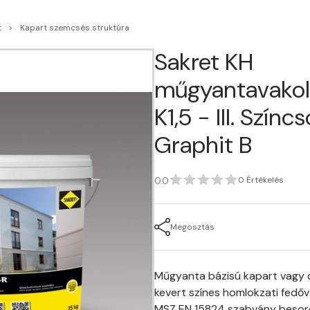
t
Kapart szemcsés struktúra
Sakret KH
műgyantavakol
K1,5 - III. Színc
Graphit B
0.0
0 Értékelés
Megosztás
Műgyanta bázisú kapart vagy d
kevert színes homlokzati fedőv
MSZ EN 15824 szabvány besor