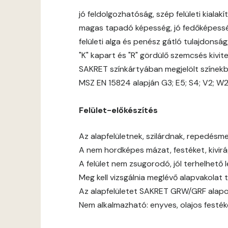
jó feldolgozhatóság, szép felületi kialakít
magas tapadó képesség, jó fedőképess
felületi alga és penész gátló tulajdonsá
"K" kapart és "R" gördülő szemcsés kivit
SAKRET színkártyában megjelölt színek
MSZ EN 15824 alapján G3; E5; S4; V2; W
Felület-előkészítés
Az alapfelületnek, szilárdnak, repedésmen
A nem hordképes mázat, festéket, kivirágz
A felület nem zsugorodó, jól terhelhető 
Meg kell vizsgálnia meglévő alapvakolat 
Az alapfelületet SAKRET GRW/GRF alapoz
Nem alkalmazható: enyves, olajos festék