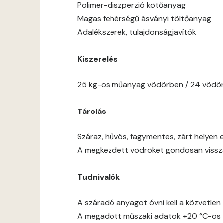
Polimer-diszperzió kötőanyag
Magas fehérségű ásványi töltőanyag
Adalékszerek, tulajdonságjavítók
Kiszerelés
25 kg-os műanyag vödörben / 24 vödör
Tárolás
Száraz, hűvös, fagymentes, zárt helyen e
A megkezdett vödröket gondosan vissza 
Tudnivalók
A száradó anyagot óvni kell a közvetlen 
A megadott műszaki adatok +20 °C-os h