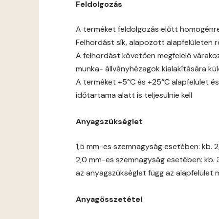
Feldolgozás
A terméket feldolgozás előtt homogénre jó
Felhordást sík, alapozott alapfelületen
A felhordást követően megfelelő várakoz
munka- állványhézagok kialakítására kül
A terméket +5°C és +25°C alapfelület és
időtartama alatt is teljesülnie kell
Anyagszükséglet
1,5 mm-es szemnagyság esetében: kb. 2
2,0 mm-es szemnagyság esetében: kb. 
az anyagszükséglet függ az alapfelület 
Anyagösszetétel