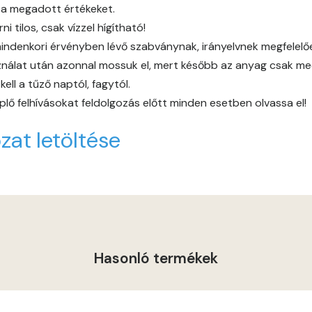
 a megadott értékeket.
Graphit B
 tilos, csak vízzel hígítható!
indenkori érvényben lévő szabványnak, irányelvnek megfelelően 
Grass-green B
álat után azonnal mossuk el, mert később az anyag csak mech
ll a tűző naptól, fagytól.
Grass-green C
lő felhívásokat feldolgozás előtt minden esetben olvassa el!
Heide A
zat letöltése
Indian-yellow B
Lilac A
Magnolia A
Hasonló termékek
Magnolia B
Mandarin C