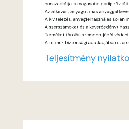
hosszabbítja, a magasabb pedig rövidíti
Az átkevert anyagot más anyaggal keverni
A Kivitelezés, anyagfelhasználás során m
A szerszámokat és a keverőedényt haszn
Terméket tárolás szempontjából védeni ke
A termék biztonsági adatlapjában szerep
Teljesítmény nyilatko