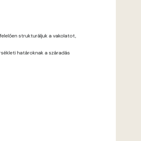
lelően strukturáljuk a vakolatot,
rsékleti határoknak a száradás