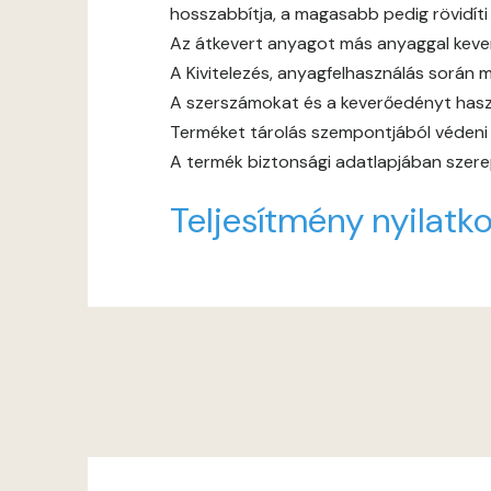
hosszabbítja, a magasabb pedig rövidíti
Az átkevert anyagot más anyaggal keverni
A Kivitelezés, anyagfelhasználás során m
A szerszámokat és a keverőedényt haszn
Terméket tárolás szempontjából védeni ke
A termék biztonsági adatlapjában szerep
Teljesítmény nyilatko