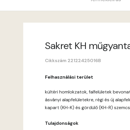
Sakret KH műgyantava
Cikkszám 22122425016B
Felhasználási terület
kültéri homlokzatok, falfelületek bevon
ásványi alapfelületekre, régi és új alapf
kapart (KH-K) és gördülő (KH-R) szemcs
Tulajdonságok