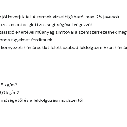
Corn C
l keverjük fel. A termék vízzel hígítható, max. 2% javasolt.
 rozsdamentes glettvas segítségével végezzük.
Cotto A
ási idő elteltével műanyag simítóval a szemszerkezetnek megfe
Cotto B
önös figyelmet fordítsunk.
 környezeti hőmérséklet felett szabad feldolgozni. Ezen hőmé
Current-red B
Current-red C
Date-brown B
,5 kg/m2
3,0 kg/m2
Egyptian orange C
minőségétől és a feldolgozási módszertől
Fern B