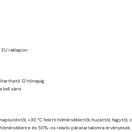
Fern C
Fig-brown B
Fir B
Fir C
 EU raklapon
Gecco-green B
Gecco-green C
ltartható 12 hónapig.
kell zárni
Gecco-green D
Gold-yellow B
napsütéstől, +30 °C feletti hőmérséklettől, huzattól, fagytól, 
Gold-yellow C
őmérsékletre és 50%-os relatív páratartalomra érvényesek.