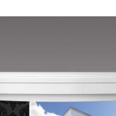
Mango B
Mango C
Melon-yellow C
Mouse-grey B
Mouse-grey C
Ocher C
Orange C
Paris-green B