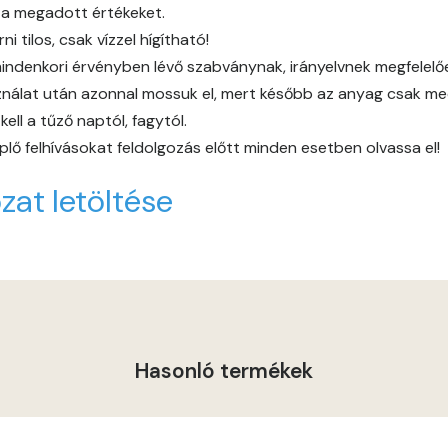
 a megadott értékeket.
Graphit B
 tilos, csak vízzel hígítható!
indenkori érvényben lévő szabványnak, irányelvnek megfelelően 
Grass-green B
álat után azonnal mossuk el, mert később az anyag csak mech
ll a tűző naptól, fagytól.
Grass-green C
lő felhívásokat feldolgozás előtt minden esetben olvassa el!
Heide A
zat letöltése
Indian-yellow B
Lilac A
Magnolia A
Hasonló termékek
Magnolia B
Mandarin C