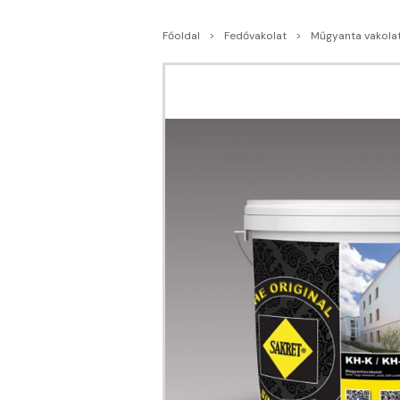
Főoldal
Fedővakolat
Műgyanta vakola