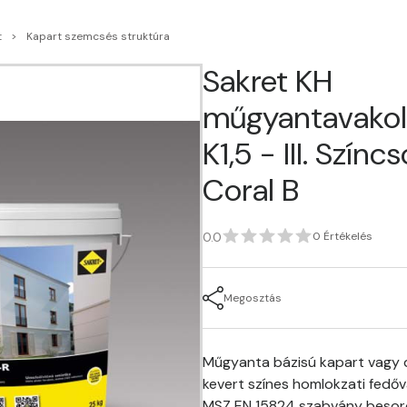
t
Kapart szemcsés struktúra
Sakret KH
műgyantavakol
K1,5 - III. Színc
Coral B
0.0
0 Értékelés
Megosztás
Műgyanta bázisú kapart vagy d
kevert színes homlokzati fedőv
MSZ EN 15824 szabvány besor