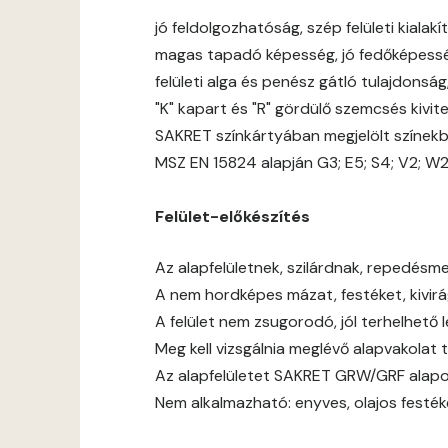
jó feldolgozhatóság, szép felületi kialakít
magas tapadó képesség, jó fedőképess
felületi alga és penész gátló tulajdonsá
"K" kapart és "R" gördülő szemcsés kivit
SAKRET színkártyában megjelölt színek
MSZ EN 15824 alapján G3; E5; S4; V2; W
Felület-előkészítés
Az alapfelületnek, szilárdnak, repedésmen
A nem hordképes mázat, festéket, kivirágz
A felület nem zsugorodó, jól terhelhető 
Meg kell vizsgálnia meglévő alapvakolat 
Az alapfelületet SAKRET GRW/GRF alapoz
Nem alkalmazható: enyves, olajos festék