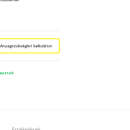
Anyagszükséglet kalkulátor
lasztok
Értékelések