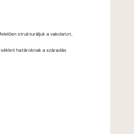
lelően strukturáljuk a vakolatot,
rsékleti határoknak a száradás