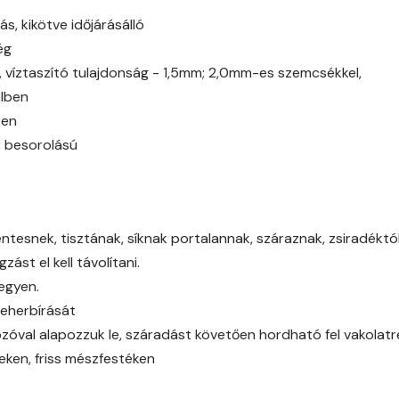
Caramel A
ás, kikötve időjárásálló
ég
Citrus A
g, víztaszító tulajdonság - 1,5mm; 2,0mm-es szemcsékkel,
elben
Cobalt B
ben
2 besorolású
Cobalt C
Cognac B
tesnek, tisztának, síknak portalannak, száraznak, zsiradéktól,
Cognac C
ást el kell távolítani.
legyen.
Coral B
teherbírását
óval alapozzuk le, száradást követően hordható fel vakolat
Coral C
eken, friss mészfestéken
Corn B