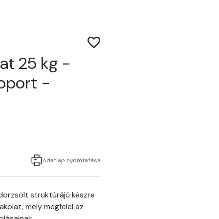
at 25 kg -
soport -
Adatlap nyomtatása
örzsölt struktúrájú készre
akolat, mely megfelel az
olásainak