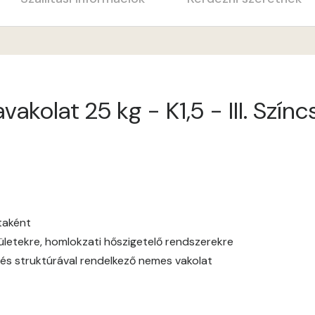
Apricot C
Arsenic A
kolat 25 kg - K1,5 - III. Színc
Ash A
Basalt A
Basalt B
Blood-orange B
ataként
elületekre, homlokzati hőszigetelő rendszerekre
Brick A
és struktúrával rendelkező nemes vakolat
Brick B