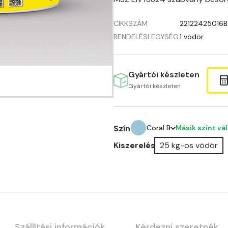
CIKKSZÁM
22122425016B
RENDELÉSI EGYSÉG
1 vödör
Gyártói készleten
Gyártói készleten
Másik színt vá
Szín
Coral B
Kiszerelés
25 kg-os vödör
Anticred A
Antimony A
Apple C
Apricot B
Szállítási információk
Kérdezni szeretnék