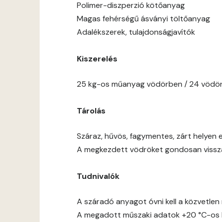
Polimer-diszperzió kötőanyag
Magas fehérségű ásványi töltőanyag
Adalékszerek, tulajdonságjavítók
Kiszerelés
25 kg-os műanyag vödörben / 24 vödör
Tárolás
Száraz, hűvös, fagymentes, zárt helyen e
A megkezdett vödröket gondosan vissza 
Tudnivalók
A száradó anyagot óvni kell a közvetlen 
A megadott műszaki adatok +20 °C-os h