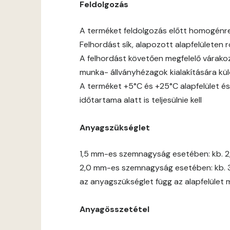
Feldolgozás
A terméket feldolgozás előtt homogénre jó
Felhordást sík, alapozott alapfelületen
A felhordást követően megfelelő várakoz
munka- állványhézagok kialakítására kül
A terméket +5°C és +25°C alapfelület és
időtartama alatt is teljesülnie kell
Anyagszükséglet
1,5 mm-es szemnagyság esetében: kb. 2
2,0 mm-es szemnagyság esetében: kb. 
az anyagszükséglet függ az alapfelület 
Anyagösszetétel