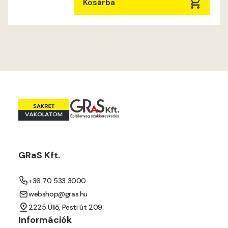
Mouse-grey B
Kosárba
Mouse-grey C
Ocher C
Orange C
Paris-green B
Paris-green C
GRaS Kft.
Peach C
+36 70 533 3000
Pear-yellow B
webshop@gras.hu
2225 Üllő, Pesti út 209.
Pear-yellow C
Információk