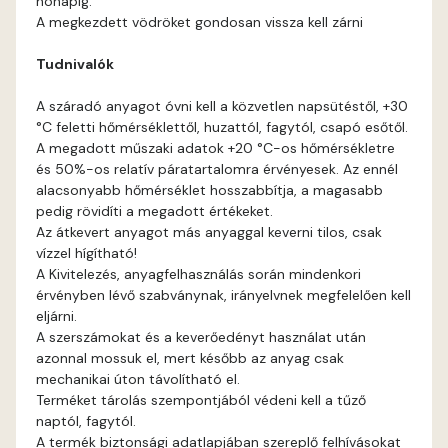
hónapig.
Gecco-green B
A megkezdett vödröket gondosan vissza kell zárni
Tudnivalók
Gecco-green C
A száradó anyagot óvni kell a közvetlen napsütéstől, +30
Gecco-green D
°C feletti hőmérséklettől, huzattól, fagytól, csapó esőtől.
A megadott műszaki adatok +20 °C-os hőmérsékletre
Gold-yellow B
és 50%-os relatív páratartalomra érvényesek. Az ennél
alacsonyabb hőmérséklet hosszabbítja, a magasabb
pedig rövidíti a megadott értékeket.
Gold-yellow C
Az átkevert anyagot más anyaggal keverni tilos, csak
vízzel hígítható!
Graphit B
A Kivitelezés, anyagfelhasználás során mindenkori
érvényben lévő szabványnak, irányelvnek megfelelően kell
eljárni.
Grass-green B
A szerszámokat és a keverőedényt használat után
azonnal mossuk el, mert később az anyag csak
Grass-green C
mechanikai úton távolítható el.
Terméket tárolás szempontjából védeni kell a tűző
naptól, fagytól.
Heide A
A termék biztonsági adatlapjában szereplő felhívásokat