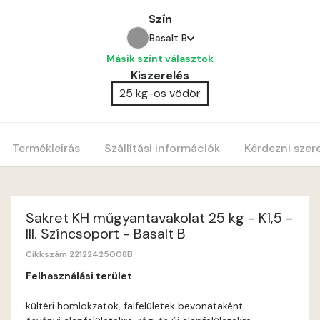
Szín
Basalt B
Másik színt választok
Anticred A
Kiszerelés
25 kg-os vödör
Antimony A
Apple C
Termékleírás
Szállítási információk
Kérdezni szer
Apricot B
Apricot C
Sakret KH műgyantavakolat 25 kg - K1,5 -
III. Színcsoport - Basalt B
Arsenic A
Cikkszám 22122425008B
Felhasználási terület
Ash A
kültéri homlokzatok, falfelületek bevonataként