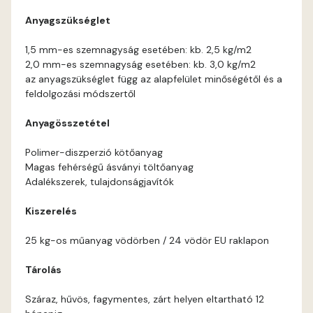
Anyagszükséglet
Current-red C
1,5 mm-es szemnagyság esetében: kb. 2,5 kg/m2
2,0 mm-es szemnagyság esetében: kb. 3,0 kg/m2
Date-brown B
az anyagszükséglet függ az alapfelület minőségétől és a
feldolgozási módszertől
Egyptian orange C
Anyagösszetétel
Fern B
Polimer-diszperzió kötőanyag
Magas fehérségű ásványi töltőanyag
Fern C
Adalékszerek, tulajdonságjavítók
Kiszerelés
Fig-brown B
25 kg-os műanyag vödörben / 24 vödör EU raklapon
Fir B
Tárolás
Fir C
Száraz, hűvös, fagymentes, zárt helyen eltartható 12