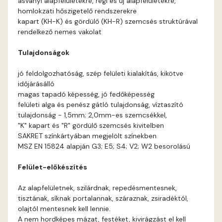
ásványi alapfelületekre, régi és új alapfelületekre,
Basalt A
homlokzati hőszigetelő rendszerekre
kapart (KH-K) és gördülő (KH-R) szemcsés struktúrával
Basalt B
rendelkező nemes vakolat
Tulajdonságok
Blood-orange B
jó feldolgozhatóság, szép felületi kialakítás, kikötve
Brick A
időjárásálló
magas tapadó képesség, jó fedőképesség
felületi alga és penész gátló tulajdonság, víztaszító
Brick B
tulajdonság - 1,5mm; 2,0mm-es szemcsékkel,
"K" kapart és "R" gördülő szemcsés kivitelben
Caramel A
SAKRET színkártyában megjelölt színekben
MSZ EN 15824 alapján G3; E5; S4; V2; W2 besorolású
Citrus A
Felület-előkészítés
Cobalt B
Az alapfelületnek, szilárdnak, repedésmentesnek,
tisztának, síknak portalannak, száraznak, zsiradéktól,
Cobalt C
olajtól mentesnek kell lennie.
A nem hordképes mázat, festéket, kivirágzást el kell