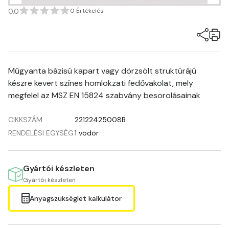
0.0
0 Értékelés
Műgyanta bázisú kapart vagy dörzsölt struktúrájú
készre kevert színes homlokzati fedővakolat, mely
megfelel az MSZ EN 15824 szabvány besorolásainak
CIKKSZÁM
22122425008B
RENDELÉSI EGYSÉG
1 vödör
Gyártói készleten
Gyártói készleten
Anyagszükséglet kalkulátor