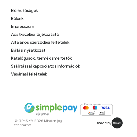
Pheasant-brown B
Elérhetőségek
Rólunk
Pheasant-brown C
Impresszum
Adatkezelési tájékoztató
Pistachio A
Általános szerződési feltételek
Elállási nyilatkozat
Pistachio B
Katalógusok, termékismertetők
Szállítással kapcsolatos információk
Polar-blue B
Vásárlási feltételek
Pumpkin C
Reddish B
Resin-yellow A
© GRaS Kft. 2026 Minden jog
made by
fenntartva!
Rose C