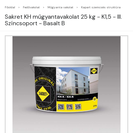
Főoldal
Fedővakolat
Műgyanta vakolat
Kapart szemcsés struktúra
Sakret KH műgyantavakolat 25 kg - K1,5 - III.
Színcsoport - Basalt B