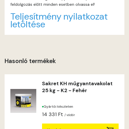
feldolgozás előtt minden esetben olvassa el!
Indian-yellow B
Teljesítmény nyilatkozat
letöltése
Lilac A
Magnolia A
Magnolia B
Hasonló termékek
Mandarin C
Sakret KH műgyantavakolat
Mango B
25 kg - K2 - Fehér
Mango C
Gyártói készleten
14 331 Ft
Melon-yellow C
/ vödör