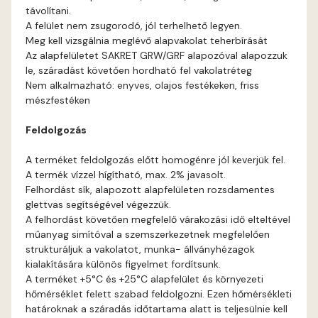
távolítani.
Cognac B
A felület nem zsugorodó, jól terhelhető legyen.
Meg kell vizsgálnia meglévő alapvakolat teherbírását
Cognac C
Az alapfelületet SAKRET GRW/GRF alapozóval alapozzuk
le, száradást követően hordható fel vakolatréteg
Nem alkalmazható: enyves, olajos festékeken, friss
Coral B
mészfestéken
Coral C
Feldolgozás
A terméket feldolgozás előtt homogénre jól keverjük fel.
Corn B
A termék vízzel hígítható, max. 2% javasolt.
Felhordást sík, alapozott alapfelületen rozsdamentes
Corn C
glettvas segítségével végezzük.
A felhordást követően megfelelő várakozási idő elteltével
műanyag simítóval a szemszerkezetnek megfelelően
Cotto A
strukturáljuk a vakolatot, munka- állványhézagok
kialakítására különös figyelmet fordítsunk.
Cotto B
A terméket +5°C és +25°C alapfelület és környezeti
hőmérséklet felett szabad feldolgozni. Ezen hőmérsékleti
határoknak a száradás időtartama alatt is teljesülnie kell
Current-red B