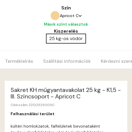
Szín
Apricot C
Másik színt választok
Anticred A
Kiszerelés
25 kg-os vödör
Antimony A
Apple C
Termékleírás
Szállítási információk
Kérdezni szer
Apricot B
Apricot C
Sakret KH műgyantavakolat 25 kg - K1,5 -
III. Színcsoport - Apricot C
Arsenic A
Cikkszám 22122325005C
Felhasználási terület
Ash A
kültéri homlokzatok, falfelületek bevonataként