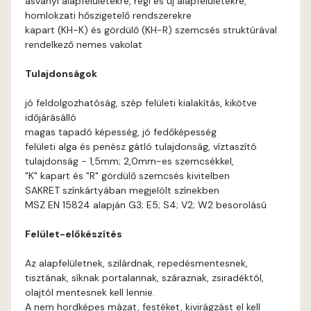
ásványi alapfelületekre, régi és új alapfelületekre,
Basalt A
homlokzati hőszigetelő rendszerekre
kapart (KH-K) és gördülő (KH-R) szemcsés struktúrával
Basalt B
rendelkező nemes vakolat
Tulajdonságok
Blood-orange B
jó feldolgozhatóság, szép felületi kialakítás, kikötve
Brick A
időjárásálló
magas tapadó képesség, jó fedőképesség
felületi alga és penész gátló tulajdonság, víztaszító
Brick B
tulajdonság - 1,5mm; 2,0mm-es szemcsékkel,
"K" kapart és "R" gördülő szemcsés kivitelben
Caramel A
SAKRET színkártyában megjelölt színekben
MSZ EN 15824 alapján G3; E5; S4; V2; W2 besorolású
Citrus A
Felület-előkészítés
Cobalt B
Az alapfelületnek, szilárdnak, repedésmentesnek,
tisztának, síknak portalannak, száraznak, zsiradéktól,
Cobalt C
olajtól mentesnek kell lennie.
A nem hordképes mázat, festéket, kivirágzást el kell