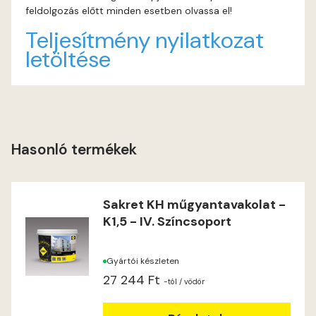
feldolgozás előtt minden esetben olvassa el!
Indian-yellow B
Teljesítmény nyilatkozat
letöltése
Lilac A
Magnolia A
Magnolia B
Hasonló termékek
Mandarin C
Sakret KH műgyantavakolat -
Mango B
K1,5 - IV. Színcsoport
Mango C
Gyártói készleten
27 244 Ft
Melon-yellow C
-tól
/ vödör