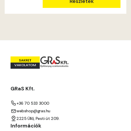
Mouse-grey B
Részletek
Mouse-grey C
Ocher C
Orange C
Paris-green B
Paris-green C
GRaS Kft.
Peach C
+36 70 533 3000
Pear-yellow B
webshop@gras.hu
2225 Üllő, Pesti út 209.
Pear-yellow C
Információk