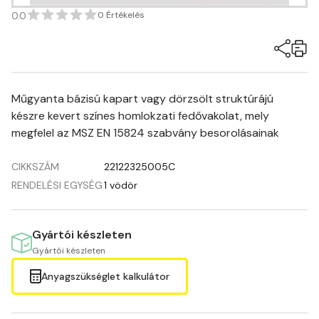
0.0
0 Értékelés
Műgyanta bázisú kapart vagy dörzsölt struktúrájú
készre kevert színes homlokzati fedővakolat, mely
megfelel az MSZ EN 15824 szabvány besorolásainak
CIKKSZÁM
22122325005C
RENDELÉSI EGYSÉG
1 vödör
Gyártói készleten
Gyártói készleten
Anyagszükséglet kalkulátor