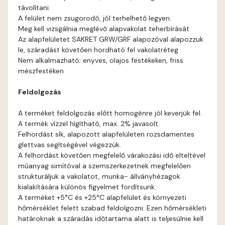
távolítani.
Cognac B
A felület nem zsugorodó, jól terhelhető legyen.
Meg kell vizsgálnia meglévő alapvakolat teherbírását
Cognac C
Az alapfelületet SAKRET GRW/GRF alapozóval alapozzuk
le, száradást követően hordható fel vakolatréteg
Nem alkalmazható: enyves, olajos festékeken, friss
Coral B
mészfestéken
Coral C
Feldolgozás
A terméket feldolgozás előtt homogénre jól keverjük fel.
Corn B
A termék vízzel hígítható, max. 2% javasolt.
Felhordást sík, alapozott alapfelületen rozsdamentes
Corn C
glettvas segítségével végezzük.
A felhordást követően megfelelő várakozási idő elteltével
műanyag simítóval a szemszerkezetnek megfelelően
Cotto A
strukturáljuk a vakolatot, munka- állványhézagok
kialakítására különös figyelmet fordítsunk.
Cotto B
A terméket +5°C és +25°C alapfelület és környezeti
hőmérséklet felett szabad feldolgozni. Ezen hőmérsékleti
határoknak a száradás időtartama alatt is teljesülnie kell
Current-red B