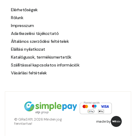
Pheasant-brown B
Elérhetőségek
Rólunk
Pheasant-brown C
Impresszum
Adatkezelési tájékoztató
Pistachio A
Általános szerződési feltételek
Elállási nyilatkozat
Pistachio B
Katalógusok, termékismertetők
Szállítással kapcsolatos információk
Polar-blue B
Vásárlási feltételek
Pumpkin C
Reddish B
Resin-yellow A
© GRaS Kft. 2026 Minden jog
made by
fenntartva!
Rose C