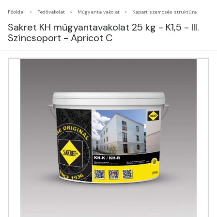
Főoldal
Fedővakolat
Műgyanta vakolat
Kapart szemcsés struktúra
Sakret KH műgyantavakolat 25 kg - K1,5 - III.
Színcsoport - Apricot C