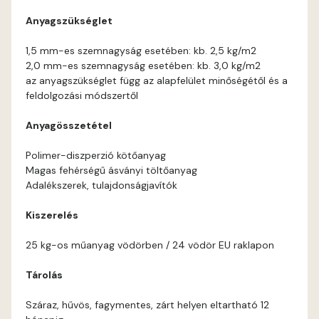
Anyagszükséglet
Current-red C
1,5 mm-es szemnagyság esetében: kb. 2,5 kg/m2
2,0 mm-es szemnagyság esetében: kb. 3,0 kg/m2
Date-brown B
az anyagszükséglet függ az alapfelület minőségétől és a
feldolgozási módszertől
Egyptian orange C
Anyagösszetétel
Fern B
Polimer-diszperzió kötőanyag
Magas fehérségű ásványi töltőanyag
Fern C
Adalékszerek, tulajdonságjavítók
Kiszerelés
Fig-brown B
25 kg-os műanyag vödörben / 24 vödör EU raklapon
Fir B
Tárolás
Fir C
Száraz, hűvös, fagymentes, zárt helyen eltartható 12