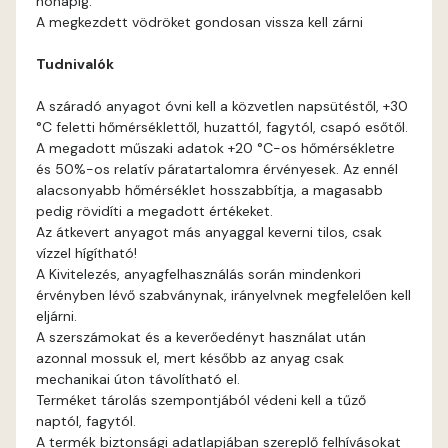
hónapig.
Gecco-green B
A megkezdett vödröket gondosan vissza kell zárni
Tudnivalók
Gecco-green C
A száradó anyagot óvni kell a közvetlen napsütéstől, +30
Gecco-green D
°C feletti hőmérséklettől, huzattól, fagytól, csapó esőtől.
A megadott műszaki adatok +20 °C-os hőmérsékletre
Gold-yellow B
és 50%-os relatív páratartalomra érvényesek. Az ennél
alacsonyabb hőmérséklet hosszabbítja, a magasabb
pedig rövidíti a megadott értékeket.
Gold-yellow C
Az átkevert anyagot más anyaggal keverni tilos, csak
vízzel hígítható!
Graphit B
A Kivitelezés, anyagfelhasználás során mindenkori
érvényben lévő szabványnak, irányelvnek megfelelően kell
eljárni.
Grass-green B
A szerszámokat és a keverőedényt használat után
azonnal mossuk el, mert később az anyag csak
Grass-green C
mechanikai úton távolítható el.
Terméket tárolás szempontjából védeni kell a tűző
naptól, fagytól.
Heide A
A termék biztonsági adatlapjában szereplő felhívásokat