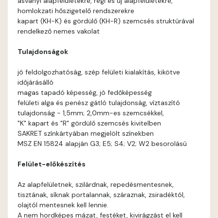
ásványi alapfelületekre, régi és új alapfelületekre,
Apple D
homlokzati hőszigetelő rendszerekre
kapart (KH-K) és gördülő (KH-R) szemcsés struktúrával
Apricot D
rendelkező nemes vakolat
Tulajdonságok
Arsenic B
jó feldolgozhatóság, szép felületi kialakítás, kikötve
Arsenic C
időjárásálló
magas tapadó képesség, jó fedőképesség
felületi alga és penész gátló tulajdonság, víztaszító
Ash B
tulajdonság - 1,5mm; 2,0mm-es szemcsékkel,
"K" kapart és "R" gördülő szemcsés kivitelben
Ash C
SAKRET színkártyában megjelölt színekben
MSZ EN 15824 alapján G3; E5; S4; V2; W2 besorolású
Basalt C
Felület-előkészítés
Basalt D
Az alapfelületnek, szilárdnak, repedésmentesnek,
tisztának, síknak portalannak, száraznak, zsiradéktól,
Blood-orange C
olajtól mentesnek kell lennie.
A nem hordképes mázat, festéket, kivirágzást el kell