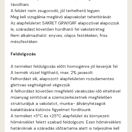
távolítani.
Blood-orange D
A felület nem zsugorodó, jól terhelhető legyen.
Meg kell vizsgálnia meglévő alapvakolat teherbírását
Brick C
Az alapfelületet SAKRET GRW/GRF alapozóval alapozzuk
le, száradást követően hordható fel vakolatréteg
Nem alkalmazható: enyves, olajos festékeken, friss
Brick D
mészfestéken
Caramel B
Feldolgozás
A terméket feldolgozás előtt homogénre jól keverjük fel.
Caramel C
A termék vízzel hígítható, max. 2% javasolt.
Felhordást sík, alapozott alapfelületen rozsdamentes
Citrus B
glettvas segítségével végezzük.
A felhordást követően megfelelő várakozási idő elteltével
műanyag simítóval a szemszerkezetnek megfelelően
Cobalt D
strukturáljuk a vakolatot, munka- állványhézagok
kialakítására különös figyelmet fordítsunk.
Cognac D
A terméket +5°C és +25°C alapfelület és környezeti
hőmérséklet felett szabad feldolgozni. Ezen hőmérsékleti
határoknak a száradás időtartama alatt is teljesülnie kell
Coral D