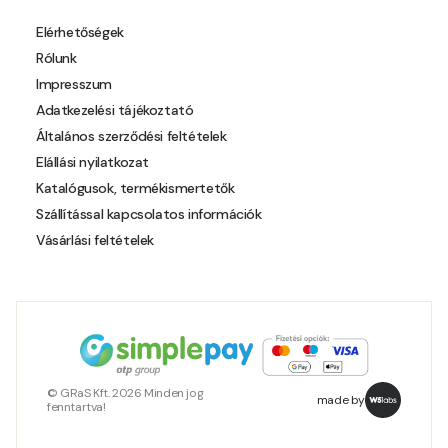
Pear-yellow D
Elérhetőségek
Rólunk
Pheasant-brown D
Impresszum
Adatkezelési tájékoztató
Pistachio C
Általános szerződési feltételek
Elállási nyilatkozat
Polar-blue C
Katalógusok, termékismertetők
Szállítással kapcsolatos információk
Pumpkin D
Vásárlási feltételek
Reddish C
Reddish D
Resin-yellow B
© GRaS Kft. 2026 Minden jog
made by
fenntartva!
Resin-yellow C