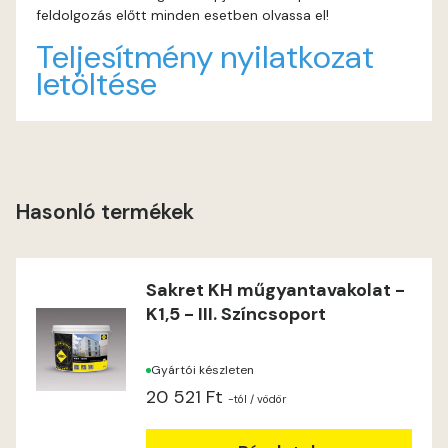
feldolgozás előtt minden esetben olvassa el!
Heide B
Teljesítmény nyilatkozat
letöltése
Indian-yellow C
Indian-yellow D
Lilac B
Hasonló termékek
Lilac C
Sakret KH műgyantavakolat -
Lime A
K1,5 - III. Színcsoport
Lime B
Gyártói készleten
20 521 Ft
Magnolia C
-tól
/ vödör