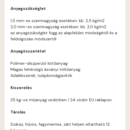
Anyagszükséglet
Corn D
1,5 mm-es szemnagyság esetében: kb. 2,5 kg/m2
2,0 mm-es szemnagyság esetében: kb. 3,0 kg/m2
Cotto C
az anyagszükséglet függ az alapfelület minőségétől és a
feldolgozási módszertől
Cotto D
Anyagösszetétel
Current-red D
Polimer-diszperzió kötőanyag
Magas fehérségű ásványi töltőanyag
Date-brown C
Adalékszerek, tulajdonságjavítók
Kiszerelés
Date-brown D
25 kg-os műanyag vödörben / 24 vödör EU raklapon
Egyptian orange D
Tárolás
Fern D
Száraz, hűvös, fagymentes, zárt helyen eltartható 12