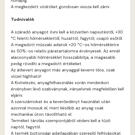
hónapig.
Fig-brown C
A megkezdett vödröket gondosan vissza kell zárni
Tudnivalók
Fig-brown D
A száradó anyagot óvni kell a közvetlen napsütéstől, +30
Fir D
°C feletti hőmérséklettől, huzattól, fagytól, csapó esőtől.
A megadott műszaki adatok +20 °C-os hőmérsékletre
Gecco-green E
és 50%-os relatív páratartalomra érvényesek. Az ennél
alacsonyabb hőmérséklet hosszabbítja, a magasabb
pedig rövidíti a megadott értékeket.
Gold-yellow D
Az átkevert anyagot más anyaggal keverni tilos, csak
vízzel hígítható!
Gold-yellow E
A Kivitelezés, anyagfelhasználás során mindenkori
érvényben lévő szabványnak, irányelvnek megfelelően kell
eljárni.
Graphit C
A szerszámokat és a keverőedényt használat után
azonnal mossuk el, mert később az anyag csak
Graphit D
mechanikai úton távolítható el.
Terméket tárolás szempontjából védeni kell a tűző
naptól, fagytól.
Grass-green D
A termék biztonsági adatlapjában szereplő felhívásokat