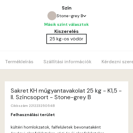
Szín
Stone-grey B
Másik színt választok
Amber C
Kiszerelés
25 kg-os vödör
Amber D
Anticred B
Termékleírás
Szállítási információk
Kérdezni szer
Anticred C
Anticred D
Sakret KH műgyantavakolat 25 kg - K1,5 -
II. Színcsoport - Stone-grey B
Antimony B
Cikkszám 22122325054B
Felhasználási terület
Antimony C
kültéri homlokzatok, falfelületek bevonataként