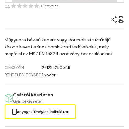
0.0
0 Értékelés
Műgyanta bázisú kapart vagy dörzsölt struktúrájú
készre kevert színes homlokzati fedővakolat, mely
megfelel az MSZ EN 15824 szabvány besorolásainak
CIKKSZÁM
22122325054B
RENDELÉSI EGYSÉG
1 vödör
Gyártói készleten
Gyártói készleten
Anyagszükséglet kalkulátor