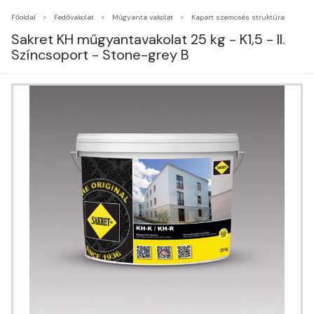
Főoldal
Fedővakolat
Műgyanta vakolat
Kapart szemcsés struktúra
Sakret KH műgyantavakolat 25 kg - K1,5 - II.
Színcsoport - Stone-grey B