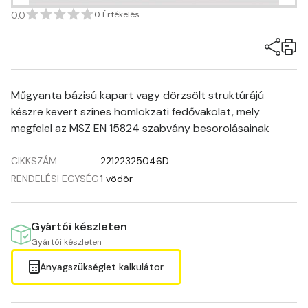
0.0
0 Értékelés
Műgyanta bázisú kapart vagy dörzsölt struktúrájú
készre kevert színes homlokzati fedővakolat, mely
megfelel az MSZ EN 15824 szabvány besorolásainak
CIKKSZÁM
22122325046D
RENDELÉSI EGYSÉG
1 vödör
Gyártói készleten
Gyártói készleten
Anyagszükséglet kalkulátor