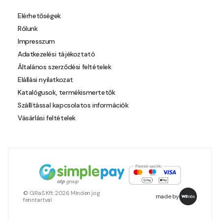
Pear-yellow D
Elérhetőségek
Rólunk
Pheasant-brown D
Impresszum
Adatkezelési tájékoztató
Pistachio C
Általános szerződési feltételek
Elállási nyilatkozat
Polar-blue C
Katalógusok, termékismertetők
Szállítással kapcsolatos információk
Pumpkin D
Vásárlási feltételek
Reddish C
Reddish D
Resin-yellow B
© GRaS Kft. 2026 Minden jog
made by
fenntartva!
Resin-yellow C