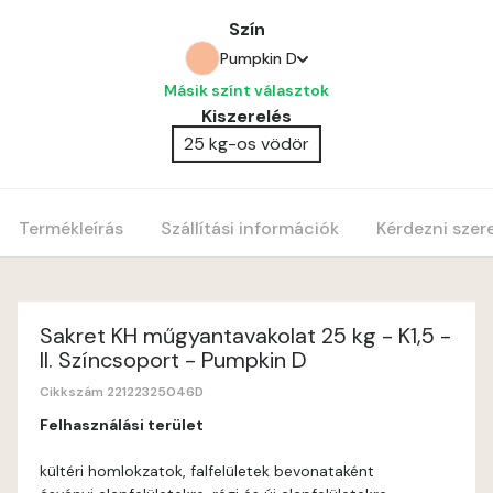
Szín
Pumpkin D
Másik színt választok
Amber C
Kiszerelés
25 kg-os vödör
Amber D
Anticred B
Termékleírás
Szállítási információk
Kérdezni szer
Anticred C
Anticred D
Sakret KH műgyantavakolat 25 kg - K1,5 -
II. Színcsoport - Pumpkin D
Antimony B
Cikkszám 22122325046D
Felhasználási terület
Antimony C
kültéri homlokzatok, falfelületek bevonataként