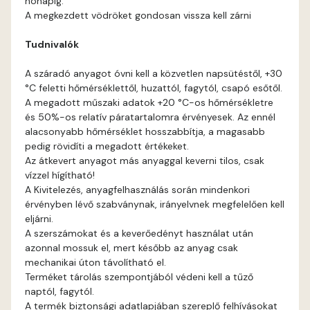
hónapig.
Fig-brown C
A megkezdett vödröket gondosan vissza kell zárni
Tudnivalók
Fig-brown D
A száradó anyagot óvni kell a közvetlen napsütéstől, +30
Fir D
°C feletti hőmérséklettől, huzattól, fagytól, csapó esőtől.
A megadott műszaki adatok +20 °C-os hőmérsékletre
Gecco-green E
és 50%-os relatív páratartalomra érvényesek. Az ennél
alacsonyabb hőmérséklet hosszabbítja, a magasabb
pedig rövidíti a megadott értékeket.
Gold-yellow D
Az átkevert anyagot más anyaggal keverni tilos, csak
vízzel hígítható!
Gold-yellow E
A Kivitelezés, anyagfelhasználás során mindenkori
érvényben lévő szabványnak, irányelvnek megfelelően kell
eljárni.
Graphit C
A szerszámokat és a keverőedényt használat után
azonnal mossuk el, mert később az anyag csak
Graphit D
mechanikai úton távolítható el.
Terméket tárolás szempontjából védeni kell a tűző
naptól, fagytól.
Grass-green D
A termék biztonsági adatlapjában szereplő felhívásokat