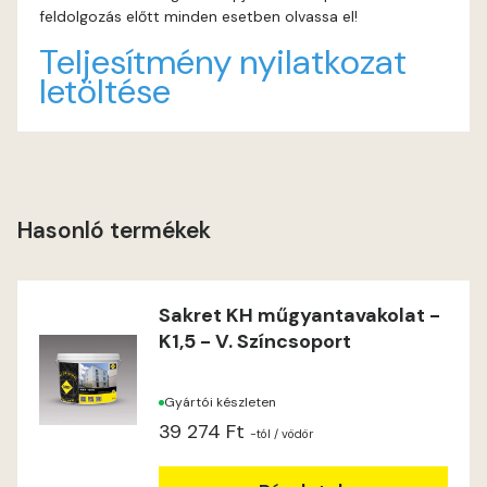
feldolgozás előtt minden esetben olvassa el!
Heide B
Teljesítmény nyilatkozat
letöltése
Indian-yellow C
Indian-yellow D
Lilac B
Hasonló termékek
Lilac C
Sakret KH műgyantavakolat -
Lime A
K1,5 - V. Színcsoport
Lime B
Gyártói készleten
39 274 Ft
Magnolia C
-tól
/ vödör