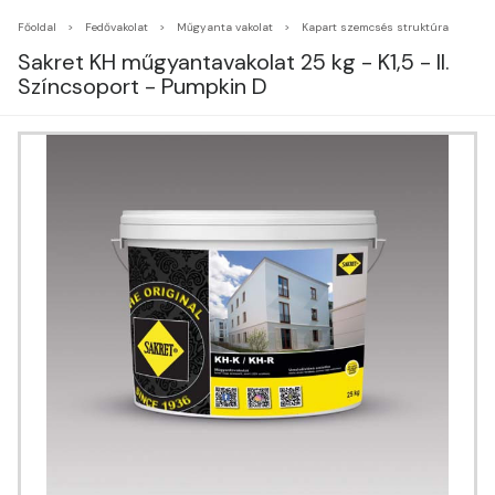
Főoldal
Fedővakolat
Műgyanta vakolat
Kapart szemcsés struktúra
Sakret KH műgyantavakolat 25 kg - K1,5 - II.
Színcsoport - Pumpkin D