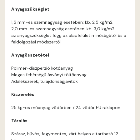
Anyagszükséglet
Corn D
1,5 mm-es szemnagyság esetében: kb. 2,5 kg/m2
2,0 mm-es szemnagyság esetében: kb. 3,0 kg/m2
Cotto C
az anyagszükséglet függ az alapfelület minőségétől és a
feldolgozási módszertől
Cotto D
Anyagösszetétel
Current-red D
Polimer-diszperzió kötőanyag
Magas fehérségű ásványi töltőanyag
Date-brown C
Adalékszerek, tulajdonságjavítók
Kiszerelés
Date-brown D
25 kg-os műanyag vödörben / 24 vödör EU raklapon
Egyptian orange D
Tárolás
Fern D
Száraz, hűvös, fagymentes, zárt helyen eltartható 12