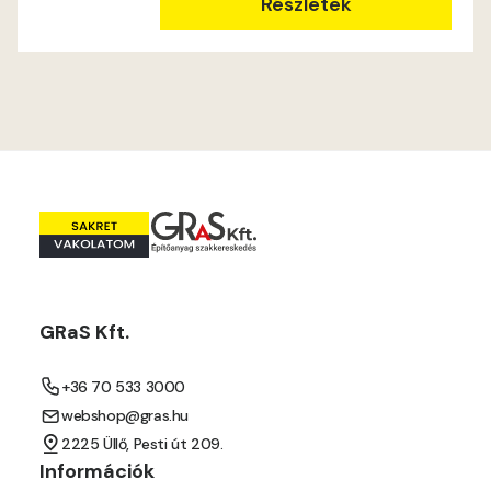
Mandarin D
Részletek
Mango D
Melon-yellow D
Melon-yellow E
Mouse-grey D
Ocher D
GRaS Kft.
Orange D
+36 70 533 3000
Paris-green D
webshop@gras.hu
2225 Üllő, Pesti út 209.
Peach D
Információk