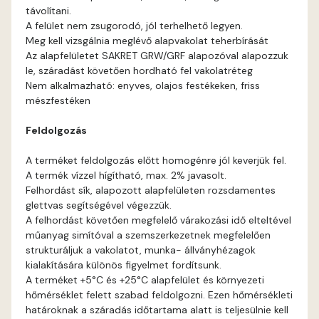
távolítani.
Blood-orange D
A felület nem zsugorodó, jól terhelhető legyen.
Meg kell vizsgálnia meglévő alapvakolat teherbírását
Brick C
Az alapfelületet SAKRET GRW/GRF alapozóval alapozzuk
le, száradást követően hordható fel vakolatréteg
Nem alkalmazható: enyves, olajos festékeken, friss
Brick D
mészfestéken
Caramel B
Feldolgozás
A terméket feldolgozás előtt homogénre jól keverjük fel.
Caramel C
A termék vízzel hígítható, max. 2% javasolt.
Felhordást sík, alapozott alapfelületen rozsdamentes
Citrus B
glettvas segítségével végezzük.
A felhordást követően megfelelő várakozási idő elteltével
műanyag simítóval a szemszerkezetnek megfelelően
Cobalt D
strukturáljuk a vakolatot, munka- állványhézagok
kialakítására különös figyelmet fordítsunk.
Cognac D
A terméket +5°C és +25°C alapfelület és környezeti
hőmérséklet felett szabad feldolgozni. Ezen hőmérsékleti
határoknak a száradás időtartama alatt is teljesülnie kell
Coral D