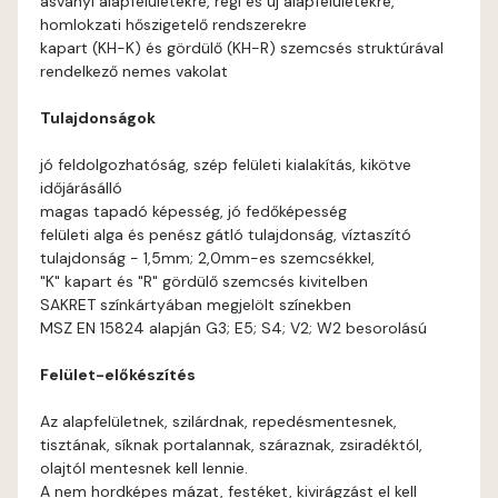
ásványi alapfelületekre, régi és új alapfelületekre,
Apple D
homlokzati hőszigetelő rendszerekre
kapart (KH-K) és gördülő (KH-R) szemcsés struktúrával
Apricot D
rendelkező nemes vakolat
Tulajdonságok
Arsenic B
jó feldolgozhatóság, szép felületi kialakítás, kikötve
Arsenic C
időjárásálló
magas tapadó képesség, jó fedőképesség
felületi alga és penész gátló tulajdonság, víztaszító
Ash B
tulajdonság - 1,5mm; 2,0mm-es szemcsékkel,
"K" kapart és "R" gördülő szemcsés kivitelben
Ash C
SAKRET színkártyában megjelölt színekben
MSZ EN 15824 alapján G3; E5; S4; V2; W2 besorolású
Basalt C
Felület-előkészítés
Basalt D
Az alapfelületnek, szilárdnak, repedésmentesnek,
tisztának, síknak portalannak, száraznak, zsiradéktól,
Blood-orange C
olajtól mentesnek kell lennie.
A nem hordképes mázat, festéket, kivirágzást el kell