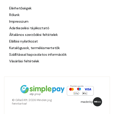
Pear-yellow D
Elérhetőségek
Rólunk
Pheasant-brown D
Impresszum
Adatkezelési tájékoztató
Pistachio C
Általános szerződési feltételek
Elállási nyilatkozat
Polar-blue C
Katalógusok, termékismertetők
Szállítással kapcsolatos információk
Pumpkin D
Vásárlási feltételek
Reddish C
Reddish D
Resin-yellow B
© GRaS Kft. 2026 Minden jog
made by
fenntartva!
Resin-yellow C