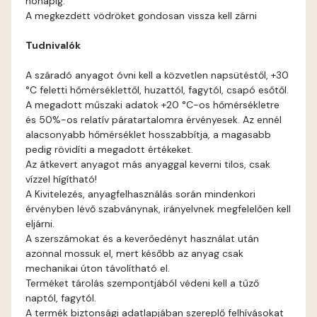
hónapig.
Fig-brown C
A megkezdett vödröket gondosan vissza kell zárni
Tudnivalók
Fig-brown D
A száradó anyagot óvni kell a közvetlen napsütéstől, +30
Fir D
°C feletti hőmérséklettől, huzattól, fagytól, csapó esőtől.
A megadott műszaki adatok +20 °C-os hőmérsékletre
Gecco-green E
és 50%-os relatív páratartalomra érvényesek. Az ennél
alacsonyabb hőmérséklet hosszabbítja, a magasabb
pedig rövidíti a megadott értékeket.
Gold-yellow D
Az átkevert anyagot más anyaggal keverni tilos, csak
vízzel hígítható!
Gold-yellow E
A Kivitelezés, anyagfelhasználás során mindenkori
érvényben lévő szabványnak, irányelvnek megfelelően kell
eljárni.
Graphit C
A szerszámokat és a keverőedényt használat után
azonnal mossuk el, mert később az anyag csak
Graphit D
mechanikai úton távolítható el.
Terméket tárolás szempontjából védeni kell a tűző
naptól, fagytól.
Grass-green D
A termék biztonsági adatlapjában szereplő felhívásokat