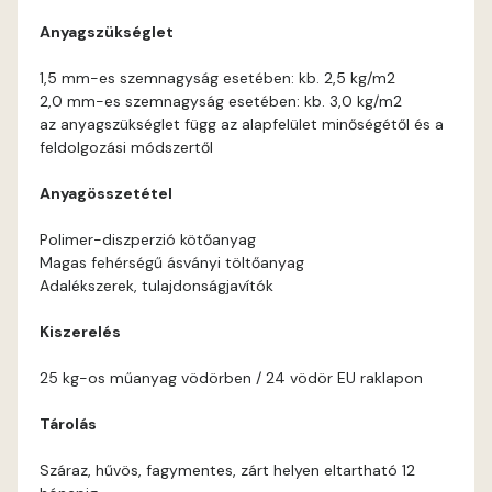
Anyagszükséglet
Corn D
1,5 mm-es szemnagyság esetében: kb. 2,5 kg/m2
2,0 mm-es szemnagyság esetében: kb. 3,0 kg/m2
Cotto C
az anyagszükséglet függ az alapfelület minőségétől és a
feldolgozási módszertől
Cotto D
Anyagösszetétel
Current-red D
Polimer-diszperzió kötőanyag
Magas fehérségű ásványi töltőanyag
Date-brown C
Adalékszerek, tulajdonságjavítók
Kiszerelés
Date-brown D
25 kg-os műanyag vödörben / 24 vödör EU raklapon
Egyptian orange D
Tárolás
Fern D
Száraz, hűvös, fagymentes, zárt helyen eltartható 12