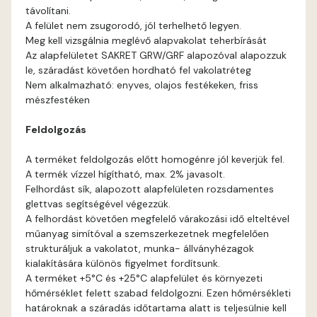
távolítani.
Blood-orange D
A felület nem zsugorodó, jól terhelhető legyen.
Meg kell vizsgálnia meglévő alapvakolat teherbírását
Brick C
Az alapfelületet SAKRET GRW/GRF alapozóval alapozzuk
le, száradást követően hordható fel vakolatréteg
Nem alkalmazható: enyves, olajos festékeken, friss
Brick D
mészfestéken
Caramel B
Feldolgozás
A terméket feldolgozás előtt homogénre jól keverjük fel.
Caramel C
A termék vízzel hígítható, max. 2% javasolt.
Felhordást sík, alapozott alapfelületen rozsdamentes
Citrus B
glettvas segítségével végezzük.
A felhordást követően megfelelő várakozási idő elteltével
műanyag simítóval a szemszerkezetnek megfelelően
Cobalt D
strukturáljuk a vakolatot, munka- állványhézagok
kialakítására különös figyelmet fordítsunk.
Cognac D
A terméket +5°C és +25°C alapfelület és környezeti
hőmérséklet felett szabad feldolgozni. Ezen hőmérsékleti
határoknak a száradás időtartama alatt is teljesülnie kell
Coral D