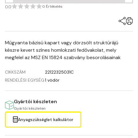
0.0
0 Értékelés
Műgyanta bázisú kapart vagy dörzsölt struktúrájú
készre kevert színes homlokzati fedővakolat, mely
megfelel az MSZ EN 15824 szabvány besorolásainak
CIKKSZÁM
22122325031C
RENDELÉSI EGYSÉG
1 vödör
Gyártói készleten
Gyártói készleten
Anyagszükséglet kalkulátor