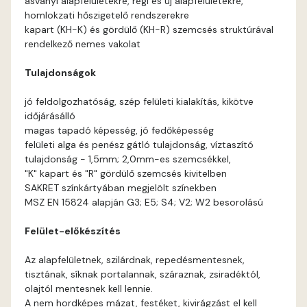
ásványi alapfelületekre, régi és új alapfelületekre,
Apple D
homlokzati hőszigetelő rendszerekre
kapart (KH-K) és gördülő (KH-R) szemcsés struktúrával
Apricot D
rendelkező nemes vakolat
Tulajdonságok
Arsenic B
jó feldolgozhatóság, szép felületi kialakítás, kikötve
Arsenic C
időjárásálló
magas tapadó képesség, jó fedőképesség
felületi alga és penész gátló tulajdonság, víztaszító
Ash B
tulajdonság - 1,5mm; 2,0mm-es szemcsékkel,
"K" kapart és "R" gördülő szemcsés kivitelben
Ash C
SAKRET színkártyában megjelölt színekben
MSZ EN 15824 alapján G3; E5; S4; V2; W2 besorolású
Basalt C
Felület-előkészítés
Basalt D
Az alapfelületnek, szilárdnak, repedésmentesnek,
tisztának, síknak portalannak, száraznak, zsiradéktól,
Blood-orange C
olajtól mentesnek kell lennie.
A nem hordképes mázat, festéket, kivirágzást el kell