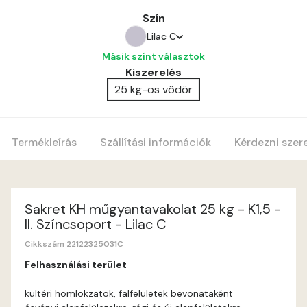
Szín
Lilac C
Másik színt választok
Amber C
Kiszerelés
25 kg-os vödör
Amber D
Anticred B
Termékleírás
Szállítási információk
Kérdezni szer
Anticred C
Anticred D
Sakret KH műgyantavakolat 25 kg - K1,5 -
II. Színcsoport - Lilac C
Antimony B
Cikkszám 22122325031C
Felhasználási terület
Antimony C
kültéri homlokzatok, falfelületek bevonataként