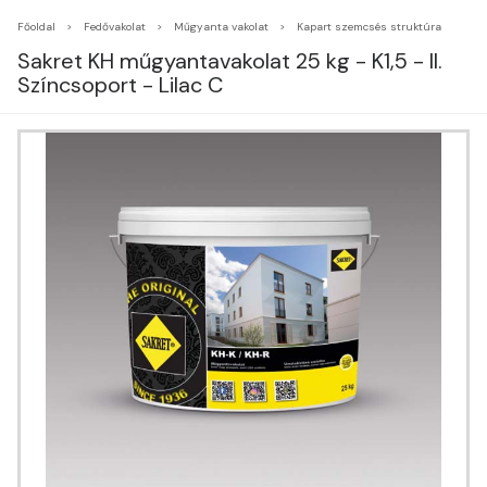
Főoldal
Fedővakolat
Műgyanta vakolat
Kapart szemcsés struktúra
Sakret KH műgyantavakolat 25 kg - K1,5 - II.
Színcsoport - Lilac C