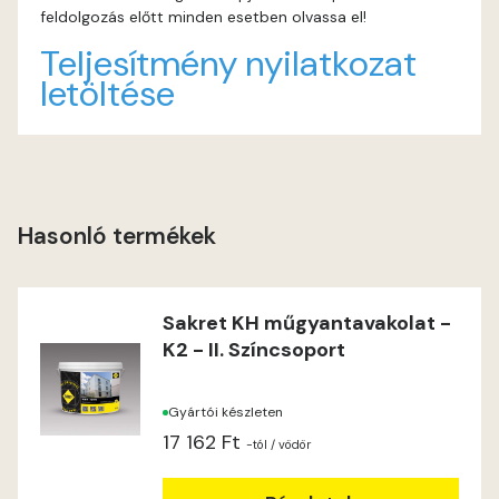
feldolgozás előtt minden esetben olvassa el!
Heide B
Teljesítmény nyilatkozat
letöltése
Indian-yellow C
Indian-yellow D
Lilac B
Hasonló termékek
Lilac C
Sakret KH műgyantavakolat -
Lime A
K2 - II. Színcsoport
Lime B
Gyártói készleten
17 162 Ft
Magnolia C
-tól
/ vödör