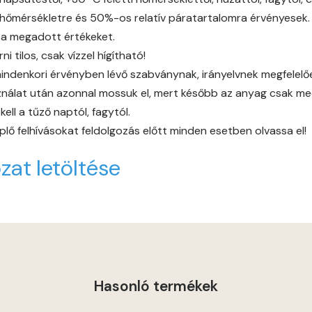
Gold-yellow E
őmérsékletre és 50%-os relatív páratartalomra érvényesek.
 a megadott értékeket.
Graphit C
 tilos, csak vízzel hígítható!
indenkori érvényben lévő szabványnak, irányelvnek megfelelően 
Graphit D
álat után azonnal mossuk el, mert később az anyag csak mech
ll a tűző naptól, fagytól.
Grass-green D
lő felhívásokat feldolgozás előtt minden esetben olvassa el!
zat letöltése
Heide B
Indian-yellow C
Indian-yellow D
Lilac B
Hasonló termékek
Lilac C