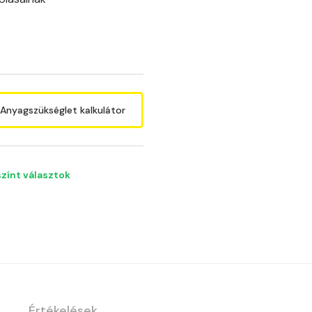
E
Anyagszükséglet kalkulátor
színt választok
Értékelések