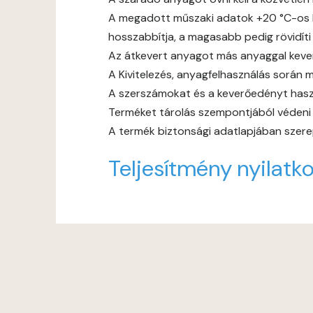
A megadott műszaki adatok +20 °C-os h
hosszabbítja, a magasabb pedig rövidíti
Az átkevert anyagot más anyaggal keverni
A Kivitelezés, anyagfelhasználás során m
A szerszámokat és a keverőedényt haszn
Terméket tárolás szempontjából védeni ke
A termék biztonsági adatlapjában szerep
Teljesítmény nyilatko