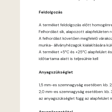
Feldolgozás
A terméket feldolgozás előtt homogénre jó
Felhordást sík, alapozott alapfelületen
A felhordást követően megfelelő várakoz
munka- állványhézagok kialakítására kül
A terméket +5°C és +25°C alapfelület és
időtartama alatt is teljesülnie kell
Anyagszükséglet
1,5 mm-es szemnagyság esetében: kb. 2
2,0 mm-es szemnagyság esetében: kb. 
az anyagszükséglet függ az alapfelület 
Anyagösszetétel