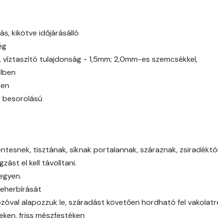
Ash C
ás, kikötve időjárásálló
Basalt C
ég
Basalt D
g, víztaszító tulajdonság - 1,5mm; 2,0mm-es szemcsékkel,
elben
Blood-orange C
ben
2 besorolású
Blood-orange D
Brick C
tesnek, tisztának, síknak portalannak, száraznak, zsiradéktól,
Brick D
ást el kell távolítani.
legyen.
Caramel B
teherbírását
óval alapozzuk le, száradást követően hordható fel vakolat
Caramel C
eken, friss mészfestéken