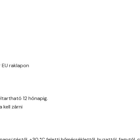
Date-brown C
Date-brown D
Egyptian orange D
Fern D
 EU raklapon
Fig-brown C
Fig-brown D
ltartható 12 hónapig.
Fir D
kell zárni
Gecco-green E
Gold-yellow D
napsütéstől, +30 °C feletti hőmérséklettől, huzattól, fagytól, 