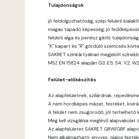
Tulajdonságok
jó feldolgozhatóság, szép felületi kialakít
magas tapadó képesség, jó fedőképess
felületi alga és penész gátló tulajdonsá
"K" kapart és "R" gördülő szemcsés kivit
SAKRET színkártyában megjelölt színek
MSZ EN 15824 alapján G3; E5; S4; V2; W
Felület-előkészítés
Az alapfelületnek, szilárdnak, repedésmen
A nem hordképes mázat, festéket, kivirágz
A felület nem zsugorodó, jól terhelhető 
Meg kell vizsgálnia meglévő alapvakolat 
Az alapfelületet SAKRET GRW/GRF alapoz
Nem alkalmazható: enyves, olajos festék