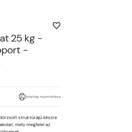
at 25 kg -
soport -
E
Adatlap nyomtatása
örzsölt struktúrájú készre
akolat, mely megfelel az
olásainak