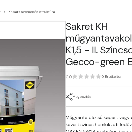
t
Kapart szemcsés struktúra
Sakret KH
műgyantavakol
K1,5 - II. Színc
Gecco-green 
0.0
0 Értékelés
Megosztás
Műgyanta bázisú kapart vagy d
kevert színes homlokzati fedőv
MSZ EN 15824 szabvány besor