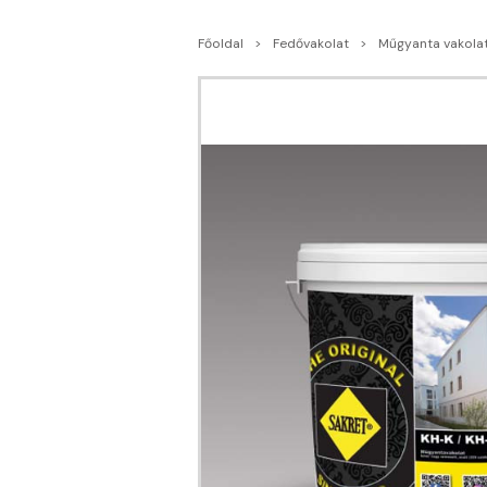
Főoldal
Fedővakolat
Műgyanta vakola