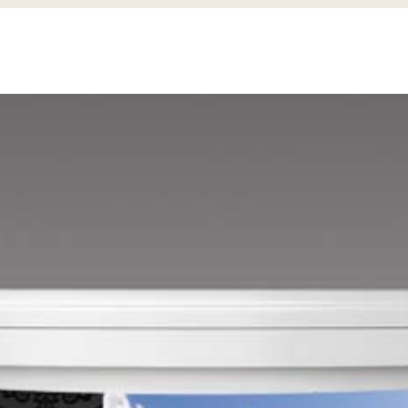
Lime A
Lime B
Magnolia C
Mandarin D
Mango D
Melon-yellow D
Melon-yellow E
Mouse-grey D