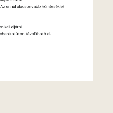
 Az ennél alacsonyabb hőmérséklet
kell eljárni.
anikai úton távolítható el.