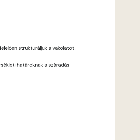
lelően strukturáljuk a vakolatot,
rsékleti határoknak a száradás