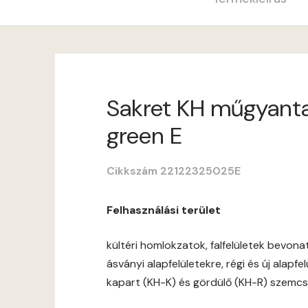
Sakret KH műgyantav
green E
Cikkszám 22122325025E
Felhasználási terület
kültéri homlokzatok, falfelületek bevon
ásványi alapfelületekre, régi és új alapf
kapart (KH-K) és gördülő (KH-R) szemcs