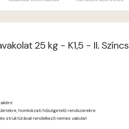
Anticred D
Antimony B
akolat 25 kg - K1,5 - II. Szín
Antimony C
Apple D
Apricot D
Arsenic B
ataként
Arsenic C
elületekre, homlokzati hőszigetelő rendszerekre
és struktúrával rendelkező nemes vakolat
Ash B