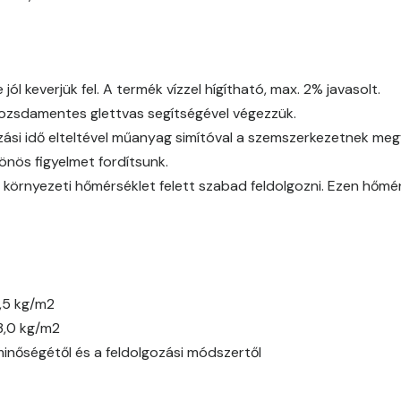
Citrus B
Cobalt D
l keverjük fel. A termék vízzel hígítható, max. 2% javasolt.
 rozsdamentes glettvas segítségével végezzük.
Cognac D
ási idő elteltével műanyag simítóval a szemszerkezetnek megfe
önös figyelmet fordítsunk.
Coral D
 környezeti hőmérséklet felett szabad feldolgozni. Ezen hőmé
Corn D
Cotto C
,5 kg/m2
Cotto D
3,0 kg/m2
minőségétől és a feldolgozási módszertől
Current-red D