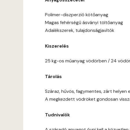
Polimer-diszperzió kötőanyag
Magas fehérségű ásványi töltőanyag
Adalékszerek, tulajdonságjavítók
Kiszerelés
25 kg-os műanyag vödörben / 24 vödör
Tárolás
Száraz, hűvös, fagymentes, zárt helyen e
A megkezdett vödröket gondosan vissza 
Tudnivalók
A száradó anyagot óvni kell a közvetlen 