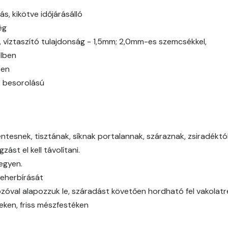
Ash C
ás, kikötve időjárásálló
ég
Basalt C
g, víztaszító tulajdonság - 1,5mm; 2,0mm-es szemcsékkel,
elben
Basalt D
ben
2 besorolású
Blood-orange C
Blood-orange D
tesnek, tisztának, síknak portalannak, száraznak, zsiradéktól,
Brick C
ást el kell távolítani.
legyen.
Brick D
teherbírását
óval alapozzuk le, száradást követően hordható fel vakolat
Caramel B
eken, friss mészfestéken
Caramel C