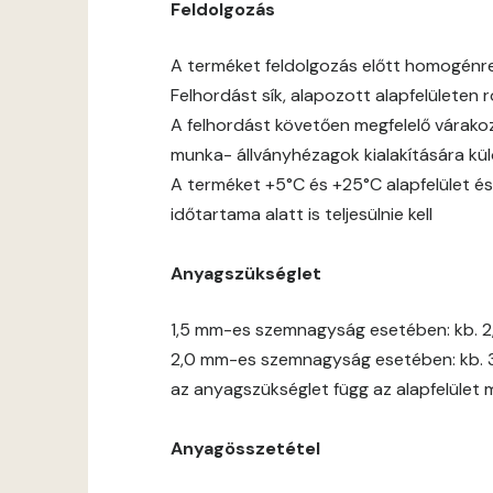
Feldolgozás
A terméket feldolgozás előtt homogénre jó
Felhordást sík, alapozott alapfelületen
A felhordást követően megfelelő várakoz
munka- állványhézagok kialakítására kül
A terméket +5°C és +25°C alapfelület és
időtartama alatt is teljesülnie kell
Anyagszükséglet
1,5 mm-es szemnagyság esetében: kb. 2
2,0 mm-es szemnagyság esetében: kb. 
az anyagszükséglet függ az alapfelület 
Anyagösszetétel