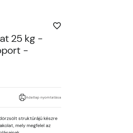
at 25 kg -
soport -
Adatlap nyomtatása
örzsölt struktúrájú készre
akolat, mely megfelel az
olásainak