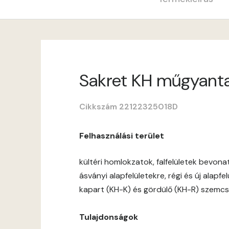
Sakret KH műgyantav
Cikkszám 22122325018D
Felhasználási terület
kültéri homlokzatok, falfelületek bevon
ásványi alapfelületekre, régi és új alapf
kapart (KH-K) és gördülő (KH-R) szemcs
Tulajdonságok