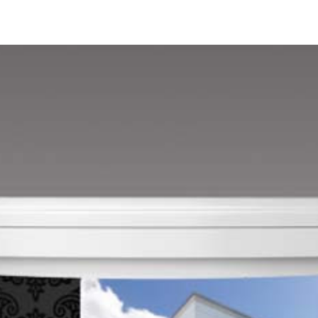
Lime A
Lime B
Magnolia C
Mandarin D
Mango D
Melon-yellow D
Melon-yellow E
Mouse-grey D