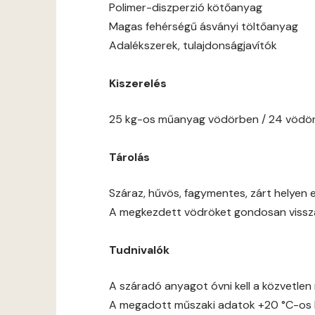
Polimer-diszperzió kötőanyag
Magas fehérségű ásványi töltőanyag
Adalékszerek, tulajdonságjavítók
Kiszerelés
25 kg-os műanyag vödörben / 24 vödör
Tárolás
Száraz, hűvös, fagymentes, zárt helyen e
A megkezdett vödröket gondosan vissza 
Tudnivalók
A száradó anyagot óvni kell a közvetlen 
A megadott műszaki adatok +20 °C-os h