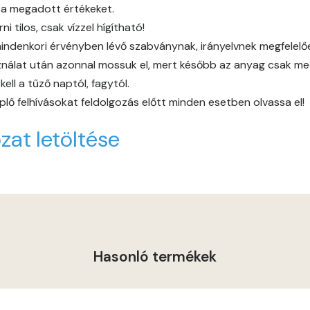
 a megadott értékeket.
Gold-yellow E
 tilos, csak vízzel hígítható!
indenkori érvényben lévő szabványnak, irányelvnek megfelelően 
Graphit C
álat után azonnal mossuk el, mert később az anyag csak mech
ll a tűző naptól, fagytól.
Graphit D
lő felhívásokat feldolgozás előtt minden esetben olvassa el!
Grass-green D
zat letöltése
Heide B
Indian-yellow C
Indian-yellow D
Hasonló termékek
Lilac B
Lilac C