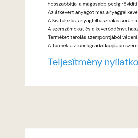
hosszabbítja, a magasabb pedig rövidíti
Az átkevert anyagot más anyaggal keverni
A Kivitelezés, anyagfelhasználás során m
A szerszámokat és a keverőedényt haszn
Terméket tárolás szempontjából védeni ke
A termék biztonsági adatlapjában szerep
Teljesítmény nyilatko