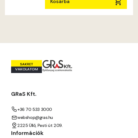
Mandarin D
Kosárba
Mango D
Melon-yellow D
Melon-yellow E
Mouse-grey D
Ocher D
GRaS Kft.
Orange D
+36 70 533 3000
Paris-green D
webshop@gras.hu
2225 Üllő, Pesti út 209.
Peach D
Információk