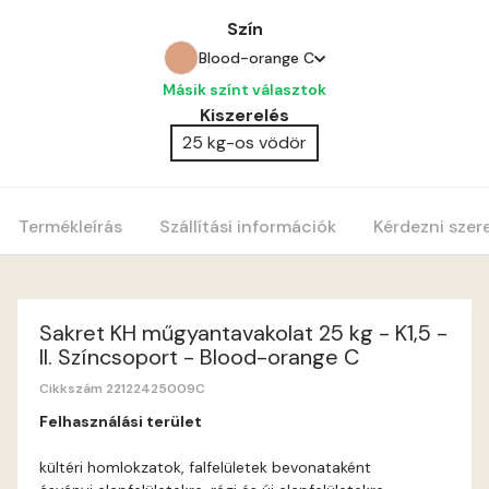
Szín
Blood-orange C
Másik színt választok
Amber C
Kiszerelés
25 kg-os vödör
Amber D
Anticred B
Termékleírás
Szállítási információk
Kérdezni szer
Anticred C
Anticred D
Sakret KH műgyantavakolat 25 kg - K1,5 -
II. Színcsoport - Blood-orange C
Antimony B
Cikkszám 22122425009C
Felhasználási terület
Antimony C
kültéri homlokzatok, falfelületek bevonataként