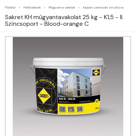
Főoldal
Fedővakolat
Műgyanta vakolat
Kapart szemcsés struktúra
Sakret KH műgyantavakolat 25 kg - K1,5 - II.
Színcsoport - Blood-orange C