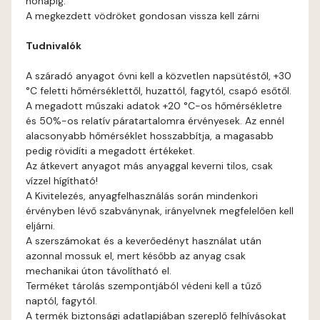
hónapig.
Fig-brown C
A megkezdett vödröket gondosan vissza kell zárni
Tudnivalók
Fig-brown D
A száradó anyagot óvni kell a közvetlen napsütéstől, +30
Fir D
°C feletti hőmérséklettől, huzattól, fagytól, csapó esőtől.
A megadott műszaki adatok +20 °C-os hőmérsékletre
Gecco-green E
és 50%-os relatív páratartalomra érvényesek. Az ennél
alacsonyabb hőmérséklet hosszabbítja, a magasabb
pedig rövidíti a megadott értékeket.
Gold-yellow D
Az átkevert anyagot más anyaggal keverni tilos, csak
vízzel hígítható!
Gold-yellow E
A Kivitelezés, anyagfelhasználás során mindenkori
érvényben lévő szabványnak, irányelvnek megfelelően kell
eljárni.
Graphit C
A szerszámokat és a keverőedényt használat után
azonnal mossuk el, mert később az anyag csak
Graphit D
mechanikai úton távolítható el.
Terméket tárolás szempontjából védeni kell a tűző
naptól, fagytól.
Grass-green D
A termék biztonsági adatlapjában szereplő felhívásokat