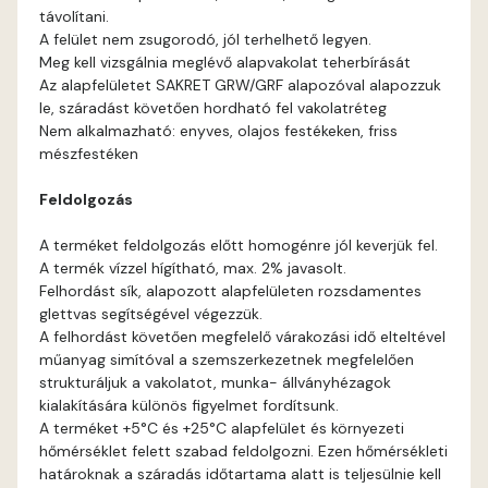
távolítani.
Blood-orange D
A felület nem zsugorodó, jól terhelhető legyen.
Meg kell vizsgálnia meglévő alapvakolat teherbírását
Brick C
Az alapfelületet SAKRET GRW/GRF alapozóval alapozzuk
le, száradást követően hordható fel vakolatréteg
Nem alkalmazható: enyves, olajos festékeken, friss
Brick D
mészfestéken
Caramel B
Feldolgozás
A terméket feldolgozás előtt homogénre jól keverjük fel.
Caramel C
A termék vízzel hígítható, max. 2% javasolt.
Felhordást sík, alapozott alapfelületen rozsdamentes
Citrus B
glettvas segítségével végezzük.
A felhordást követően megfelelő várakozási idő elteltével
műanyag simítóval a szemszerkezetnek megfelelően
Cobalt D
strukturáljuk a vakolatot, munka- állványhézagok
kialakítására különös figyelmet fordítsunk.
Cognac D
A terméket +5°C és +25°C alapfelület és környezeti
hőmérséklet felett szabad feldolgozni. Ezen hőmérsékleti
határoknak a száradás időtartama alatt is teljesülnie kell
Coral D