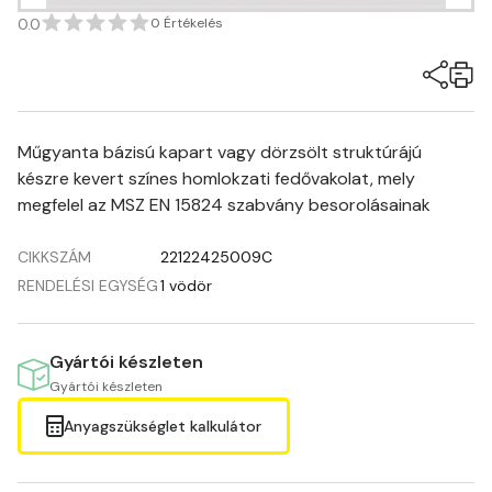
0.0
0 Értékelés
Műgyanta bázisú kapart vagy dörzsölt struktúrájú
készre kevert színes homlokzati fedővakolat, mely
megfelel az MSZ EN 15824 szabvány besorolásainak
CIKKSZÁM
22122425009C
RENDELÉSI EGYSÉG
1 vödör
Gyártói készleten
Gyártói készleten
Anyagszükséglet kalkulátor