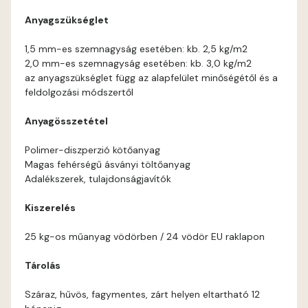
Anyagszükséglet
Corn D
1,5 mm-es szemnagyság esetében: kb. 2,5 kg/m2
2,0 mm-es szemnagyság esetében: kb. 3,0 kg/m2
Cotto C
az anyagszükséglet függ az alapfelület minőségétől és a
feldolgozási módszertől
Cotto D
Anyagösszetétel
Current-red D
Polimer-diszperzió kötőanyag
Magas fehérségű ásványi töltőanyag
Date-brown C
Adalékszerek, tulajdonságjavítók
Kiszerelés
Date-brown D
25 kg-os műanyag vödörben / 24 vödör EU raklapon
Egyptian orange D
Tárolás
Fern D
Száraz, hűvös, fagymentes, zárt helyen eltartható 12