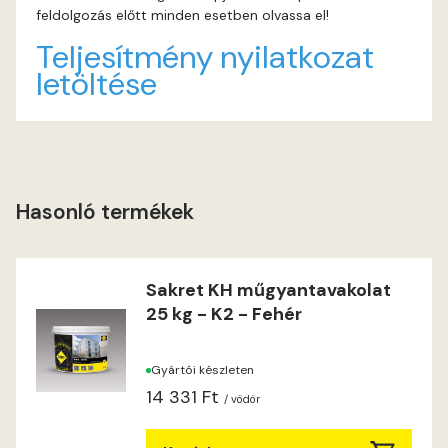
feldolgozás előtt minden esetben olvassa el!
Heide B
Teljesítmény nyilatkozat
letöltése
Indian-yellow C
Indian-yellow D
Lilac B
Hasonló termékek
Lilac C
Sakret KH műgyantavakolat
Lime A
25 kg - K2 - Fehér
Lime B
Gyártói készleten
14 331 Ft
Magnolia C
/ vödör