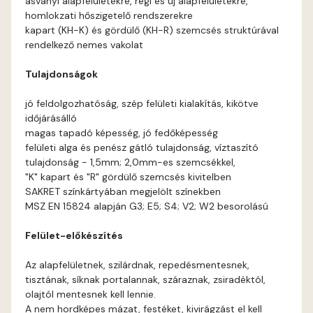
ásványi alapfelületekre, régi és új alapfelületekre,
Apple D
homlokzati hőszigetelő rendszerekre
kapart (KH-K) és gördülő (KH-R) szemcsés struktúrával
Apricot D
rendelkező nemes vakolat
Tulajdonságok
Arsenic B
jó feldolgozhatóság, szép felületi kialakítás, kikötve
Arsenic C
időjárásálló
magas tapadó képesség, jó fedőképesség
felületi alga és penész gátló tulajdonság, víztaszító
Ash B
tulajdonság - 1,5mm; 2,0mm-es szemcsékkel,
"K" kapart és "R" gördülő szemcsés kivitelben
Ash C
SAKRET színkártyában megjelölt színekben
MSZ EN 15824 alapján G3; E5; S4; V2; W2 besorolású
Basalt C
Felület-előkészítés
Basalt D
Az alapfelületnek, szilárdnak, repedésmentesnek,
tisztának, síknak portalannak, száraznak, zsiradéktól,
Blood-orange C
olajtól mentesnek kell lennie.
A nem hordképes mázat, festéket, kivirágzást el kell