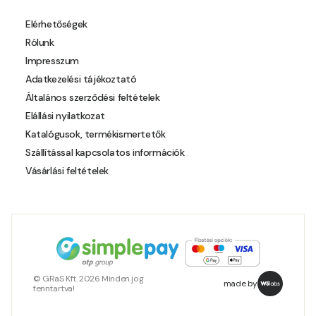
Pear-yellow D
Elérhetőségek
Rólunk
Pheasant-brown D
Impresszum
Adatkezelési tájékoztató
Pistachio C
Általános szerződési feltételek
Elállási nyilatkozat
Polar-blue C
Katalógusok, termékismertetők
Szállítással kapcsolatos információk
Pumpkin D
Vásárlási feltételek
Reddish C
Reddish D
Resin-yellow B
© GRaS Kft. 2026 Minden jog
made by
fenntartva!
Resin-yellow C