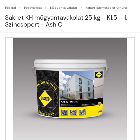
Főoldal
Fedővakolat
Műgyanta vakolat
Kapart szemcsés struktúra
Sakret KH műgyantavakolat 25 kg - K1,5 - II.
Színcsoport - Ash C