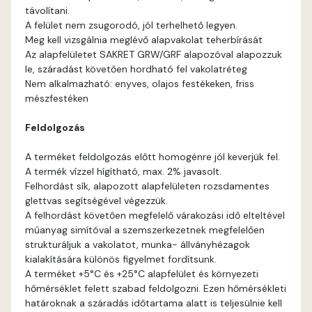
távolítani.
Blood-orange D
A felület nem zsugorodó, jól terhelhető legyen.
Meg kell vizsgálnia meglévő alapvakolat teherbírását
Brick C
Az alapfelületet SAKRET GRW/GRF alapozóval alapozzuk
le, száradást követően hordható fel vakolatréteg
Nem alkalmazható: enyves, olajos festékeken, friss
Brick D
mészfestéken
Caramel B
Feldolgozás
A terméket feldolgozás előtt homogénre jól keverjük fel.
Caramel C
A termék vízzel hígítható, max. 2% javasolt.
Felhordást sík, alapozott alapfelületen rozsdamentes
Citrus B
glettvas segítségével végezzük.
A felhordást követően megfelelő várakozási idő elteltével
műanyag simítóval a szemszerkezetnek megfelelően
Cobalt D
strukturáljuk a vakolatot, munka- állványhézagok
kialakítására különös figyelmet fordítsunk.
Cognac D
A terméket +5°C és +25°C alapfelület és környezeti
hőmérséklet felett szabad feldolgozni. Ezen hőmérsékleti
határoknak a száradás időtartama alatt is teljesülnie kell
Coral D