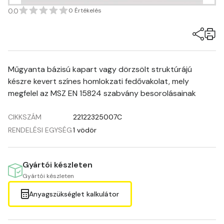
0.0
0 Értékelés
Műgyanta bázisú kapart vagy dörzsölt struktúrájú
készre kevert színes homlokzati fedővakolat, mely
megfelel az MSZ EN 15824 szabvány besorolásainak
CIKKSZÁM
22122325007C
RENDELÉSI EGYSÉG
1 vödör
Gyártói készleten
Gyártói készleten
Anyagszükséglet kalkulátor