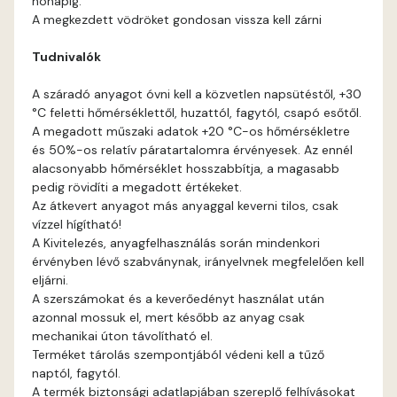
hónapig.
Fig-brown C
A megkezdett vödröket gondosan vissza kell zárni
Tudnivalók
Fig-brown D
A száradó anyagot óvni kell a közvetlen napsütéstől, +30
Fir D
°C feletti hőmérséklettől, huzattól, fagytól, csapó esőtől.
A megadott műszaki adatok +20 °C-os hőmérsékletre
Gecco-green E
és 50%-os relatív páratartalomra érvényesek. Az ennél
alacsonyabb hőmérséklet hosszabbítja, a magasabb
pedig rövidíti a megadott értékeket.
Gold-yellow D
Az átkevert anyagot más anyaggal keverni tilos, csak
vízzel hígítható!
Gold-yellow E
A Kivitelezés, anyagfelhasználás során mindenkori
érvényben lévő szabványnak, irányelvnek megfelelően kell
eljárni.
Graphit C
A szerszámokat és a keverőedényt használat után
azonnal mossuk el, mert később az anyag csak
Graphit D
mechanikai úton távolítható el.
Terméket tárolás szempontjából védeni kell a tűző
naptól, fagytól.
Grass-green D
A termék biztonsági adatlapjában szereplő felhívásokat