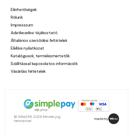
Pear-yellow D
Elérhetőségek
Rólunk
Pheasant-brown D
Impresszum
Adatkezelési tájékoztató
Pistachio C
Általános szerződési feltételek
Elállási nyilatkozat
Polar-blue C
Katalógusok, termékismertetők
Szállítással kapcsolatos információk
Pumpkin D
Vásárlási feltételek
Reddish C
Reddish D
Resin-yellow B
© GRaS Kft. 2026 Minden jog
made by
fenntartva!
Resin-yellow C