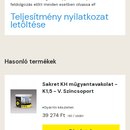
feldolgozás előtt minden esetben olvassa el!
Heide B
Teljesítmény nyilatkozat
letöltése
Indian-yellow C
Indian-yellow D
Lilac B
Hasonló termékek
Lilac C
Sakret KH műgyantavakolat -
Lime A
K1,5 - V. Színcsoport
Lime B
Gyártói készleten
39 274 Ft
Magnolia C
-tól
/ vödör