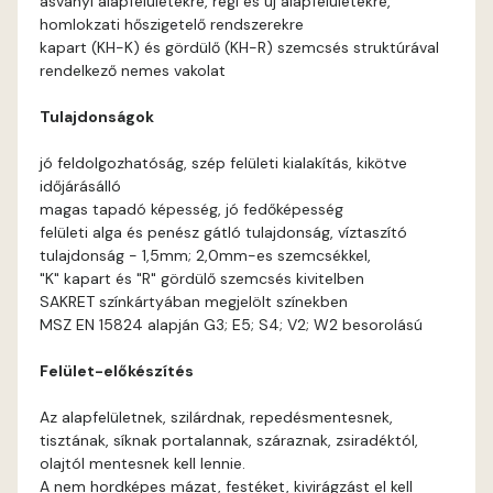
ásványi alapfelületekre, régi és új alapfelületekre,
Apple D
homlokzati hőszigetelő rendszerekre
kapart (KH-K) és gördülő (KH-R) szemcsés struktúrával
Apricot D
rendelkező nemes vakolat
Tulajdonságok
Arsenic B
jó feldolgozhatóság, szép felületi kialakítás, kikötve
Arsenic C
időjárásálló
magas tapadó képesség, jó fedőképesség
felületi alga és penész gátló tulajdonság, víztaszító
Ash B
tulajdonság - 1,5mm; 2,0mm-es szemcsékkel,
"K" kapart és "R" gördülő szemcsés kivitelben
Ash C
SAKRET színkártyában megjelölt színekben
MSZ EN 15824 alapján G3; E5; S4; V2; W2 besorolású
Basalt C
Felület-előkészítés
Basalt D
Az alapfelületnek, szilárdnak, repedésmentesnek,
tisztának, síknak portalannak, száraznak, zsiradéktól,
Blood-orange C
olajtól mentesnek kell lennie.
A nem hordképes mázat, festéket, kivirágzást el kell