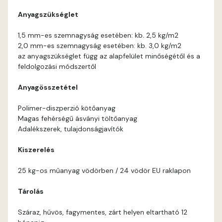
Anyagszükséglet
Corn D
1,5 mm-es szemnagyság esetében: kb. 2,5 kg/m2
2,0 mm-es szemnagyság esetében: kb. 3,0 kg/m2
Cotto C
az anyagszükséglet függ az alapfelület minőségétől és a
feldolgozási módszertől
Cotto D
Anyagösszetétel
Current-red D
Polimer-diszperzió kötőanyag
Magas fehérségű ásványi töltőanyag
Date-brown C
Adalékszerek, tulajdonságjavítók
Kiszerelés
Date-brown D
25 kg-os műanyag vödörben / 24 vödör EU raklapon
Egyptian orange D
Tárolás
Fern D
Száraz, hűvös, fagymentes, zárt helyen eltartható 12