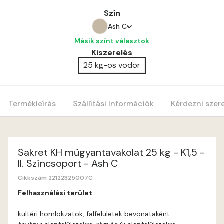
Szín
Ash C
Másik színt választok
Amber C
Kiszerelés
25 kg-os vödör
Amber D
Anticred B
Termékleírás
Szállítási információk
Kérdezni szer
Anticred C
Anticred D
Sakret KH műgyantavakolat 25 kg - K1,5 -
II. Színcsoport - Ash C
Antimony B
Cikkszám 22122325007C
Felhasználási terület
Antimony C
kültéri homlokzatok, falfelületek bevonataként