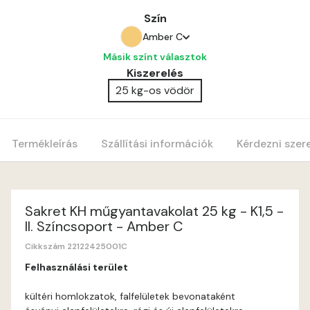
Szín
Amber C
Másik színt választok
Amber C
Kiszerelés
25 kg-os vödör
Amber D
Anticred B
Termékleírás
Szállítási információk
Kérdezni szer
Anticred C
Anticred D
Sakret KH műgyantavakolat 25 kg - K1,5 -
II. Színcsoport - Amber C
Antimony B
Cikkszám 22122425001C
Felhasználási terület
Antimony C
kültéri homlokzatok, falfelületek bevonataként