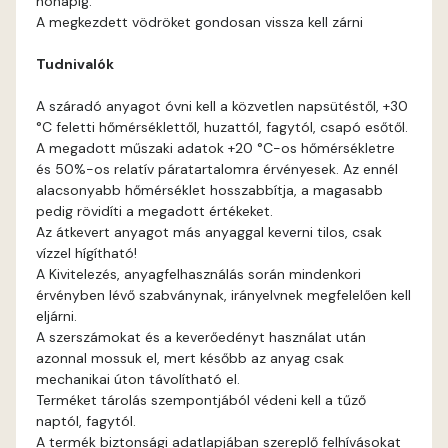
hónapig.
Fig-brown C
A megkezdett vödröket gondosan vissza kell zárni
Tudnivalók
Fig-brown D
A száradó anyagot óvni kell a közvetlen napsütéstől, +30
Fir D
°C feletti hőmérséklettől, huzattól, fagytól, csapó esőtől.
A megadott műszaki adatok +20 °C-os hőmérsékletre
Gecco-green E
és 50%-os relatív páratartalomra érvényesek. Az ennél
alacsonyabb hőmérséklet hosszabbítja, a magasabb
pedig rövidíti a megadott értékeket.
Gold-yellow D
Az átkevert anyagot más anyaggal keverni tilos, csak
vízzel hígítható!
Gold-yellow E
A Kivitelezés, anyagfelhasználás során mindenkori
érvényben lévő szabványnak, irányelvnek megfelelően kell
eljárni.
Graphit C
A szerszámokat és a keverőedényt használat után
azonnal mossuk el, mert később az anyag csak
Graphit D
mechanikai úton távolítható el.
Terméket tárolás szempontjából védeni kell a tűző
naptól, fagytól.
Grass-green D
A termék biztonsági adatlapjában szereplő felhívásokat