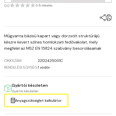
0.0
0 Értékelés
Műgyanta bázisú kapart vagy dörzsölt struktúrájú
készre kevert színes homlokzati fedővakolat, mely
megfelel az MSZ EN 15824 szabvány besorolásainak
CIKKSZÁM
22122425001C
RENDELÉSI EGYSÉG
1 vödör
Gyártói készleten
Gyártói készleten
Anyagszükséglet kalkulátor