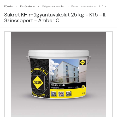
Főoldal
Fedővakolat
Műgyanta vakolat
Kapart szemcsés struktúra
Sakret KH műgyantavakolat 25 kg - K1,5 - II.
Színcsoport - Amber C