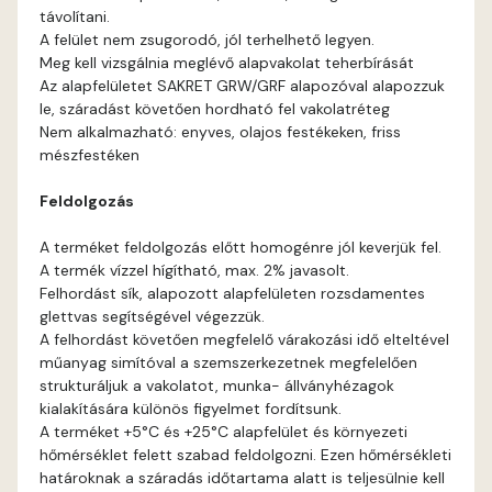
távolítani.
Blood-orange D
A felület nem zsugorodó, jól terhelhető legyen.
Meg kell vizsgálnia meglévő alapvakolat teherbírását
Brick C
Az alapfelületet SAKRET GRW/GRF alapozóval alapozzuk
le, száradást követően hordható fel vakolatréteg
Nem alkalmazható: enyves, olajos festékeken, friss
Brick D
mészfestéken
Caramel B
Feldolgozás
A terméket feldolgozás előtt homogénre jól keverjük fel.
Caramel C
A termék vízzel hígítható, max. 2% javasolt.
Felhordást sík, alapozott alapfelületen rozsdamentes
Citrus B
glettvas segítségével végezzük.
A felhordást követően megfelelő várakozási idő elteltével
műanyag simítóval a szemszerkezetnek megfelelően
Cobalt D
strukturáljuk a vakolatot, munka- állványhézagok
kialakítására különös figyelmet fordítsunk.
Cognac D
A terméket +5°C és +25°C alapfelület és környezeti
hőmérséklet felett szabad feldolgozni. Ezen hőmérsékleti
határoknak a száradás időtartama alatt is teljesülnie kell
Coral D