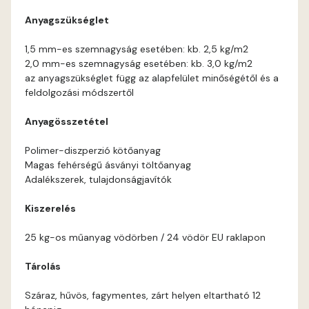
Anyagszükséglet
Corn D
1,5 mm-es szemnagyság esetében: kb. 2,5 kg/m2
2,0 mm-es szemnagyság esetében: kb. 3,0 kg/m2
Cotto C
az anyagszükséglet függ az alapfelület minőségétől és a
feldolgozási módszertől
Cotto D
Anyagösszetétel
Current-red D
Polimer-diszperzió kötőanyag
Magas fehérségű ásványi töltőanyag
Date-brown C
Adalékszerek, tulajdonságjavítók
Kiszerelés
Date-brown D
25 kg-os műanyag vödörben / 24 vödör EU raklapon
Egyptian orange D
Tárolás
Fern D
Száraz, hűvös, fagymentes, zárt helyen eltartható 12