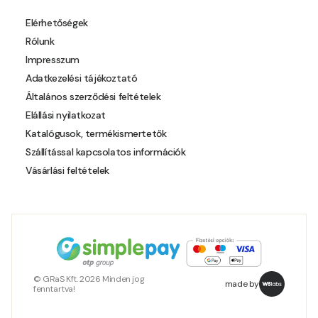
Pear-yellow D
Elérhetőségek
Rólunk
Pheasant-brown D
Impresszum
Adatkezelési tájékoztató
Pistachio C
Általános szerződési feltételek
Elállási nyilatkozat
Polar-blue C
Katalógusok, termékismertetők
Szállítással kapcsolatos információk
Pumpkin D
Vásárlási feltételek
Reddish C
Reddish D
Resin-yellow B
© GRaS Kft. 2026 Minden jog
made by
fenntartva!
Resin-yellow C