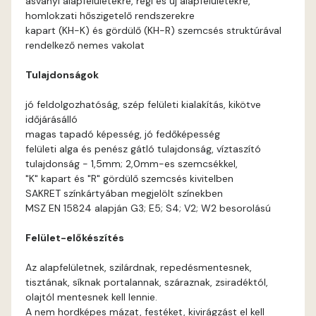
ásványi alapfelületekre, régi és új alapfelületekre,
Apple D
homlokzati hőszigetelő rendszerekre
kapart (KH-K) és gördülő (KH-R) szemcsés struktúrával
Apricot D
rendelkező nemes vakolat
Tulajdonságok
Arsenic B
jó feldolgozhatóság, szép felületi kialakítás, kikötve
Arsenic C
időjárásálló
magas tapadó képesség, jó fedőképesség
felületi alga és penész gátló tulajdonság, víztaszító
Ash B
tulajdonság - 1,5mm; 2,0mm-es szemcsékkel,
"K" kapart és "R" gördülő szemcsés kivitelben
Ash C
SAKRET színkártyában megjelölt színekben
MSZ EN 15824 alapján G3; E5; S4; V2; W2 besorolású
Basalt C
Felület-előkészítés
Basalt D
Az alapfelületnek, szilárdnak, repedésmentesnek,
tisztának, síknak portalannak, száraznak, zsiradéktól,
Blood-orange C
olajtól mentesnek kell lennie.
A nem hordképes mázat, festéket, kivirágzást el kell