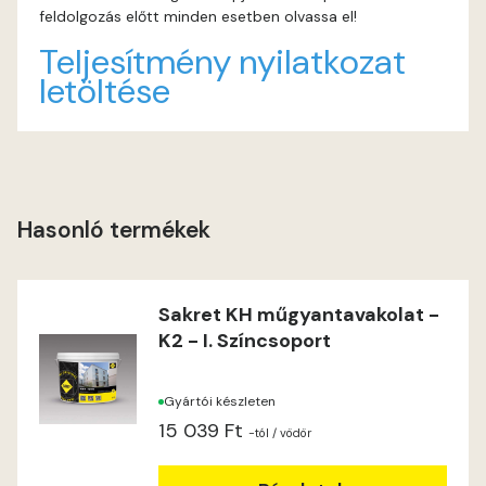
feldolgozás előtt minden esetben olvassa el!
Heide B
Teljesítmény nyilatkozat
letöltése
Indian-yellow C
Indian-yellow D
Lilac B
Hasonló termékek
Lilac C
Sakret KH műgyantavakolat -
Lime A
K2 - I. Színcsoport
Lime B
Gyártói készleten
15 039 Ft
Magnolia C
-tól
/ vödör