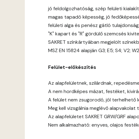
jó feldolgozhatóság, szép felületi kialakít
magas tapadó képesség, jó fedőképess
felületi alga és penész gátló tulajdonsá
"K" kapart és "R" gördülő szemcsés kivit
SAKRET színkártyában megjelölt színek
MSZ EN 15824 alapján G3; E5; S4; V2; W
Felület-előkészítés
Az alapfelületnek, szilárdnak, repedésmen
A nem hordképes mázat, festéket, kivirágz
A felület nem zsugorodó, jól terhelhető 
Meg kell vizsgálnia meglévő alapvakolat 
Az alapfelületet SAKRET GRW/GRF alapoz
Nem alkalmazható: enyves, olajos festék