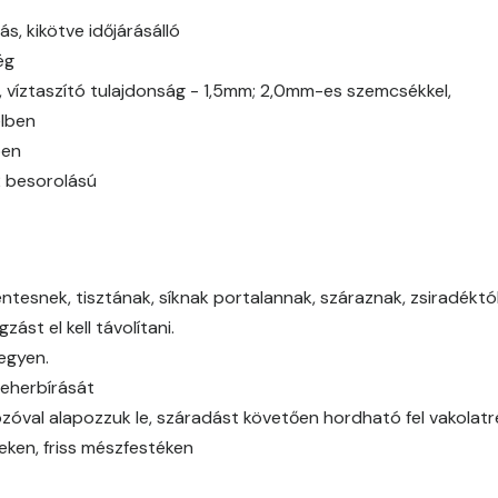
Bone A
ás, kikötve időjárásálló
ég
Bone B
g, víztaszító tulajdonság - 1,5mm; 2,0mm-es szemcsékkel,
elben
Bone C
ben
2 besorolású
Bone D
Bone E
tesnek, tisztának, síknak portalannak, száraznak, zsiradéktól,
Brick E
ást el kell távolítani.
legyen.
Caramel D
teherbírását
óval alapozzuk le, száradást követően hordható fel vakolat
Caramel E
eken, friss mészfestéken
Citrus C