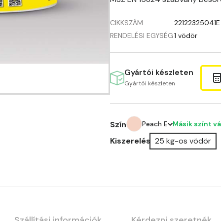
CIKKSZÁM
22122325041E
RENDELÉSI EGYSÉG
1 vödör
Gyártói készleten
Gyártói készleten
Másik színt v
Szín
Peach E
Kiszerelés
25 kg-os vödör
Amber E
Anticred E
Antimony D
Antimony E
Szállítási információk
Kérdezni szeretnék