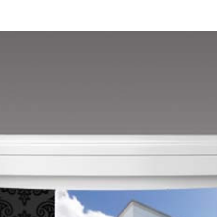
Mandarin E
Mango E
Mouse-grey E
Ocher E
Orange E
Paris-green E
Peach E
Pear-yellow E