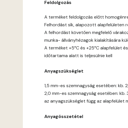
Feldolgozás
A terméket feldolgozás előtt homogénre jó
Felhordást sík, alapozott alapfelületen
A felhordást követően megfelelő várakoz
munka- állványhézagok kialakítására kül
A terméket +5°C és +25°C alapfelület és
időtartama alatt is teljesülnie kell
Anyagszükséglet
1,5 mm-es szemnagyság esetében: kb. 2
2,0 mm-es szemnagyság esetében: kb. 
az anyagszükséglet függ az alapfelület 
Anyagösszetétel