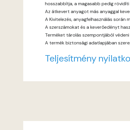
hosszabbítja, a magasabb pedig rövidíti
Az átkevert anyagot más anyaggal keverni
A Kivitelezés, anyagfelhasználás során m
A szerszámokat és a keverőedényt haszn
Terméket tárolás szempontjából védeni ke
A termék biztonsági adatlapjában szerep
Teljesítmény nyilatko