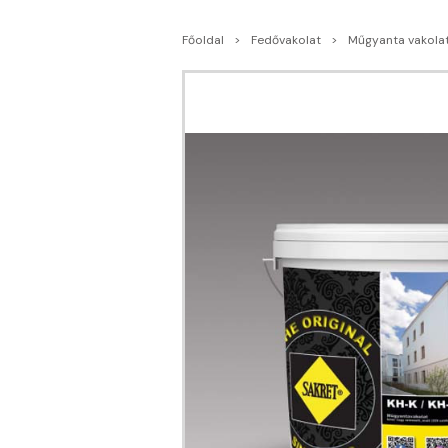
Főoldal
Fedővakolat
Műgyanta vakola