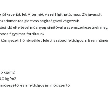
Citrus D
l keverjük fel. A termék vízzel hígítható, max. 2% javasolt.
 rozsdamentes glettvas segítségével végezzük.
Citrus E
ási idő elteltével műanyag simítóval a szemszerkezetnek megfe
Cobalt E
önös figyelmet fordítsunk.
 környezeti hőmérséklet felett szabad feldolgozni. Ezen hőmé
Cognac E
Coral E
Corn E
,5 kg/m2
3,0 kg/m2
Cotto E
minőségétől és a feldolgozási módszertől
Current-red E