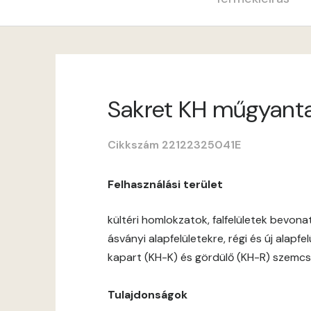
Sakret KH műgyantav
Cikkszám 22122325041E
Felhasználási terület
kültéri homlokzatok, falfelületek bevon
ásványi alapfelületekre, régi és új alapf
kapart (KH-K) és gördülő (KH-R) szemcs
Tulajdonságok