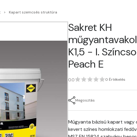
t
Kapart szemcsés struktúra
Sakret KH
műgyantavakol
K1,5 - I. Színcs
Peach E
0.0
0 Értékelés
Megosztás
Műgyanta bázisú kapart vagy d
kevert színes homlokzati fedőv
MSZ EN 15824 szabvány besor