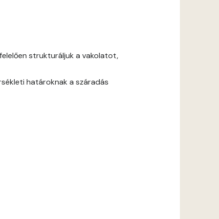
lelően strukturáljuk a vakolatot,
rsékleti határoknak a száradás