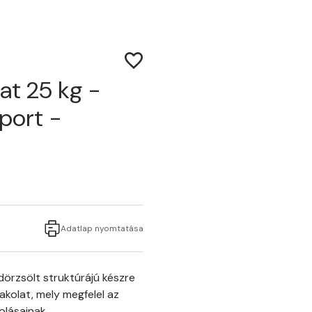
at 25 kg -
oport -
Adatlap nyomtatása
örzsölt struktúrájú készre
akolat, mely megfelel az
olásainak