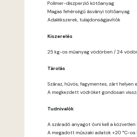
Polimer-diszperzió kötőanyag
Magas fehérségű ásványi töltőanyag
Adalékszerek, tulajdonságjavítók
Kiszerelés
25 kg-os műanyag vödörben / 24 vödör
Tárolás
Száraz, hűvös, fagymentes, zárt helyen e
A megkezdett vödröket gondosan vissza 
Tudnivalók
A száradó anyagot óvni kell a közvetlen 
A megadott műszaki adatok +20 °C-os h