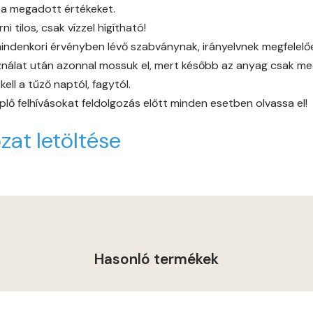
 a megadott értékeket.
Heide E
 tilos, csak vízzel hígítható!
indenkori érvényben lévő szabványnak, irányelvnek megfelelően 
Indian-yellow E
álat után azonnal mossuk el, mert később az anyag csak mech
ll a tűző naptól, fagytól.
Lilac D
lő felhívásokat feldolgozás előtt minden esetben olvassa el!
Lilac E
zat letöltése
Lime C
Lime D
Lime E
Hasonló termékek
Magnolia D
Magnolia E