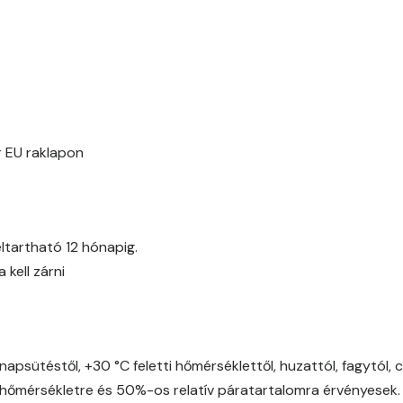
Date-brown E
Egyptian orange E
Fern E
Fig-brown E
 EU raklapon
Fir E
Graphit E
ltartható 12 hónapig.
kell zárni
Grass-green E
Heide C
napsütéstől, +30 °C feletti hőmérséklettől, huzattól, fagytól, 
Heide D
őmérsékletre és 50%-os relatív páratartalomra érvényesek.