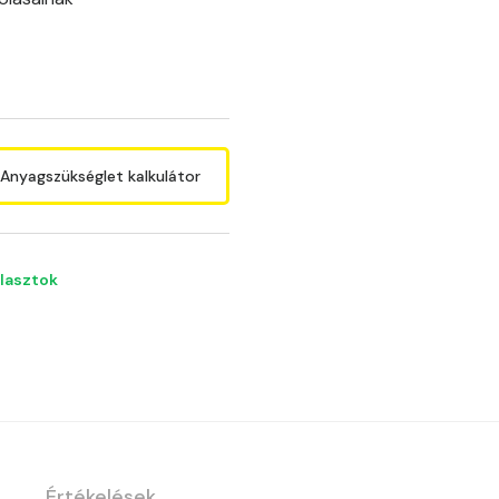
Anyagszükséglet kalkulátor
álasztok
Értékelések