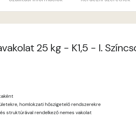
Apple E
Apricot E
akolat 25 kg - K1,5 - I. Színc
Arsenic D
Arsenic E
Ash D
Ash E
ataként
elületekre, homlokzati hőszigetelő rendszerekre
Basalt E
és struktúrával rendelkező nemes vakolat
Blood-orange E