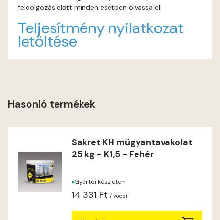
feldolgozás előtt minden esetben olvassa el!
Lime C
Teljesítmény nyilatkozat
letöltése
Lime D
Lime E
Magnolia D
Hasonló termékek
Magnolia E
Sakret KH műgyantavakolat
Mandarin E
25 kg - K1,5 - Fehér
Mango E
Gyártói készleten
14 331 Ft
Mouse-grey E
/ vödör