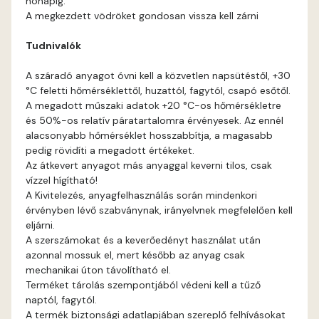
hónapig.
Fir E
A megkezdett vödröket gondosan vissza kell zárni
Tudnivalók
Graphit E
A száradó anyagot óvni kell a közvetlen napsütéstől, +30
Grass-green E
°C feletti hőmérséklettől, huzattól, fagytól, csapó esőtől.
A megadott műszaki adatok +20 °C-os hőmérsékletre
Heide C
és 50%-os relatív páratartalomra érvényesek. Az ennél
alacsonyabb hőmérséklet hosszabbítja, a magasabb
pedig rövidíti a megadott értékeket.
Heide D
Az átkevert anyagot más anyaggal keverni tilos, csak
vízzel hígítható!
Heide E
A Kivitelezés, anyagfelhasználás során mindenkori
érvényben lévő szabványnak, irányelvnek megfelelően kell
eljárni.
Indian-yellow E
A szerszámokat és a keverőedényt használat után
azonnal mossuk el, mert később az anyag csak
Lilac D
mechanikai úton távolítható el.
Terméket tárolás szempontjából védeni kell a tűző
naptól, fagytól.
Lilac E
A termék biztonsági adatlapjában szereplő felhívásokat