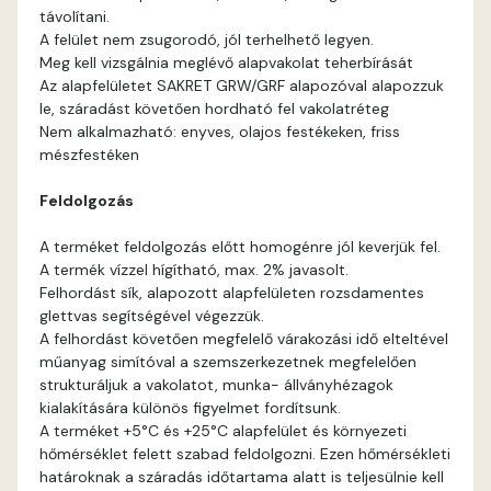
távolítani.
Bone E
A felület nem zsugorodó, jól terhelhető legyen.
Meg kell vizsgálnia meglévő alapvakolat teherbírását
Brick E
Az alapfelületet SAKRET GRW/GRF alapozóval alapozzuk
le, száradást követően hordható fel vakolatréteg
Nem alkalmazható: enyves, olajos festékeken, friss
Caramel D
mészfestéken
Caramel E
Feldolgozás
A terméket feldolgozás előtt homogénre jól keverjük fel.
Citrus C
A termék vízzel hígítható, max. 2% javasolt.
Felhordást sík, alapozott alapfelületen rozsdamentes
Citrus D
glettvas segítségével végezzük.
A felhordást követően megfelelő várakozási idő elteltével
műanyag simítóval a szemszerkezetnek megfelelően
Citrus E
strukturáljuk a vakolatot, munka- állványhézagok
kialakítására különös figyelmet fordítsunk.
Cobalt E
A terméket +5°C és +25°C alapfelület és környezeti
hőmérséklet felett szabad feldolgozni. Ezen hőmérsékleti
határoknak a száradás időtartama alatt is teljesülnie kell
Cognac E