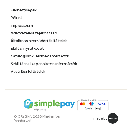
Polar-blue E
Elérhetőségek
Rólunk
Pumpkin E
Impresszum
Adatkezelési tájékoztató
Reddish E
Általános szerződési feltételek
Elállási nyilatkozat
Resin-yellow D
Katalógusok, termékismertetők
Szállítással kapcsolatos információk
Resin-yellow E
Vásárlási feltételek
Roll D
Roll E
Rose E
© GRaS Kft. 2026 Minden jog
made by
fenntartva!
Rust E