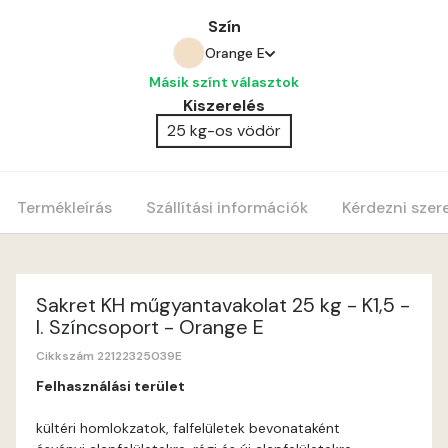
Szín
Orange E
Másik színt választok
Amber E
Kiszerelés
25 kg-os vödör
Anticred E
Antimony D
Termékleírás
Szállítási információk
Kérdezni szer
Antimony E
Apple E
Sakret KH műgyantavakolat 25 kg - K1,5 -
I. Színcsoport - Orange E
Apricot E
Cikkszám 22122325039E
Felhasználási terület
Arsenic D
kültéri homlokzatok, falfelületek bevonataként