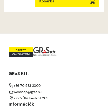
Ocher E
Kosárba
Orange E
Paris-green E
Peach E
Pear-yellow E
Pheasant-brown E
GRaS Kft.
Pistachio D
+36 70 533 3000
Pistachio E
webshop@gras.hu
2225 Üllő, Pesti út 209.
Polar-blue D
Információk