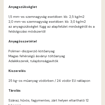
Anyagszükséglet
Coral E
1,5 mm-es szemnagyság esetében: kb. 2,5 kg/m2
2,0 mm-es szemnagyság esetében: kb. 3,0 kg/m2
Corn E
az anyagszükséglet függ az alapfelület minőségétől és a
feldolgozási módszertől
Cotto E
Anyagösszetétel
Current-red E
Polimer-diszperzió kötőanyag
Magas fehérségű ásványi töltőanyag
Date-brown E
Adalékszerek, tulajdonságjavítók
Kiszerelés
Egyptian orange E
25 kg-os műanyag vödörben / 24 vödör EU raklapon
Fern E
Tárolás
Fig-brown E
Száraz, hűvös, fagymentes, zárt helyen eltartható 12