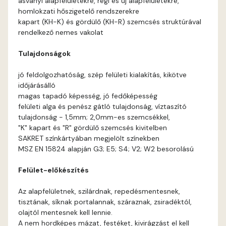
ásványi alapfelületekre, régi és új alapfelületekre,
Arsenic E
homlokzati hőszigetelő rendszerekre
kapart (KH-K) és gördülő (KH-R) szemcsés struktúrával
Ash D
rendelkező nemes vakolat
Tulajdonságok
Ash E
jó feldolgozhatóság, szép felületi kialakítás, kikötve
Basalt E
időjárásálló
magas tapadó képesség, jó fedőképesség
felületi alga és penész gátló tulajdonság, víztaszító
Blood-orange E
tulajdonság - 1,5mm; 2,0mm-es szemcsékkel,
"K" kapart és "R" gördülő szemcsés kivitelben
Bone A
SAKRET színkártyában megjelölt színekben
MSZ EN 15824 alapján G3; E5; S4; V2; W2 besorolású
Bone B
Felület-előkészítés
Bone C
Az alapfelületnek, szilárdnak, repedésmentesnek,
tisztának, síknak portalannak, száraznak, zsiradéktól,
Bone D
olajtól mentesnek kell lennie.
A nem hordképes mázat, festéket, kivirágzást el kell