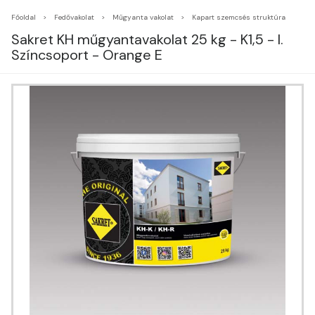
Főoldal
Fedővakolat
Műgyanta vakolat
Kapart szemcsés struktúra
Sakret KH műgyantavakolat 25 kg - K1,5 - I.
Színcsoport - Orange E