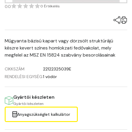
0.0
0 Értékelés
Műgyanta bázisú kapart vagy dörzsölt struktúrájú
készre kevert színes homlokzati fedővakolat, mely
megfelel az MSZ EN 15824 szabvány besorolásainak
CIKKSZÁM
22122325039E
RENDELÉSI EGYSÉG
1 vödör
Gyártói készleten
Gyártói készleten
Anyagszükséglet kalkulátor