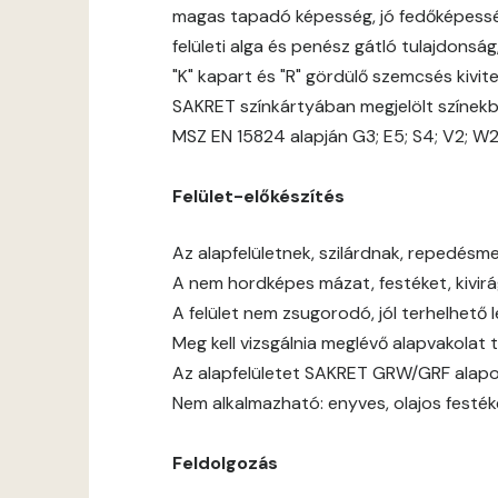
magas tapadó képesség, jó fedőképess
felületi alga és penész gátló tulajdonsá
"K" kapart és "R" gördülő szemcsés kivit
SAKRET színkártyában megjelölt színek
MSZ EN 15824 alapján G3; E5; S4; V2; W
Felület-előkészítés
Az alapfelületnek, szilárdnak, repedésmen
A nem hordképes mázat, festéket, kivirágz
A felület nem zsugorodó, jól terhelhető 
Meg kell vizsgálnia meglévő alapvakolat 
Az alapfelületet SAKRET GRW/GRF alapoz
Nem alkalmazható: enyves, olajos festék
Feldolgozás