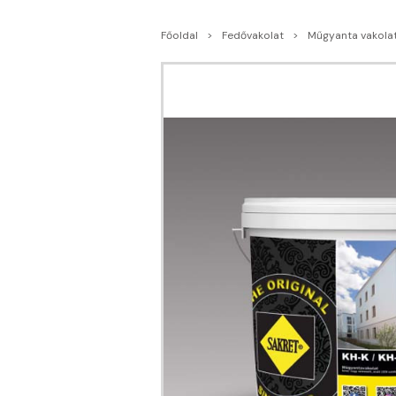
Főoldal
Fedővakolat
Műgyanta vakola