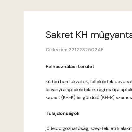
Sakret KH műgyantava
Cikkszám 22122325024E
Felhasználási terület
kültéri homlokzatok, falfelületek bevon
ásványi alapfelületekre, régi és új alapf
kapart (KH-K) és gördülő (KH-R) szemcs
Tulajdonságok
jó feldolgozhatóság, szép felületi kialakít