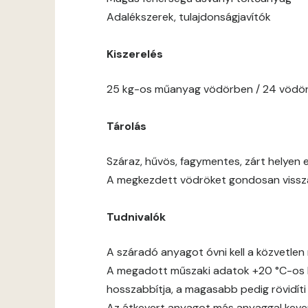
Adalékszerek, tulajdonságjavítók
Kiszerelés
25 kg-os műanyag vödörben / 24 vödör
Tárolás
Száraz, hűvös, fagymentes, zárt helyen e
A megkezdett vödröket gondosan vissza 
Tudnivalók
A száradó anyagot óvni kell a közvetlen 
A megadott műszaki adatok +20 °C-os h
hosszabbítja, a magasabb pedig rövidíti
Az átkevert anyagot más anyaggal keverni