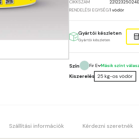
CIKKSZÁM
22122325024
RENDELÉSI EGYSÉG
1 vödör
Gyártói készleten
Gyártói készleten
Másik színt válas
Szín
Fir E
Kiszerelés
25 kg-os vödör
Amber E
Anticred E
Antimony D
Antimony E
Szállítási információk
Kérdezni szeretnék