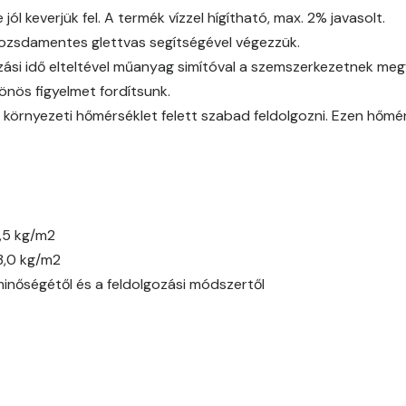
l keverjük fel. A termék vízzel hígítható, max. 2% javasolt.
 rozsdamentes glettvas segítségével végezzük.
Citrus E
ási idő elteltével műanyag simítóval a szemszerkezetnek megfe
Cobalt E
önös figyelmet fordítsunk.
 környezeti hőmérséklet felett szabad feldolgozni. Ezen hőmé
Cognac E
Coral E
Corn E
,5 kg/m2
3,0 kg/m2
Cotto E
minőségétől és a feldolgozási módszertől
Current-red E
Date-brown E