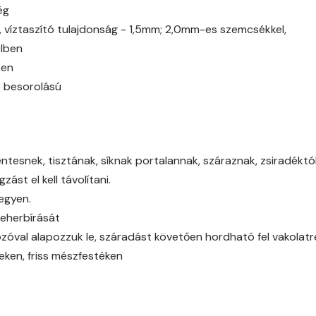
ég
Bone B
g, víztaszító tulajdonság - 1,5mm; 2,0mm-es szemcsékkel,
elben
Bone C
ben
2 besorolású
Bone D
Bone E
tesnek, tisztának, síknak portalannak, száraznak, zsiradéktól,
Brick E
ást el kell távolítani.
legyen.
Caramel D
teherbírását
óval alapozzuk le, száradást követően hordható fel vakolat
Caramel E
eken, friss mészfestéken
Citrus C
Citrus D