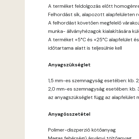
A terméket feldolgozás előtt homogénre jó
Felhordást sík, alapozott alapfelületen
A felhordást követően megfelelő várakoz
munka- állványhézagok kialakítására kül
A terméket +5°C és +25°C alapfelület és
időtartama alatt is teljesülnie kell
Anyagszükséglet
1,5 mm-es szemnagyság esetében: kb. 2
2,0 mm-es szemnagyság esetében: kb. 
az anyagszükséglet függ az alapfelület 
Anyagösszetétel
Polimer-diszperzió kötőanyag
Magas fehérségű ásványi töltőanyag