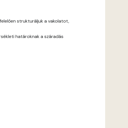
lelően strukturáljuk a vakolatot,
rsékleti határoknak a száradás