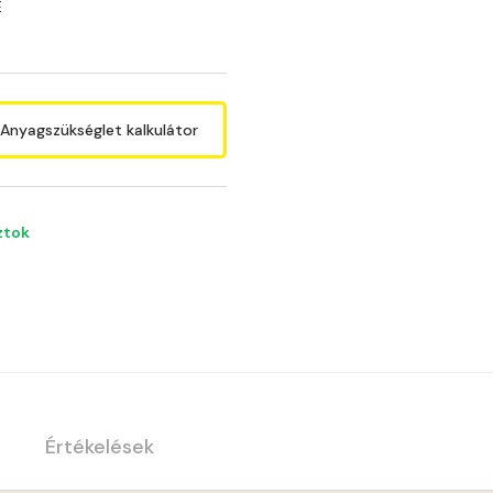
E
Anyagszükséglet kalkulátor
ztok
Értékelések