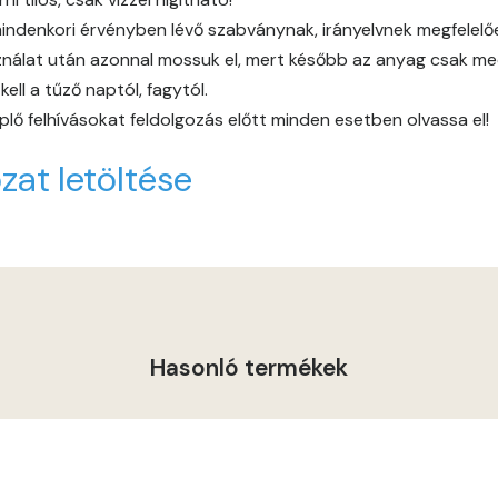
indenkori érvényben lévő szabványnak, irányelvnek megfelelően 
Indian-yellow E
álat után azonnal mossuk el, mert később az anyag csak mech
ll a tűző naptól, fagytól.
Lilac D
lő felhívásokat feldolgozás előtt minden esetben olvassa el!
Lilac E
zat letöltése
Lime C
Lime D
Lime E
Hasonló termékek
Magnolia D
Magnolia E