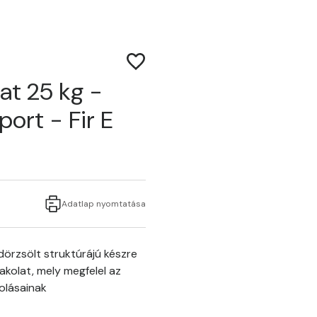
at 25 kg -
oport - Fir E
Adatlap nyomtatása
örzsölt struktúrájú készre
akolat, mely megfelel az
olásainak