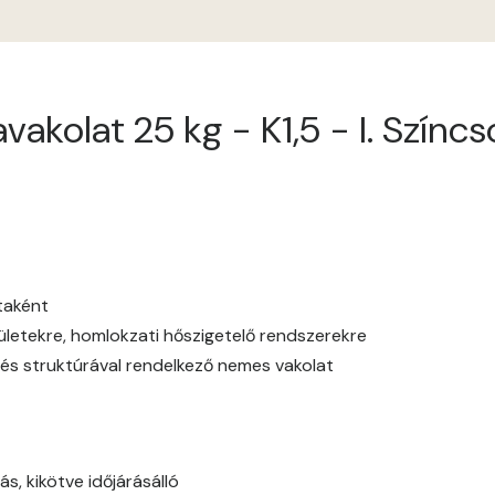
Apple E
Apricot E
kolat 25 kg - K1,5 - I. Színcso
Arsenic D
Arsenic E
Ash D
Ash E
ataként
elületekre, homlokzati hőszigetelő rendszerekre
Basalt E
és struktúrával rendelkező nemes vakolat
Blood-orange E
Bone A
ás, kikötve időjárásálló