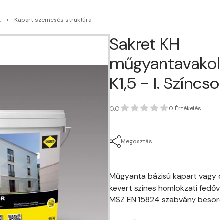
t
Kapart szemcsés struktúra
Sakret KH
műgyantavakol
K1,5 - I. Színcs
0.0
0 Értékelés
Megosztás
Műgyanta bázisú kapart vagy d
kevert színes homlokzati fedőv
MSZ EN 15824 szabvány besor