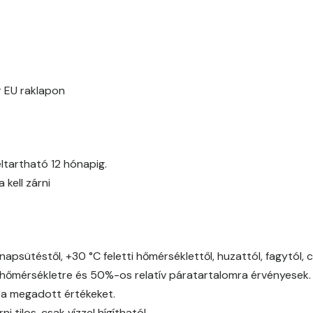
Egyptian orange E
Fern E
Fig-brown E
 EU raklapon
Fir E
Graphit E
ltartható 12 hónapig.
kell zárni
Grass-green E
Heide C
napsütéstől, +30 °C feletti hőmérséklettől, huzattól, fagytól, 
Heide D
őmérsékletre és 50%-os relatív páratartalomra érvényesek.
 a megadott értékeket.
Heide E
 tilos, csak vízzel hígítható!