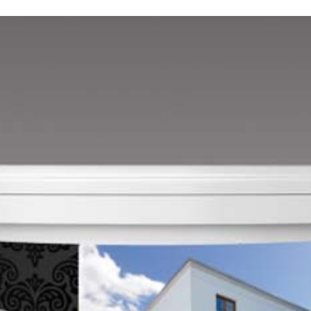
Mandarin E
Mango E
Mouse-grey E
Ocher E
Orange E
Paris-green E
Peach E
Pear-yellow E
Pheasant-brown E