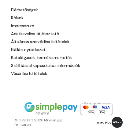
Polar-blue E
Elérhetőségek
Rólunk
Pumpkin E
Impresszum
Adatkezelési tájékoztató
Reddish E
Általános szerződési feltételek
Elállási nyilatkozat
Resin-yellow D
Katalógusok, termékismertetők
Szállítással kapcsolatos információk
Resin-yellow E
Vásárlási feltételek
Roll D
Roll E
Rose E
© GRaS Kft. 2026 Minden jog
made by
fenntartva!
Rust E