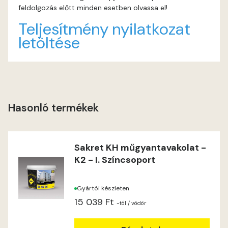
feldolgozás előtt minden esetben olvassa el!
Lime C
Teljesítmény nyilatkozat
letöltése
Lime D
Lime E
Magnolia D
Hasonló termékek
Magnolia E
Sakret KH műgyantavakolat -
Mandarin E
K2 - I. Színcsoport
Mango E
Gyártói készleten
15 039 Ft
Mouse-grey E
-tól
/ vödör