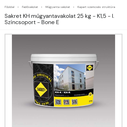
Főoldal
Fedővakolat
Műgyanta vakolat
Kapart szemcsés struktúra
Sakret KH műgyantavakolat 25 kg - K1,5 - I.
Színcsoport - Bone E