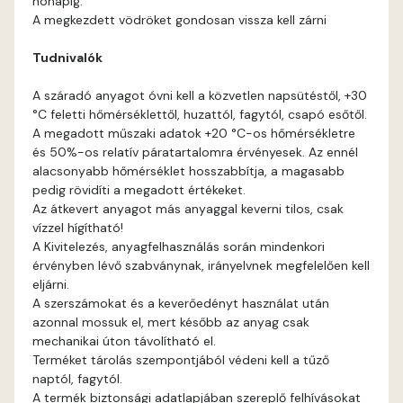
hónapig.
Fir E
A megkezdett vödröket gondosan vissza kell zárni
Tudnivalók
Graphit E
A száradó anyagot óvni kell a közvetlen napsütéstől, +30
Grass-green E
°C feletti hőmérséklettől, huzattól, fagytól, csapó esőtől.
A megadott műszaki adatok +20 °C-os hőmérsékletre
Heide C
és 50%-os relatív páratartalomra érvényesek. Az ennél
alacsonyabb hőmérséklet hosszabbítja, a magasabb
pedig rövidíti a megadott értékeket.
Heide D
Az átkevert anyagot más anyaggal keverni tilos, csak
vízzel hígítható!
Heide E
A Kivitelezés, anyagfelhasználás során mindenkori
érvényben lévő szabványnak, irányelvnek megfelelően kell
eljárni.
Indian-yellow E
A szerszámokat és a keverőedényt használat után
azonnal mossuk el, mert később az anyag csak
Lilac D
mechanikai úton távolítható el.
Terméket tárolás szempontjából védeni kell a tűző
naptól, fagytól.
Lilac E
A termék biztonsági adatlapjában szereplő felhívásokat