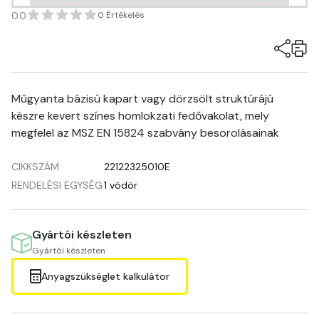
0.0
0 Értékelés
Műgyanta bázisú kapart vagy dörzsölt struktúrájú
készre kevert színes homlokzati fedővakolat, mely
megfelel az MSZ EN 15824 szabvány besorolásainak
CIKKSZÁM
22122325010E
RENDELÉSI EGYSÉG
1 vödör
Gyártói készleten
Gyártói készleten
Anyagszükséglet kalkulátor