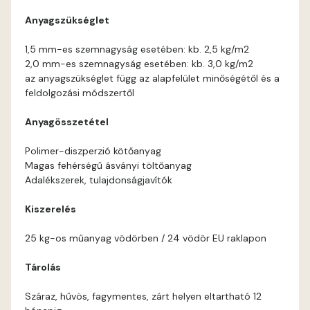
Anyagszükséglet
Coral E
1,5 mm-es szemnagyság esetében: kb. 2,5 kg/m2
2,0 mm-es szemnagyság esetében: kb. 3,0 kg/m2
Corn E
az anyagszükséglet függ az alapfelület minőségétől és a
feldolgozási módszertől
Cotto E
Anyagösszetétel
Current-red E
Polimer-diszperzió kötőanyag
Magas fehérségű ásványi töltőanyag
Date-brown E
Adalékszerek, tulajdonságjavítók
Kiszerelés
Egyptian orange E
25 kg-os műanyag vödörben / 24 vödör EU raklapon
Fern E
Tárolás
Fig-brown E
Száraz, hűvös, fagymentes, zárt helyen eltartható 12