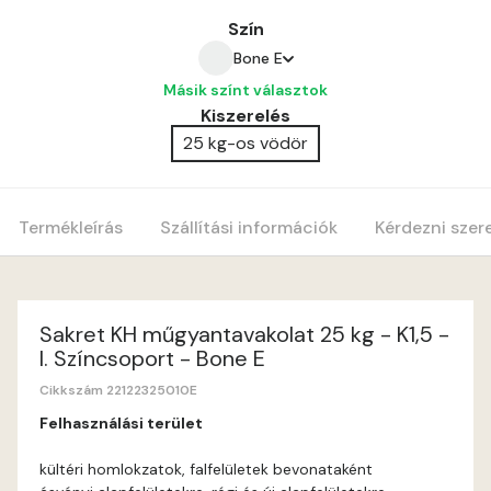
Szín
Bone E
Másik színt választok
Amber E
Kiszerelés
25 kg-os vödör
Anticred E
Antimony D
Termékleírás
Szállítási információk
Kérdezni szer
Antimony E
Apple E
Sakret KH műgyantavakolat 25 kg - K1,5 -
I. Színcsoport - Bone E
Apricot E
Cikkszám 22122325010E
Felhasználási terület
Arsenic D
kültéri homlokzatok, falfelületek bevonataként