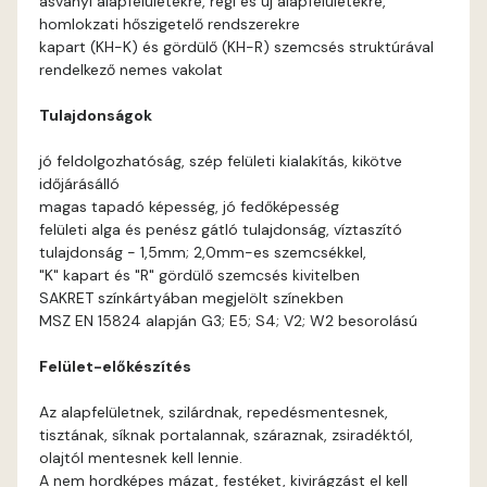
ásványi alapfelületekre, régi és új alapfelületekre,
Arsenic E
homlokzati hőszigetelő rendszerekre
kapart (KH-K) és gördülő (KH-R) szemcsés struktúrával
Ash D
rendelkező nemes vakolat
Tulajdonságok
Ash E
jó feldolgozhatóság, szép felületi kialakítás, kikötve
Basalt E
időjárásálló
magas tapadó képesség, jó fedőképesség
felületi alga és penész gátló tulajdonság, víztaszító
Blood-orange E
tulajdonság - 1,5mm; 2,0mm-es szemcsékkel,
"K" kapart és "R" gördülő szemcsés kivitelben
Bone A
SAKRET színkártyában megjelölt színekben
MSZ EN 15824 alapján G3; E5; S4; V2; W2 besorolású
Bone B
Felület-előkészítés
Bone C
Az alapfelületnek, szilárdnak, repedésmentesnek,
tisztának, síknak portalannak, száraznak, zsiradéktól,
Bone D
olajtól mentesnek kell lennie.
A nem hordképes mázat, festéket, kivirágzást el kell