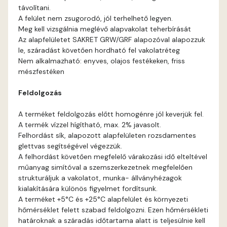
távolítani.
Bone E
A felület nem zsugorodó, jól terhelhető legyen.
Meg kell vizsgálnia meglévő alapvakolat teherbírását
Brick E
Az alapfelületet SAKRET GRW/GRF alapozóval alapozzuk
le, száradást követően hordható fel vakolatréteg
Nem alkalmazható: enyves, olajos festékeken, friss
Caramel D
mészfestéken
Caramel E
Feldolgozás
A terméket feldolgozás előtt homogénre jól keverjük fel.
Citrus C
A termék vízzel hígítható, max. 2% javasolt.
Felhordást sík, alapozott alapfelületen rozsdamentes
Citrus D
glettvas segítségével végezzük.
A felhordást követően megfelelő várakozási idő elteltével
műanyag simítóval a szemszerkezetnek megfelelően
Citrus E
strukturáljuk a vakolatot, munka- állványhézagok
kialakítására különös figyelmet fordítsunk.
Cobalt E
A terméket +5°C és +25°C alapfelület és környezeti
hőmérséklet felett szabad feldolgozni. Ezen hőmérsékleti
határoknak a száradás időtartama alatt is teljesülnie kell
Cognac E