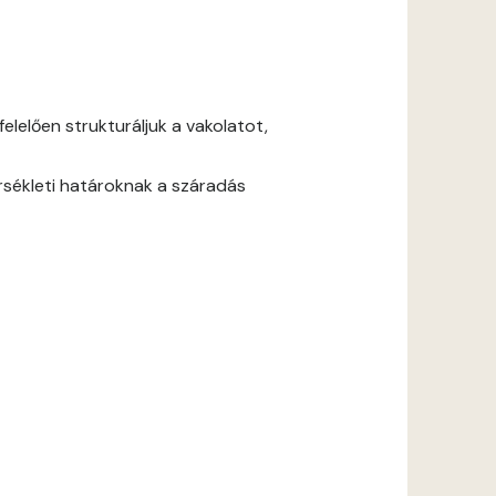
lelően strukturáljuk a vakolatot,
rsékleti határoknak a száradás