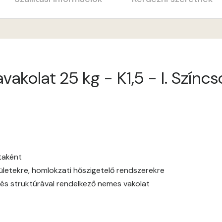
Apple E
Apricot E
akolat 25 kg - K1,5 - I. Színc
Arsenic D
Arsenic E
Ash D
Ash E
ataként
elületekre, homlokzati hőszigetelő rendszerekre
Basalt E
és struktúrával rendelkező nemes vakolat
Blood-orange E