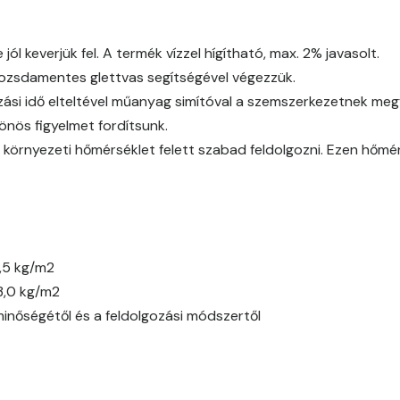
Citrus D
l keverjük fel. A termék vízzel hígítható, max. 2% javasolt.
 rozsdamentes glettvas segítségével végezzük.
Citrus E
ási idő elteltével műanyag simítóval a szemszerkezetnek megfe
Cobalt E
önös figyelmet fordítsunk.
 környezeti hőmérséklet felett szabad feldolgozni. Ezen hőmé
Cognac E
Coral E
Corn E
,5 kg/m2
3,0 kg/m2
Cotto E
minőségétől és a feldolgozási módszertől
Current-red E