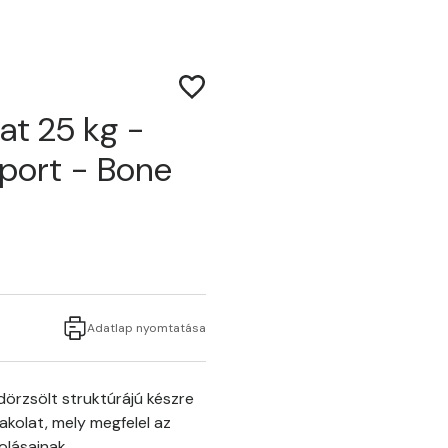
at 25 kg -
soport - Bone
Adatlap nyomtatása
örzsölt struktúrájú készre
akolat, mely megfelel az
olásainak