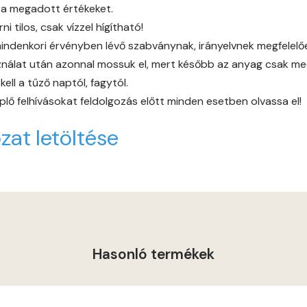
 a megadott értékeket.
Heide E
 tilos, csak vízzel hígítható!
indenkori érvényben lévő szabványnak, irányelvnek megfelelően 
Indian-yellow E
álat után azonnal mossuk el, mert később az anyag csak mech
ll a tűző naptól, fagytól.
Lilac D
lő felhívásokat feldolgozás előtt minden esetben olvassa el!
Lilac E
zat letöltése
Lime C
Lime D
Lime E
Hasonló termékek
Magnolia D
Magnolia E