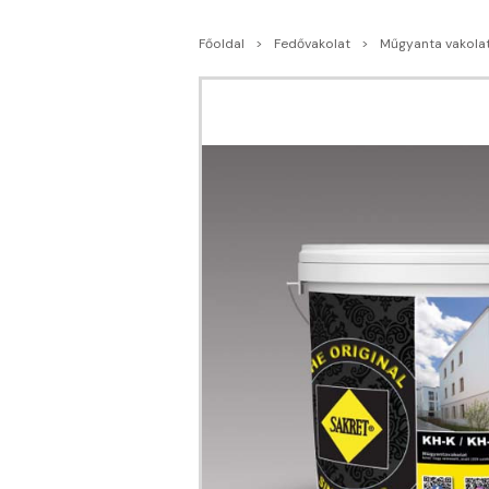
Főoldal
Fedővakolat
Műgyanta vakola