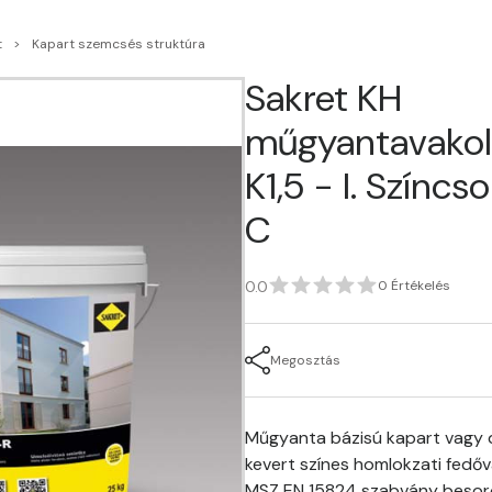
t
Kapart szemcsés struktúra
Sakret KH
műgyantavakol
K1,5 - I. Színc
C
0.0
0 Értékelés
Megosztás
Műgyanta bázisú kapart vagy d
kevert színes homlokzati fedőv
MSZ EN 15824 szabvány besor