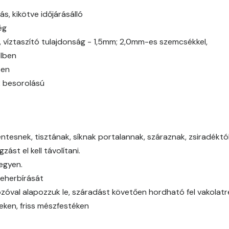
Bone A
ás, kikötve időjárásálló
ég
Bone B
g, víztaszító tulajdonság - 1,5mm; 2,0mm-es szemcsékkel,
elben
Bone C
ben
2 besorolású
Bone D
Bone E
tesnek, tisztának, síknak portalannak, száraznak, zsiradéktól,
Brick E
ást el kell távolítani.
legyen.
Caramel D
teherbírását
óval alapozzuk le, száradást követően hordható fel vakolat
Caramel E
eken, friss mészfestéken
Citrus C