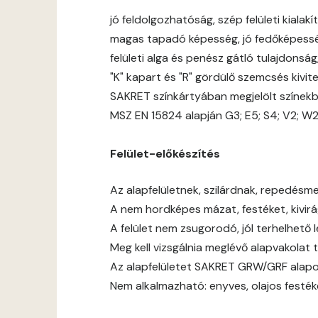
jó feldolgozhatóság, szép felületi kialakít
magas tapadó képesség, jó fedőképess
felületi alga és penész gátló tulajdonsá
"K" kapart és "R" gördülő szemcsés kivit
SAKRET színkártyában megjelölt színek
MSZ EN 15824 alapján G3; E5; S4; V2; W
Felület-előkészítés
Az alapfelületnek, szilárdnak, repedésmen
A nem hordképes mázat, festéket, kivirágz
A felület nem zsugorodó, jól terhelhető 
Meg kell vizsgálnia meglévő alapvakolat 
Az alapfelületet SAKRET GRW/GRF alapoz
Nem alkalmazható: enyves, olajos festék