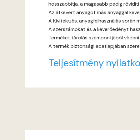
hosszabbítja, a magasabb pedig rövidíti
Az átkevert anyagot más anyaggal keverni
A Kivitelezés, anyagfelhasználás során m
A szerszámokat és a keverőedényt haszn
Terméket tárolás szempontjából védeni ke
A termék biztonsági adatlapjában szerep
Teljesítmény nyilatko