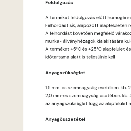
Feldolgozás
A terméket feldolgozás előtt homogénre jó
Felhordást sík, alapozott alapfelületen
A felhordást követően megfelelő várakoz
munka- állványhézagok kialakítására kül
A terméket +5°C és +25°C alapfelület és
időtartama alatt is teljesülnie kell
Anyagszükséglet
1,5 mm-es szemnagyság esetében: kb. 2
2,0 mm-es szemnagyság esetében: kb. 
az anyagszükséglet függ az alapfelület 
Anyagösszetétel