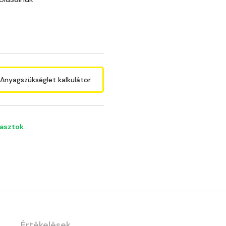
C
Anyagszükséglet kalkulátor
lasztok
Értékelések