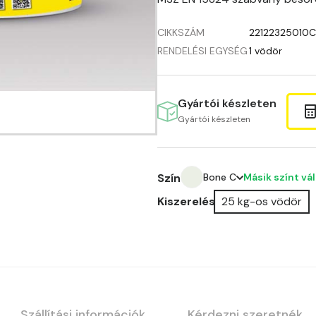
CIKKSZÁM
22122325010
RENDELÉSI EGYSÉG
1 vödör
Gyártói készleten
Gyártói készleten
Másik színt vá
Szín
Bone C
Kiszerelés
25 kg-os vödör
Amber E
Anticred E
Antimony D
Antimony E
Szállítási információk
Kérdezni szeretnék