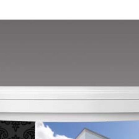
Mandarin E
Mango E
Mouse-grey E
Ocher E
Orange E
Paris-green E
Peach E
Pear-yellow E