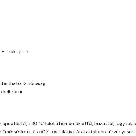
Date-brown E
Egyptian orange E
Fern E
Fig-brown E
 EU raklapon
Fir E
Graphit E
ltartható 12 hónapig.
kell zárni
Grass-green E
Heide C
napsütéstől, +30 °C feletti hőmérséklettől, huzattól, fagytól, 
Heide D
őmérsékletre és 50%-os relatív páratartalomra érvényesek.