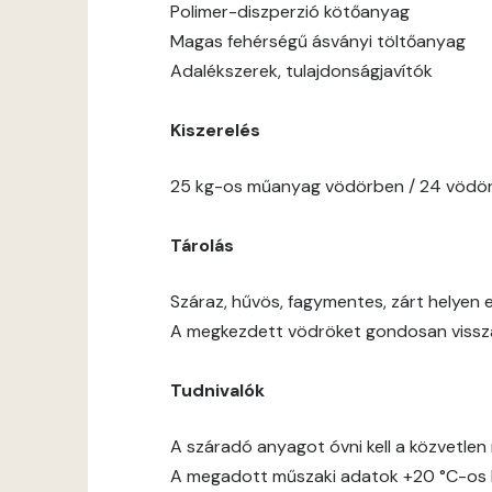
Polimer-diszperzió kötőanyag
Magas fehérségű ásványi töltőanyag
Adalékszerek, tulajdonságjavítók
Kiszerelés
25 kg-os műanyag vödörben / 24 vödör
Tárolás
Száraz, hűvös, fagymentes, zárt helyen e
A megkezdett vödröket gondosan vissza 
Tudnivalók
A száradó anyagot óvni kell a közvetlen 
A megadott műszaki adatok +20 °C-os h