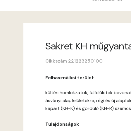
Sakret KH műgyantav
Cikkszám 22122325010C
Felhasználási terület
kültéri homlokzatok, falfelületek bevon
ásványi alapfelületekre, régi és új alapf
kapart (KH-K) és gördülő (KH-R) szemcs
Tulajdonságok