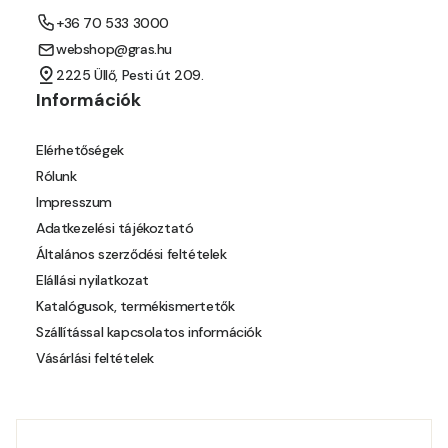
+36 70 533 3000
Mouse-grey C
webshop@gras.hu
2225 Üllő, Pesti út 209.
Ocher C
Információk
Orange C
Elérhetőségek
Rólunk
Paris-green B
Impresszum
Adatkezelési tájékoztató
Paris-green C
Általános szerződési feltételek
Elállási nyilatkozat
Peach C
Katalógusok, termékismertetők
Szállítással kapcsolatos információk
Pear-yellow B
Vásárlási feltételek
Pear-yellow C
Pheasant-brown B