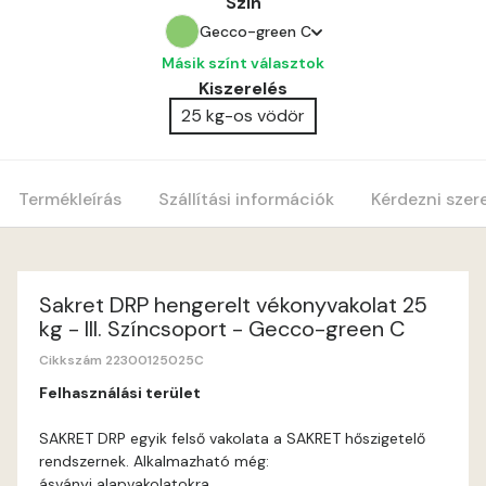
Szín
Gecco-green C
Másik színt választok
Anticred A
Kiszerelés
25 kg-os vödör
Antimony A
Apple C
Termékleírás
Szállítási információk
Kérdezni szer
Apricot B
Apricot C
Sakret DRP hengerelt vékonyvakolat 25
kg - III. Színcsoport - Gecco-green C
Arsenic A
Cikkszám 22300125025C
Felhasználási terület
Ash A
SAKRET DRP egyik felső vakolata a SAKRET hőszigetelő
rendszernek. Alkalmazható még:
Basalt A
ásványi alapvakolatokra