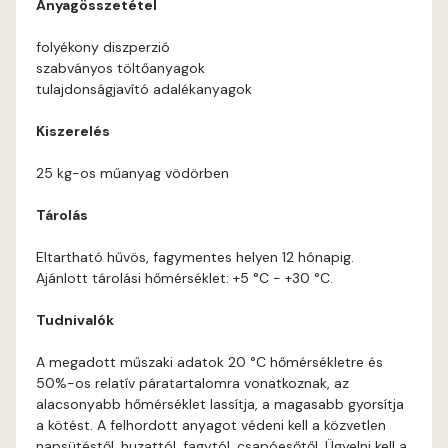
Anyagösszetétel
Current-red C
folyékony diszperzió
szabványos töltőanyagok
Date-brown B
tulajdonságjavító adalékanyagok
Egyptian orange C
Kiszerelés
25 kg-os műanyag vödörben
Fern B
Tárolás
Fern C
Eltartható hűvös, fagymentes helyen 12 hónapig.
Ajánlott tárolási hőmérséklet: +5 °C - +30 °C.
Fig-brown B
Tudnivalók
Fir B
A megadott műszaki adatok 20 °C hőmérsékletre és
50%-os relatív páratartalomra vonatkoznak, az
Fir C
alacsonyabb hőmérséklet lassítja, a magasabb gyorsítja
a kötést. A felhordott anyagot védeni kell a közvetlen
Gecco-green B
napsütéstől, huzattól, fagytól, csapóesőtől. Ügyelni kell a