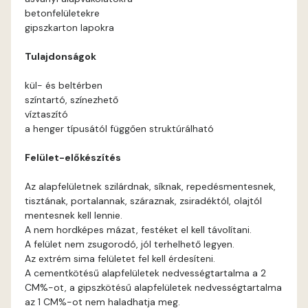
betonfelületekre
Basalt B
gipszkarton lapokra
Tulajdonságok
Blood-orange B
kül- és beltérben
Brick A
színtartó, színezhető
víztaszító
a henger típusától függően struktúrálható
Brick B
Felület-előkészítés
Caramel A
Az alapfelületnek szilárdnak, síknak, repedésmentesnek,
tisztának, portalannak, száraznak, zsiradéktól, olajtól
Citrus A
mentesnek kell lennie.
A nem hordképes mázat, festéket el kell távolítani.
Cobalt B
A felület nem zsugorodó, jól terhelhető legyen.
Az extrém sima felületet fel kell érdesíteni.
Cobalt C
A cementkötésű alapfelületek nedvességtartalma a 2
CM%-ot, a gipszkötésű alapfelületek nedvességtartalma
az 1 CM%-ot nem haladhatja meg.