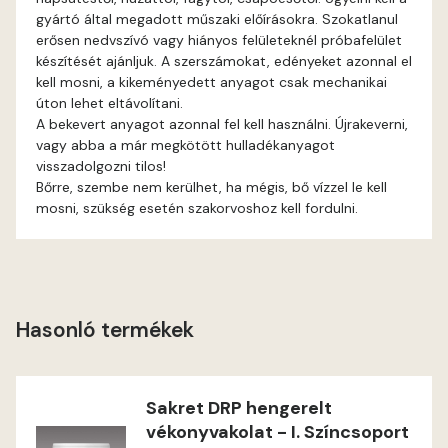
gyártó által megadott műszaki előírásokra. Szokatlanul
erősen nedvszívó vagy hiányos felületeknél próbafelület
Gecco-green C
készítését ajánljuk. A szerszámokat, edényeket azonnal el
kell mosni, a kikeményedett anyagot csak mechanikai
Gecco-green D
úton lehet eltávolítani.
A bekevert anyagot azonnal fel kell használni. Újrakeverni,
Gold-yellow B
vagy abba a már megkötött hulladékanyagot
visszadolgozni tilos!
Bőrre, szembe nem kerülhet, ha mégis, bő vízzel le kell
Gold-yellow C
mosni, szükség esetén szakorvoshoz kell fordulni.
Graphit B
Grass-green B
Hasonló termékek
Grass-green C
Heide A
Sakret DRP hengerelt
vékonyvakolat - I. Színcsoport