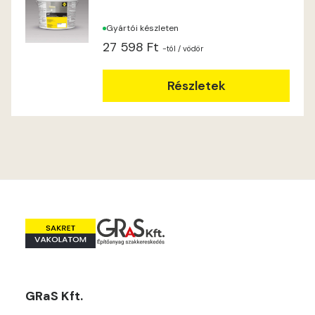
Indian-yellow B
Gyártói készleten
Lilac A
27 598 Ft
-tól
/ vödör
Magnolia A
Részletek
Magnolia B
Mandarin C
Mango B
Mango C
Melon-yellow C
GRaS Kft.
Mouse-grey B