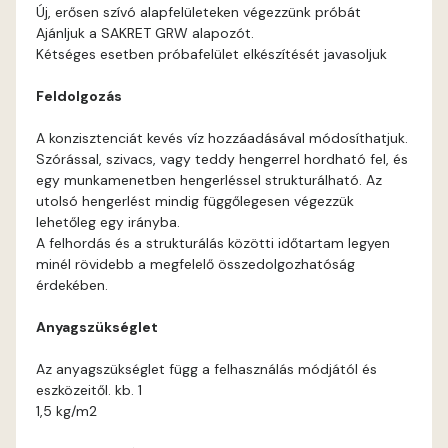
Cognac B
Új, erősen szívó alapfelületeken végezzünk próbát
Ajánljuk a SAKRET GRW alapozót.
Cognac C
Kétséges esetben próbafelület elkészítését javasoljuk
Feldolgozás
Coral B
A konzisztenciát kevés víz hozzáadásával módosíthatjuk.
Coral C
Szórással, szivacs, vagy teddy hengerrel hordható fel, és
egy munkamenetben hengerléssel strukturálható. Az
utolsó hengerlést mindig függőlegesen végezzük
Corn B
lehetőleg egy irányba.
A felhordás és a strukturálás közötti időtartam legyen
Corn C
minél rövidebb a megfelelő összedolgozhatóság
érdekében.
Cotto A
Anyagszükséglet
Cotto B
Az anyagszükséglet függ a felhasználás módjától és
eszközeitől. kb. 1
1,5 kg/m2
Current-red B