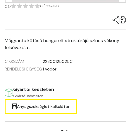
0.0
0 Értékelés
Műgyanta kötésű hengerelt struktúrájú színes vékony
felsővakolat
CIKKSZÁM
22300125025C
RENDELÉSI EGYSÉG
1 vödör
Gyártói készleten
Gyártói készleten
Anyagszükséglet kalkulátor