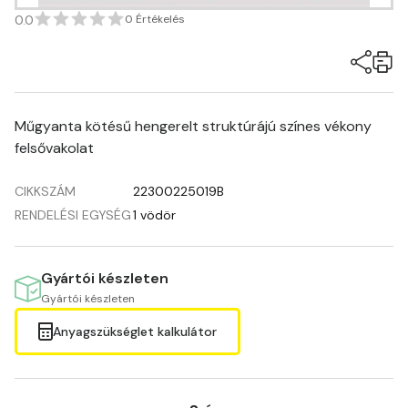
0.0
0 Értékelés
Műgyanta kötésű hengerelt struktúrájú színes vékony
felsővakolat
CIKKSZÁM
22300225019B
RENDELÉSI EGYSÉG
1 vödör
Gyártói készleten
Gyártói készleten
Anyagszükséglet kalkulátor