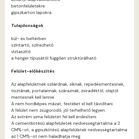
betonfelületekre
Basalt B
gipszkarton lapokra
Tulajdonságok
Blood-orange B
kül- és beltérben
Brick A
színtartó, színezhető
víztaszító
a henger típusától függően struktúrálható
Brick B
Felület-előkészítés
Caramel A
Az alapfelületnek szilárdnak, síknak, repedésmentesnek,
tisztának, portalannak, száraznak, zsiradéktól, olajtól
Citrus A
mentesnek kell lennie.
A nem hordképes mázat, festéket el kell távolítani.
Cobalt B
A felület nem zsugorodó, jól terhelhető legyen.
Az extrém sima felületet fel kell érdesíteni.
Cobalt C
A cementkötésű alapfelületek nedvességtartalma a 2
CM%-ot, a gipszkötésű alapfelületek nedvességtartalma
az 1 CM%-ot nem haladhatja meg.