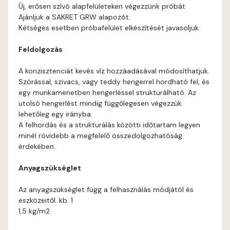
Cognac B
Új, erősen szívó alapfelületeken végezzünk próbát
Ajánljuk a SAKRET GRW alapozót.
Cognac C
Kétséges esetben próbafelület elkészítését javasoljuk
Feldolgozás
Coral B
A konzisztenciát kevés víz hozzáadásával módosíthatjuk.
Coral C
Szórással, szivacs, vagy teddy hengerrel hordható fel, és
egy munkamenetben hengerléssel strukturálható. Az
utolsó hengerlést mindig függőlegesen végezzük
Corn B
lehetőleg egy irányba.
A felhordás és a strukturálás közötti időtartam legyen
Corn C
minél rövidebb a megfelelő összedolgozhatóság
érdekében.
Cotto A
Anyagszükséglet
Cotto B
Az anyagszükséglet függ a felhasználás módjától és
eszközeitől. kb. 1
1,5 kg/m2
Current-red B