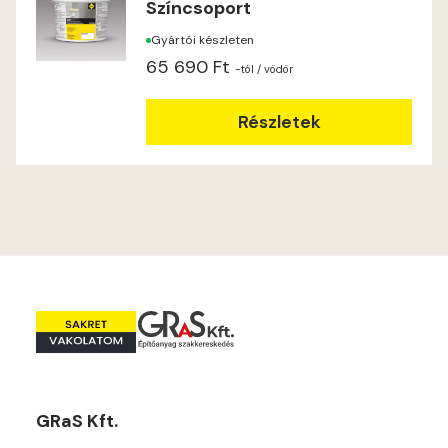
Színcsoport
Indian-yellow B
Gyártói készleten
Lilac A
65 690 Ft
-tól
/ vödör
Magnolia A
Részletek
Magnolia B
Mandarin C
Mango B
Mango C
Melon-yellow C
GRaS Kft.
Mouse-grey B