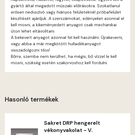
gyártó által megadott műszaki előírásokra. Szokatlanul
erősen nedvszívó vagy hiányos felületeknél próbafelület
Gecco-green C
készítését ajánljuk. A szerszámokat, edényeket azonnal el
kell mosni, a kikeményedett anyagot csak mechanikai
Gecco-green D
úton lehet eltávolítani.
A bekevert anyagot azonnal fel kell használni. Újrakeverni,
Gold-yellow B
vagy abba a már megkötött hulladékanyagot
visszadolgozni tilos!
Bőrre, szembe nem kerülhet, ha mégis, bő vízzel le kell
Gold-yellow C
mosni, szükség esetén szakorvoshoz kell fordulni.
Graphit B
Grass-green B
Hasonló termékek
Grass-green C
Heide A
Sakret DRP hengerelt
vékonyvakolat - V.