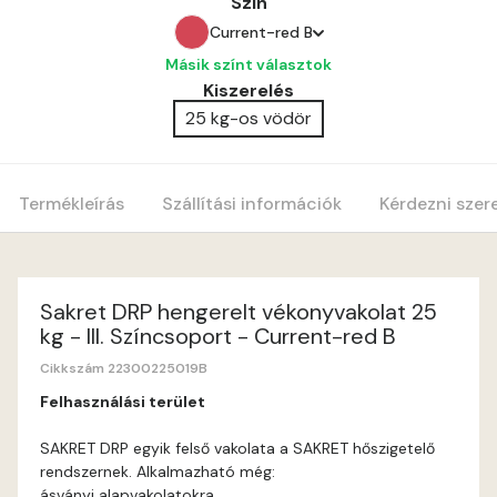
Szín
Current-red B
Másik színt választok
Anticred A
Kiszerelés
25 kg-os vödör
Antimony A
Apple C
Termékleírás
Szállítási információk
Kérdezni szer
Apricot B
Apricot C
Sakret DRP hengerelt vékonyvakolat 25
kg - III. Színcsoport - Current-red B
Arsenic A
Cikkszám 22300225019B
Felhasználási terület
Ash A
SAKRET DRP egyik felső vakolata a SAKRET hőszigetelő
rendszernek. Alkalmazható még:
Basalt A
ásványi alapvakolatokra