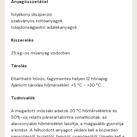
Anyagösszetétel
Current-red C
folyékony diszperzió
szabványos töltőanyagok
Date-brown B
tulajdonságjavító adalékanyagok
Egyptian orange C
Kiszerelés
25 kg-os műanyag vödörben
Fern B
Tárolás
Fern C
Eltartható hűvös, fagymentes helyen 12 hónapig.
Ajánlott tárolási hőmérséklet: +5 °C - +30 °C.
Fig-brown B
Tudnivalók
Fir B
A megadott műszaki adatok 20 °C hőmérsékletre és
50%-os relatív páratartalomra vonatkoznak, az
Fir C
alacsonyabb hőmérséklet lassítja, a magasabb gyorsítja
a kötést. A felhordott anyagot védeni kell a közvetlen
Gecco-green B
napsütéstől, huzattól, fagytól, csapóesőtől. Ügyelni kell a