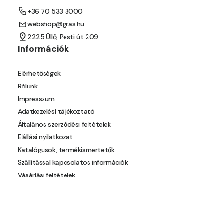
+36 70 533 3000
Mouse-grey C
webshop@gras.hu
2225 Üllő, Pesti út 209.
Ocher C
Információk
Orange C
Elérhetőségek
Rólunk
Paris-green B
Impresszum
Adatkezelési tájékoztató
Paris-green C
Általános szerződési feltételek
Elállási nyilatkozat
Peach C
Katalógusok, termékismertetők
Szállítással kapcsolatos információk
Pear-yellow B
Vásárlási feltételek
Pear-yellow C
Pheasant-brown B