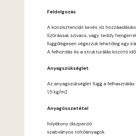
Feldolgozás
A konzisztenciát kevés víz hozzáadásáv
Szórással, szivacs, vagy teddy hengerre
függőlegesen végezzük lehetőleg egy ir
A felhordás és a strukturálás közötti 
Anyagszükséglet
Az anyagszükséglet függ a felhasználás m
1,5 kg/m2
Anyagösszetétel
folyékony diszperzió
szabványos töltőanyagok