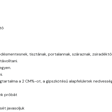
Citrus A
Cobalt B
Cobalt C
tó
Cognac B
Cognac C
edésmentesnek, tisztának, portalannak, száraznak, zsiradéktól,
ávolítani.
Coral B
legyen.
i.
Coral C
gtartalma a 2 CM%-ot, a gipszkötésű alapfelületek nedvessé
Corn B
ünk próbát
Corn C
sét javasoljuk