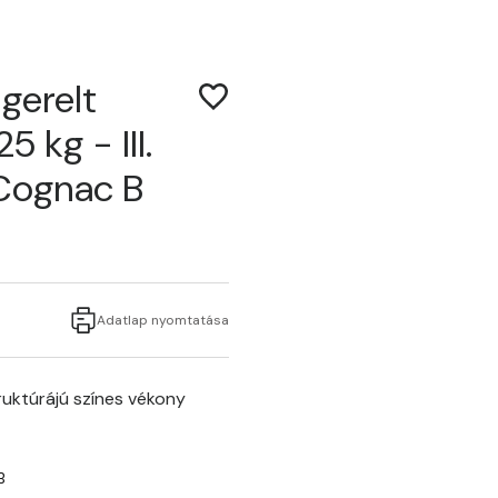
gerelt
 kg - III.
 Cognac B
Adatlap nyomtatása
uktúrájú színes vékony
B