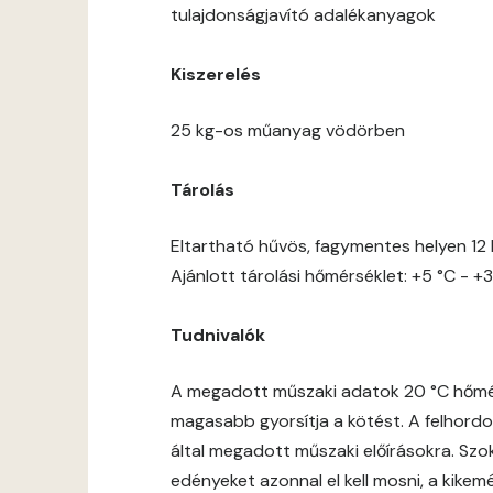
tulajdonságjavító adalékanyagok
Kiszerelés
25 kg-os műanyag vödörben
Tárolás
Eltartható hűvös, fagymentes helyen 12 
Ajánlott tárolási hőmérséklet: +5 °C - +3
Tudnivalók
A megadott műszaki adatok 20 °C hőmérs
magasabb gyorsítja a kötést. A felhordot
által megadott műszaki előírásokra. Szok
edényeket azonnal el kell mosni, a kike