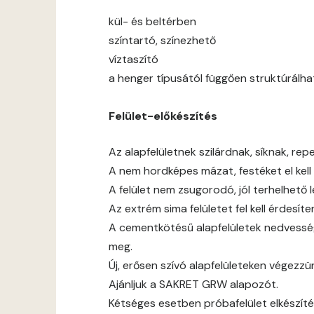
kül- és beltérben
színtartó, színezhető
víztaszító
a henger típusától függően struktúrálha
Felület-előkészítés
Az alapfelületnek szilárdnak, síknak, rep
A nem hordképes mázat, festéket el kell t
A felület nem zsugorodó, jól terhelhető 
Az extrém sima felületet fel kell érdesíten
A cementkötésű alapfelületek nedvessé
meg.
Új, erősen szívó alapfelületeken végezz
Ajánljuk a SAKRET GRW alapozót.
Kétséges esetben próbafelület elkészíté