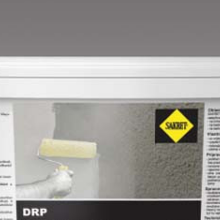
Mango C
Melon-yellow C
Mouse-grey B
Mouse-grey C
Ocher C
Orange C
Paris-green B
Paris-green C
Peach C