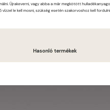
Grass-green B
nálni. Újrakeverni, vagy abba a már megkötött hulladékanyagot
vízzel le kell mosni, szükség esetén szakorvoshoz kell fordulni
Grass-green C
Heide A
Indian-yellow B
Hasonló termékek
Lilac A
Magnolia A
Magnolia B
Mandarin C
Mango B