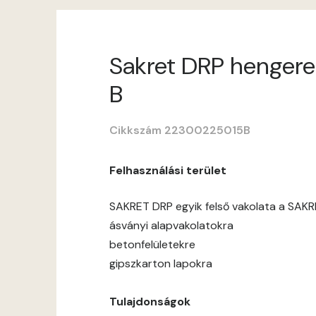
Sakret DRP hengerel
B
Cikkszám 22300225015B
Felhasználási terület
SAKRET DRP egyik felső vakolata a SAKR
ásványi alapvakolatokra
betonfelületekre
gipszkarton lapokra
Tulajdonságok