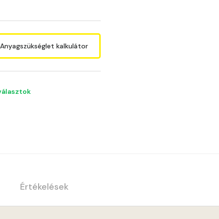
Anyagszükséglet kalkulátor
választok
Értékelések