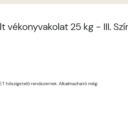
Arsenic A
t vékonyvakolat 25 kg - III. S
Ash A
Basalt A
Basalt B
Blood-orange B
ET hőszigetelő rendszernek. Alkalmazható még:
Brick A
Brick B
Caramel A