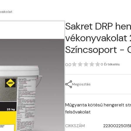
vakolat
Sakret DRP hen
vékonyvakolat 25
Színcsoport -
0.0
0 Értékelés
Megosztás
Műgyanta kötésű hengerelt str
felsővakolat
CIKKSZÁM
22300225015