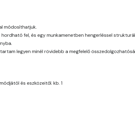
Cotto A
Cotto B
al módosíthatjuk.
l hordható fel, és egy munkamenetben hengerléssel strukturál
Current-red B
ányba.
időtartam legyen minél rövidebb a megfelelő összedolgozhatós
Current-red C
Date-brown B
ódjától és eszközeitől. kb. 1
Egyptian orange C
Fern B
Fern C
Fig-brown B