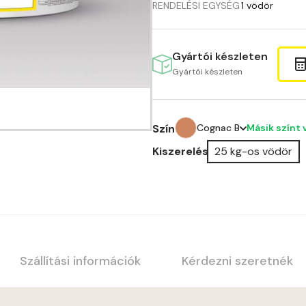
RENDELÉSI EGYSÉG
1 vödör
Gyártói készleten
Gyártói készleten
Másik színt 
Szín
Cognac B
Kiszerelés
25 kg-os vödör
Anticred A
Antimony A
Apple C
Apricot B
Szállítási információk
Kérdezni szeretnék
Apricot C