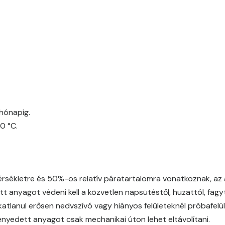
Fir B
Fir C
Gecco-green B
Gecco-green C
hónapig.
0 °C.
Gecco-green D
Gold-yellow B
ékletre és 50%-os relatív páratartalomra vonatkoznak, az a
Gold-yellow C
t anyagot védeni kell a közvetlen napsütéstől, huzattól, fagytó
Graphit B
atlanul erősen nedvszívó vagy hiányos felületeknél próbafelül
ményedett anyagot csak mechanikai úton lehet eltávolítani.