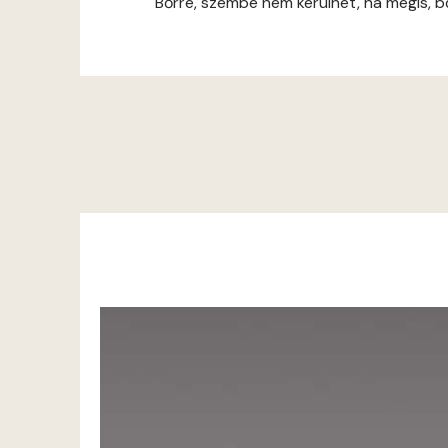
Bőrre, szembe nem kerülhet, ha mégis, bő 