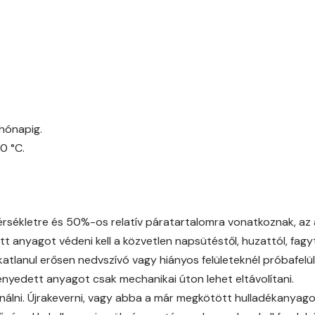
Egyptian orange D
Fern D
Fig-brown C
hónapig.
Fig-brown D
0 °C.
Fir D
Gecco-green E
ékletre és 50%-os relatív páratartalomra vonatkoznak, az a
t anyagot védeni kell a közvetlen napsütéstől, huzattól, fagytó
Gold-yellow D
atlanul erősen nedvszívó vagy hiányos felületeknél próbafelül
ményedett anyagot csak mechanikai úton lehet eltávolítani.
Gold-yellow E
nálni. Újrakeverni, vagy abba a már megkötött hulladékanyagot