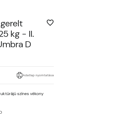
gerelt
5 kg - II.
 Umbra D
Adatlap nyomtatása
uktúrájú színes vékony
D