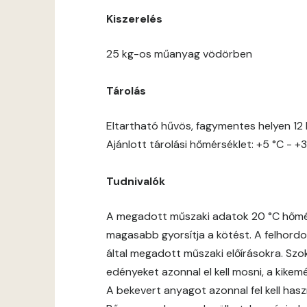
Kiszerelés
25 kg-os műanyag vödörben
Tárolás
Eltartható hűvös, fagymentes helyen 12 
Ajánlott tárolási hőmérséklet: +5 °C - +3
Tudnivalók
A megadott műszaki adatok 20 °C hőmérs
magasabb gyorsítja a kötést. A felhordot
által megadott műszaki előírásokra. Szok
edényeket azonnal el kell mosni, a kike
A bekevert anyagot azonnal fel kell hasz