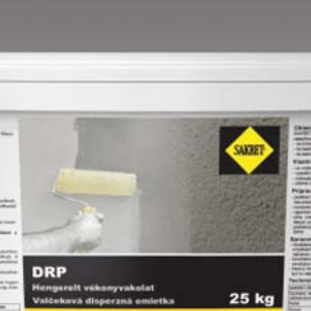
Lime B
Magnolia C
Mandarin D
Mango D
Melon-yellow D
Melon-yellow E
Mouse-grey D
Ocher D
Orange D