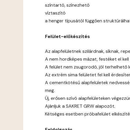
színtartó, színezhető
víztaszító
a henger típusától függően struktúrálha
Felület-előkészítés
Az alapfelületnek szilárdnak, síknak, rep
A nem hordképes mázat, festéket el kell t
A felület nem zsugorodó, jól terhelhető 
Az extrém sima felületet fel kell érdesíten
A cementkötésű alapfelületek nedvessé
meg.
Új, erősen szívó alapfelületeken végezz
Ajánljuk a SAKRET GRW alapozót.
Kétséges esetben próbafelület elkészíté
Feldolgozás