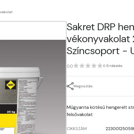
vakolat
Sakret DRP hen
vékonyvakolat 2
Színcsoport -
0.0
0 Értékelés
Megosztás
Műgyanta kötésű hengerelt str
felsővakolat
CIKKSZÁM
22300125059