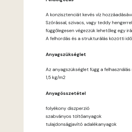
A konzisztenciát kevés víz hozzáadásáv
Szórással, szivacs, vagy teddy hengerre
függőlegesen végezzük lehetőleg egy ir
A felhordás és a strukturálás közötti 
Anyagszükséglet
Az anyagszükséglet függ a felhasználás m
1,5 kg/m2
Anyagösszetétel
folyékony diszperzió
szabványos töltőanyagok
tulajdonságjavító adalékanyagok