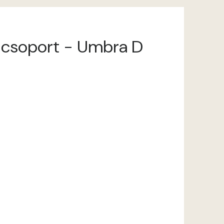
íncsoport - Umbra D