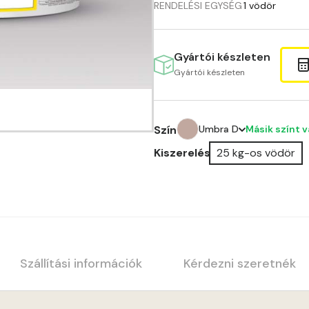
RENDELÉSI EGYSÉG
1 vödör
Gyártói készleten
Gyártói készleten
Másik színt 
Szín
Umbra D
Kiszerelés
25 kg-os vödör
Amber C
Amber D
Anticred B
Anticred C
Szállítási információk
Kérdezni szeretnék
Anticred D