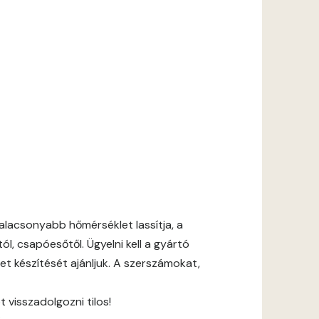
lacsonyabb hőmérséklet lassítja, a
l, csapóesőtől. Ügyelni kell a gyártó
et készítését ajánljuk. A szerszámokat,
 visszadolgozni tilos!