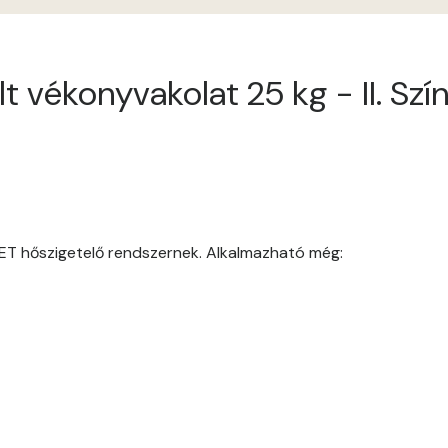
Antimony B
t vékonyvakolat 25 kg - II. Sz
Antimony C
Apple D
Apricot D
Arsenic B
ET hőszigetelő rendszernek. Alkalmazható még:
Arsenic C
Ash B
Ash C