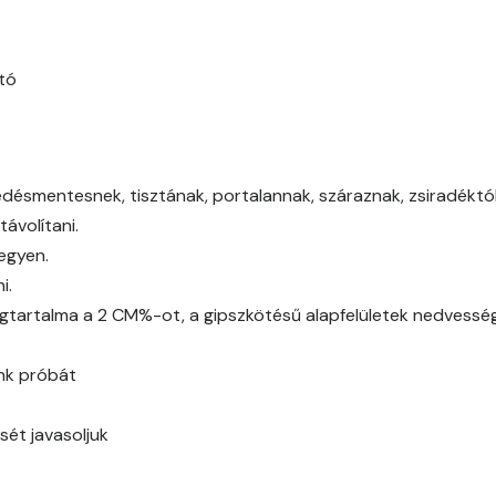
Basalt C
Basalt D
tó
Blood-orange C
Blood-orange D
edésmentesnek, tisztának, portalannak, száraznak, zsiradéktól,
ávolítani.
Brick C
legyen.
i.
Brick D
gtartalma a 2 CM%-ot, a gipszkötésű alapfelületek nedvessé
Caramel B
ünk próbát
Caramel C
sét javasoljuk
Citrus B