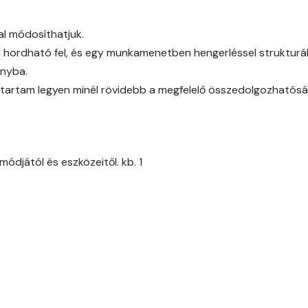
Cobalt D
al módosíthatjuk.
Cognac D
l hordható fel, és egy munkamenetben hengerléssel strukturál
ányba.
Coral D
időtartam legyen minél rövidebb a megfelelő összedolgozhatós
Corn D
Cotto C
ódjától és eszközeitől. kb. 1
Cotto D
Current-red D
Date-brown C
Date-brown D