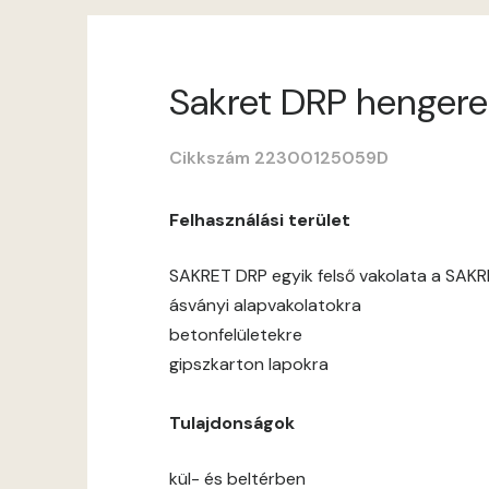
Sakret DRP hengerel
Cikkszám 22300125059D
Felhasználási terület
SAKRET DRP egyik felső vakolata a SAKR
ásványi alapvakolatokra
betonfelületekre
gipszkarton lapokra
Tulajdonságok
kül- és beltérben