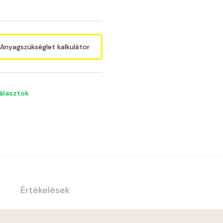
Anyagszükséglet kalkulátor
választok
Értékelések