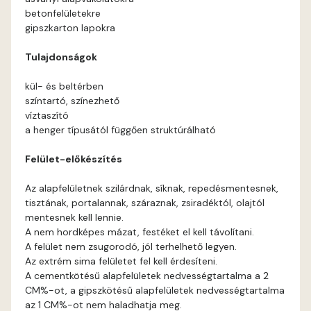
betonfelületekre
Apricot D
gipszkarton lapokra
Tulajdonságok
Arsenic B
kül- és beltérben
Arsenic C
színtartó, színezhető
víztaszító
a henger típusától függően struktúrálható
Ash B
Felület-előkészítés
Ash C
Az alapfelületnek szilárdnak, síknak, repedésmentesnek,
tisztának, portalannak, száraznak, zsiradéktól, olajtól
Basalt C
mentesnek kell lennie.
A nem hordképes mázat, festéket el kell távolítani.
Basalt D
A felület nem zsugorodó, jól terhelhető legyen.
Az extrém sima felületet fel kell érdesíteni.
Blood-orange C
A cementkötésű alapfelületek nedvességtartalma a 2
CM%-ot, a gipszkötésű alapfelületek nedvességtartalma
az 1 CM%-ot nem haladhatja meg.