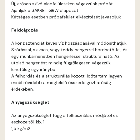
Blood-orange D
Új, erősen szívó alapfelületeken végezzünk próbát
Ajánljuk a SAKRET GRW alapozót.
Brick C
Kétséges esetben próbafelület elkészítését javasoljuk
Feldolgozás
Brick D
A konzisztenciát kevés víz hozzáadásával módosíthatjuk.
Caramel B
Szórással, szivacs, vagy teddy hengerrel hordható fel, és
egy munkamenetben hengerléssel strukturálható. Az
utolsó hengerlést mindig függőlegesen végezzük
Caramel C
lehetőleg egy irányba.
A felhordás és a strukturálás közötti időtartam legyen
Citrus B
minél rövidebb a megfelelő összedolgozhatóság
érdekében.
Cobalt D
Anyagszükséglet
Cognac D
Az anyagszükséglet függ a felhasználás módjától és
eszközeitől. kb. 1
1,5 kg/m2
Coral D