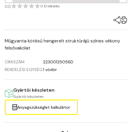
0.0
0 Értékelés
Műgyanta kötésű hengerelt struktúrájú színes vékony
felsővakolat
CIKKSZÁM
22300125056D
RENDELÉSI EGYSÉG
1 vödör
Gyártói készleten
Gyártói készleten
Anyagszükséglet kalkulátor