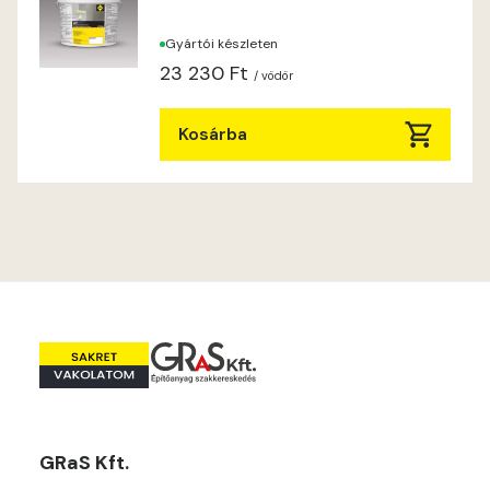
Heide B
Gyártói készleten
Indian-yellow C
23 230 Ft
/ vödör
Indian-yellow D
Kosárba
Lilac B
Lilac C
Lime A
Lime B
Magnolia C
GRaS Kft.
Mandarin D