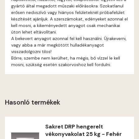
gyártó által megadott műszaki előírásokra. Szokatlanul
erősen nedvszívó vagy hiányos felületeknél próbafelület
Fig-brown D
készítését ajánljuk. A szerszámokat, edényeket azonnal el
kell mosni, a kikeményedett anyagot csak mechanikai
Fir D
úton lehet eltávolítani.
A bekevert anyagot azonnal fel kell használni. Újrakeverni,
Gecco-green E
vagy abba a már megkötött hulladékanyagot
visszadolgozni tilos!
Bőrre, szembe nem kerülhet, ha mégis, bő vízzel le kell
Gold-yellow D
mosni, szükség esetén szakorvoshoz kell fordulni.
Gold-yellow E
Graphit C
Hasonló termékek
Graphit D
Grass-green D
Sakret DRP hengerelt
vékonyvakolat 25 kg - Fehér