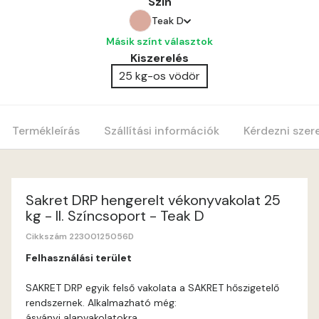
Szín
Teak D
Másik színt választok
Amber C
Kiszerelés
25 kg-os vödör
Amber D
Anticred B
Termékleírás
Szállítási információk
Kérdezni szer
Anticred C
Anticred D
Sakret DRP hengerelt vékonyvakolat 25
kg - II. Színcsoport - Teak D
Antimony B
Cikkszám 22300125056D
Felhasználási terület
Antimony C
SAKRET DRP egyik felső vakolata a SAKRET hőszigetelő
rendszernek. Alkalmazható még:
Apple D
ásványi alapvakolatokra