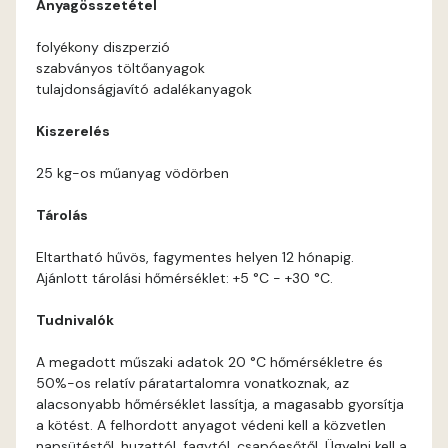
Anyagösszetétel
Corn D
folyékony diszperzió
szabványos töltőanyagok
Cotto C
tulajdonságjavító adalékanyagok
Cotto D
Kiszerelés
25 kg-os műanyag vödörben
Current-red D
Tárolás
Date-brown C
Eltartható hűvös, fagymentes helyen 12 hónapig.
Ajánlott tárolási hőmérséklet: +5 °C - +30 °C.
Date-brown D
Tudnivalók
Egyptian orange D
A megadott műszaki adatok 20 °C hőmérsékletre és
50%-os relatív páratartalomra vonatkoznak, az
Fern D
alacsonyabb hőmérséklet lassítja, a magasabb gyorsítja
a kötést. A felhordott anyagot védeni kell a közvetlen
Fig-brown C
napsütéstől, huzattól, fagytól, csapóesőtől. Ügyelni kell a