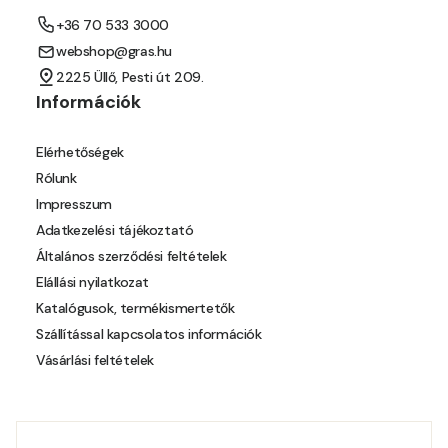
+36 70 533 3000
Mango D
webshop@gras.hu
2225 Üllő, Pesti út 209.
Melon-yellow D
Információk
Melon-yellow E
Elérhetőségek
Rólunk
Mouse-grey D
Impresszum
Adatkezelési tájékoztató
Ocher D
Általános szerződési feltételek
Elállási nyilatkozat
Orange D
Katalógusok, termékismertetők
Szállítással kapcsolatos információk
Paris-green D
Vásárlási feltételek
Peach D
Pear-yellow D