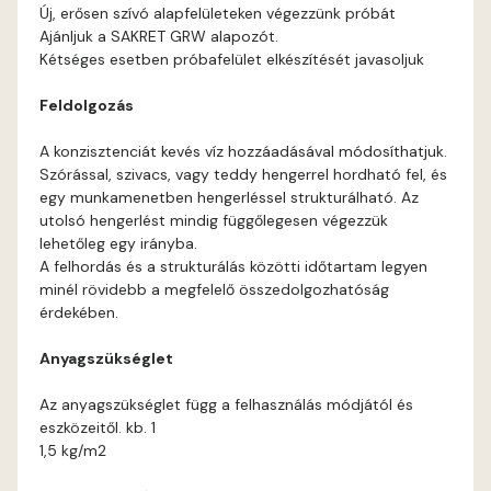
Blood-orange D
Új, erősen szívó alapfelületeken végezzünk próbát
Ajánljuk a SAKRET GRW alapozót.
Brick C
Kétséges esetben próbafelület elkészítését javasoljuk
Feldolgozás
Brick D
A konzisztenciát kevés víz hozzáadásával módosíthatjuk.
Caramel B
Szórással, szivacs, vagy teddy hengerrel hordható fel, és
egy munkamenetben hengerléssel strukturálható. Az
utolsó hengerlést mindig függőlegesen végezzük
Caramel C
lehetőleg egy irányba.
A felhordás és a strukturálás közötti időtartam legyen
Citrus B
minél rövidebb a megfelelő összedolgozhatóság
érdekében.
Cobalt D
Anyagszükséglet
Cognac D
Az anyagszükséglet függ a felhasználás módjától és
eszközeitől. kb. 1
1,5 kg/m2
Coral D