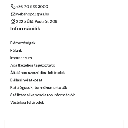
+36 70 533 3000
Mango D
webshop@gras.hu
2225 Üllő, Pesti út 209.
Melon-yellow D
Információk
Melon-yellow E
Elérhetőségek
Rólunk
Mouse-grey D
Impresszum
Adatkezelési tájékoztató
Ocher D
Általános szerződési feltételek
Elállási nyilatkozat
Orange D
Katalógusok, termékismertetők
Szállítással kapcsolatos információk
Paris-green D
Vásárlási feltételek
Peach D
Pear-yellow D