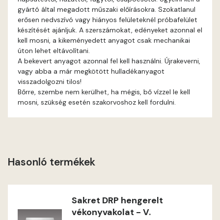
gyártó által megadott műszaki előírásokra. Szokatlanul
erősen nedvszívó vagy hiányos felületeknél próbafelület
Fig-brown D
készítését ajánljuk. A szerszámokat, edényeket azonnal el
kell mosni, a kikeményedett anyagot csak mechanikai
Fir D
úton lehet eltávolítani.
A bekevert anyagot azonnal fel kell használni. Újrakeverni,
Gecco-green E
vagy abba a már megkötött hulladékanyagot
visszadolgozni tilos!
Bőrre, szembe nem kerülhet, ha mégis, bő vízzel le kell
Gold-yellow D
mosni, szükség esetén szakorvoshoz kell fordulni.
Gold-yellow E
Graphit C
Hasonló termékek
Graphit D
Grass-green D
Sakret DRP hengerelt
vékonyvakolat - V.