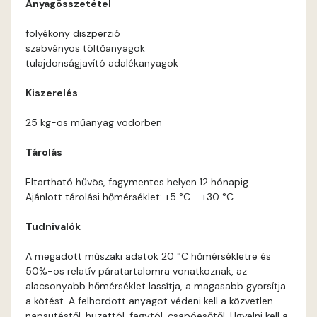
Anyagösszetétel
Corn D
folyékony diszperzió
szabványos töltőanyagok
Cotto C
tulajdonságjavító adalékanyagok
Cotto D
Kiszerelés
25 kg-os műanyag vödörben
Current-red D
Tárolás
Date-brown C
Eltartható hűvös, fagymentes helyen 12 hónapig.
Ajánlott tárolási hőmérséklet: +5 °C - +30 °C.
Date-brown D
Tudnivalók
Egyptian orange D
A megadott műszaki adatok 20 °C hőmérsékletre és
50%-os relatív páratartalomra vonatkoznak, az
Fern D
alacsonyabb hőmérséklet lassítja, a magasabb gyorsítja
a kötést. A felhordott anyagot védeni kell a közvetlen
Fig-brown C
napsütéstől, huzattól, fagytól, csapóesőtől. Ügyelni kell a