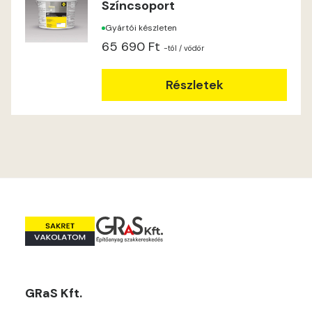
Színcsoport
Heide B
Gyártói készleten
Indian-yellow C
65 690 Ft
-tól
/ vödör
Indian-yellow D
Részletek
Lilac B
Lilac C
Lime A
Lime B
Magnolia C
GRaS Kft.
Mandarin D