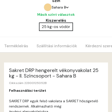
Szín
Sahara B
Másik színt választok
Amber C
Kiszerelés
25 kg-os vödör
Amber D
Anticred B
Termékleírás
Szállítási információk
Kérdezni szer
Anticred C
Anticred D
Sakret DRP hengerelt vékonyvakolat 25
kg - II. Színcsoport - Sahara B
Antimony B
Cikkszám 22300125052B
Felhasználási terület
Antimony C
SAKRET DRP egyik felső vakolata a SAKRET hőszigetelő
rendszernek. Alkalmazható még:
Apple D
ásványi alapvakolatokra