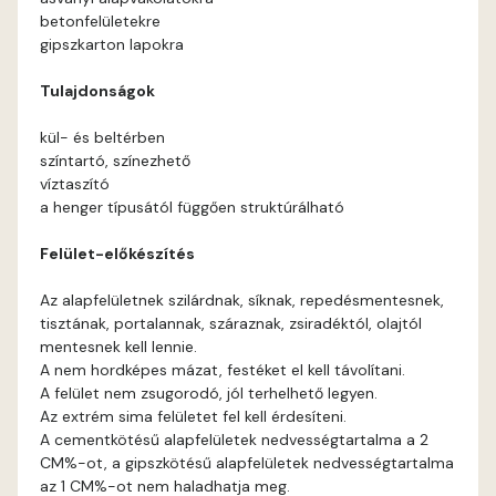
betonfelületekre
Apricot D
gipszkarton lapokra
Tulajdonságok
Arsenic B
kül- és beltérben
Arsenic C
színtartó, színezhető
víztaszító
a henger típusától függően struktúrálható
Ash B
Felület-előkészítés
Ash C
Az alapfelületnek szilárdnak, síknak, repedésmentesnek,
tisztának, portalannak, száraznak, zsiradéktól, olajtól
Basalt C
mentesnek kell lennie.
A nem hordképes mázat, festéket el kell távolítani.
Basalt D
A felület nem zsugorodó, jól terhelhető legyen.
Az extrém sima felületet fel kell érdesíteni.
Blood-orange C
A cementkötésű alapfelületek nedvességtartalma a 2
CM%-ot, a gipszkötésű alapfelületek nedvességtartalma
az 1 CM%-ot nem haladhatja meg.