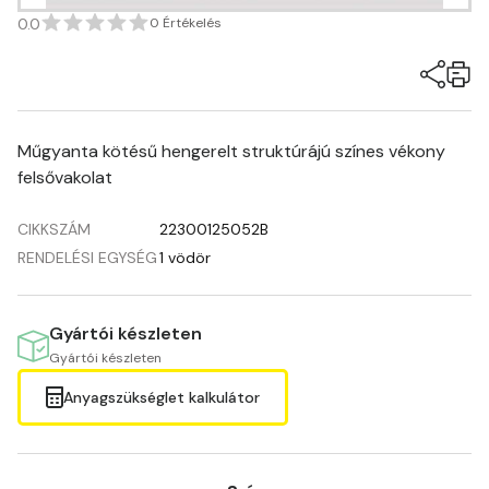
0.0
0 Értékelés
Műgyanta kötésű hengerelt struktúrájú színes vékony
felsővakolat
CIKKSZÁM
22300125052B
RENDELÉSI EGYSÉG
1 vödör
Gyártói készleten
Gyártói készleten
Anyagszükséglet kalkulátor