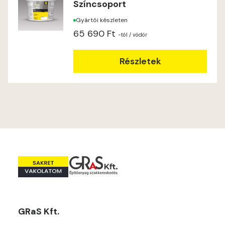
Színcsoport
Heide B
Gyártói készleten
Indian-yellow C
65 690 Ft
-tól
/ vödör
Indian-yellow D
Részletek
Lilac B
Lilac C
Lime A
Lime B
Magnolia C
GRaS Kft.
Mandarin D