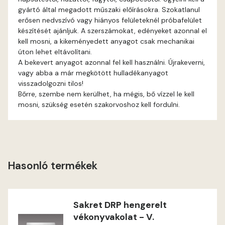
gyártó által megadott műszaki előírásokra. Szokatlanul
erősen nedvszívó vagy hiányos felületeknél próbafelület
Fig-brown D
készítését ajánljuk. A szerszámokat, edényeket azonnal el
kell mosni, a kikeményedett anyagot csak mechanikai
Fir D
úton lehet eltávolítani.
A bekevert anyagot azonnal fel kell használni. Újrakeverni,
Gecco-green E
vagy abba a már megkötött hulladékanyagot
visszadolgozni tilos!
Bőrre, szembe nem kerülhet, ha mégis, bő vízzel le kell
Gold-yellow D
mosni, szükség esetén szakorvoshoz kell fordulni.
Gold-yellow E
Graphit C
Hasonló termékek
Graphit D
Grass-green D
Sakret DRP hengerelt
vékonyvakolat - V.