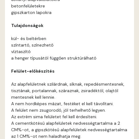
betonfelületekre
Apricot D
gipszkarton lapokra
Tulajdonságok
Arsenic B
kül- és beltérben
Arsenic C
színtartó, színezhető
víztaszító
a henger típusától függően struktúrálható
Ash B
Felület-előkészítés
Ash C
Az alapfelületnek szilárdnak, síknak, repedésmentesnek,
tisztának, portalannak, száraznak, zsiradéktól, olajtól
Basalt C
mentesnek kell lennie.
A nem hordképes mázat, festéket el kell távolítani.
Basalt D
A felület nem zsugorodó, jól terhelhető legyen.
Az extrém sima felületet fel kell érdesíteni.
Blood-orange C
A cementkötésű alapfelületek nedvességtartalma a 2
CM%-ot, a gipszkötésű alapfelületek nedvességtartalma
az 1 CM%-ot nem haladhatja meg.