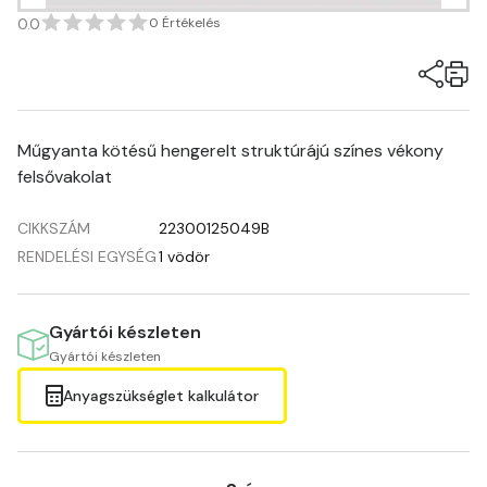
0.0
0 Értékelés
Műgyanta kötésű hengerelt struktúrájú színes vékony
felsővakolat
CIKKSZÁM
22300125049B
RENDELÉSI EGYSÉG
1 vödör
Gyártói készleten
Gyártói készleten
Anyagszükséglet kalkulátor