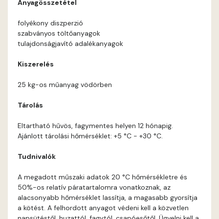
Anyagösszetétel
Corn D
folyékony diszperzió
szabványos töltőanyagok
Cotto C
tulajdonságjavító adalékanyagok
Cotto D
Kiszerelés
25 kg-os műanyag vödörben
Current-red D
Tárolás
Date-brown C
Eltartható hűvös, fagymentes helyen 12 hónapig.
Ajánlott tárolási hőmérséklet: +5 °C - +30 °C.
Date-brown D
Tudnivalók
Egyptian orange D
A megadott műszaki adatok 20 °C hőmérsékletre és
50%-os relatív páratartalomra vonatkoznak, az
Fern D
alacsonyabb hőmérséklet lassítja, a magasabb gyorsítja
a kötést. A felhordott anyagot védeni kell a közvetlen
Fig-brown C
napsütéstől, huzattól, fagytól, csapóesőtől. Ügyelni kell a