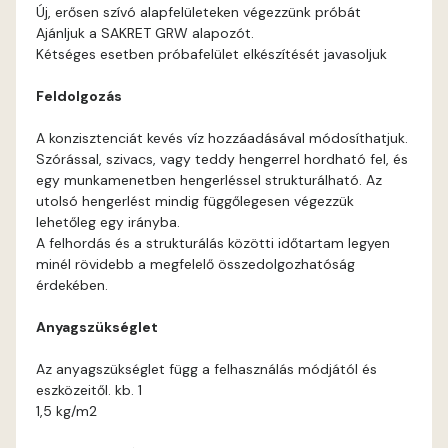
Blood-orange D
Új, erősen szívó alapfelületeken végezzünk próbát
Ajánljuk a SAKRET GRW alapozót.
Brick C
Kétséges esetben próbafelület elkészítését javasoljuk
Feldolgozás
Brick D
A konzisztenciát kevés víz hozzáadásával módosíthatjuk.
Caramel B
Szórással, szivacs, vagy teddy hengerrel hordható fel, és
egy munkamenetben hengerléssel strukturálható. Az
utolsó hengerlést mindig függőlegesen végezzük
Caramel C
lehetőleg egy irányba.
A felhordás és a strukturálás közötti időtartam legyen
Citrus B
minél rövidebb a megfelelő összedolgozhatóság
érdekében.
Cobalt D
Anyagszükséglet
Cognac D
Az anyagszükséglet függ a felhasználás módjától és
eszközeitől. kb. 1
1,5 kg/m2
Coral D