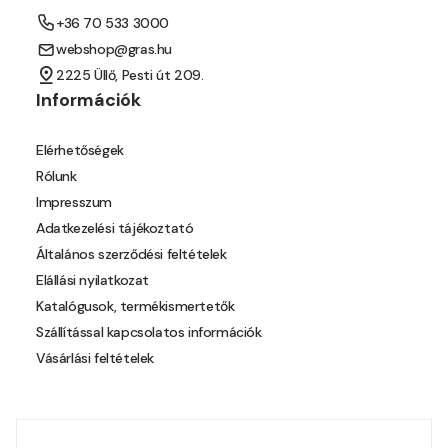
+36 70 533 3000
Mango D
webshop@gras.hu
2225 Üllő, Pesti út 209.
Melon-yellow D
Információk
Melon-yellow E
Elérhetőségek
Rólunk
Mouse-grey D
Impresszum
Adatkezelési tájékoztató
Ocher D
Általános szerződési feltételek
Elállási nyilatkozat
Orange D
Katalógusok, termékismertetők
Szállítással kapcsolatos információk
Paris-green D
Vásárlási feltételek
Peach D
Pear-yellow D