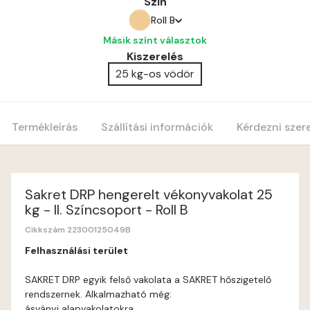
Szín
Roll B
Másik színt választok
Amber C
Kiszerelés
25 kg-os vödör
Amber D
Anticred B
Termékleírás
Szállítási információk
Kérdezni szer
Anticred C
Anticred D
Sakret DRP hengerelt vékonyvakolat 25
kg - II. Színcsoport - Roll B
Antimony B
Cikkszám 22300125049B
Felhasználási terület
Antimony C
SAKRET DRP egyik felső vakolata a SAKRET hőszigetelő
rendszernek. Alkalmazható még:
Apple D
ásványi alapvakolatokra