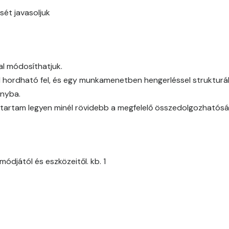
Citrus B
sét javasoljuk
Cobalt D
Cognac D
al módosíthatjuk.
l hordható fel, és egy munkamenetben hengerléssel strukturál
Coral D
ányba.
időtartam legyen minél rövidebb a megfelelő összedolgozhatós
Corn D
Cotto C
ódjától és eszközeitől. kb. 1
Cotto D
Current-red D
Date-brown C