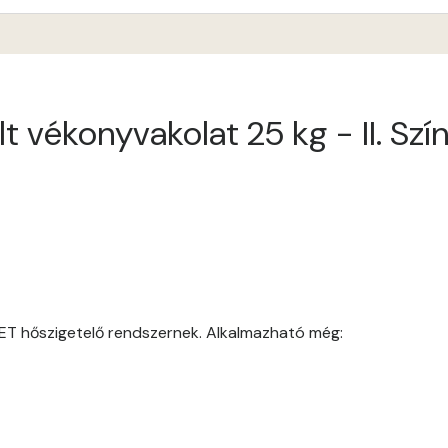
Anticred D
Antimony B
t vékonyvakolat 25 kg - II. Sz
Antimony C
Apple D
Apricot D
Arsenic B
ET hőszigetelő rendszernek. Alkalmazható még:
Arsenic C
Ash B
Ash C