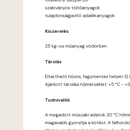
szabványos töltőanyagok
tulajdonságjavító adalékanyagok
Kiszerelés
25 kg-os műanyag vödörben
Tárolás
Eltartható hűvös, fagymentes helyen 12 
Ajánlott tárolási hőmérséklet: +5 °C - +3
Tudnivalók
A megadott műszaki adatok 20 °C hőmérs
magasabb gyorsítja a kötést. A felhordot