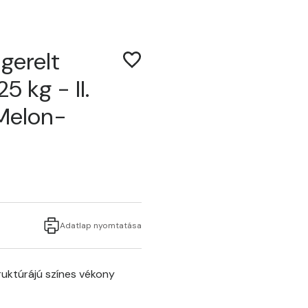
gerelt
5 kg - II.
 Melon-
Adatlap nyomtatása
uktúrájú színes vékony