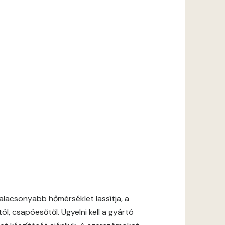
lacsonyabb hőmérséklet lassítja, a
l, csapóesőtől. Ügyelni kell a gyártó