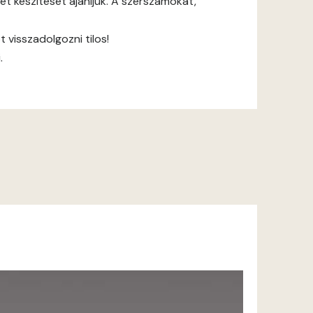
et készítését ajánljuk. A szerszámokat,
 visszadolgozni tilos!
.