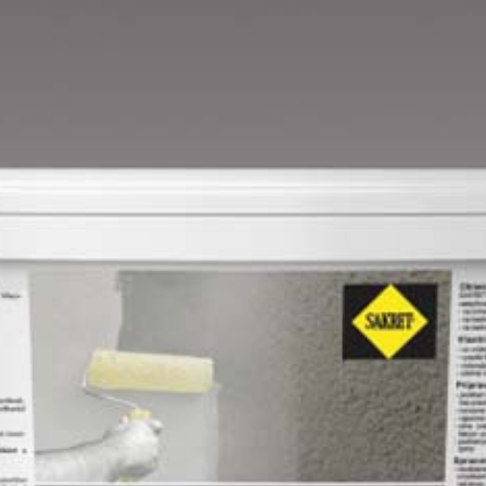
Lime A
Lime B
Magnolia C
Mandarin D
Mango D
Melon-yellow D
Melon-yellow E
Mouse-grey D
Ocher D