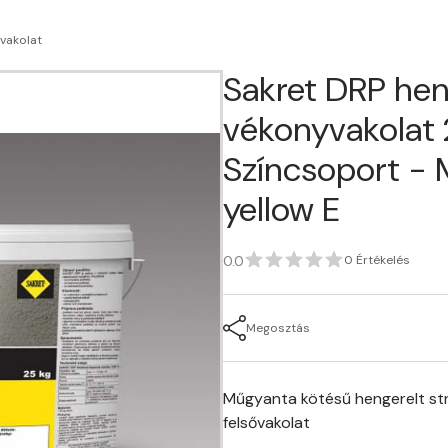
vakolat
Sakret DRP hen
vékonyvakolat 2
Színcsoport -
yellow E
0.0
0 Értékelés
Megosztás
Műgyanta kötésű hengerelt str
felsővakolat