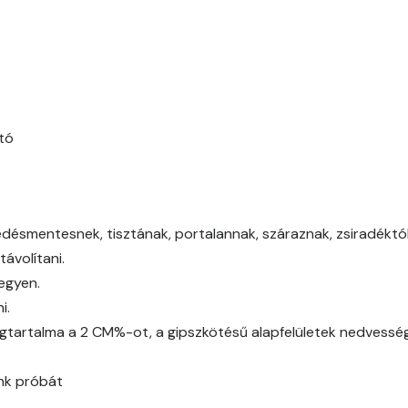
Basalt C
Basalt D
Blood-orange C
tó
Blood-orange D
Brick C
edésmentesnek, tisztának, portalannak, száraznak, zsiradéktól,
ávolítani.
Brick D
legyen.
i.
Caramel B
gtartalma a 2 CM%-ot, a gipszkötésű alapfelületek nedvessé
Caramel C
ünk próbát