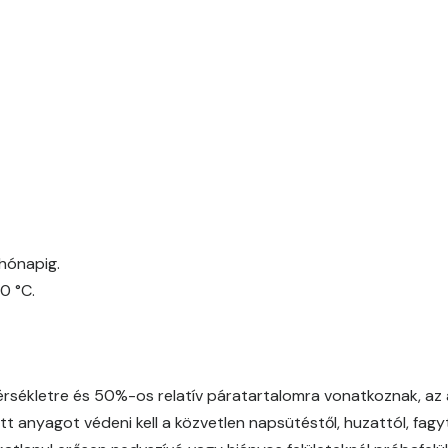
Date-brown D
Egyptian orange D
Fern D
Fig-brown C
Fig-brown D
hónapig.
0 °C.
Fir D
Gecco-green E
ékletre és 50%-os relatív páratartalomra vonatkoznak, az a
Gold-yellow D
t anyagot védeni kell a közvetlen napsütéstől, huzattól, fagytó
Gold-yellow E