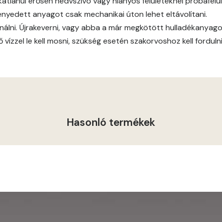
atlanul erősen nedvszívó vagy hiányos felületeknél próbafelül
ményedett anyagot csak mechanikai úton lehet eltávolítani.
Graphit C
nálni. Újrakeverni, vagy abba a már megkötött hulladékanyagot
vízzel le kell mosni, szükség esetén szakorvoshoz kell fordulni
Graphit D
Grass-green D
Heide B
Hasonló termékek
Indian-yellow C
Indian-yellow D
Lilac B
Lilac C