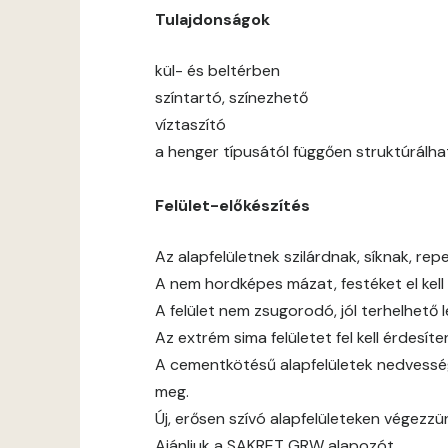
Tulajdonságok
kül- és beltérben
színtartó, színezhető
víztaszító
a henger típusától függően struktúrálha
Felület-előkészítés
Az alapfelületnek szilárdnak, síknak, rep
A nem hordképes mázat, festéket el kell t
A felület nem zsugorodó, jól terhelhető 
Az extrém sima felületet fel kell érdesíten
A cementkötésű alapfelületek nedvessé
meg.
Új, erősen szívó alapfelületeken végezz
Ajánljuk a SAKRET GRW alapozót.