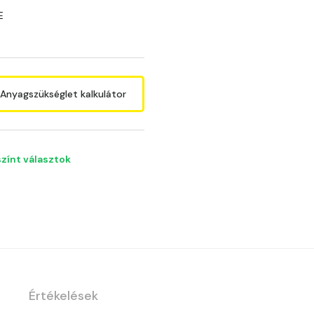
E
Anyagszükséglet kalkulátor
színt választok
Értékelések