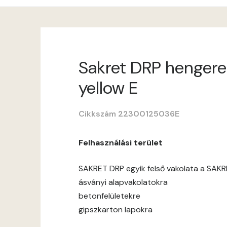
Sakret DRP hengerel
yellow E
Cikkszám 22300125036E
Felhasználási terület
SAKRET DRP egyik felső vakolata a SAKR
ásványi alapvakolatokra
betonfelületekre
gipszkarton lapokra