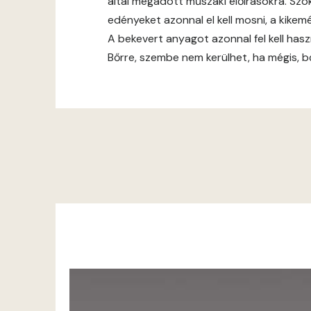
által megadott műszaki előírásokra. Szok
edényeket azonnal el kell mosni, a kike
A bekevert anyagot azonnal fel kell hasz
Bőrre, szembe nem kerülhet, ha mégis, bő 