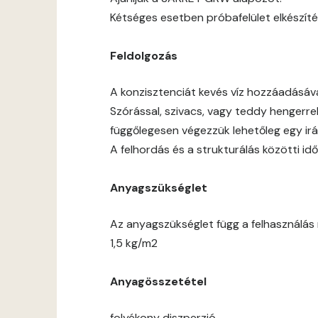
Kétséges esetben próbafelület elkészíté
Feldolgozás
A konzisztenciát kevés víz hozzáadásáv
Szórással, szivacs, vagy teddy hengerre
függőlegesen végezzük lehetőleg egy ir
A felhordás és a strukturálás közötti 
Anyagszükséglet
Az anyagszükséglet függ a felhasználás m
1,5 kg/m2
Anyagösszetétel
folyékony diszperzió