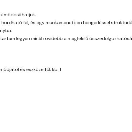
Cobalt D
al módosíthatjuk.
Cognac D
l hordható fel, és egy munkamenetben hengerléssel strukturál
ányba.
Coral D
időtartam legyen minél rövidebb a megfelelő összedolgozhatós
Corn D
Cotto C
ódjától és eszközeitől. kb. 1
Cotto D
Current-red D
Date-brown C
Date-brown D