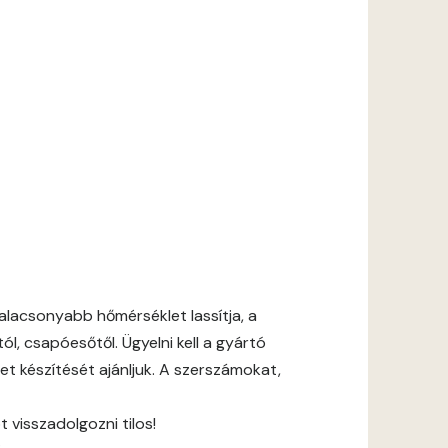
lacsonyabb hőmérséklet lassítja, a
l, csapóesőtől. Ügyelni kell a gyártó
et készítését ajánljuk. A szerszámokat,
 visszadolgozni tilos!