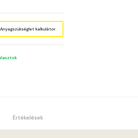
Anyagszükséglet kalkulátor
álasztok
Értékelések