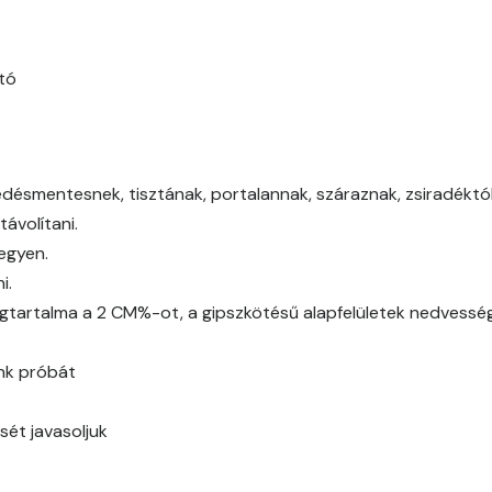
Basalt C
Basalt D
tó
Blood-orange C
Blood-orange D
edésmentesnek, tisztának, portalannak, száraznak, zsiradéktól,
ávolítani.
Brick C
legyen.
i.
Brick D
gtartalma a 2 CM%-ot, a gipszkötésű alapfelületek nedvessé
Caramel B
ünk próbát
Caramel C
sét javasoljuk
Citrus B