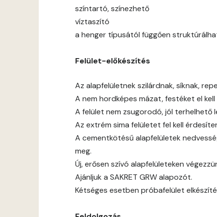
színtartó, színezhető
víztaszító
a henger típusától függően struktúrálha
Felület-előkészítés
Az alapfelületnek szilárdnak, síknak, rep
A nem hordképes mázat, festéket el kell t
A felület nem zsugorodó, jól terhelhető 
Az extrém sima felületet fel kell érdesíten
A cementkötésű alapfelületek nedvessé
meg.
Új, erősen szívó alapfelületeken végezz
Ajánljuk a SAKRET GRW alapozót.
Kétséges esetben próbafelület elkészíté
Feldolgozás