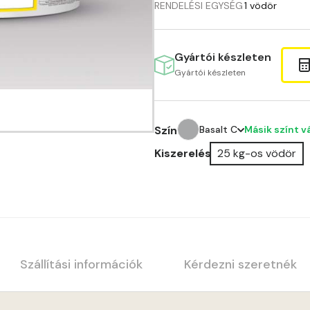
RENDELÉSI EGYSÉG
1 vödör
Gyártói készleten
Gyártói készleten
Másik színt v
Szín
Basalt C
Kiszerelés
25 kg-os vödör
Amber C
Amber D
Anticred B
Anticred C
Szállítási információk
Kérdezni szeretnék
Anticred D