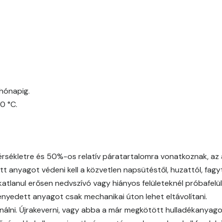
Egyptian orange D
Fern D
Fig-brown C
hónapig.
Fig-brown D
0 °C.
Fir D
Gecco-green E
ékletre és 50%-os relatív páratartalomra vonatkoznak, az a
t anyagot védeni kell a közvetlen napsütéstől, huzattól, fagytó
Gold-yellow D
atlanul erősen nedvszívó vagy hiányos felületeknél próbafelül
ményedett anyagot csak mechanikai úton lehet eltávolítani.
Gold-yellow E
nálni. Újrakeverni, vagy abba a már megkötött hulladékanyagot