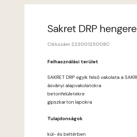
Sakret DRP hengerel
Cikkszám 22300125008C
Felhasználási terület
SAKRET DRP egyik felső vakolata a SAKR
ásványi alapvakolatokra
betonfelületekre
gipszkarton lapokra
Tulajdonságok
kül- és beltérben