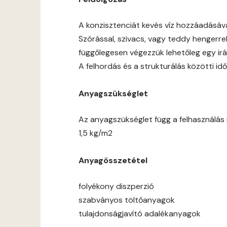
A konzisztenciát kevés víz hozzáadásáv
Szórással, szivacs, vagy teddy hengerre
függőlegesen végezzük lehetőleg egy ir
A felhordás és a strukturálás közötti 
Anyagszükséglet
Az anyagszükséglet függ a felhasználás m
1,5 kg/m2
Anyagösszetétel
folyékony diszperzió
szabványos töltőanyagok
tulajdonságjavító adalékanyagok