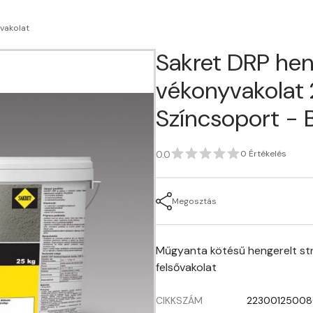
vakolat
Sakret DRP hen
vékonyvakolat 2
Színcsoport - 
0.0
0 Értékelés
Megosztás
Műgyanta kötésű hengerelt str
felsővakolat
CIKKSZÁM
2230012500