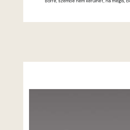
Bőrre, szembe nem kerülhet, ha mégis, bő 