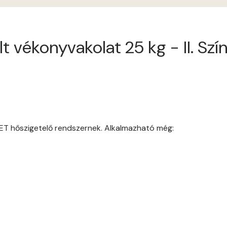
Antimony B
t vékonyvakolat 25 kg - II. Szí
Antimony C
Apple D
Apricot D
Arsenic B
ET hőszigetelő rendszernek. Alkalmazható még:
Arsenic C
Ash B
Ash C