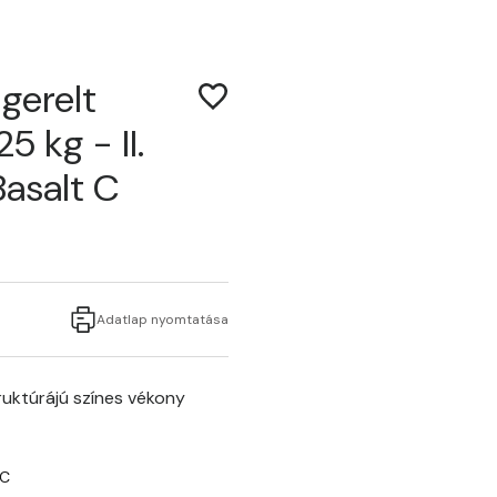
gerelt
5 kg - II.
Basalt C
Adatlap nyomtatása
uktúrájú színes vékony
8C