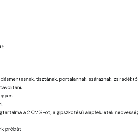
Bone B
Bone C
Bone D
tó
Bone E
Brick E
edésmentesnek, tisztának, portalannak, száraznak, zsiradéktól,
ávolítani.
Caramel D
legyen.
i.
Caramel E
gtartalma a 2 CM%-ot, a gipszkötésű alapfelületek nedvessé
Citrus C
ünk próbát