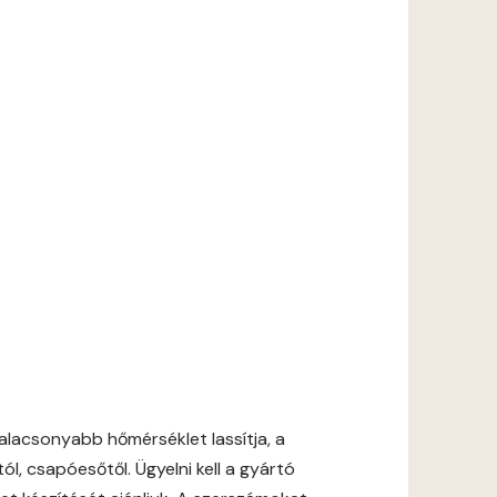
lacsonyabb hőmérséklet lassítja, a
l, csapóesőtől. Ügyelni kell a gyártó