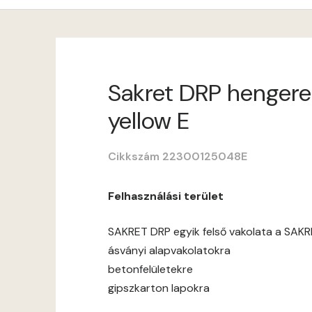
Sakret DRP hengerel
yellow E
Cikkszám 22300125048E
Felhasználási terület
SAKRET DRP egyik felső vakolata a SAKR
ásványi alapvakolatokra
betonfelületekre
gipszkarton lapokra