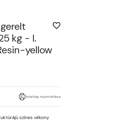
gerelt
5 kg - I.
Resin-yellow
Adatlap nyomtatása
uktúrájú színes vékony