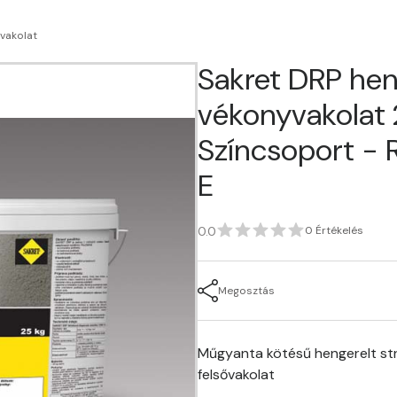
vakolat
Sakret DRP hen
vékonyvakolat 2
Színcsoport - 
E
0.0
0 Értékelés
Megosztás
Műgyanta kötésű hengerelt str
felsővakolat