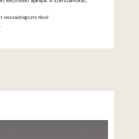
et készítését ajánljuk. A szerszámokat,
 visszadolgozni tilos!
.