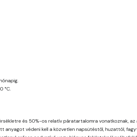
Egyptian orange E
Fern E
Fig-brown E
Fir E
Graphit E
hónapig.
0 °C.
Grass-green E
Heide C
ékletre és 50%-os relatív páratartalomra vonatkoznak, az a
Heide D
t anyagot védeni kell a közvetlen napsütéstől, huzattól, fagytó
Heide E