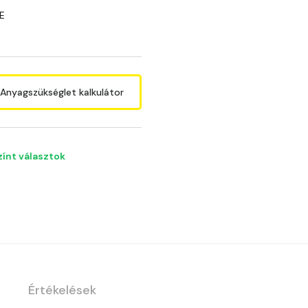
E
Anyagszükséglet kalkulátor
zínt választok
Értékelések