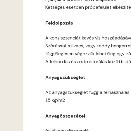
Kétséges esetben próbafelület elkészíté
Feldolgozás
A konzisztenciát kevés víz hozzáadásáv
Szórással, szivacs, vagy teddy hengerre
függőlegesen végezzük lehetőleg egy ir
A felhordás és a strukturálás közötti 
Anyagszükséglet
Az anyagszükséglet függ a felhasználás m
1,5 kg/m2
Anyagösszetétel
folyékony diszperzió