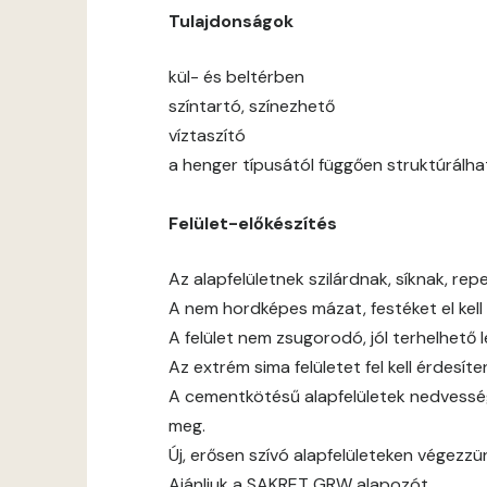
Tulajdonságok
kül- és beltérben
színtartó, színezhető
víztaszító
a henger típusától függően struktúrálha
Felület-előkészítés
Az alapfelületnek szilárdnak, síknak, rep
A nem hordképes mázat, festéket el kell t
A felület nem zsugorodó, jól terhelhető 
Az extrém sima felületet fel kell érdesíten
A cementkötésű alapfelületek nedvessé
meg.
Új, erősen szívó alapfelületeken végezz
Ajánljuk a SAKRET GRW alapozót.