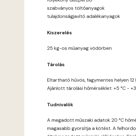
szabványos töltőanyagok
tulajdonságjavító adalékanyagok
Kiszerelés
25 kg-os műanyag vödörben
Tárolás
Eltartható hűvös, fagymentes helyen 12 
Ajánlott tárolási hőmérséklet: +5 °C - +3
Tudnivalók
A megadott műszaki adatok 20 °C hőmérs
magasabb gyorsítja a kötést. A felhordot