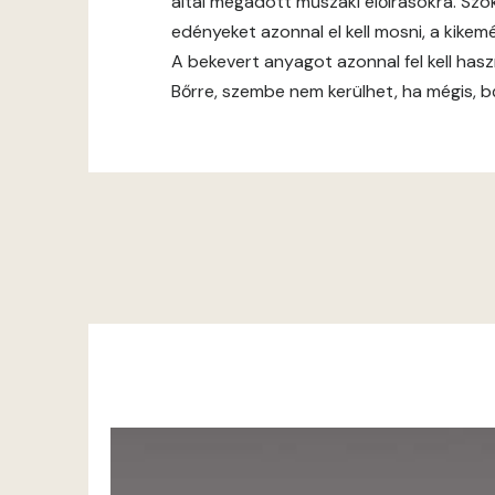
által megadott műszaki előírásokra. Szok
edényeket azonnal el kell mosni, a kike
A bekevert anyagot azonnal fel kell hasz
Bőrre, szembe nem kerülhet, ha mégis, bő 