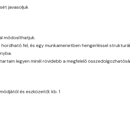
Citrus D
sét javasoljuk
Citrus E
Cobalt E
al módosíthatjuk.
l hordható fel, és egy munkamenetben hengerléssel strukturál
Cognac E
ányba.
időtartam legyen minél rövidebb a megfelelő összedolgozhatós
Coral E
Corn E
ódjától és eszközeitől. kb. 1
Cotto E
Current-red E
Date-brown E