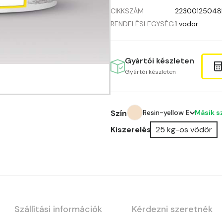
CIKKSZÁM
22300125048
RENDELÉSI EGYSÉG
1 vödör
Gyártói készleten
Gyártói készleten
Másik s
Szín
Resin-yellow E
Kiszerelés
25 kg-os vödör
Amber E
Anticred E
Antimony D
Antimony E
Szállítási információk
Kérdezni szeretnék