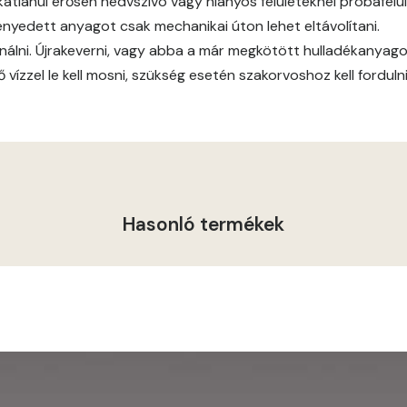
atlanul erősen nedvszívó vagy hiányos felületeknél próbafelül
ményedett anyagot csak mechanikai úton lehet eltávolítani.
Indian-yellow E
nálni. Újrakeverni, vagy abba a már megkötött hulladékanyagot
vízzel le kell mosni, szükség esetén szakorvoshoz kell fordulni
Lilac D
Lilac E
Lime C
Hasonló termékek
Lime D
Lime E
Magnolia D
Magnolia E