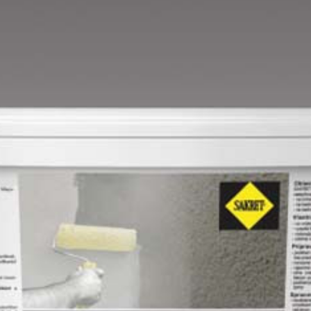
Mandarin E
Mango E
Mouse-grey E
Ocher E
Orange E
Paris-green E
Peach E
Pear-yellow E
Pheasant-brown E